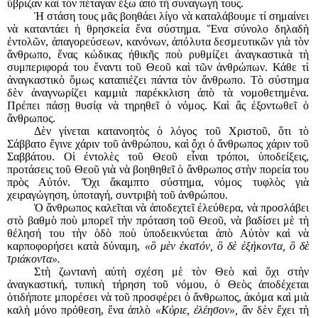
ὕβριζαν καὶ τὸν πέταγαν ἔξω ἀπὸ τὴ συναγωγή τους.
Ἡ στάση τους μᾶς βοηθάει λίγο νὰ καταλάβουμε τί σημαίνει
νὰ καταντάει ἡ θρησκεία ἕνα σύστημα. Ἕνα σύνολο δηλαδὴ
ἐντολῶν, ἀπαγορεύσεων, κανόνων, ἀπόλυτα δεσμευτικῶν γιὰ τὸν
ἄνθρωπο, ἕνας κώδικας ἠθικῆς ποὺ ρυθμίζει ἀναγκαστικὰ τὴ
συμπεριφορά του ἔναντι τοῦ Θεοῦ καὶ τῶν ἀνθρώπων. Κάθε τὶ
ἀναγκαστικὸ ὅμως καταπιέζει πάντα τὸν ἄνθρωπο. Τὸ σύστημα
δὲν ἀναγνωρίζει καμμιὰ παρέκκλιση ἀπὸ τὰ νομοθετημένα.
Πρέπει πάσῃ θυσίᾳ νὰ τηρηθεῖ ὁ νόμος. Καὶ ἂς ἐξοντωθεῖ ὁ
ἄνθρωπος.
Δὲν γίνεται κατανοητὸς ὁ λόγος τοῦ Χριστοῦ, ὅτι τὸ
Σάββατο ἔγινε χάριν τοῦ ἀνθρώπου, καὶ ὄχι ὁ ἄνθρωπος χάριν τοῦ
Σαββάτου. Οἱ ἐντολὲς τοῦ Θεοῦ εἶναι τρόποι, ὑποδείξεις,
προτάσεις τοῦ Θεοῦ γιὰ νὰ βοηθηθεῖ ὁ ἄνθρωπος στὴν πορεία του
πρὸς Αὐτόν. Ὄχι ἄκαμπτο σύστημα, νόμος τυφλὸς γιὰ
χειραγώγηση, ὑποταγή, συντριβὴ τοῦ ἀνθρώπου.
Ὁ ἄνθρωπος καλεῖται νὰ ἀποδεχτεῖ ἐλεύθερα, νὰ προσλάβει
στὸ βαθμὸ ποὺ μπορεῖ τὴν πρόταση τοῦ Θεοῦ, νὰ βαδίσει μὲ τὴ
θέλησή του τὴν ὁδὸ ποὺ ὑποδεικνύεται ἀπὸ Αὐτὸν καὶ νὰ
καρποφορήσει κατὰ δύναμη,
«ὃ μὲν ἑκατόν, ὃ δὲ ἑξήκοντα, ὃ δὲ
τριάκοντα».
Στὴ ζωντανὴ αὐτὴ σχέση μὲ τὸν Θεὸ καὶ ὄχι στὴν
ἀναγκαστική, τυπικὴ τήρηση τοῦ νόμου, ὁ Θεὸς ἀποδέχεται
ὁτιδήποτε μπορέσει νὰ τοῦ προσφέρει ὁ ἄνθρωπος, ἀκόμα καὶ μιὰ
καλὴ μόνο πρόθεση, ἕνα ἁπλὸ
«Κύριε, ἐλέησον»,
ἂν δὲν ἔχει τὴ