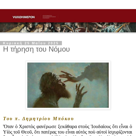
Κυριακή 25 Μαΐου 2025
Η τήρηση του Νόμου
Του π. Δημητρίου Μπόκου
Ὅταν ὁ Χριστὸς φανέρωσε ξεκάθαρα στοὺς Ἰουδαίους ὅτι εἶναι ὁ
Υἱὸς τοῦ Θεοῦ, ὅτι πατέρας του εἶναι αὐτὸς ποὺ αὐτοὶ ἰσχυρίζονται