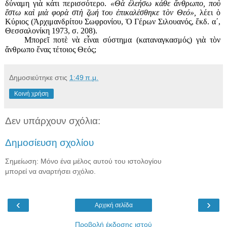
δύναμη γιὰ κάτι περισσότερο.
«Θὰ ἐλεήσω κάθε ἄνθρωπο, ποὺ
ἔστω καὶ μιὰ φορὰ στὴ ζωή του ἐπικαλέσθηκε τὸν Θεό»,
λέει ὁ
Κύριος
(Ἀρχιμανδρίτου Σωφρονίου, Ὁ Γέρων Σιλουανός, ἔκδ. α΄,
Θεσσαλονίκη 1973, σ. 208).
Μπορεῖ ποτὲ νὰ εἶναι σύστημα (καταναγκασμός) γιὰ τὸν
ἄνθρωπο ἕνας τέτοιος Θεός;
Δημοσιεύτηκε στις
1:49 π.μ.
Κοινή χρήση
Δεν υπάρχουν σχόλια:
Δημοσίευση σχολίου
Σημείωση: Μόνο ένα μέλος αυτού του ιστολογίου
μπορεί να αναρτήσει σχόλιο.
‹
›
Αρχική σελίδα
Προβολή έκδοσης ιστού