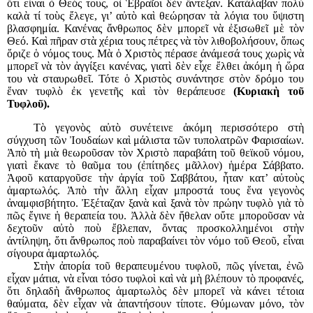
ὅτι εἶναι ὁ Θεός τους, οἱ Ἑβραῖοι δὲν ἄντεξαν. Κατάλαβαν πολὺ
καλὰ τί τοὺς ἔλεγε, γι’ αὐτὸ καὶ θεώρησαν τὰ λόγια του ὕψιστη
βλασφημία. Κανένας ἄνθρωπος δὲν μπορεῖ νὰ ἐξισωθεῖ μὲ τὸν
Θεό. Καὶ πῆραν στὰ χέρια τους πέτρες νὰ τὸν λιθοβολήσουν, ὅπως
ὅριζε ὁ νόμος τους. Μὰ ὁ Χριστὸς πέρασε ἀνάμεσά τους χωρὶς νὰ
μπορεῖ νὰ τὸν ἀγγίξει κανένας, γιατὶ δὲν εἶχε ἔλθει ἀκόμη ἡ ὥρα
του νὰ σταυρωθεῖ. Τότε ὁ Χριστὸς συνάντησε στὸν δρόμο του
ἕναν τυφλὸ ἐκ γενετῆς καὶ τὸν θεράπευσε
(Κυριακὴ τοῦ
Τυφλοῦ).
Τὸ γεγονὸς αὐτὸ συνέτεινε ἀκόμη περισσότερο στὴ
σύγχυση τῶν Ἰουδαίων καὶ μάλιστα τῶν τυπολατρῶν Φαρισαίων.
Ἀπὸ τὴ μιὰ θεωροῦσαν τὸν Χριστὸ παραβάτη τοῦ θεϊκοῦ νόμου,
γιατὶ ἔκανε τὸ θαῦμα του (ἐπίτηδες μᾶλλον) ἡμέρα Σάββατο.
Ἀφοῦ καταργοῦσε τὴν ἀργία τοῦ Σαββάτου, ἦταν κατ’ αὐτοὺς
ἁμαρτωλός. Ἀπὸ τὴν ἄλλη εἶχαν μπροστά τους ἕνα γεγονὸς
ἀναμφισβήτητο. Ἐξέταζαν ξανὰ καὶ ξανὰ τὸν πρώην τυφλὸ γιὰ τὸ
πῶς ἔγινε ἡ θεραπεία του. Ἀλλὰ δὲν ἤθελαν οὔτε μποροῦσαν νὰ
δεχτοῦν αὐτὸ ποὺ ἔβλεπαν, ὄντας προσκολλημένοι στὴν
ἀντίληψη, ὅτι ἄνθρωπος ποὺ παραβαίνει τὸν νόμο τοῦ Θεοῦ, εἶναι
σίγουρα ἁμαρτωλός.
Στὴν ἀπορία τοῦ θεραπευμένου τυφλοῦ, πῶς γίνεται, ἐνῶ
εἶχαν μάτια, νὰ εἶναι τόσο τυφλοὶ καὶ νὰ μὴ βλέπουν τὸ προφανές,
ὅτι δηλαδὴ ἄνθρωπος ἁμαρτωλὸς δὲν μπορεῖ νὰ κάνει τέτοια
θαύματα, δὲν εἶχαν νὰ ἀπαντήσουν τίποτε. Θύμωναν μόνο, τὸν