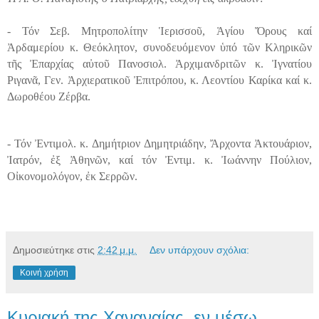
- Τόν Σεβ
.
Μητροπολίτην
Ἱερισσοῦ, Ἁγίου Ὄρους καί
Ἀρδαμερίου κ. Θεόκλητον, συνοδευόμενον ὑπό τῶν Κληρικῶν
τῆς Ἐπαρχίας αὐτοῦ Πανοσιολ. Ἀρχιμανδριτῶν κ. Ἰγνατίου
Ριγανᾶ, Γεν. Ἀρχιερατικοῦ Ἐπιτρόπου, κ. Λεοντίου Καρίκα καί κ.
Δωροθέου Ζέρβα.
- Τόν
Ἐντιμολ
.
κ
.
Δημήτριον
Δημητριάδην
,
Ἄρχοντα
Ἀκτουάριον
,
Ἰατρόν
,
ἐξ
Ἀθηνῶν
,
καί
τόν
Ἐντιμ
.
κ
.
Ἰωάννην
Πούλιον
,
Οἰκονομολόγον
,
ἐκ
Σερρῶν
.
Δημοσιεύτηκε στις
2:42 μ.μ.
Δεν υπάρχουν σχόλια:
Κοινή χρήση
Κυριακή της Χαναναίας, εν μέσω