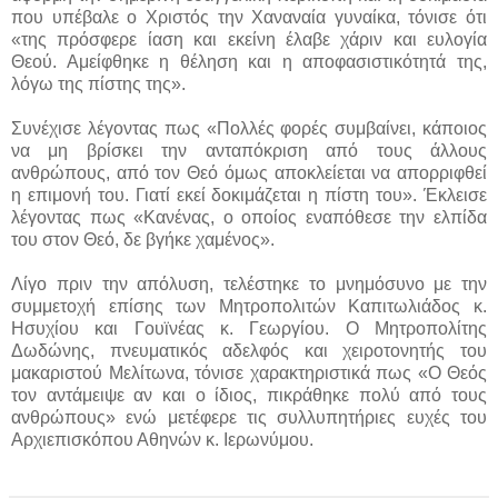
που υπέβαλε ο Χριστός την Χαναναία γυναίκα, τόνισε ότι
«της πρόσφερε ίαση και εκείνη έλαβε χάριν και ευλογία
Θεού. Αμείφθηκε η θέληση και η αποφασιστικότητά της,
λόγω της πίστης της».
Συνέχισε λέγοντας πως «Πολλές φορές συμβαίνει, κάποιος
να μη βρίσκει την ανταπόκριση από τους άλλους
ανθρώπους, από τον Θεό όμως αποκλείεται να απορριφθεί
η επιμονή του. Γιατί εκεί δοκιμάζεται η πίστη του». Έκλεισε
λέγοντας πως «Κανένας, ο οποίος εναπόθεσε την ελπίδα
του στον Θεό, δε βγήκε χαμένος».
Λίγο πριν την απόλυση, τελέστηκε το μνημόσυνο με την
συμμετοχή επίσης των Μητροπολιτών Καπιτωλιάδος κ.
Ησυχίου και Γουϊνέας κ. Γεωργίου. Ο Μητροπολίτης
Δωδώνης, πνευματικός αδελφός και χειροτονητής του
μακαριστού Μελίτωνα, τόνισε χαρακτηριστικά πως «Ο Θεός
τον αντάμειψε αν και ο ίδιος, πικράθηκε πολύ από τους
ανθρώπους» ενώ μετέφερε τις συλλυπητήριες ευχές του
Αρχιεπισκόπου Αθηνών κ. Ιερωνύμου.