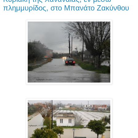
πλημμυρίδος, στο Μπανάτο Ζακύνθου