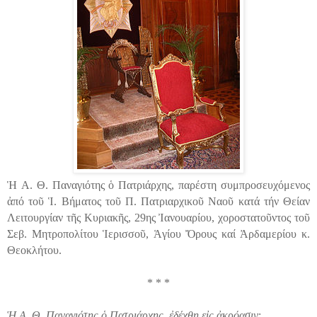
Ἡ
Α
.
Θ
.
Παναγιότης
ὁ
Πατριάρχης
,
παρέστη συμπροσευχόμενος
ἀπό
τοῦ
Ἱ
.
Βήματος
τοῦ
Π
.
Πατριαρχικοῦ
Ναοῦ
κατά
τήν
Θείαν
Λειτουργίαν τῆς Κυριακῆς, 29ης Ἰανουαρίου, χοροστατοῦντος
τοῦ
Σεβ
.
Μητροπολίτου
Ἱερισσοῦ, Ἁγίου Ὄρους καί Ἀρδαμερίου κ.
Θεοκλήτου.
* * *
Ἡ
Α
.
Θ
.
Παναγιότης
ὁ
Πατριάρχης
,
ἐδέχθη
εἰς
ἀκρόασιν
: