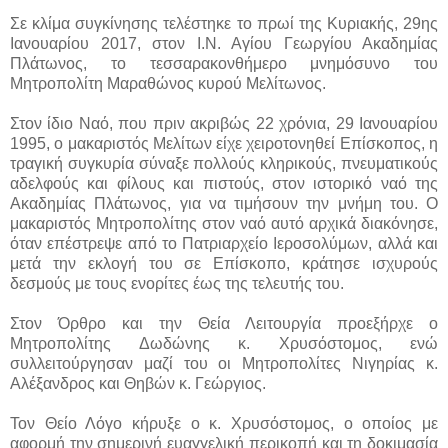
Σε κλίμα συγκίνησης τελέστηκε το πρωί της Κυριακής, 29ης
Ιανουαρίου 2017, στον Ι.Ν. Αγίου Γεωργίου Ακαδημίας
Πλάτωνος, το τεσσαρακονθήμερο μνημόσυνο του
Μητροπολίτη Μαραθώνος κυρού Μελίτωνος.
Στον ίδιο Ναό, που πριν ακριβώς 22 χρόνια, 29 Ιανουαρίου
1995, ο μακαριστός Μελίτων είχε χειροτονηθεί Επίσκοπος, η
τραγική συγκυρία σύναξε πολλούς κληρικούς, πνευματικούς
αδελφούς και φίλους και πιστούς, στον ιστορικό ναό της
Ακαδημίας Πλάτωνος, για να τιμήσουν την μνήμη του. Ο
μακαριστός Μητροπολίτης στον ναό αυτό αρχικά διακόνησε,
όταν επέστρεψε από το Πατριαρχείο Ιεροσολύμων, αλλά και
μετά την εκλογή του σε Επίσκοπο, κράτησε ισχυρούς
δεσμούς με τους ενορίτες έως της τελευτής του.
Στον Όρθρο και την Θεία Λειτουργία προεξήρχε ο
Μητροπολίτης Δωδώνης κ. Χρυσόστομος, ενώ
συλλειτούργησαν μαζί του οι Μητροπολίτες Νιγηρίας κ.
Αλέξανδρος και Θηβών κ. Γεώργιος.
Τον Θείο Λόγο κήρυξε ο κ. Χρυσόστομος, ο οποίος με
αφορμή την σημερινή ευαγγελική περικοπή και τη δοκιμασία