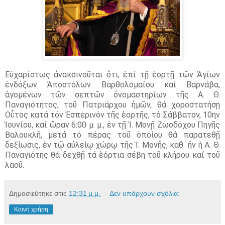
Εὐχαρίστως ἀνακοινοῦται ὅτι, ἐπί τῇ ἑορτῇ τῶν Ἁγίων
ἐνδόξων Ἀποστόλων Βαρθολομαίου καί Βαρνάβα,
ἀγομένων τῶν σεπτῶν ὀνομαστηρίων τῆς Α. Θ.
Παναγιότητος, τοῦ Πατριάρχου ἡμῶν, θά χοροστατήσῃ
Οὗτος κατά τόν Ἑσπερινόν τῆς ἑορτῆς, τό Σάββατον, 10ην
Ἰουνίου, καί ὥραν
6:00
μ. μ.,
ἐν τῇ Ἱ. Μονῇ Ζωοδόχου Πηγῆς
Βαλουκλῆ, μετά τό πέρας τοῦ ὁποίου θά παρατεθῇ
δεξίωσις, ἐν τῷ αὐλείῳ χώρῳ τῆς Ἱ. Μονῆς, καθ̉
ἥν ἡ Α. Θ.
Παναγιότης θά δεχθῇ τά ἑόρτια σέβη τοῦ κλήρου καί τοῦ
λαοῦ.
Δημοσιεύτηκε στις
12:31 μ.μ.
Δεν υπάρχουν σχόλια:
Κοινή χρήση