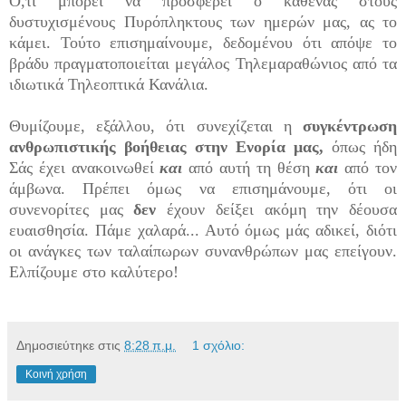
Ό,τι μπορεί να προσφέρει ο καθένας στους
δυστυχισμένους Πυρόπληκτους των ημερών μας, ας το
κάμει. Τούτο επισημαίνουμε, δεδομένου ότι απόψε το
βράδυ πραγματοποιείται μεγάλος Τηλεμαραθώνιος από τα
ιδιωτικά Τηλεοπτικά Κανάλια.
Θυμίζουμε, εξάλλου, ότι συνεχίζεται η
συγκέντρωση
ανθρωπιστικής βοήθειας στην Ενορία μας,
όπως ήδη
Σάς έχει ανακοινωθεί
και
από αυτή τη θέση
και
από τον
άμβωνα. Πρέπει όμως να επισημάνουμε, ότι οι
συνενορίτες μας
δεν
έχουν δείξει ακόμη την δέουσα
ευαισθησία. Πάμε χαλαρά... Αυτό όμως μάς αδικεί, διότι
οι ανάγκες των ταλαίπωρων συνανθρώπων μας επείγουν.
Ελπίζουμε στο καλύτερο!
Δημοσιεύτηκε στις
8:28 π.μ.
1 σχόλιο:
Κοινή χρήση