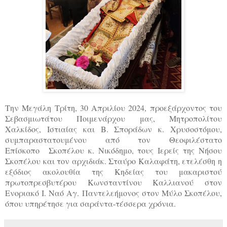
T
ην Μεγάλη Τρίτη, 30 Απριλίου 2024, προεξάρχοντος του
Σεβασμιωτάτου Ποιμενάρχου μας, Μητροπολίτου
Χαλκίδος, Ιστιαίας και Β. Σποράδων κ. Χρυσοστόμου,
συμπαραστατουμένου από τον Θεοφιλέστατο
Επίσκοπο Σκοπέλου κ. Νικόδημο, τους Ιερείς της Νήσου
Σκοπέλου και τον αρχιδιάκ. Σταύρο Καλαφάτη, ετελέσθη η
εξόδιος ακολουθία της Κηδείας του μακαριστού
πρωτοπρεσβυτέρου Κωνσταντίνου Καλλιανού στον
Ενοριακό Ι. Ναό Αγ. Παντελεήμονος στον Μύλο Σκοπέλου,
όπου υπηρέτησε για σαράντα-τέσσερα χρόνια.