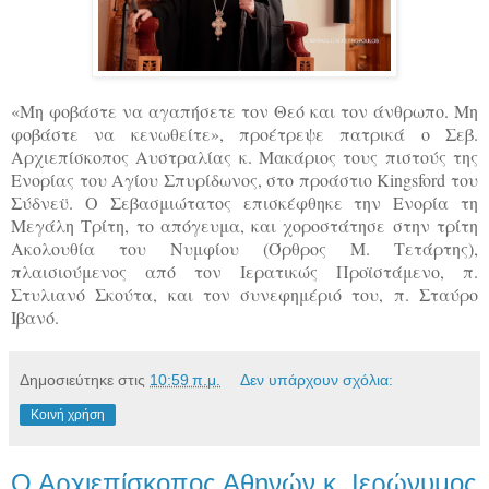
«Μη φοβάστε να αγαπήσετε τον Θεό και τον άνθρωπο. Μη
φοβάστε να κενωθείτε», προέτρεψε πατρικά ο Σεβ.
Αρχιεπίσκοπος Αυστραλίας κ. Μακάριος τους πιστούς της
Ενορίας του Αγίου Σπυρίδωνος, στο προάστιο Kingsford του
Σύδνεϋ. Ο Σεβασμιώτατος επισκέφθηκε την Ενορία τη
Μεγάλη Τρίτη, το απόγευμα, και χοροστάτησε στην τρίτη
Ακολουθία του Νυμφίου (Όρθρος Μ. Τετάρτης),
πλαισιούμενος από τον Ιερατικώς Προϊστάμενο, π.
Στυλιανό Σκούτα, και τον συνεφημέριό του, π. Σταύρο
Ιβανό.
Δημοσιεύτηκε στις
10:59 π.μ.
Δεν υπάρχουν σχόλια:
Κοινή χρήση
Ο Αρχιεπίσκοπος Αθηνών κ. Ιερώνυμος