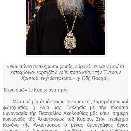
«Νῦν πάντα πεπλήρωται φωτός, οὐρανός τε καί γῆ καί τά
καταχθόνια· ἑορταζέτω γοῦν πᾶσα κτίσις τήν Ἔγερσιν
Χριστοῦ, ἐν ᾗ ἐστερέωται» (γ΄Ὠδή Πάσχα).
Τέκνα ἡμῶν ἐν Κυρίῳ ἀγαπητά,
Μέσα σέ μία ἀτμόσφαιρα πνευματικῆς λαμπρότητος καί
φωτοχυσίας ἡ Ἁγία μας Ἐκκλησία μέ τήν πλούσια
ὑμνογραφία τῆς Πασχαλίου Ἀκολουθίας μᾶς κάνει σήμερα
κοινωνούς τῆς Ἀναστάσεως τοῦ Κυρίου. Στόν περίφημο
Κανόνα τῆς Ἀναστάσεως ὁ μέγας ὑμνογράφος ἅγιος
Ἰωάννης ὁ Δαμασκηνός προβάλλει τόν ἀνυπέρβλητο