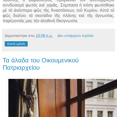
συνδυασμό φωτός καί χαρᾶς. Σύμπασα ἡ κτίση φωτίσθηκε
μέ τό ἀνέσπερο φῶς τῆς Ἀναστάσεως τοῦ Κυρίου. Αὐτό τό
φῶς διαλύει τά σκοτάδια τῆς πλάνης καί τῆς ἀγνωσίας,
παρέχοντάς μας τήν ἀληθινή Θεογνωσία.
Δημοσιεύτηκε στις
10:08 π.μ.
Δεν υπάρχουν σχόλια:
Κοινή χρήση
Τα άλαδα του Οικουμενικού
Πατριαρχείου