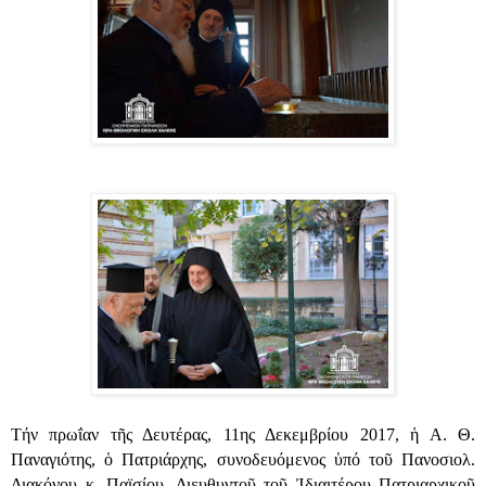
T
ήν πρωΐαν τῆς Δευτέρας, 11ης Δεκεμβρίου
2017
, ἡ Α. Θ.
Παναγιότης, ὁ Πατριάρχης, συνοδευόμενος ὑπό τοῦ Πανοσιολ.
Διακόνου κ. Παϊσίου, Διευθυντοῦ τοῦ Ἰδιαιτέρου Πατριαρχικοῦ