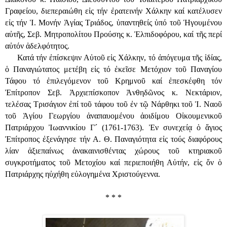
Γραφείου, διεπεραιώθη εἰς τήν ἐρατεινήν Χάλκην καί κατέλυσεν
εἰς τήν Ἱ. Μονήν Ἁγίας Τριάδος, ὑπαντηθείς ὑπό τοῦ Ἡγουμένου
αὐτῆς, Σεβ. Μητροπολίτου Προύσης κ. Ἐλπιδοφόρου, καί τῆς περί
αὐτόν ἀδελφότητος.
Κατά τήν ἐπίσκεψιν Αὐτοῦ εἰς Χάλκην, τό ἀπόγευμα τῆς ἰδίας,
ὁ Παναγιώτατος μετέβη εἰς τό ἐκεῖσε Μετόχιον τοῦ Παναγίου
Τάφου τό ἐπιλεγόμενον τοῦ Κρημνοῦ καί ἐπεσκέφθη τόν
Ἐπίτροπον Σεβ. Ἀρχιεπίσκοπον Ἀνθηδῶνος κ. Νεκτάριον,
τελέσας Τρισάγιον ἐπί τοῦ τάφου τοῦ ἐν τῷ Νάρθηκι τοῦ Ἱ. Ναοῦ
τοῦ Ἁγίου Γεωργίου ἀναπαυομένου ἀοιδίμου Οἰκουμενικοῦ
Πατριάρχου Ἰωαννικίου Γ´ (1761-1763). Ἐν συνεχείᾳ ὁ ἅγιος
Ἐπίτροπος ἐξενάγησε τήν Α. Θ. Παναγιότητα εἰς τούς διαφόρους
λίαν ἀξιεπαίνως ἀνακαινισθέντας χώρους τοῦ κτηριακοῦ
συγκροτήματος τοῦ Μετοχίου καί περιεποιήθη Αὐτήν, εἰς ὅν ὁ
Πατριάρχης ηὐχήθη εὐλογημένα Χριστούγεννα.
* * *