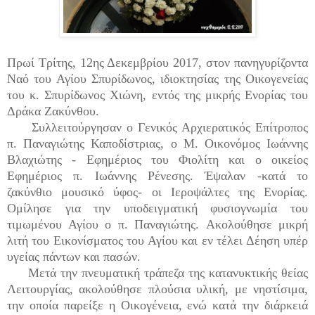
Πρωί Τρίτης, 12ης Δεκεμβρίου 2017, στον πανηγυρίζοντα
Ναό του Αγίου Σπυρίδωνος, ιδιοκτησίας της Οικογενείας
του κ. Σπυρίδωνος Χιώνη, εντός της μικρής Ενορίας του
Δράκα Ζακύνθου.
Συλλειτούργησαν ο Γενικός Αρχιερατικός Επίτροπος
π. Παναγιώτης Καποδίστριας, ο Μ. Οικονόμος Ιωάννης
Βλαχιώτης - Εφημέριος του Φιολίτη και ο οικείος
Εφημέριος π. Ιωάννης Ρένεσης. Έψαλαν -κατά το
ζακύνθιο μουσικό ύφος- οι Ιεροψάλτες της Ενορίας.
Ομίλησε για την υποδειγματική φυσιογνωμία του
τιμωμένου Αγίου ο π. Παναγιώτης.
Ακολούθησε μικρή
λιτή του Εικονίσματος του Αγίου και εν τέλει Δέηση υπέρ
υγείας πάντων και πασών.
Μετά την πνευματική τράπεζα της κατανυκτικής θείας
Λειτουργίας, ακολούθησε πλούσια υλική, με νηστίσιμα,
την οποία παρείξε η Οικογένεια, ενώ κατά την διάρκειά