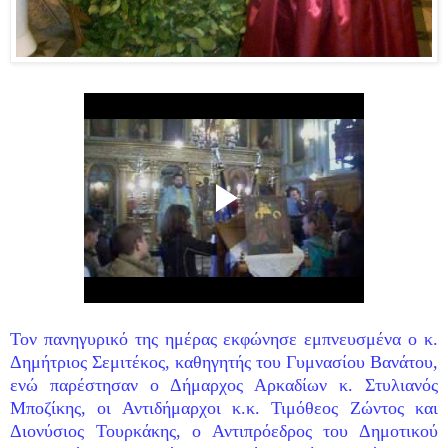
Τον πανηγυρικό της ημέρας εκφώνησε εμπνευσμένα ο κ.
Δημήτριος Σεμιτέκος, καθηγητής του Γυμνασίου Βανάτου,
ενώ παρέστησαν ο Δήμαρχος Αρκαδίων κ. Στυλιανός
Μποζίκης, οι Αντιδήμαρχοι κ.κ. Τιμόθεος Ζώντος και
Διονύσιος Τουρκάκης, ο Αντιπρόεδρος του Δημοτικού