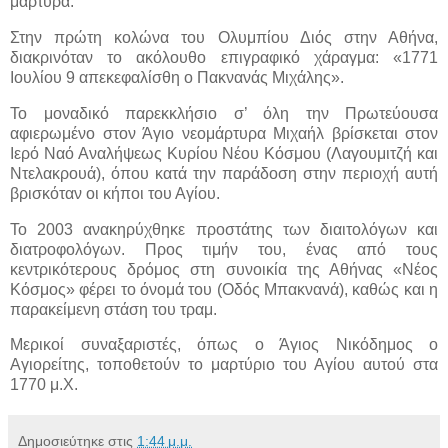
μάρτυρα.
Στην πρώτη κολώνα του Ολυμπίου Διός στην Αθήνα,
διακρινόταν το ακόλουθο επιγραφικό χάραγμα: «1771
Ιουλίου 9 απεκεφαλίσθη ο Πακνανάς Μιχάλης».
Το μοναδικό παρεκκλήσιο σ’ όλη την Πρωτεύουσα
αφιερωμένο στον Άγιο νεομάρτυρα Μιχαήλ βρίσκεται στον
Ιερό Ναό Αναλήψεως Κυρίου Νέου Κόσμου (Λαγουμιτζή και
Ντελακρουά), όπου κατά την παράδοση στην περιοχή αυτή
βρισκόταν οι κήποι του Αγίου.
Το 2003 ανακηρύχθηκε προστάτης των διαιτολόγων και
διατροφολόγων. Προς τιμήν του, ένας από τους
κεντρικότερους δρόμος στη συνοικία της Αθήνας «Νέος
Κόσμος» φέρει το όνομά του (Οδός Μπακνανά), καθώς και η
παρακείμενη στάση του τραμ.
Μερικοί συναξαριστές, όπως ο Άγιος Νικόδημος ο
Αγιορείτης, τοποθετούν το μαρτύριο του Αγίου αυτού στα
1770 μ.Χ.
Δημοσιεύτηκε στις
1:44 μ.μ.