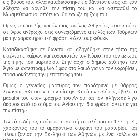
εις βάρος του, αλλά καταδικάστηκε εις θάνατον εκτός και εάν
εδέχετο να αρνηθεί την πίστη του και να ασπασθεί το
Μωαμεθανισμό, οπότε και θα έσωζε τη ζωή του.
Όμως ο ευσεβής και έντιμος εκείνος Αθηναίος, απαντούσε
σε ύφος αγέρωχο στις συνεχιζόμενες απειλές των Τούρκων
με την χαρακτηριστική φράση, «Δεν τουρκεύω».
Καταδικάσθηκε σε θάνατο και οδηγήθηκε στον τόπο της
εκτέλεσης χαίρων και ευχαριστών τον Κύριο που τον αξίωσε
της τιμής του μαρτυρίου. Στην αρχή ο δήμιος χτύπησε τον
Άγιο με αντεστραμμένο ξίφος στο λαιμό για να τον εκφοβίσει,
προσδοκώντας την μεταστροφή του.
Όμως ο γενναίος μάρτυρας τον παρότρυνε με θάρρος
λέγοντας «Χτύπα για την πίστη». Και όταν ο δήμιος έβαλε το
μαχαίρι του στον τράχηλο του Αγίου και τον πλήγωσε λίγο
άκουσε από το στόμα του Αγίου την ίδια φράση «Χτύπα για
την πίστη».
Τελικά ο δήμιος απέτεμε τη σεπτή κεφαλή του το 1771 μ.Χ.,
χαρίζοντάς του το αμαράντινο στεφάνι του μαρτυρίου και
πλουτίζοντας την Εκκλησία των Αθηνών με ένα καλλίνικο