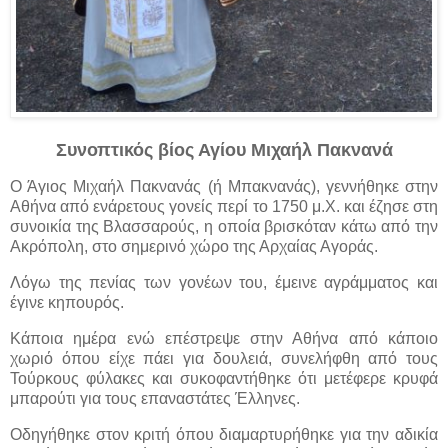
Συνοπτικός βίος Αγίου Μιχαήλ Πακνανά
Ο Άγιος Μιχαήλ Πακνανάς (ή Μπακνανάς), γεννήθηκε στην
Αθήνα από ενάρετους γονείς περί το 1750 μ.Χ. και έζησε στη
συνοικία της Βλασσαρούς, η οποία βρισκόταν κάτω από την
Ακρόπολη, στο σημερινό χώρο της Αρχαίας Αγοράς.
Λόγω της πενίας των γονέων του, έμεινε αγράμματος και
έγινε κηπουρός.
Κάποια ημέρα ενώ επέστρεψε στην Αθήνα από κάποιο
χωριό όπου είχε πάει για δουλειά, συνελήφθη από τους
Τούρκους φύλακες και συκοφαντήθηκε ότι μετέφερε κρυφά
μπαρούτι για τους επαναστάτες Έλληνες.
Οδηγήθηκε στον κριτή όπου διαμαρτυρήθηκε για την αδικία