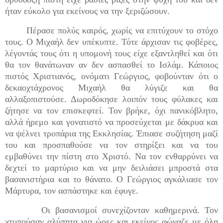
ήταν εύκολο για εκείνους να την ξεριζώσουν.
Πέρασε πολύς καιρός, χωρίς να επιτύχουν το στόχο
τους. Ο Μιχαήλ δεν υπέκυπτε. Τότε άρχισαν τις φοβέρες,
λέγοντάς τους ότι η υπομονή τους είχε εξαντληθεί και ότι
θα τον θανάτωναν αν δεν ασπασθεί το Ισλάμ. Κάποιος
πιστός Χριστιανός, ονόματι Γεώργιος, φοβούνταν ότι ο
δεκαοχτάχρονος Μιχαήλ θα λύγιζε και θα
αλλαξοπιστούσε. Δωροδόκησε λοιπόν τους φύλακες και
ζήτησε να τον επισκεφτεί. Τον βρήκε, όχι πανικόβλητο,
αλλά ήρεμο και γονατιστό να προσεύχεται με δάκρυα και
να ψέλνει τροπάρια της Εκκλησίας. Έπιασε συζήτηση μαζί
του και προσπαθούσε να τον στηρίξει και να του
εμβαθύνει την πίστη στο Χριστό. Να τον ενθαρρύνει να
δεχτεί το μαρτύριο και να μην δειλιάσει μπροστά στα
βασανιστήρια και το θάνατο. Ο Γεώργιος αγκάλιασε τον
Μάρτυρα, τον ασπάστηκε και έφυγε.
Οι βασανισμοί συνεχίζονταν καθημερινά. Τον
χτυπούσαν αλύπητα για ώρες και εκείνος φώναζε με όλη