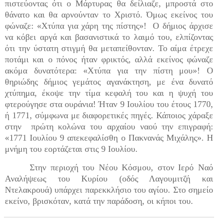
πιστεύοντας ότι ο Μάρτυρας θα δείλιαζε, μπροστά στο
θάνατο και θα αρνούνταν το Χριστό. Όμως εκείνος του
φώναζε: «Χτύπα για χάρη της πίστης»! Ο δήμιος άρχισε
να κόβει αργά και βασανιστικά το λαιμό του, ελπίζοντας
ότι την ύστατη στιγμή θα μεταπείθονταν. Το αίμα έτρεχε
ποτάμι και ο πόνος ήταν φρικτός, αλλά εκείνος φώναζε
ακόμα δυνατότερα: «Χτύπα για την πίστη μου»! Ο
θηριώδης δήμιος γεμάτος αγανάκτηση, με ένα δυνατό
χτύπημα, έκοψε την τίμα κεφαλή του και η ψυχή του
φτερούγησε στα ουράνια! Ήταν 9 Ιουλίου του έτους 1770,
ή 1771, σύμφωνα με διαφορετικές πηγές. Κάποιος χάραξε
στην πρώτη κολώνα του αρχαίου ναού την επιγραφή:
«1771 Ιουλίου 9 απεκεφαλίσθη ο Πακνανάς Μιχάλης». Η
μνήμη του εορτάζεται στις 9 Ιουλίου.
Στην περιοχή του Νέου Κόσμου, στον Ιερό Ναό
Αναλήψεως του Κυρίου (οδός Λαγουμιτζή και
Ντελακρουά) υπάρχει παρεκκλήσιο του αγίου. Στο σημείο
εκείνο, βρισκόταν, κατά την παράδοση, οι κήποι του.