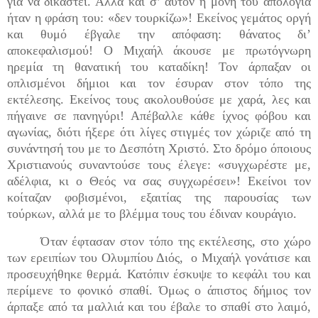
για να δικαστεί. Αλλά και σ’ αυτόν η μόνη του απολογία
ήταν η φράση του: «δεν τουρκίζω»! Εκείνος γεμάτος οργή
και θυμό έβγαλε την απόφαση: θάνατος δι’
αποκεφαλισμού! Ο Μιχαήλ άκουσε με πρωτόγνωρη
ηρεμία τη θανατική του καταδίκη! Τον άρπαξαν οι
οπλισμένοι δήμιοι και τον έσυραν στον τόπο της
εκτέλεσης. Εκείνος τους ακολουθούσε με χαρά, λες και
πήγαινε σε πανηγύρι! Απέβαλλε κάθε ίχνος φόβου και
αγωνίας, διότι ήξερε ότι λίγες στιγμές τον χώριζε από τη
συνάντησή του με το Δεσπότη Χριστό. Στο δρόμο όποιους
Χριστιανούς συναντούσε τους έλεγε: «συγχωρέστε με,
αδέλφια, κι ο Θεός να σας συγχωρέσει»! Εκείνοι τον
κοίταζαν φοβισμένοι, εξαιτίας της παρουσίας των
τούρκων, αλλά με το βλέμμα τους του έδιναν κουράγιο.
Όταν έφτασαν στον τόπο της εκτέλεσης, στο χώρο
των ερειπίων του Ολυμπίου Διός, ο Μιχαήλ γονάτισε και
προσευχήθηκε θερμά. Κατόπιν έσκυψε το κεφάλι του και
περίμενε το φονικό σπαθί. Όμως ο άπιστος δήμιος τον
άρπαξε από τα μαλλιά και του έβαλε το σπαθί στο λαιμό,