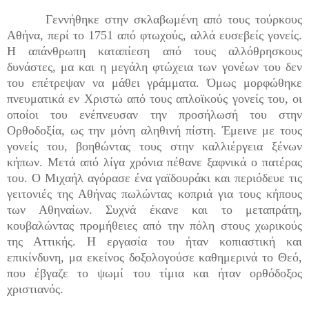
Γεννήθηκε στην σκλαβωμένη από τους τούρκους
Αθήνα, περί το 1751 από φτωχούς, αλλά ευσεβείς γονείς.
Η απάνθρωπη καταπίεση από τους αλλόθρησκους
δυνάστες, μα και η μεγάλη φτώχεια των γονέων του δεν
του επέτρεψαν να μάθει γράμματα. Όμως μορφώθηκε
πνευματικά εν Χριστώ από τους απλοϊκούς γονείς του, οι
οποίοι του ενέπνευσαν την προσήλωσή του στην
Ορθοδοξία, ως την μόνη αληθινή πίστη. Έμεινε με τους
γονείς του, βοηθώντας τους στην καλλιέργεια ξένων
κήπων. Μετά από λίγα χρόνια πέθανε ξαφνικά ο πατέρας
του. Ο Μιχαήλ αγόρασε ένα γαϊδουράκι και περιόδευε τις
γειτονιές της Αθήνας πωλώντας κοπριά για τους κήπους
των Αθηναίων. Συχνά έκανε και το μεταπράτη,
κουβαλώντας προμήθειες από την πόλη στους χωρικούς
της Αττικής. Η εργασία του ήταν κοπιαστική και
επικίνδυνη, μα εκείνος δοξολογούσε καθημερινά το Θεό,
που έβγαζε το ψωμί του τίμια και ήταν ορθόδοξος
χριστιανός.