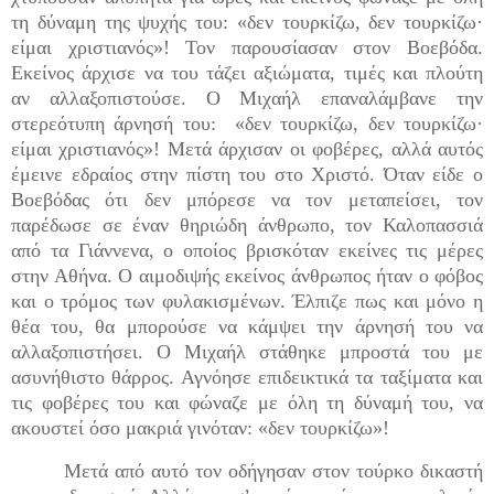
τη δύναμη της ψυχής του: «δεν τουρκίζω, δεν τουρκίζω·
είμαι χριστιανός»! Τον παρουσίασαν στον Βοεβόδα.
Εκείνος άρχισε να του τάζει αξιώματα, τιμές και πλούτη
αν αλλαξοπιστούσε. Ο Μιχαήλ επαναλάμβανε την
στερεότυπη άρνησή του: «δεν τουρκίζω, δεν τουρκίζω·
είμαι χριστιανός»! Μετά άρχισαν οι φοβέρες, αλλά αυτός
έμεινε εδραίος στην πίστη του στο Χριστό. Όταν είδε ο
Βοεβόδας ότι δεν μπόρεσε να τον μεταπείσει, τον
παρέδωσε σε έναν θηριώδη άνθρωπο, τον Καλοπασσιά
από τα Γιάννενα, ο οποίος βρισκόταν εκείνες τις μέρες
στην Αθήνα. Ο αιμοδιψής εκείνος άνθρωπος ήταν ο φόβος
και ο τρόμος των φυλακισμένων. Έλπιζε πως και μόνο η
θέα του, θα μπορούσε να κάμψει την άρνησή του να
αλλαξοπιστήσει. Ο Μιχαήλ στάθηκε μπροστά του με
ασυνήθιστο θάρρος. Αγνόησε επιδεικτικά τα ταξίματα και
τις φοβέρες του και φώναζε με όλη τη δύναμή του, να
ακουστεί όσο μακριά γινόταν: «δεν τουρκίζω»!
Μετά από αυτό τον οδήγησαν στον τούρκο δικαστή