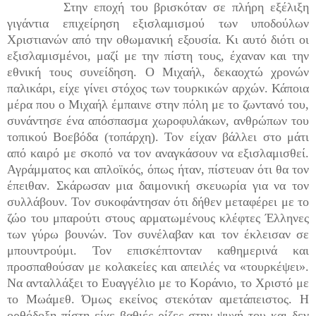
Στην εποχή του βρισκόταν σε πλήρη εξέλιξη
γιγάντια επιχείρηση εξισλαμισμού των υποδούλων
Χριστιανών από την οθωμανική εξουσία. Κι αυτό διότι οι
εξισλαμισμένοι, μαζί με την πίστη τους, έχαναν και την
εθνική τους συνείδηση. Ο Μιχαήλ, δεκαοχτώ χρονών
παλικάρι, είχε γίνει στόχος των τουρκικών αρχών. Κάποια
μέρα που ο Μιχαήλ έμπαινε στην πόλη με το ζωντανό του,
συνάντησε ένα απόσπασμα χωροφυλάκων, ανθρώπων του
τοπικού Βοεβόδα (τοπάρχη). Τον είχαν βάλλει στο μάτι
από καιρό με σκοπό να τον αναγκάσουν να εξισλαμισθεί.
Αγράμματος και απλοϊκός, όπως ήταν, πίστευαν ότι θα τον
έπειθαν. Σκάρωσαν μια δαιμονική σκευωρία για να τον
συλλάβουν. Τον συκοφάντησαν ότι δήθεν μεταφέρει με το
ζώο του μπαρούτι στους αρματωμένους κλέφτες Έλληνες
των γύρω βουνών. Τον συνέλαβαν και τον έκλεισαν σε
μπουντρούμι. Τον επισκέπτονταν καθημερινά και
προσπαθούσαν με κολακείες και απειλές να «τουρκέψει».
Να ανταλλάξει το Ευαγγέλιο με το Κοράνιο, το Χριστό με
το Μωάμεθ. Όμως εκείνος στεκόταν αμετάπειστος. Η
ορθόδοξη πίστη είχε βαθιές ρίζες στην ψυχή του και δεν