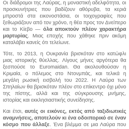
Οι διάδρομοι της Λαύρας, η μοναστική αδελφότητα, οι
προσκυνήτριες που βαδίζουν αθόρυβα, τα κεριά
μπροστά στα εικονοστάσια, οι τοιχογραφίες που
ξεθωριάζουν από τον χρόνο, η θέα προς τον Δνείπερο
και το Κίεβο —
όλα αποκτούν πλέον χαρακτήρα
μαρτυρίας
. Μιας εποχής που χάθηκε πριν ακόμη
καταλάβει κανείς ότι τελείωνε.
Τότε, το 2013, η Ουκρανία βρισκόταν στο κατώφλι
μιας ιστορικής θύελλας. Λίγους μήνες αργότερα θα
ξεσπούσε το Euromaidan. Θα ακολουθούσαν η
Κριμαία, ο πόλεμος στο Ντονμπάς, και τελικά η
μεγάλη ρωσική εισβολή του 2022. Η Λαύρα των
Σπηλαίων θα βρισκόταν πλέον στο επίκεντρο όχι μόνο
της πίστης, αλλά και της σύγκρουσης μνήμης,
ιστορίας και εκκλησιαστικής συνείδησης.
Και έτσι,
αυτές οι εικόνες, εκτός από ταξιδιωτικές
αναμνήσεις, αποτελούν κι
ένα οδοιπορικό σε έναν
κόσμο που άλλαξε
. Ένα βλέμμα σε μια Λαύρα που