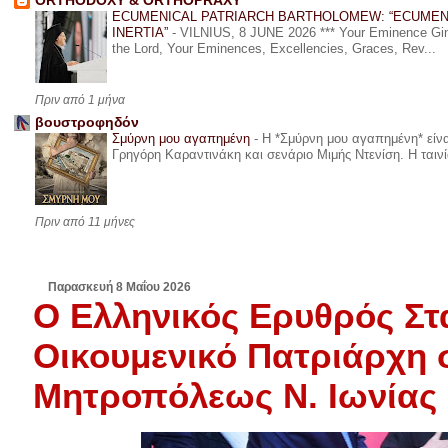
ORTHODOXY & ORTHOPRAXY
ECUMENICAL PATRIARCH BARTHOLOMEW: “ECUMEN
INERTIA”
-
VILNIUS, 8 JUNE 2026 *** Your Eminence Ginta
the Lord, Your Eminences, Excellencies, Graces, Rev...
Πριν από 1 μήνα
βουστροφηδόν
Σμύρνη μου αγαπημένη
-
Η *Σμύρνη μου αγαπημένη* είναι
Γρηγόρη Καραντινάκη και σενάριο Μιμής Ντενίση. Η ταινία
Πριν από 11 μήνες
Παρασκευή 8 Μαΐου 2026
Ο Ελληνικός Ερυθρός Στ
Οικουμενικό Πατριάρχη 
Μητροπόλεως Ν. Ιωνίας