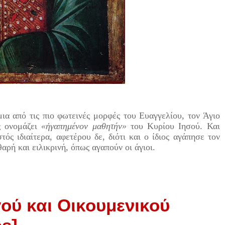
α από τις πιο φωτεινές μορφές του Ευαγγελίου, τον Άγιο
ς ονομάζει
«ἠγαπημένον μαθητήν»
του Κυρίου Ιησού. Και
τός ιδιαίτερα, αφετέρου δε, διότι και ο ίδιος αγάπησε τον
ρή και ειλικρινή, όπως αγαπούν οι άγιοι.
ύ και Οικουμενικού