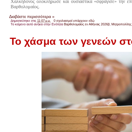
Χαλκηδόνος ολοκλήρωσε και ουσιαστικά «σφράγισε» την επ
Βαρθολομαίος.
Διαβάστε περισσότερα »
Δημοσιεύτηκε στις
11:07 μ.μ.
0 σχολιασμοί υπάρχουν εδώ
Το κείμενο αυτό ανήκει στην Ενότητα
Βαρθολομαίος εν Αθήναις 2026β
,
Μητροπολίτης 
Το χάσμα των γενεών στ