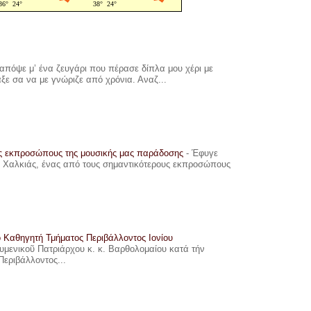
πόψε μ’ ένα ζευγάρι που πέρασε δίπλα μου χέρι με
αξε σα να με γνώριζε από χρόνια. Αναζ...
υς εκπροσώπους της μουσικής μας παράδοσης
-
Έφυγε
ης Χαλκιάς, ένας από τους σημαντικότερους εκπροσώπους
ο Καθηγητή Τμήματος Περιβάλλοντος Ιονίου
ουμενικοῦ Πατριάρχου κ. κ. Βαρθολομαίου κατά τήν
Περιβάλλοντος...