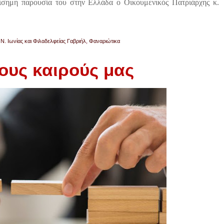
ίσημη παρουσία του στην Ελλάδα ο Οικουμενικός Πατριάρχης κ.
Ν. Ιωνίας και Φιλαδελφείας Γαβριήλ
,
Φαναριώτικα
ους καιρούς μας