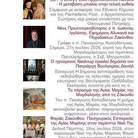
- Η μετάβαση μπαίνει στην τελική ευθεία
Σύμφωνα με αναφορές του Εθνικού Κήρυκα
και της Panhellenic Post , ο Αρχιεπίσκοπος
Σωτήριος είχε μακρά συνάντηση με τον
Οικουμενικό Πατριάρχ...
Νέος Πρωτοπρεσβύτερος ο π. Ιωάννης
Ιγγλέσης, Εφημέριος Αλυκανά και
Πηγαδακίων Ζακύνθου
Γράφει ο π. Παναγιώτης Καποδίστριας
Σήμερα, 27η Ιουλίου 2026, εορτή του Αγίου
Μεγαλομάρτυρος και Ιαματικού
Παντελεήμονος, ο Σεβ. Μητροπολίτ...
Ο ηγούμενος Νικάνωρ εγκαλεί δημόσια τον
Πατριάρχη Βουλγαρίας Δανιήλ
Εισαγωγή Η δημόσια αντιπαράθεση που
εκδηλώθηκε τις τελευταίες ημέρες στο
εσωτερικό της Βουλγαρικής Ορθόδοξης
Εκκλησίας συνιστά μία από τις σ...
Το πέρασμα της Αγίας Μαρίας της
Μαγδαληνής από τη Ζάκυνθο
Του π. Παναγιώτη Καποδίστρια Η μνήμη
της Αγίας Μαρίας της Μαγδαληνής
ακτινοβολεί φως εξαίσιο -παρηγορητικό κι
ευφρόσυνο- μέσα στον εκκλησιασ...
Φαγιάς Ζακύνθου: Πανηγυρικός Εσπερινός
της Αγίας Μαρίνης στον περίοπτο Ναό Της
Δειλινό Πέμπτης, 16ης Ιουλίου 2026, στον
περιώνυμο Ναό της Αγίας Μαρίνας Φαγιά
Ζακύνθου, για τον εόρτιο Εσπερινό της