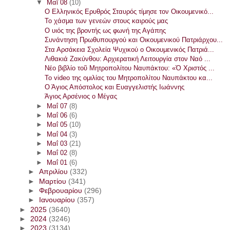
▼
Μαΐ 08
(10)
Ο Ελληνικός Ερυθρός Σταυρός τίμησε τον Οικουμενικό...
Το χάσμα των γενεών στους καιρούς μας
Ο υιός της βροντής ως φωνή της Αγάπης
Συνάντηση Πρωθυπουργού και Οικουμενικού Πατριάρχου...
Στα Αρσάκεια Σχολεία Ψυχικού ο Οικουμενικός Πατριά...
Λιθακιά Ζακύνθου: Αρχιερατική Λειτουργία στον Ναό ...
Νέο βιβλίο τοῦ Μητροπολίτου Ναυπάκτου: «Ὁ Χριστός ...
Το video της ομιλίας του Μητροπολίτου Ναυπάκτου κα...
Ο Άγιος Απόστολος και Ευαγγελιστής Ιωάννης
Άγιος Αρσένιος ο Μέγας
►
Μαΐ 07
(8)
►
Μαΐ 06
(6)
►
Μαΐ 05
(10)
►
Μαΐ 04
(3)
►
Μαΐ 03
(21)
►
Μαΐ 02
(8)
►
Μαΐ 01
(6)
►
Απριλίου
(332)
►
Μαρτίου
(341)
►
Φεβρουαρίου
(296)
►
Ιανουαρίου
(357)
►
2025
(3640)
►
2024
(3246)
►
2023
(3134)