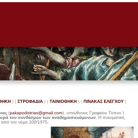
ΘΗΚΗ
} {
ΣΤΡΟΦΑΔΙΑ
} {
ΤΑΙΝΙΟΘΗΚΗ
} {
ΠΙΝΑΚΑΣ ΕΛΕ
ΓΧΟΥ
}
ριας
(
pakapodistrias@gmail.com
), υπεύθυνος Γραφείου Τύπου Ι.
φορά του συνδέσμου των αναδημοσιευόμενων
. Η
πνευματική
η από τον νόμο 100/1975.