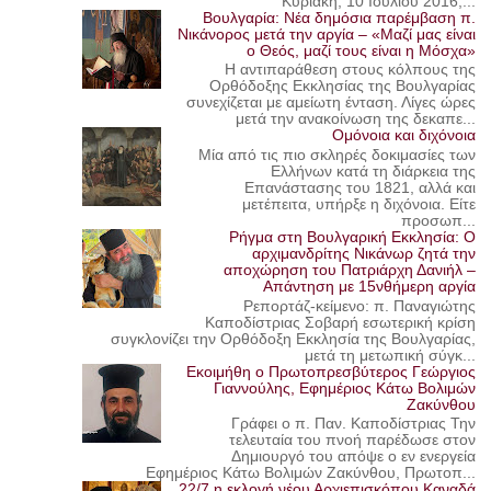
Κυριακή, 10 Ιουλίου 2016,...
Βουλγαρία: Νέα δημόσια παρέμβαση π.
Νικάνορος μετά την αργία – «Μαζί μας είναι
ο Θεός, μαζί τους είναι η Μόσχα»
Η αντιπαράθεση στους κόλπους της
Ορθόδοξης Εκκλησίας της Βουλγαρίας
συνεχίζεται με αμείωτη ένταση. Λίγες ώρες
μετά την ανακοίνωση της δεκαπε...
Ομόνοια και διχόνοια
Μία από τις πιο σκληρές δοκιμασίες των
Ελλήνων κατά τη διάρκεια της
Επανάστασης του 1821, αλλά και
μετέπειτα, υπήρξε η διχόνοια. Είτε
προσωπ...
Ρήγμα στη Βουλγαρική Εκκλησία: Ο
αρχιμανδρίτης Νικάνωρ ζητά την
αποχώρηση του Πατριάρχη Δανιήλ –
Απάντηση με 15νθήμερη αργία
Ρεπορτάζ-κείμενο: π. Παναγιώτης
Καποδίστριας Σοβαρή εσωτερική κρίση
συγκλονίζει την Ορθόδοξη Εκκλησία της Βουλγαρίας,
μετά τη μετωπική σύγκ...
Εκοιμήθη ο Πρωτοπρεσβύτερος Γεώργιος
Γιαννούλης, Εφημέριος Κάτω Βολιμών
Ζακύνθου
Γράφει ο π. Παν. Καποδίστριας Την
τελευταία του πνοή παρέδωσε στον
Δημιουργό του απόψε ο εν ενεργεία
Εφημέριος Κάτω Βολιμών Ζακύνθου, Πρωτοπ...
22/7 η εκλογή νέου Αρχιεπισκόπου Καναδά