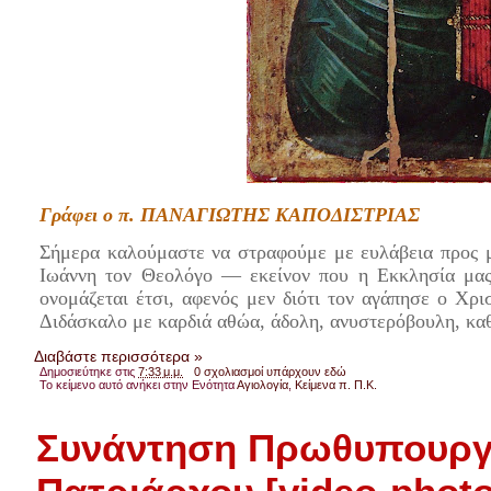
Γράφει ο π. ΠΑΝΑΓΙΩΤΗΣ ΚΑΠΟΔΙΣΤΡΙΑΣ
Σήμερα καλούμαστε να στραφούμε με ευλάβεια προς μι
Ιωάννη τον Θεολόγο — εκείνον που η Εκκλησία μα
ονομάζεται έτσι, αφενός μεν διότι τον αγάπησε ο Χρισ
Διδάσκαλο με καρδιά αθώα, άδολη, ανυστερόβουλη, καθα
Διαβάστε περισσότερα »
Δημοσιεύτηκε στις
7:33 μ.μ.
0 σχολιασμοί υπάρχουν εδώ
Το κείμενο αυτό ανήκει στην Ενότητα
Αγιολογία
,
Κείμενα π. Π.Κ.
Συνάντηση Πρωθυπουργο