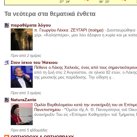
Τα νεότερα στα θεματικά ένθετα
παραθέματα λόγου
π. Γεωργίου Λέκκα: ΖΕΥΓΑΡΙ (ποίημα)
-
Διασταυρώθηκα α
χέρι. «Καλησπέρα», μου λέει άξαφνα η κυρία και με κοίτ
Πριν από 2 ημέρες
Στον ίσκιο του Ήσκιου
Πέθανε ο Λάκης Χαλκιάς, ένας από τους σημαντικότερο
από τη ζωή στις 2 Αυγούστου, σε ηλικία 82 ετών, ο Λάκ
της μουσικής μας παράδοσης. Την είδηση γ...
Πριν από 3 ημέρες
NaturaZante
Ομιλία Βαρθολομαίου κατά την ανακήρυξή του σε Επίτιμ
Πανεπιστημίου
-
*Ὁμιλία τῆς Α. Θ. Παναγιότητος τοῦ Οἰκ
ἀνακήρυξίν Του εἰς «Ἐπίτιμον Καθηγητήν» τοῦ Τμήματος 
Πριν από 5 εβδομάδες