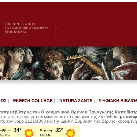
ΘΩΣ
} {
ΕΚΘΕΣΗ COLLAGE
}
{
NATURA ZANTE
} {
ΨΗΦΙΑΚΗ ΒΙΒΛΙΟ
οπρεσβύτερος του Οικουμενικού Θρόνου Παναγιώτης Καποδίστ
 στοιχεία, αφορώντα σε εκκλησιαστικά δρώμενα της Ζακύνθου,
με ανα
από τον νόμο 2121/1993 και την Διεθνή Σύμβαση της Βέρνης, κυρωμέν