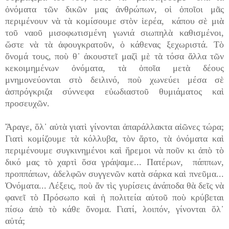
ὀνόματα τῶν δικῶν μας ἀνθρώπων, οἱ ὁποῖοι μᾶς
περιμένουν νὰ τὰ κομίσουμε στὸν ἱερέα, κάπου σὲ μιὰ
τοῦ ναοῦ μισοφωτισμένη γωνιά σιωπηλὰ καθισμένοι,
ὥστε νὰ τὰ ἀφουγκρατοῦν, ὁ κάθενας ξεχωριστά. Τὸ
ὄνομά τους, ποὺ θ᾿ ἀκουστεῖ μαζὶ μὲ τὰ τόσα ἄλλα τῶν
κεκοιμημένων ὀνόματα, τὰ ὁποῖα μετὰ δέους
μνημονεύονται στὸ δειλινό, ποὺ χωνεύει μέσα σὲ
ἀσπρόγκριζα σύννεφα εὐωδιαστοῦ θυμιάματος καὶ
προσευχῶν.
Ἄραγε, ὅλ᾿ αὐτὰ γιατὶ γίνονται ἀπαράλλακτα αἰῶνες τώρα;
Γιατὶ κομίζουμε τὰ κόλλυβα, τὸν ἄρτο, τὰ ὀνόματα καὶ
περιμένουμε συγκινημένοι καὶ ἥρεμοι νὰ ποῦν κι ἀπὸ τὸ
δικό μας τὸ χαρτὶ ὅσα γράψαμε... Πατέρων, πάππων,
προππάπων, ἀδελφῶν συγγενῶν κατὰ σάρκα καὶ πνεῦμα...
Ὀνόματα... Λέξεις, ποὺ ἄν τὶς γυρίσεις ἀνάποδα θὰ δεῖς νὰ
φανεῖ τὸ Πρόσωπο καὶ ἡ πολιτεία αὐτοῦ ποὺ κρύβεται
πίσω ἀπὸ τὸ κάθε ὄνομα. Γιατί, λοιπόν, γίνονται ὅλ᾿
αὐτά;