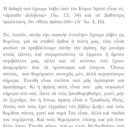
Ἡ διδαχὴ ποὺ ἔχουμε λάβει ἀπὸ τὸν Κύριο Ἰησοῦ εἶναι τό,
«ἀγαπᾶτε ἀλλήλους»
(Ἰω. 13, 34) καὶ σὲ βαθύτερη
προέκταση, ὅτι
«Θεὸς ἀγάπη ἐστί»
(Α΄ Ἰω. 4, 16).
Ἄν, λοιπόν, αὐτὴν τὴν «καινὴν ἐντολὴν» ἔχουμε λάβει ὡς
θεμέλιο, γιὰ νὰ σταθεῖ ὄρθια ἡ πίστη μας, τότε εἶναι
φυσικὸ νὰ προβάλλουμε αὐτὴν τὴν ἀγάπη, ὄχι μονάχα
στοὺς ζῶντες καὶ συγκροτοῦντες τὸ ἔμμεσο ἤ ἄμεσο
περιβάλλον μας, ἀλλὰ καὶ σὲ κείνους ποὺ ἔχουν
ἀναχωρήσει ἀπὸ τὰ πρόσκαιρα καὶ ἐπιγεια. Ὅλους
αὐτοὺς, ποὺ θυμόμαστε συνεχῶς μέν, ἀλλὰ περισσότερο
σἠμερα. Ἐπειδὴ εἶναι ἐκεῖνοι ποὺ μᾶς ἀγάπησαν καὶ
ἀγαπήσαμε. Κι ἡ ἀγάπη αὐτὴ εἶναι ποὺ μᾶς συγκαλεῖ
σήμερα στὸ ναό, ὥστε νὰ τοὺς ξαναθυμηθοῦμε, γιατί, μὴν
τὸ ξεχνᾶμε, ὅτι ἡ ὄντως ἀγάπη εἶναι ὁ Τριαδικὸς Θεός,
Αὐτὸς ποὺ τοὺς ἔχει ἐγγράψει
«ἐν βίβλῳ ζωῆς»
καὶ τοὺς
θυμᾶται πάντα, γιατὶ καὶ σιμά Του εἶναι, ἀλλὰ καὶ παιδιά
του νομίζονται. Καὶ τοὺς θυμόμαστε ἐπίσης καὶ γιὰ ἕναν
ἄλλο λόγο: Ἐπειδὴ αὔριο, ποὺ κι ἐμεῖς θὰ βρεθοῦμε στὴ