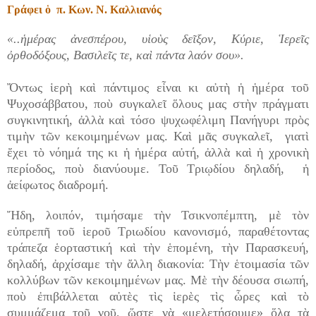
Γράφει ὁ π. Κων. Ν. Καλλιανός
«..ἡμέρας ἀνεσπέρου, υἱοὺς δεῖξον, Κύριε, Ἱερεῖς
ὀρθοδόξους, Βασιλεῖς τε, καὶ πάντα λαόν σου».
Ὄντως ἱερὴ καὶ πάντιμος εἶναι κι αὐτὴ ἡ ἡμέρα τοῦ
Ψυχοσάββατου, ποὺ συγκαλεῖ ὅλους μας στὴν πράγματι
συγκινητική, ἀλλὰ καὶ τόσο ψυχωφέλιμη Πανήγυρι πρὸς
τιμὴν τῶν κεκοιμημένων μας. Καὶ μᾶς συγκαλεῖ, γιατὶ
ἔχει τὸ νόημά της κι ἡ ἡμέρα αὐτή, ἀλλὰ καὶ ἡ χρονικὴ
περίοδος, ποὺ διανύουμε. Τοῦ Τριῳδίου δηλαδή, ἡ
ἀείφωτος διαδρομή.
Ἤδη, λοιπόν, τιμήσαμε τὴν Τσικνοπέμπτη, μὲ τὸν
εὐπρεπῆ τοῦ ἱεροῦ Τριωδίου κανονισμό, παραθέτοντας
τράπεζα ἑορταστική καὶ τὴν ἑπομένη, τὴν Παρασκευή,
δηλαδή, ἀρχίσαμε τὴν ἄλλη διακονία: Τὴν ἑτοιμασία τῶν
κολλύβων τῶν κεκοιμημένων μας. Μὲ τὴν δέουσα σιωπή,
ποὺ ἐπιβάλλεται αὐτὲς τὶς ἱερὲς τὶς ὧρες καὶ τὸ
συμμάζεμα τοῦ νοῦ, ὥστε νὰ «μελετήσουμε» ὅλα τὰ