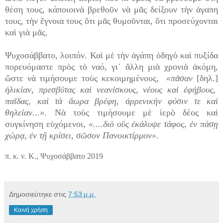
θέση τους, κάποιοινὰ βρεθοῦν νὰ μᾶς δείξουν τὴν ἀγαπη
τους, τὴν ἔγνοια τους ὅτι μᾶς θυμοῦνται, ὅτι προσεύχονται
καὶ γιὰ μᾶς.
Ψυχοσάββατο, λοιπόν. Καὶ μὲ τὴν ἀγάπη ὁδηγὸ καὶ πυξίδα
πορευόμαστε πρὸς τὸ ναό, γι᾿ ἄλλη μιὰ χρονιὰ ἀκόμη,
ὥστε νὰ τιμήσουμε τοὺς κεκοιμημένους,
«πᾶσαν
[δηλ.]
ἡλικίαν, πρεσβύτας καὶ νεανίσκους, νέους καὶ ἐφήβους,
παῖδας, καὶ τὰ ἄωρα βρέφη, ἀρρενικὴν φύσιν τε καὶ
θηλείαν...»
. Νὰ τοὺς τιμήσουμε μὲ ἱερὸ δέος καὶ
συγκίνηση εὐχόμενοι,
«....διὸ οὓς ἐκάλυψε τάφος, ἐν πάσῃ
χώρᾳ, ἐν τῇ κρίσει, σῶσον Πανοικτίρμον».
π. κ. ν. Κ., Ψυχοσάββατο 2019
Δημοσιεύτηκε στις
7:53 μ.μ.
Κοινή χρήση