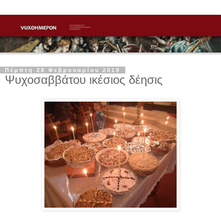
Πέμπτη 28 Φεβρουαρίου 2019
Ψυχοσαββάτου ικέσιος δέησις