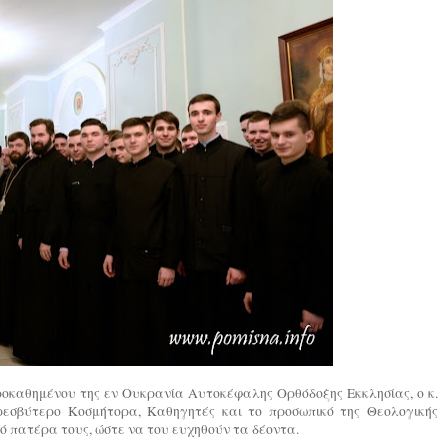
Προκαθημένου της εν Ουκρανία Αυτοκέφαλης Ορθόδοξης Εκκλησίας, ο κ.
ρεσβύτερο Κοσμήτορα, Καθηγητές και το προσωπικό της Θεολογικής
κό πατέρα τους, ώστε να του ευχηθούν τα δέοντα.