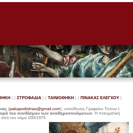
ΘΗΚΗ
} {
ΣΤΡΟΦΑΔΙΑ
} {
ΤΑΙΝΙΟΘΗΚΗ
} {
ΠΙΝΑΚΑΣ ΕΛΕ
ΓΧΟΥ
}
ριας
(
pakapodistrias@gmail.com
), υπεύθυνος Γραφείου Τύπου Ι.
φορά του συνδέσμου των αναδημοσιευόμενων
. Η
πνευματική
η από τον νόμο 100/1975.