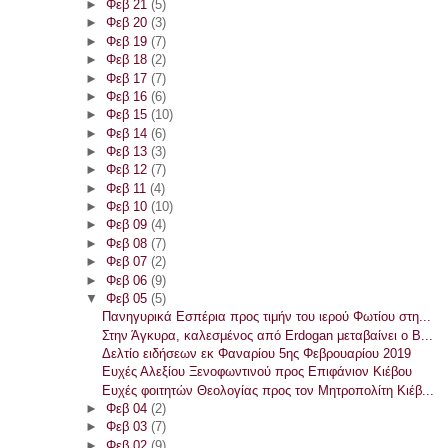
►
Φεβ 21
(5)
►
Φεβ 20
(3)
►
Φεβ 19
(7)
►
Φεβ 18
(2)
►
Φεβ 17
(7)
►
Φεβ 16
(6)
►
Φεβ 15
(10)
►
Φεβ 14
(6)
►
Φεβ 13
(3)
►
Φεβ 12
(7)
►
Φεβ 11
(4)
►
Φεβ 10
(10)
►
Φεβ 09
(4)
►
Φεβ 08
(7)
►
Φεβ 07
(2)
►
Φεβ 06
(9)
▼
Φεβ 05
(5)
Πανηγυρικά Εσπέρια προς τιμήν του ιερού Φωτίου στη...
Στην Άγκυρα, καλεσμένος από Erdogan μεταβαίνει ο Β...
Δελτίο ειδήσεων εκ Φαναρίου 5ης Φεβρουαρίου 2019
Ευχές Αλεξίου Ξενοφωντινού προς Επιφάνιον Κιέβου
Ευχές φοιτητών Θεολογίας προς τον Μητροπολίτη Κιέβ...
►
Φεβ 04
(2)
►
Φεβ 03
(7)
►
Φεβ 02
(9)