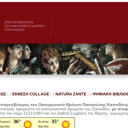
ΘΩΣ
} {
ΕΚΘΕΣΗ COLLAGE
}
{
NATURA ZANTE
} {
ΨΗΦΙΑΚΗ ΒΙΒΛΙΟ
οπρεσβύτερος του Οικουμενικού Θρόνου Παναγιώτης Καποδίστ
 στοιχεία, αφορώντα σε εκκλησιαστικά δρώμενα της Ζακύνθου,
με ανα
από τον νόμο 2121/1993 και την Διεθνή Σύμβαση της Βέρνης, κυρωμέν