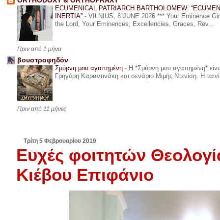
ORTHODOXY & ORTHOPRAXY
ECUMENICAL PATRIARCH BARTHOLOMEW: “ECUMEN
INERTIA”
-
VILNIUS, 8 JUNE 2026 *** Your Eminence Ginta
the Lord, Your Eminences, Excellencies, Graces, Rev...
Πριν από 1 μήνα
βουστροφηδόν
Σμύρνη μου αγαπημένη
-
Η *Σμύρνη μου αγαπημένη* είναι
Γρηγόρη Καραντινάκη και σενάριο Μιμής Ντενίση. Η ταινία
Πριν από 11 μήνες
Τρίτη 5 Φεβρουαρίου 2019
Ευχές φοιτητών Θεολογί
Κιέβου Επιφάνιο