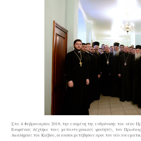
Στις 4 Φεβρουαρίου 2019, την επομένη της ενθρόνισης του νέου 
Επιφάνιος δέχτηκε τους μεταπτυχιακούς φοιτητές, τον Πρωτοπ
Ακαδημίας του Κιέβου, οι οποίοι μετέβησαν προς τον νέο πνευματι