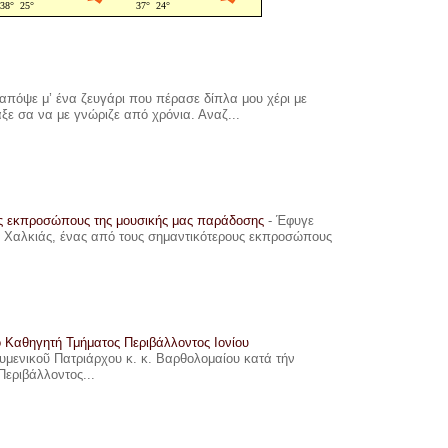
πόψε μ’ ένα ζευγάρι που πέρασε δίπλα μου χέρι με
αξε σα να με γνώριζε από χρόνια. Αναζ...
υς εκπροσώπους της μουσικής μας παράδοσης
-
Έφυγε
ης Χαλκιάς, ένας από τους σημαντικότερους εκπροσώπους
ο Καθηγητή Τμήματος Περιβάλλοντος Ιονίου
ουμενικοῦ Πατριάρχου κ. κ. Βαρθολομαίου κατά τήν
Περιβάλλοντος...