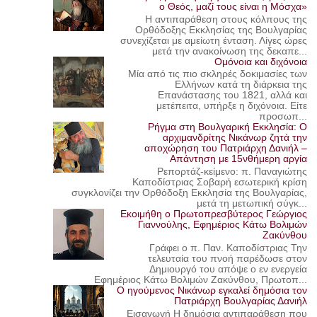
ο Θεός, μαζί τους είναι η Μόσχα»
Η αντιπαράθεση στους κόλπους της
Ορθόδοξης Εκκλησίας της Βουλγαρίας
συνεχίζεται με αμείωτη ένταση. Λίγες ώρες
μετά την ανακοίνωση της δεκαπε...
Ομόνοια και διχόνοια
Μία από τις πιο σκληρές δοκιμασίες των
Ελλήνων κατά τη διάρκεια της
Επανάστασης του 1821, αλλά και
μετέπειτα, υπήρξε η διχόνοια. Είτε
προσωπ...
Ρήγμα στη Βουλγαρική Εκκλησία: Ο
αρχιμανδρίτης Νικάνωρ ζητά την
αποχώρηση του Πατριάρχη Δανιήλ –
Απάντηση με 15νθήμερη αργία
Ρεπορτάζ-κείμενο: π. Παναγιώτης
Καποδίστριας Σοβαρή εσωτερική κρίση
συγκλονίζει την Ορθόδοξη Εκκλησία της Βουλγαρίας,
μετά τη μετωπική σύγκ...
Εκοιμήθη ο Πρωτοπρεσβύτερος Γεώργιος
Γιαννούλης, Εφημέριος Κάτω Βολιμών
Ζακύνθου
Γράφει ο π. Παν. Καποδίστριας Την
τελευταία του πνοή παρέδωσε στον
Δημιουργό του απόψε ο εν ενεργεία
Εφημέριος Κάτω Βολιμών Ζακύνθου, Πρωτοπ...
Ο ηγούμενος Νικάνωρ εγκαλεί δημόσια τον
Πατριάρχη Βουλγαρίας Δανιήλ
Εισαγωγή Η δημόσια αντιπαράθεση που