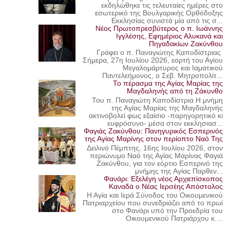
εκδηλώθηκε τις τελευταίες ημέρες στο
εσωτερικό της Βουλγαρικής Ορθόδοξης
Εκκλησίας συνιστά μία από τις σ...
Νέος Πρωτοπρεσβύτερος ο π. Ιωάννης
Ιγγλέσης, Εφημέριος Αλυκανά και
Πηγαδακίων Ζακύνθου
Γράφει ο π. Παναγιώτης Καποδίστριας
Σήμερα, 27η Ιουλίου 2026, εορτή του Αγίου
Μεγαλομάρτυρος και Ιαματικού
Παντελεήμονος, ο Σεβ. Μητροπολίτ...
Το πέρασμα της Αγίας Μαρίας της
Μαγδαληνής από τη Ζάκυνθο
Του π. Παναγιώτη Καποδίστρια Η μνήμη
της Αγίας Μαρίας της Μαγδαληνής
ακτινοβολεί φως εξαίσιο -παρηγορητικό κι
ευφρόσυνο- μέσα στον εκκλησιασ...
Φαγιάς Ζακύνθου: Πανηγυρικός Εσπερινός
της Αγίας Μαρίνης στον περίοπτο Ναό Της
Δειλινό Πέμπτης, 16ης Ιουλίου 2026, στον
περιώνυμο Ναό της Αγίας Μαρίνας Φαγιά
Ζακύνθου, για τον εόρτιο Εσπερινό της
μνήμης της Αγίας Παρθεν...
Φανάρι: Εξελέγη νέος Αρχιεπίσκοπος
Καναδά ο Νέας Ιερσέης Απόστολος
Η Αγία και Ιερά Σύνοδος του Οικουμενικού
Πατριαρχείου που συνεδριάζει από το πρωί
στο Φανάρι υπό την Προεδρία του
Οικουμενικού Πατριάρχου κ....