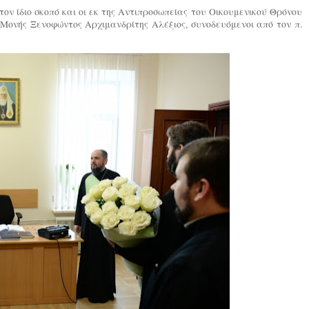
ον ίδιο σκοπό και οι εκ της Αντιπροσωπείας του Οικουμενικού Θρόνου
Μονής Ξενοφώντος Αρχιμανδρίτης Αλέξιος, συνοδευόμενοι από τον π.