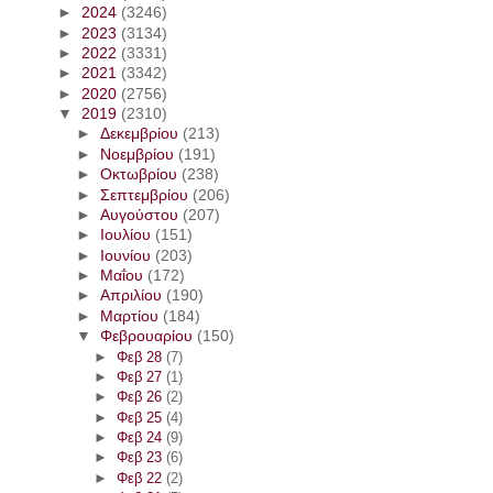
►
2024
(3246)
►
2023
(3134)
►
2022
(3331)
►
2021
(3342)
►
2020
(2756)
▼
2019
(2310)
►
Δεκεμβρίου
(213)
►
Νοεμβρίου
(191)
►
Οκτωβρίου
(238)
►
Σεπτεμβρίου
(206)
►
Αυγούστου
(207)
►
Ιουλίου
(151)
►
Ιουνίου
(203)
►
Μαΐου
(172)
►
Απριλίου
(190)
►
Μαρτίου
(184)
▼
Φεβρουαρίου
(150)
►
Φεβ 28
(7)
►
Φεβ 27
(1)
►
Φεβ 26
(2)
►
Φεβ 25
(4)
►
Φεβ 24
(9)
►
Φεβ 23
(6)
►
Φεβ 22
(2)