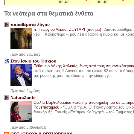
Τα νεότερα στα θεματικά ένθετα
παραθέματα λόγου
π. Γεωργίου Λέκκα: ΖΕΥΓΑΡΙ (ποίημα)
-
Διασταυρώθηκα α
χέρι. «Καλησπέρα», μου λέει άξαφνα η κυρία και με κοίτ
Πριν από 3 ημέρες
Στον ίσκιο του Ήσκιου
Πέθανε ο Λάκης Χαλκιάς, ένας από τους σημαντικότερο
από τη ζωή στις 2 Αυγούστου, σε ηλικία 82 ετών, ο Λάκ
της μουσικής μας παράδοσης. Την είδηση γ...
Πριν από 3 ημέρες
NaturaZante
Ομιλία Βαρθολομαίου κατά την ανακήρυξή του σε Επίτιμ
Πανεπιστημίου
-
*Ὁμιλία τῆς Α. Θ. Παναγιότητος τοῦ Οἰκ
ἀνακήρυξίν Του εἰς «Ἐπίτιμον Καθηγητήν» τοῦ Τμήματος 
Πριν από 5 εβδομάδες