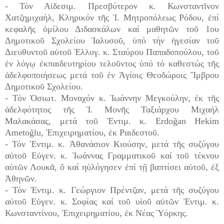
- Τόν Αἰδεσιμ. Πρεσβύτερον κ. Κωνσταντῖνον
Χατζημιχαήλ, Κληρικόν τῆς Ἱ. Μητροπόλεως Ρόδου, ἐπί
κεφαλῆς ὁμίλου Διδασκάλων καί μαθητῶν τοῦ 1ου
Δημοτικοῦ Σχολείου Ἰαλυσοῦ, ὑπό τήν ἡγεσίαν τοῦ
Διευθυντοῦ αὐτοῦ Ἐλλογ. κ. Σταύρου Παπαδοπούλου, τοῦ
ἐν λόγῳ ἐκπαιδευτηρίου τελοῦντος ὑπό τό καθεστώς τῆς
ἀδελφοποιήσεως μετά τοῦ ἐν Ἁγίοις Θεοδώροις Ἴμβρου
Δημοτικοῦ Σχολείου.
- Τόν Ὁσιωτ. Μοναχόν κ. Ἰωάννην Μεγκούλην, ἐκ τῆς
ἀδελφότητος τῆς Ἱ. Μονῆς Ταξιάρχου Μιχαήλ
Μαλακάσας, μετά τοῦ Ἐντιμ. κ. Erdoğan Hekim
Ametoğlu, Ἐπιχειρηματίου, ἐκ Ραιδεστοῦ.
- Τόν Ἐντιμ. κ. Ἀθανάσιον Κιούσην, μετά τῆς συζύγου
αὐτοῦ Εὐγεν. κ. Ἰωάννας Γραμματικοῦ καί τοῦ τέκνου
αὐτῶν Λουκᾶ, ὅ καί ηὐλόγησεν ἐπί τῇ βαπτίσει αὐτοῦ, ἐξ
Ἀθηνῶν.
- Τόν Ἐντιμ. κ. Γεώργιον Πρέντζαν, μετά τῆς συζύγου
αὐτοῦ Εὐγεν. κ. Σοφίας καί τοῦ υἱοῦ αὐτῶν Ἐντιμ. κ.
Κωνσταντίνου, Ἐπιχειρηματίου, ἐκ Νέας Ὑόρκης.