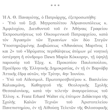
* * *
Ἡ Α. Θ. Παναγιότης, ὁ Πατριάρχης, ἐξεπροσωπήθη:
- Ὑπό τοῦ Σεβ. Μητροπολίτου Ἀδριανουπόλεως κ.
Ἀμφιλοχίου, Διευθυντοῦ τοῦ ἐν Ἀθήναις Γραφείου
Ἐκπροσωπήσεως τοῦ Οἰκουμενικοῦ Πατριαρχείου, κατά
τόν Ἁγιασμόν τῶν Ἐγκαινίων τῶν δύο Στεγῶν
Ὑποστηριζομένης Διαβιώσεως «Ἀθανάσιος Μαρτῖνος 1
και 2» τοῦ «Ἱδρύματος περιθάλψεως ἀτόμων μέ νοητική
ὑστέρηση ἤ σύνδρομο Dawn Μαρία Κόκκορη», τῇ ὑψηλῇ
παρουσίᾳ τοῦ Ἐξοχ. κ. Προκοπίου Παυλοπούλου,
Προέδρου τῆς Ἑλληνικῆς Δημοκρατίας, ἐν τῇ ἐν Βαρνάβᾳ
Ἀττικῆς ἕδρᾳ αὐτῶν, τήν Τρίτην, 4ην Ἰουνίου.
- Ὑπό τοῦ Αἰδεσιμολ. Πρωτοπρεσβυτέρου κ. Βασιλείου
Καλιακμάνη, Καθηγητοῦ τῆς Θεολογικῆς Σχολῆς
Θεσσαλονίκης, κατά τήν τελετήν ἀναγορεύσεως τοῦ
Ἐλλογ. κ. Franz Erhard Walter εἰς ἐπίτιμον Διδάκτορα τῆς
Σχολῆς Καλῶν Τεχνῶν τοῦ Ἀριστοτελείου
Πανεπιστημίου, ἐν τῇ Αἰθούσῃ Τελετῶν τῆς Φιλοσοφικῆς