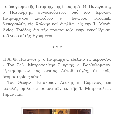
Τό ἀπόγευμα τῆς Τετάρτης, 5ης ἰδίου, ἡ Α. Θ. Παναγιότης,
ὁ Πατριάρχης, συνοδευόμενος ὑπό τοῦ Ἱερολογ.
Πατριαρχικοῦ Διακόνου κ. Ἰακώβου Krochak,
διεπεραιώθη εἰς Χάλκην καί ἀνῆλθεν εἰς τήν Ἱ. Μονήν
Ἁγίας Τριάδος διά τήν προετοιμαζομένην ἐγκαθίδρυσιν
τοῦ νέου αὐτῆς Ἡγουμένου.
* * *
Ἡ Α. Θ. Παναγιότης, ὁ Πατριάρχης, ἐδέξατο εἰς ἀκρόασιν:
- Τόν Σεβ. Μητροπολίτην Σμύρνης κ. Βαρθολομαῖον,
ἐξαιτησάμενον τάς σεπτάς Αὐτοῦ εὐχάς, ἐπί τοῖς
ὀνομαστηρίοις αὐτοῦ.
- Τόν Θεοφιλ. Ἐπίσκοπον Λεύκης κ. Εὐμένιον, ἐπί
κεφαλῆς ὁμίλου προσκυνητῶν ἐκ τῆς Ἱ. Μητροπόλεως
Γερμανίας.