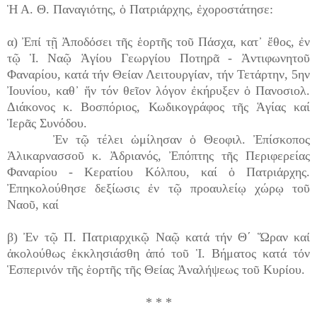
Ἡ Α. Θ. Παναγιότης, ὁ Πατριάρχης, ἐχοροστάτησε:
α) Ἐπί τῇ Ἀποδόσει τῆς ἑορτῆς τοῦ Πάσχα, κατ᾿ ἔθος, ἐν
τῷ Ἱ. Ναῷ Ἁγίου Γεωργίου Ποτηρᾶ - Ἀντιφωνητοῦ
Φαναρίου, κατά τήν Θείαν Λειτουργίαν, τήν Τετάρτην, 5ην
Ἰουνίου, καθ᾿ ἥν τόν θεῖον λόγον ἐκήρυξεν ὁ Πανοσιολ.
Διάκονος κ. Βοσπόριος, Κωδικογράφος τῆς Ἁγίας καί
Ἱερᾶς Συνόδου.
Ἐν τῷ τέλει ὡμίλησαν ὁ Θεοφιλ. Ἐπίσκοπος
Ἁλικαρνασσοῦ κ. Ἀδριανός, Ἐπόπτης τῆς Περιφερείας
Φαναρίου - Κερατίου Κόλπου, καί ὁ Πατριάρχης.
Ἐπηκολούθησε δεξίωσις ἐν τῷ προαυλείῳ χώρῳ τοῦ
Ναοῦ, καί
β) Ἐν τῷ Π. Πατριαρχικῷ Ναῷ κατά τήν Θ´ Ὥραν καί
ἀκολούθως ἐκκλησιάσθη ἀπό τοῦ Ἱ. Βήματος κατά τόν
Ἑσπερινόν τῆς ἑορτῆς τῆς Θείας Ἀναλήψεως τοῦ Κυρίου.
* * *