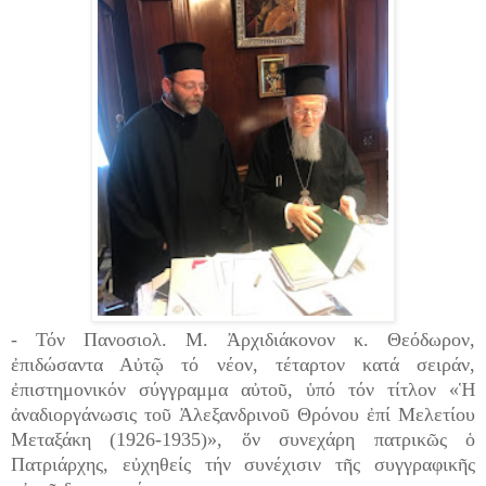
- Τόν Πανοσιολ. Μ. Ἀρχιδιάκονον κ. Θεόδωρον,
ἐπιδώσαντα Αὐτῷ τό νέον, τέταρτον κατά σειράν,
ἐπιστημονικόν σύγγραμμα αὐτοῦ, ὑπό τόν τίτλον «Ἡ
ἀναδιοργάνωσις τοῦ Ἀλεξανδρινοῦ Θρόνου ἐπί Μελετίου
Μεταξάκη (1926-1935)», ὅν συνεχάρη πατρικῶς ὁ
Πατριάρχης, εὐχηθείς τήν συνέχισιν τῆς συγγραφικῆς