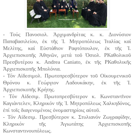
- Τούς Πανοσιολ. Ἀρχιμανδρίτας κ. κ. Διονύσιον
Παπαβασιλείου, ἐκ τῆς Ἱ. Μητροπόλεως Ἰταλίας καί
Μελίτης, καί Εὐστάθιον Ραφτόπουλον, ἐκ τῆς Ἱ.
Ἀρχιεπισκοπῆς Ἀθηνῶν, μετά τοῦ Ὁσιολ. ΡΚαθολικοῦ
Πρεσβυτέρου κ. Andrea Caniato, ἐκ τῆς ΡΚαθολικῆς
Ἀρχιεπισκοπῆς Μπολόνια.
- Τόν Αἰδεσιμολ. Πρωτοπρεσβύτερον τοῦ Οἰκουμενικοῦ
Θρόνου κ. Γεώργιον Λαδουκάκην, ἐκ τῆς Ἱ.
Ἀρχιεπισκοπῆς Κρήτης.
- Τόν Αἰδεσιμ. Πρωτοπρεσβύτερον κ. Κωνσταντῖνον
Καγιάντελεν, Κληρικόν τῆς Ἱ. Μητροπόλεως Χαλκηδόνος,
ἐπί τοῖς διαγενομένοις ὀνομαστηρίοις αὐτοῦ.
- Τόν Αἰδεσιμ. Πρεσβύτερον κ. Στυλιανόν Ζωγραφίδην,
Κληρικόν τῆς Ἁγιωτάτης Ἀρχιεπισκοπῆς
Κωνσταντινουπόλεως.