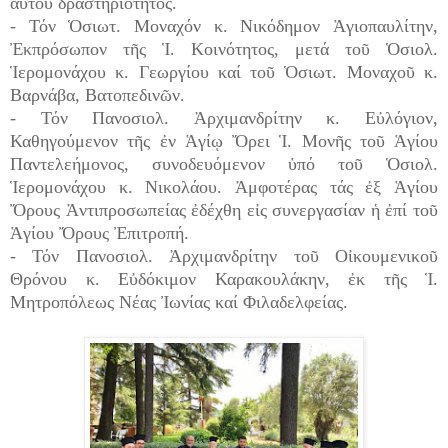
αὐτοῦ δραστηριότητος.
- Τόν Ὁσιωτ. Μοναχόν κ. Νικόδημον Ἁγιοπαυλίτην,
Ἐκπρόσωπον τῆς Ἱ. Κοινότητος, μετά τοῦ Ὁσιολ.
Ἱερομονάχου κ. Γεωργίου καί τοῦ Ὁσιωτ. Μοναχοῦ κ.
Βαρνάβα, Βατοπεδινῶν.
- Τόν Πανοσιολ. Ἀρχιμανδρίτην κ. Εὐλόγιον,
Καθηγούμενον τῆς ἐν Ἁγίῳ Ὄρει Ἱ. Μονῆς τοῦ Ἁγίου
Παντελεήμονος, συνοδευόμενον ὑπό τοῦ Ὁσιολ.
Ἱερομονάχου κ. Νικολάου. Ἀμφοτέρας τάς ἐξ Ἁγίου
Ὄρους Ἀντιπροσωπείας ἐδέχθη εἰς συνεργασίαν ἡ ἐπί τοῦ
Ἁγίου Ὄρους Ἐπιτροπή.
- Τόν Πανοσιολ. Ἀρχιμανδρίτην τοῦ Οἰκουμενικοῦ
Θρόνου κ. Εὐδόκιμον Καρακουλάκην, ἐκ τῆς Ἱ.
Μητροπόλεως Νέας Ἰωνίας καί Φιλαδελφείας.