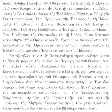
Andrii Sybiha, Πρέσβυς τῆς Οὐκρανίας ἐν Ἀγκύρᾳ, ὁ Ἐξοχ. κ.
Γεώργιος Κουμουτσᾶκος, Βουλευτής, ἐκ προσώπου τῆς Ἀξιω-
ματικῆς Ἀντιπολιτεύσεως τῆς Ἑλλάδος, ἡ Εὐγεν. κ. Γεωργία
Σουλτανοπούλου, Γεν. Πρόξενος τῆς Ἑλλάδος ἐν τῇ Πόλει,
μετά τῆς Εὐγεν. κ. Δανάης Βασιλάκη καί τοῦ Ἐντιμ. κ.
Γεωργίου Γαϊτάνη, Προξένων, ὁ Ἐντιμ. κ. Oleksandr Gaman,
Γεν. Πρόξενος τῆς Οὐκρανίας ἐν τῇ Πόλει, Ἐκπαιδευτικοί
καί μαθηταί τῶν Ὁμογενειακῶν Σχολείων, παράγοντες τῶν
Κοινοτήτων τῆς Ὁμογενείας καί πλῆθος προσκυνητῶν ἐξ
Ἑλλάδος, Γερμανίας, Ἑλβετίας καί ἐκ τῆς Πόλεως.
Ἐν τῷ τέλει, τήν Α. Θ. Παναγιότητα προσεφώνησε κατά
τό ἔθος ἐκ μέρους τῆς σεβασμίας Ἱεραρχίας τοῦ Θρόνου ὁ α´
τῇ τάξει αὐτῆς Μητροπολίτης Γέρων Νικαίας κ.
Κωνσταντῖνος καί ἀντεφώνησεν ὁ Πατριάρχης, ἀναφερθείς
εἰς τάς πρωτοβουλίας τοῦ Οἰκουμενικοῦ Θρόνου κατά τό
διαρρεῦσαν ἀπό τῶν περυσινῶν ὀνομαστηρίων Του ἕως
σήμερον διάστημα, κυριωτέρα τῶν ὁποίων ἦτο ἡ χορήγησις
τοῦ ἀυτοκεφάλου καθεστῶτος εἰς τήν Ἐκκλησίαν τῆς
Οὐκρανίας, προϊόν τῆς ἀγαπητικῆς καί ποιμαντικῆς
μερίμνης τῆς Μητρός Ἐκκλησίας πρός τόν χειμαζόμενον,
λόγῳ ποικίλων διασπάσεων, εὐσεβῆ οὐκρανικόν λαόν.