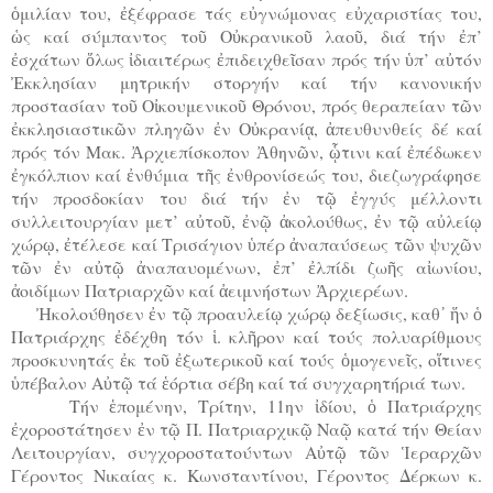
ὁμιλίαν του, ἐξέφρασε τάς εὐγνώμονας εὐχαριστίας του,
ὡς καί σύμπαντος τοῦ Οὐκρανικοῦ λαοῦ, διά τήν ἐπ’
ἐσχάτων ὅλως ἰδιαιτέρως ἐπιδειχθεῖσαν πρός τήν ὑπ’ αὐτόν
Ἐκκλησίαν μητρικήν στοργήν καί τήν κανονικήν
προστασίαν τοῦ Οἰκουμενικοῦ Θρόνου, πρός θεραπείαν τῶν
ἐκκλησιαστικῶν πληγῶν ἐν Οὐκρανίᾳ, ἀπευθυνθείς δέ καί
πρός τόν Μακ. Ἀρχιεπίσκοπον Ἀθηνῶν, ᾧτινι καί ἐπέδωκεν
ἐγκόλπιον καί ἐνθύμια τῆς ἐνθρονίσεώς του, διεζωγράφησε
τήν προσδοκίαν του διά τήν ἐν τῷ ἐγγύς μέλλοντι
συλλειτουργίαν μετ’ αὐτοῦ, ἐνῷ ἀκολούθως, ἐν τῷ αὐλείῳ
χώρῳ, ἐτέλεσε καί Τρισάγιον ὑπέρ ἀναπαύσεως τῶν ψυχῶν
τῶν ἐν αὐτῷ ἀναπαυομένων, ἐπ’ ἐλπίδι ζωῆς αἰωνίου,
ἀοιδίμων Πατριαρχῶν καί ἀειμνήστων Ἀρχιερέων.
Ἠκολούθησεν ἐν τῷ προαυλείῳ χώρῳ δεξίωσις, καθ᾿ ἥν ὁ
Πατριάρχης ἐδέχθη τόν ἱ. κλῆρον καί τούς πολυαρίθμους
προσκυνητάς ἐκ τοῦ ἐξωτερικοῦ καί τούς ὁμογενεῖς, οἵτινες
ὑπέβαλον Αὐτῷ τά ἑόρτια σέβη καί τά συγχαρητήριά των.
Τήν ἑπομένην, Τρίτην, 11ην ἰδίου, ὁ Πατριάρχης
ἐχοροστάτησεν ἐν τῷ Π. Πατριαρχικῷ Ναῷ κατά τήν Θείαν
Λειτουργίαν, συγχοροστατούντων Αὐτῷ τῶν Ἱεραρχῶν
Γέροντος Νικαίας κ. Κωνσταντίνου, Γέροντος Δέρκων κ.