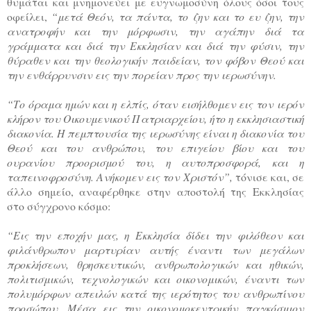
θυμάται και μνημονεύει με ευγνωμοσύνη όλους όσοι τους
οφείλει,
“μετά Θεόν, τα πάντα, το ζην και το ευ ζην, την
ανατροφήν και την μόρφωσιν, την αγάπην διά τα
γράμματα και διά την Εκκλησίαν και διά την φύσιν, την
θύραθεν και την θεολογικήν παιδείαν, τον φόβον Θεού και
την ενθάρρυνσιν εις την πορείαν προς την ιερωσύνην.
“Το όραμα ημών και η ελπίς, όταν εισήλθομεν εις τον ιερόν
κλήρον του Οικουμενικού Πατριαρχείου, ήτο η εκκλησιαστική
διακονία. Η πεμπτουσία της ιερωσύνης είναι η διακονία του
Θεού και του ανθρώπου, του επιγείου βίου και του
ουρανίου προορισμού του, η αυτοπροσφορά, και η
ταπεινοφροσύνη. Ανήκομεν εις τον Χριστόν”,
τόνισε και, σε
άλλο σημείο, αναφέρθηκε στην αποστολή της Εκκλησίας
στο σύγχρονο κόσμο:
“Εις την εποχήν μας, η Εκκλησία δίδει την φιλόθεον και
φιλάνθρωπον μαρτυρίαν αυτής έναντι των μεγάλων
προκλήσεων, θρησκευτικών, ανθρωπολογικών και ηθικών,
πολιτισμικών, τεχνολογικών και οικονομικών, έναντι των
πολυμόρφων απειλών κατά της ιερότητος του ανθρωπίνου
προσώπου. Μέσα εις την οικονομοκεντρικήν παγκόσμιον