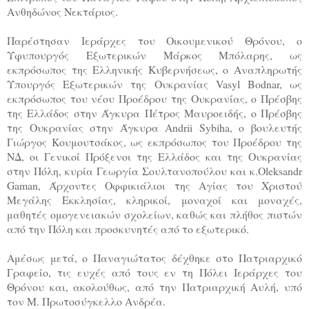
Ανθηδώνος Νεκτάριος.
Παρέστησαν Ιεράρχες του Οικουμενικού Θρόνου, ο
Υφυπουργός Εξωτερικών Μάρκος Μπόλαρης, ως
εκπρόσωπος της Ελληνικής Κυβερνήσεως, ο Αναπληρωτής
Υπουργός Εξωτερικών της Ουκρανίας Vasyl Bodnar, ως
εκπρόσωπος του νέου Προέδρου της Ουκρανίας, ο Πρέσβης
της Ελλάδος στην Άγκυρα Πέτρος Μαυροειδής, o Πρέσβης
της Ουκρανίας στην Άγκυρα Andrii Sybiha, ο βουλευτής
Γιώργος Κουμουτσάκος, ως εκπρόσωπος του Προέδρου της
ΝΔ, οι Γενικοί Πρόξενοι της Ελλάδος και της Ουκρανίας
στην Πόλη, κυρία Γεωργία Σουλτανοπούλου και κ.Oleksandr
Gaman, Άρχοντες Οφφικιάλιοι της Αγίας του Χριστού
Μεγάλης Εκκλησίας, κληρικοί, μοναχοί και μοναχές,
μαθητές ομογενειακών σχολείων, καθώς και πλήθος πιστών
από την Πόλη και προσκυνητές από το εξωτερικό.
Αμέσως μετά, ο Παναγιώτατος δέχθηκε στο Πατριαρχικό
Γραφείο, τις ευχές από τους εν τη Πόλει Ιεράρχες του
Θρόνου και, ακολούθως, από την Πατριαρχική Αυλή, υπό
τον Μ. Πρωτοσύγκελλο Ανδρέα.