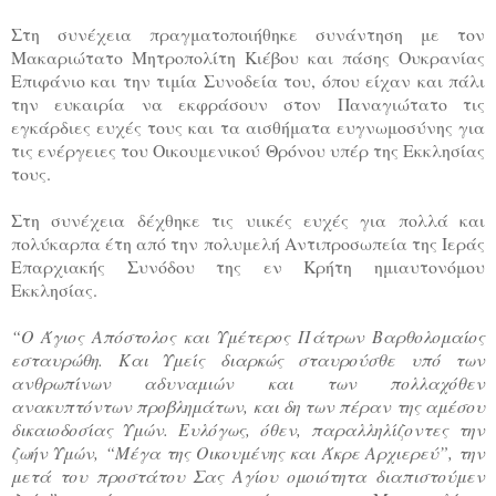
Στη συνέχεια πραγματοποιήθηκε συνάντηση με τον
Μακαριώτατο Μητροπολίτη Κιέβου και πάσης Ουκρανίας
Επιφάνιο και την τιμία Συνοδεία του, όπου είχαν και πάλι
την ευκαιρία να εκφράσουν στον Παναγιώτατο τις
εγκάρδιες ευχές τους και τα αισθήματα ευγνωμοσύνης για
τις ενέργειες του Οικουμενικού Θρόνου υπέρ της Εκκλησίας
τους.
Στη συνέχεια δέχθηκε τις υιικές ευχές για πολλά και
πολύκαρπα έτη από την πολυμελή Αντιπροσωπεία της Ιεράς
Επαρχιακής Συνόδου της εν Κρήτη ημιαυτονόμου
Εκκλησίας.
“Ο Άγιος Απόστολος και Υμέτερος Πάτρων Βαρθολομαίος
εσταυρώθη. Και Υμείς διαρκώς σταυρούσθε υπό των
ανθρωπίνων αδυναμιών και των πολλαχόθεν
ανακυπτόντων προβλημάτων, και δη των πέραν της αμέσου
δικαιοδοσίας Υμών. Ευλόγως, όθεν, παραλληλίζοντες την
ζωήν Υμών, “Μέγα της Οικουμένης και Άκρε Αρχιερεύ”, την
μετά του προστάτου Σας Αγίου ομοιότητα διαπιστούμεν