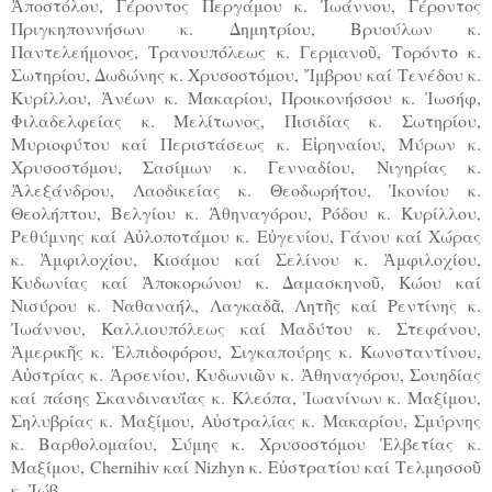
Ἀποστόλου, Γέροντος Περγάμου κ. Ἰωάννου, Γέροντος
Πριγκηποννήσων κ. Δημητρίου, Βρυούλων κ.
Παντελεήμονος, Τρανουπόλεως κ. Γερμανοῦ, Τορόντο κ.
Σωτηρίου, Δωδώνης κ. Χρυσοστόμου, Ἴμβρου καί Τενέδου κ.
Κυρίλλου, Ἀνέων κ. Μακαρίου, Προικονήσσου κ. Ἰωσήφ,
Φιλαδελφείας κ. Μελίτωνος, Πισιδίας κ. Σωτηρίου,
Μυριοφύτου καί Περιστάσεως κ. Εἰρηναίου, Μύρων κ.
Χρυσοστόμου, Σασίμων κ. Γενναδίου, Νιγηρίας κ.
Ἀλεξάνδρου, Λαοδικείας κ. Θεοδωρήτου, Ἰκονίου κ.
Θεολήπτου, Βελγίου κ. Ἀθηναγόρου, Ρόδου κ. Κυρίλλου,
Ρεθύμνης καί Αὐλοποτάμου κ. Εὐγενίου, Γάνου καί Χώρας
κ. Ἀμφιλοχίου, Κισάμου καί Σελίνου κ. Ἀμφιλοχίου,
Κυδωνίας καί Ἀποκορώνου κ. Δαμασκηνοῦ, Κώου καί
Νισύρου κ. Ναθαναήλ, Λαγκαδᾶ, Λητῆς καί Ρεντίνης κ.
Ἰωάννου, Καλλιουπόλεως καί Μαδύτου κ. Στεφάνου,
Ἀμερικῆς κ. Ἐλπιδοφόρου, Σιγκαπούρης κ. Κωνσταντίνου,
Αὐστρίας κ. Ἀρσενίου, Κυδωνιῶν κ. Ἀθηναγόρου, Σουηδίας
καί πάσης Σκανδιναυΐας κ. Κλεόπα, Ἰωανίνων κ. Μαξίμου,
Σηλυβρίας κ. Μαξίμου, Αὐστραλίας κ. Μακαρίου, Σμύρνης
κ. Βαρθολομαίου, Σύμης κ. Χρυσοστόμου Ἑλβετίας κ.
Μαξίμου, Chernihiv καί Nizhyn κ. Εὐστρατίου καί Τελμησσοῦ
κ. Ἰώβ.