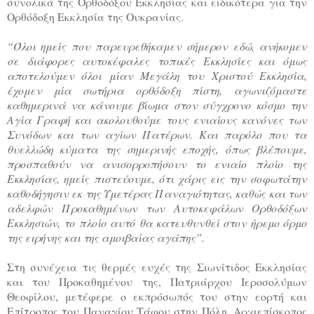
συνολικά της Ορθοδόξου Εκκλησίας και ειδικότερα για την
Ορθόδοξη Εκκλησία της Ουκρανίας.
“Όλοι ημείς που παρευρεθήκαμεν σήμερον εδώ, ανήκομεν
σε διάφορες αυτοκέφαλες τοπικές Εκκλησίες και όμως
αποτελούμεν όλοι μίαν Μεγάλη του Χριστού Εκκλησία,
έχομεν μία σωτήρια ορθόδοξη πίστη, αγωνιζόμαστε
καθημερινά να κάνουμε βίωμα στον σύγχρονο κόσμο την
Αγία Γραφή και ακολουθούμε τους ενιαίους κανόνες των
Συνόδων και των αγίων Πατέρων. Και παρόλο που τα
θυελλώδη κύματα της σημερινής εποχής, όπως βλέπουμε,
προσπαθούν να ανισορροπήσουν το ενιαίο πλοίο της
Εκκλησίας, ημείς πιστεύουμε, ότι χάρις εις την σοφωτάτην
καθοδήγησιν εκ της Υμετέρας Παναγιότητας, καθώς και των
αδελφών Προκαθημένων των Αυτοκεφάλων Ορθοδόξων
Εκκλησιών, το πλοίο αυτό θα κατευθυνθεί στον ήρεμο όρμο
της ειρήνης και της αμοιβαίας αγάπης”.
Στη συνέχεια τις θερμές ευχές της Σιωνίτιδος Εκκλησίας
και του Προκαθημένου της, Πατριάρχου Ιεροσολύμων
Θεοφίλου, μετέφερε ο εκπρόσωπός του στην εορτή και
Επίτροπος του Παναγίου Τάφου στην Πόλη, Αρχιεπίσκοπος