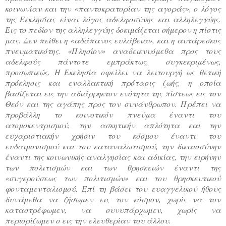
κοινωνίαν και την «παντοκρατορίαν της αγοράς», ο λόγος
της Εκκλησίας είναι λόγος αδελφοσύνης και αλληλεγγύης.
Εις το πεδίον της αλληλεγγύης δοκιμάζεται σήμερον η πίστις
μας. Δεν πείθει η «αδάπανος ευλάβεια», και η αυτάρεσκος
πνευματικότης. «Πλησίον» αναδεικνυόμεθα προς τους
αδελφούς πάντοτε εμπράκτως, συγκεκριμένως,
προσωπικώς. Η Εκκλησία οφείλει να λειτουργή ως θετική
πρόκλησις και εναλλακτική πρότασις ζωής, η οποία
βασίζεται εις την αδιάρρηκτον ενότητα της πίστεως εις τον
Θεόν και της αγάπης προς τον συνάνθρωπον. Πρέπει να
προβάλλη το κοινοτικόν πνεύμα έναντι του
ατομοκεντρισμού, την ασκητικήν απλότητα και την
ευχαριστιακήν χρήσιν του κόσμου έναντι του
ευδαιμονισμού και του καταναλωτισμού, την δικαιοσύνην
έναντι της κοινωνικής αναλγησίας και αδικίας, την ειρήνην
των πολιτισμών και των θρησκειών έναντι της
«συγκρούσεως των πολιτισμών» και του θρησκευτικού
φονταμενταλισμού. Επί τη βάσει του ευαγγελικού ήθους
δυνάμεθα να ζήσωμεν εις τον κόσμον, χωρίς να τον
καταστρέφωμεν, να συνυπάρχωμεν, χωρίς να
περιορίζωμεν ο εις την ελευθερίαν του άλλου.