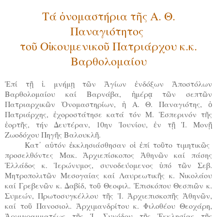
Τά ὀνομαστήρια τῆς Α. Θ.
Παναγιότητος
τοῦ Οἰκουμενικοῦ Πατριάρχου κ.κ.
Βαρθολομαίου
Ἐπί τῇ ἱ. μνήμῃ τῶν Ἁγίων ἐνδόξων Ἀποστόλων
Βαρθολομαίου καί Βαρνάβα, ἡμέρᾳ τῶν σεπτῶν
Πατριαρχικῶν Ὀνομαστηρίων, ἡ Α. Θ. Παναγιότης, ὁ
Πατριάρχης, ἐχοροστάτησε κατά τόν Μ. Ἑσπερινόν τῆς
ἑορτῆς, τήν Δευτέραν, 10ην Ἰουνίου, ἐν τῇ Ἱ. Μονῇ
Ζωοδόχου Πηγῆς Βαλουκλῆ.
Κατ᾿ αὐτόν ἐκκλησιάσθησαν οἱ ἐπί τοῦτο τιμητικῶς
προσελθόντες Μακ. Ἀρχιεπίσκοπος Ἀθηνῶν καί πάσης
Ἑλλάδος κ. Ἱερώνυμος, συνοδεύομενος ὑπό τῶν Σεβ.
Μητροπολιτῶν Μεσογαίας καί Λαυρεωτικῆς κ. Νικολάου
καί Γρεβενῶν κ. Δαβίδ, τοῦ Θεοφιλ. Ἐπισκόπου Θεσπιῶν κ.
Συμεών, Πρωτοσυγκέλλου τῆς Ἱ. Ἀρχιεπισκοπῆς Ἀθηνῶν,
καί τοῦ Πανοσιολ. Ἀρχιμανδρίτου κ. Φιλοθέου Θεοχάρη,
Ἀρχιγραμματέως τῆς Ἱ. Συνόδου τῆς Ἐκκλησίας τῆς