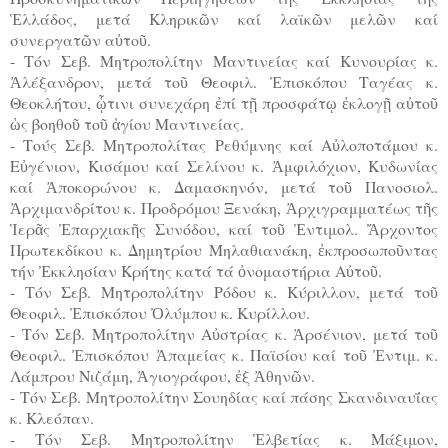
Ἑλλάδος, μετά Κληρικῶν καί λαϊκῶν μελῶν καί
συνεργατῶν αὐτοῦ.
- Τόν Σεβ. Μητροπολίτην Μαντινείας καί Κυνουρίας κ.
Ἀλέξανδρον, μετά τοῦ Θεοφιλ. Ἐπισκόπου Ταγέας κ.
Θεοκλήτου, ᾧτινι συνεχάρη ἐπί τῇ προσφάτῳ ἐκλογῇ αὐτοῦ
ὡς βοηθοῦ τοῦ ἁγίου Μαντινείας.
- Τούς Σεβ. Μητροπολίτας Ρεθύμνης καί Αὐλοποτάμου κ.
Εὐγένιον, Κισάμου καί Σελίνου κ. Ἀμφιλόχιον, Κυδωνίας
καί Ἀποκορώνου κ. Δαμασκηνόν, μετά τοῦ Πανοσιολ.
Ἀρχιμανδρίτου κ. Προδρόμου Ξενάκη, Ἀρχιγραμματέως τῆς
Ἱερᾶς Ἐπαρχιακῆς Συνόδου, καί τοῦ Ἐντιμολ. Ἄρχοντος
Πρωτεκδίκου κ. Δημητρίου Μηλαθιανάκη, ἐκπροσωποῦντας
τήν Ἐκκλησίαν Κρήτης κατά τά ὀνομαστήρια Αὐτοῦ.
- Τόν Σεβ. Μητροπολίτην Ρόδου κ. Κύριλλον, μετά τοῦ
Θεοφιλ. Ἐπισκόπου Ὀλύμπου κ. Κυρίλλου.
- Τόν Σεβ. Μητροπολίτην Αὐστρίας κ. Ἀρσένιον, μετά τοῦ
Θεοφιλ. Ἐπισκόπου Ἀπαμείας κ. Παϊσίου καί τοῦ Ἐντιμ. κ.
Λάμπρου Νιζάμη, Ἁγιογράφου, ἐξ Ἀθηνῶν.
- Τόν Σεβ. Μητροπολίτην Σουηδίας καί πάσης Σκανδιναυΐας
κ. Κλεόπαν.
- Τόν Σεβ. Μητροπολίτην Ἑλβετίας κ. Μάξιμον,