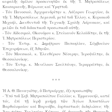
κεφαλῆς ὁμίλου προσκυνητῶν ἐκ τῆς Ἱ. Μητροπόλεως
Καισαριανῆς, Βύρωνος καί Ὑμηττοῦ.
- Τόν Πανοσιολ. Ἀρχιμανδρίτην κ. Λάζαρον Γεωργίου, ἐκ
τῆς Ἱ. Μητροπόλεως Λεμεσοῦ, μετά τοῦ Ἐλλογ. κ. Κυριακοῦ
Μιχαήλ, Διευθυντοῦ τῆς Τεχνικῆς Σχολῆς Λάρνακας, καί
μελῶν ἐκ τοῦ διδακτικοῦ προσωπικοῦ αὐτῆς.
- Τόν Αἰδεσιμολ. Οἰκονόμον κ. Στυλιανόν Κελαϊδίτην, ἐκ τῆς
Ἱ. Μητροπόλεως Περιστερίου.
- Τόν Ἐντιμ. κ. Δημήτριον Παπαηλίαν, Σύμβουλον
Ἐπιχειρήσεων, ἐξ Ἀθηνῶν.
- Τόν Μουσικολ. κ. Ἐλευθέριον Νέσερην, Ἱεροψάλτην, ἐκ
Θεσσαλονίκης.
- Τόν Ἐντιμ. κ. Μενέλαον Σουλτάνην, Ἱερορράπτην, ἐκ
Θεσσαλονίκης.
* * *
Ἡ Α. Θ. Παναγιότης, ὁ Πατριάρχης, ἐξεπροσωπήθη:
- Ὑπό τοῦ Σεβ. Μητροπολίτου Γαλλίας κ. Ἐμμανουήλ, κατά
τάς, ἐπί τῇ ἱερᾷ μνήμῃ τῶν Ἁγίων Ἀποστόλων
Βαρθολομαίου καί Βαρνάβα, ἑορταστικάς ἐκδηλώσεις τῆς
Ἁγιωτάτης Ἐκκλησίας Κύπρου, ἐξ ἀφορμῆς τῆς Θρονικῆς