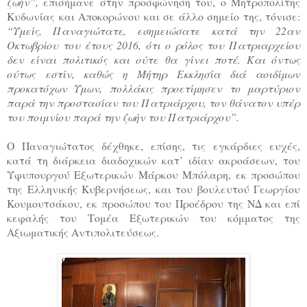
ζωήν”,
επισήμανε στην προσφώνηση του, ο Μητροπολίτης
Κυδωνίας και Αποκορώνου και σε άλλο σημείο της, τόνισε:
“Υμείς, Παναγιώτατε, εσημειώσατε κατά την 22αν
Οκτωβρίου του έτους 2016, ότι ο ρόλος του Πατριαρχείου
δεν είναι πολιτικός και ούτε θα γίνει ποτέ. Και όντως
ούτως εστίν, καθώς η Μήτηρ Εκκλησία διά αοιδίμων
προκατόχων Υμων, πολλάκις προετίμησεν το μαρτύριον
παρά την προστασίαν του Πατριάρχου, τον θάνατον υπέρ
του ποιμνίου παρά την ζωήν του Πατριάρχου”.
Ο Παναγιώτατος δέχθηκε, επίσης, τις εγκάρδιες ευχές,
κατά τη διάρκεια διαδοχικών κατ’ ιδίαν ακροάσεων, του
Υφυπουργού Εξωτερικών Μάρκου Μπόλαρη, εκ προσώπου
της Ελληνικής Κυβερνήσεως, και του βουλευτού Γεωργίου
Κουμουτσάκου, εκ προσώπου του Προέδρου της ΝΔ και επί
κεφαλής του Τομέα Εξωτερικών του κόμματος της
Αξιωματικής Αντιπολιτεύσεως.