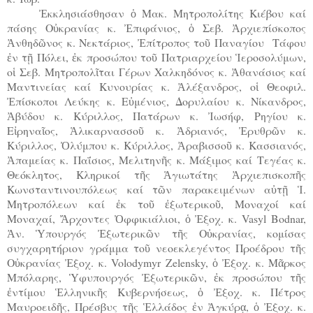
Ἐκκλησιάσθησαν ὁ Μακ. Μητροπολίτης Κιέβου καί
πάσης Οὐκρανίας κ. Ἐπιφάνιος, ὁ Σεβ. Ἀρχιεπίσκοπος
Ἀνθηδῶνος κ. Νεκτάριος, Ἐπίτροπος τοῦ Παναγίου Τάφου
ἐν τῇ Πόλει, ἐκ προσώπου τοῦ Πατριαρχείου Ἱεροσολύμων,
οἱ Σεβ. Μητροπολῖται Γέρων Χαλκηδόνος κ. Ἀθανάσιος καί
Μαντινείας καί Κυνουρίας κ. Ἀλέξανδρος, οἱ Θεοφιλ.
Ἐπίσκοποι Λεύκης κ. Εὐμένιος, Δορυλαίου κ. Νίκανδρος,
Ἀβύδου κ. Κύριλλος, Πατάρων κ. Ἰωσήφ, Ρηγίου κ.
Εἰρηναῖος, Ἁλικαρνασσοῦ κ. Ἀδριανός, Ἐρυθρῶν κ.
Κύριλλος, Ὀλύμπου κ. Κύριλλος, Ἀραβισσοῦ κ. Κασσιανός,
Ἀπαμείας κ. Παΐσιος, Μελιτηνῆς κ. Μάξιμος καί Τεγέας κ.
Θεόκλητος, Κληρικοί τῆς Ἁγιωτάτης Ἀρχιεπισκοπῆς
Κωνσταντινουπόλεως καί τῶν παρακειμένων αὐτῇ Ἱ.
Μητροπόλεων καί ἐκ τοῦ ἐξωτερικοῦ, Μοναχοί καί
Μοναχαί, Ἄρχοντες Ὀφφικιάλιοι, ὁ Ἐξοχ. κ. Vasyl Bodnar,
Ἀν. Ὑπουργός Ἐξωτερικῶν τῆς Οὐκρανίας, κομίσας
συγχαρητήριον γράμμα τοῦ νεοεκλεγέντος Προέδρου τῆς
Οὐκρανίας Ἐξοχ. κ. Volodymyr Ζelensky, ὁ Ἐξοχ. κ. Μᾶρκος
Μπόλαρης, Ὑφυπουργός Ἐξωτερικῶν, ἐκ προσώπου τῆς
ἐντίμου Ἑλληνικῆς Κυβερνήσεως, ὁ Ἐξοχ. κ. Πέτρος
Μαυροειδῆς, Πρέσβυς τῆς Ἑλλάδος ἐν Ἀγκύρᾳ, ὁ Ἐξοχ. κ.