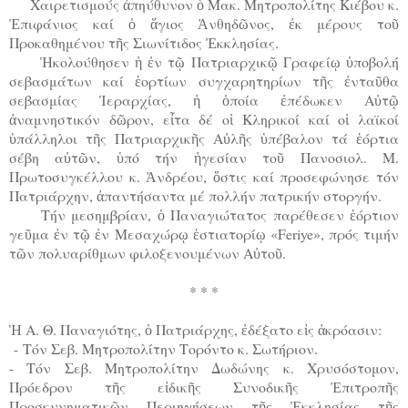
Χαιρετισμούς ἀπηύθυνον ὁ Μακ. Μητροπολίτης Κιέβου κ.
Ἐπιφάνιος καί ὁ ἅγιος Ἀνθηδῶνος, ἐκ μέρους τοῦ
Προκαθημένου τῆς Σιωνίτιδος Ἐκκλησίας.
Ἠκολούθησεν ἡ ἐν τῷ Πατριαρχικῷ Γραφείῳ ὑποβολή
σεβασμάτων καί ἑορτίων συγχαρητηρίων τῆς ἐνταῦθα
σεβασμίας Ἱεραρχίας, ἡ ὁποία ἐπέδωκεν Αὐτῷ
ἀναμνηστικόν δῶρον, εἶτα δέ οἱ Κληρικοί καί οἱ λαϊκοί
ὑπάλληλοι τῆς Πατριαρχικῆς Αὐλῆς ὑπέβαλον τά ἑόρτια
σέβη αὐτῶν, ὑπό τήν ἡγεσίαν τοῦ Πανοσιολ. Μ.
Πρωτοσυγκέλλου κ. Ἀνδρέου, ὅστις καί προσεφώνησε τόν
Πατριάρχην, ἀπαντήσαντα μέ πολλήν πατρικήν στοργήν.
Τήν μεσημβρίαν, ὁ Παναγιώτατος παρέθεσεν ἑόρτιον
γεῦμα ἐν τῷ ἐν Μεσαχώρῳ ἑστιατορίῳ «Feriye», πρός τιμήν
τῶν πολυαρίθμων φιλοξενουμένων Αὐτοῦ.
* * *
Ἡ Α. Θ. Παναγιότης, ὁ Πατριάρχης, ἐδέξατο εἰς ἀκρόασιν:
-
Τόν Σεβ. Μητροπολίτην Τορόντο κ. Σωτήριον.
- Τόν Σεβ. Μητροπολίτην Δωδώνης κ. Χρυσόστομον,
Πρόεδρον τῆς εἰδικῆς Συνοδικῆς Ἐπιτροπῆς
Προσκυνηματικῶν Περιηγήσεων τῆς Ἐκκλησίας τῆς