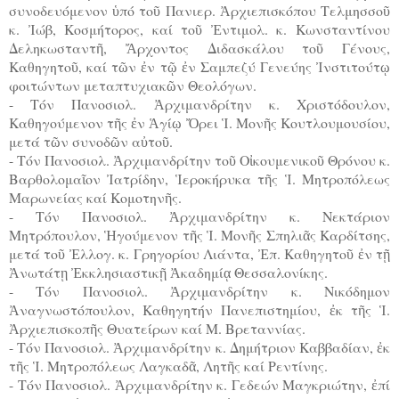
συνοδευόμενον ὑπό τοῦ Πανιερ. Ἀρχιεπισκόπου Τελμησσοῦ
κ. Ἰώβ, Κοσμήτορος, καί τοῦ Ἐντιμολ. κ. Κωνσταντίνου
Δεληκωσταντῆ, Ἄρχοντος Διδασκάλου τοῦ Γένους,
Καθηγητοῦ, καί τῶν ἐν τῷ ἐν Σαμπεζύ Γενεύης Ἰνστιτούτῳ
φοιτώντων μεταπτυχιακῶν Θεολόγων.
- Τόν Πανοσιολ. Ἀρχιμανδρίτην κ. Χριστόδουλον,
Καθηγούμενον τῆς ἐν Ἁγίῳ Ὄρει Ἱ. Μονῆς Κουτλουμουσίου,
μετά τῶν συνοδῶν αὐτοῦ.
- Τόν Πανοσιολ. Ἀρχιμανδρίτην τοῦ Οἰκουμενικοῦ Θρόνου κ.
Βαρθολομαῖον Ἰατρίδην, Ἱεροκήρυκα τῆς Ἱ. Μητροπόλεως
Μαρωνείας καί Κομοτηνῆς.
- Τόν Πανοσιολ. Ἀρχιμανδρίτην κ. Νεκτάριον
Μητρόπουλον, Ἡγούμενον τῆς Ἱ. Μονῆς Σπηλιᾶς Καρδίτσης,
μετά τοῦ Ἐλλογ. κ. Γρηγορίου Λιάντα, Ἐπ. Καθηγητοῦ ἐν τῇ
Ἀνωτάτῃ Ἐκκλησιαστικῇ Ἀκαδημίᾳ Θεσσαλονίκης.
- Τόν Πανοσιολ. Ἀρχιμανδρίτην κ. Νικόδημον
Ἀναγνωστόπουλον, Καθηγητήν Πανεπιστημίου, ἐκ τῆς Ἱ.
Ἀρχιεπισκοπῆς Θυατείρων καί Μ. Βρεταννίας.
- Τόν Πανοσιολ. Ἀρχιμανδρίτην κ. Δημήτριον Καββαδίαν, ἐκ
τῆς Ἱ. Μητροπόλεως Λαγκαδᾶ, Λητῆς καί Ρεντίνης.
- Τόν Πανοσιολ. Ἀρχιμανδρίτην κ. Γεδεών Μαγκριώτην, ἐπί