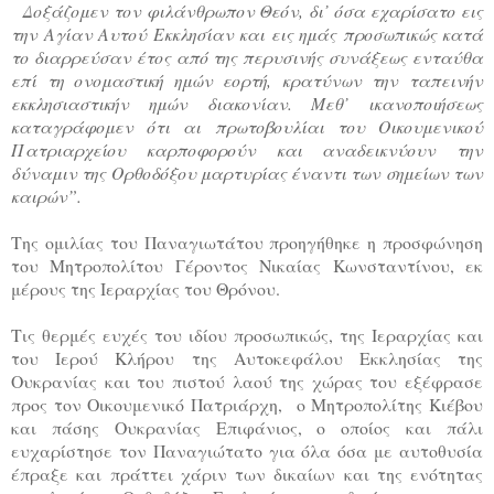
Δοξάζομεν τον φιλάνθρωπον Θεόν, δι᾿ όσα εχαρίσατο εις
την Αγίαν Αυτού Εκκλησίαν και εις ημάς προσωπικώς κατά
το διαρρεύσαν έτος από της περυσινής συνάξεως ενταύθα
επί τη ονομαστική ημών εορτή, κρατύνων την ταπεινήν
εκκλησιαστικήν ημών διακονίαν. Μεθ᾿ ικανοποιήσεως
καταγράφομεν ότι αι πρωτοβουλίαι του Οικουμενικού
Πατριαρχείου καρποφορούν και αναδεικνύουν την
δύναμιν της Ορθοδόξου μαρτυρίας έναντι των σημείων των
καιρών”.
Της ομιλίας του Παναγιωτάτου προηγήθηκε η προσφώνηση
του Μητροπολίτου Γέροντος Νικαίας Κωνσταντίνου, εκ
μέρους της Ιεραρχίας του Θρόνου.
Τις θερμές ευχές του ιδίου προσωπικώς, της Ιεραρχίας και
του Ιερού Κλήρου της Αυτοκεφάλου Εκκλησίας της
Ουκρανίας και του πιστού λαού της χώρας του εξέφρασε
προς τον Οικουμενικό Πατριάρχη, ο Μητροπολίτης Κιέβου
και πάσης Ουκρανίας Επιφάνιος, ο οποίος και πάλι
ευχαρίστησε τον Παναγιώτατο για όλα όσα με αυτοθυσία
έπραξε και πράττει χάριν των δικαίων και της ενότητας