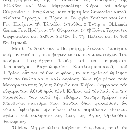
Ἑλλάδος, καί Μακ. Μητροπολίτης Κιέβου καί πάσης
Οὐκρανίας κ. Ἐπιφάνιος, μετά τῆς τιμίας Συνοδείας αὐτοῦ,
πλεῖστοι Ἱεράρχαι, ἡ Εὐγεν. κ. Γεωργία Σουλτανοπούλου,
Γεν. Πρόξενος τῆς Ἑλλάδος ἐνταῦθα, ὁ Ἐντιμ. κ. Oleksandr
Gaman, Γεν. Πρόξενος τῆς Οὐκρανίας ἐν τῇ Πόλει, Ἄρχοντες
Ὀφφικιάλιοι καί πλῆθος πιστῶν ἐκ τῆς Πόλεως καί ἐκ τοῦ
ἐξωτερικοῦ.
Μετά τήν Ἀπόλυσιν, ὁ Πατριάρχης ἐτέλεσε Τρισάγιον
ὑπέρ ἀναπαύσεως τῶν ψυχῶν τοῦ ἐκ τῶν προκατόχων Του
ἀοιδίμου Πατριάρχου Ἰωσήφ καί τοῦ ἀειμνήστου
Ἱερομονάχου Βαρθολομαίου Κουτλουμουσιανοῦ, τοῦ
Ἰμβρίου, οὗτινος τό ὄνομα φέρει, ἐν συνεχείᾳ δέ ὡμίλησε
πρός τό ἐκκλησίασμα καλωσορίσας ὅλως ἐξαιρέτως τούς
Μακαριωτάτους ἁγίους Ἀθηνῶν καί Κιέβου, ἐκφράσας τάς
εὐχαριστίας Αὐτοῦ πρός τόν ἱ. Κλῆρον καί τόν λαόν διά τήν
παρουσίαν των κατά τήν εὔσημον ταύτην ἡμέραν καί
ἀπευθύνας κάλεσμα πρός πάντας ὅπως φυλάσσουν ὡς
κόρην ὀφθαλμοῦ τήν εὐλογημένην παράδοσιν πίστεως,
ἀγάπης καί ἐκκλησιαστικῆς ζωῆς τῆς Ἁγίας Ὀρθοδόξου
Ἐκκλησίας.
Ὁ Μακ. Μητροπολίτης Κιέβου κ. Ἐπιφάνιος, κατά τήν