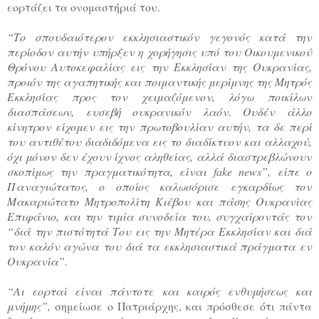
εορτάζει τα ονομαστήριά του.
“Το σπουδαιότερον εκκλησιαστικόν γεγονός κατά την
περίοδον αυτήν υπήρξεν η χορήγησις υπό του Οικουμενικού
Θρόνου Αυτοκεφαλίας εις την Εκκλησίαν της Ουκρανίας,
προιόν της αγαπητικής και ποιμαντικής μερίμνης της Μητρός
Εκκλησίας προς τον χειμαζόμενον, λόγω ποικίλων
διασπάσεων, ευσεβή ουκρανικόν λαόν. Ουδέν άλλο
κίνητρον είχομεν εις την πρωτοβουλίαν αυτήν, τα δε περί
του αντιθέτου διαδιδόμενα εις το διαδίκτυον και αλλαχού,
όχι μόνον δεν έχουν ίχνος αληθείας, αλλά διαστρεβλώνουν
σκοπίμως την πραγματικότητα, είναι fake news”, είπε ο
Παναγιώτατος, ο οποίος καλωσόρισε εγκαρδίως τον
Μακαριώτατο Μητροπολίτη Κιέβου και πάσης Ουκρανίας
Επιφάνιο, και την τιμία συνοδεία του, συγχαίροντάς τον
“διά την πιστότητά Του εις την Μητέρα Εκκλησίαν και διά
τον καλόν αγώνα του διά τα εκκλησιαστικά πράγματα εν
Ουκρανία”.
“Αι εορταί είναι πάντοτε και καιρός ενθυμήσεως και
μνήμης”,
σημείωσε ο Πατριάρχης, και πρόσθεσε ότι πάντα