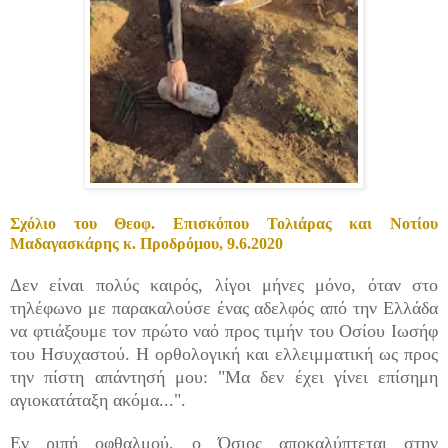
Σχόλιο του Θεοφ. Επισκόπου Τολιάρας και Νοτίου
Μαδαγασκάρης κ. Προδρόμου, 9.6.2020
Δεν είναι πολύς καιρός, λίγοι μήνες μόνο, όταν στο
τηλέφωνο με παρακαλούσε ένας αδελφός από την Ελλάδα
να φτιάξουμε τον πρώτο ναό προς τιμήν του Οσίου Ιωσήφ
του Ησυχαστού. Η ορθολογική και ελλειμματική ως προς
την πίστη απάντησή μου: "Μα δεν έχει γίνει επίσημη
αγιοκατάταξη ακόμα...".
Εν ριπή οφθαλμού, ο Όσιος αποκαλύπτεται στην