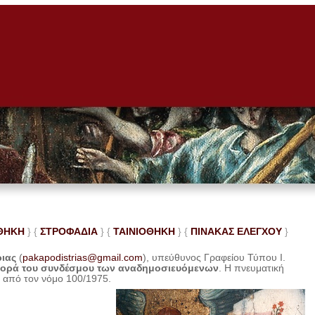
ΘΗΚΗ
} {
ΣΤΡΟΦΑΔΙΑ
} {
ΤΑΙΝΙΟΘΗΚΗ
} {
ΠΙΝΑΚΑΣ ΕΛΕ
ΓΧΟΥ
}
ριας
(
pakapodistrias@gmail.com
), υπεύθυνος Γραφείου Τύπου Ι.
φορά του συνδέσμου των αναδημοσιευόμενων
. Η
πνευματική
η από τον νόμο 100/1975.