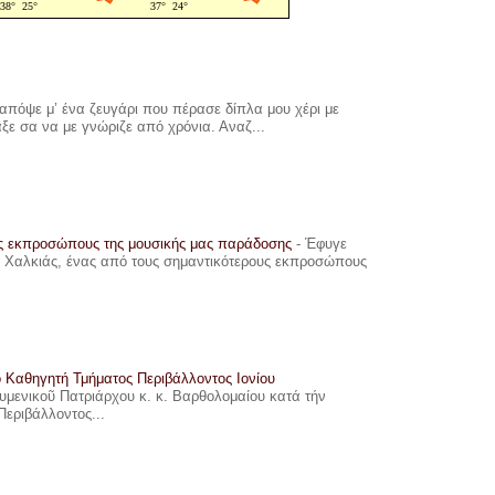
πόψε μ’ ένα ζευγάρι που πέρασε δίπλα μου χέρι με
αξε σα να με γνώριζε από χρόνια. Αναζ...
υς εκπροσώπους της μουσικής μας παράδοσης
-
Έφυγε
ης Χαλκιάς, ένας από τους σημαντικότερους εκπροσώπους
ο Καθηγητή Τμήματος Περιβάλλοντος Ιονίου
ουμενικοῦ Πατριάρχου κ. κ. Βαρθολομαίου κατά τήν
Περιβάλλοντος...