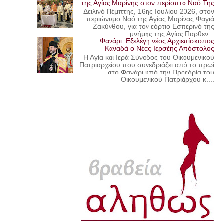
της Αγίας Μαρίνης στον περίοπτο Ναό Της
Δειλινό Πέμπτης, 16ης Ιουλίου 2026, στον
περιώνυμο Ναό της Αγίας Μαρίνας Φαγιά
Ζακύνθου, για τον εόρτιο Εσπερινό της
μνήμης της Αγίας Παρθεν...
Φανάρι: Εξελέγη νέος Αρχιεπίσκοπος
Καναδά ο Νέας Ιερσέης Απόστολος
Η Αγία και Ιερά Σύνοδος του Οικουμενικού
Πατριαρχείου που συνεδριάζει από το πρωί
στο Φανάρι υπό την Προεδρία του
Οικουμενικού Πατριάρχου κ....