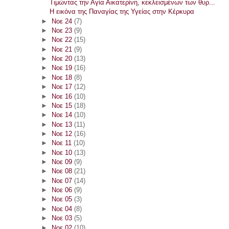
Τιμώντας την Αγία Αικατερίνη, κεκλεισμένων των θυρ...
Η εικόνα της Παναγίας της Υγείας στην Κέρκυρα
►
Νοε 24
(7)
►
Νοε 23
(9)
►
Νοε 22
(15)
►
Νοε 21
(9)
►
Νοε 20
(13)
►
Νοε 19
(16)
►
Νοε 18
(8)
►
Νοε 17
(12)
►
Νοε 16
(10)
►
Νοε 15
(18)
►
Νοε 14
(10)
►
Νοε 13
(11)
►
Νοε 12
(16)
►
Νοε 11
(10)
►
Νοε 10
(13)
►
Νοε 09
(9)
►
Νοε 08
(21)
►
Νοε 07
(14)
►
Νοε 06
(9)
►
Νοε 05
(3)
►
Νοε 04
(8)
►
Νοε 03
(5)
►
Νοε 02
(10)