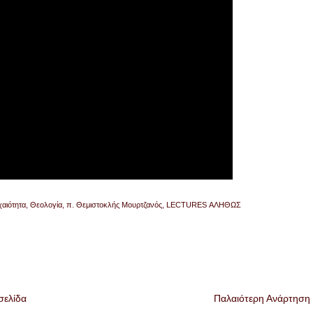
χαιότητα
,
Θεολογία
,
π. Θεμιστοκλής Μουρτζανός
,
LECTURES ΑΛΗΘΩΣ
σελίδα
Παλαιότερη Ανάρτηση