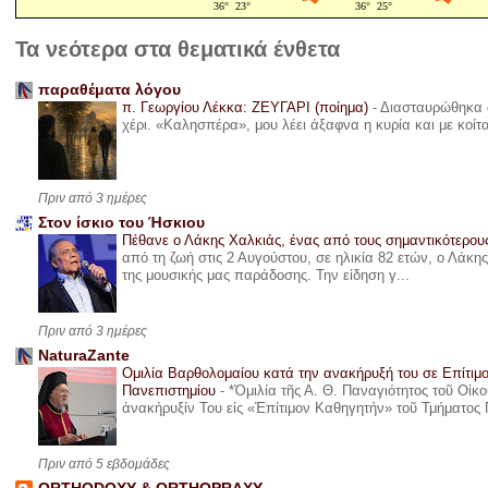
Τα νεότερα στα θεματικά ένθετα
παραθέματα λόγου
π. Γεωργίου Λέκκα: ΖΕΥΓΑΡΙ (ποίημα)
-
Διασταυρώθηκα α
χέρι. «Καλησπέρα», μου λέει άξαφνα η κυρία και με κοίτ
Πριν από 3 ημέρες
Στον ίσκιο του Ήσκιου
Πέθανε ο Λάκης Χαλκιάς, ένας από τους σημαντικότερο
από τη ζωή στις 2 Αυγούστου, σε ηλικία 82 ετών, ο Λάκ
της μουσικής μας παράδοσης. Την είδηση γ...
Πριν από 3 ημέρες
NaturaZante
Ομιλία Βαρθολομαίου κατά την ανακήρυξή του σε Επίτιμ
Πανεπιστημίου
-
*Ὁμιλία τῆς Α. Θ. Παναγιότητος τοῦ Οἰκ
ἀνακήρυξίν Του εἰς «Ἐπίτιμον Καθηγητήν» τοῦ Τμήματος 
Πριν από 5 εβδομάδες