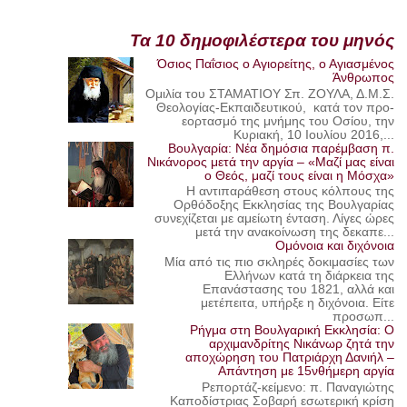
Τα 10 δημοφιλέστερα του μηνός
Όσιος Παΐσιος ο Αγιορείτης, ο Αγιασμένος
Άνθρωπος
Ομιλία του ΣΤΑΜΑΤΙΟΥ Σπ. ΖΟΥΛΑ, Δ.Μ.Σ.
Θεολογίας-Εκπαιδευτικού, κατά τον προ-
εορτασμό της μνήμης του Οσίου, την
Κυριακή, 10 Ιουλίου 2016,...
Βουλγαρία: Νέα δημόσια παρέμβαση π.
Νικάνορος μετά την αργία – «Μαζί μας είναι
ο Θεός, μαζί τους είναι η Μόσχα»
Η αντιπαράθεση στους κόλπους της
Ορθόδοξης Εκκλησίας της Βουλγαρίας
συνεχίζεται με αμείωτη ένταση. Λίγες ώρες
μετά την ανακοίνωση της δεκαπε...
Ομόνοια και διχόνοια
Μία από τις πιο σκληρές δοκιμασίες των
Ελλήνων κατά τη διάρκεια της
Επανάστασης του 1821, αλλά και
μετέπειτα, υπήρξε η διχόνοια. Είτε
προσωπ...
Ρήγμα στη Βουλγαρική Εκκλησία: Ο
αρχιμανδρίτης Νικάνωρ ζητά την
αποχώρηση του Πατριάρχη Δανιήλ –
Απάντηση με 15νθήμερη αργία
Ρεπορτάζ-κείμενο: π. Παναγιώτης
Καποδίστριας Σοβαρή εσωτερική κρίση