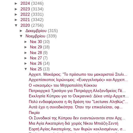
►
2024
(3246)
►
2023
(3134)
►
2022
(3331)
►
2021
(3342)
▼
2020
(2756)
►
Δεκεμβρίου
(315)
▼
Νοεμβρίου
(339)
►
Νοε 30
(10)
►
Νοε 29
(18)
►
Νοε 28
(9)
►
Νοε 27
(7)
►
Νοε 26
(14)
▼
Νοε 25
(13)
Αρχιεπ. Μακάριος: “Το πρόσωπο του μακαριστού Στυλι...
Αρχιεπίσκοπος Ιερώνυμος: «Ευαγγελισμός» και Αρχιεπ...
Ο «σκασμός» του Μητροπολίτη Κύκκου
Πατριαρχικό Τρισάγιο για Πατριάρχη Αλεξανδρείας Πέ...
Εκκλησία Κύπρου για το Ουκρανικό: Δέκα υπέρ Αρχιεπ...
Πολύ ενδιαφέρουσα η 4η δράση του "Lectures Αληθώς"...
Αυτά έχει η συνοδικότητα. Όταν την επικαλείσαι, οφ...
Πικρία
Οι Συνοδικοί της Κύπρου δεν εναντιώνονται στον Αρχ...
Μια Αγία Αικατερίνη διά χειρός Νίκου Μπιάζη-Σεντή
Εορτή Αγίας Αικατερίνης, των θυρών κεκλεισμένων, σ...