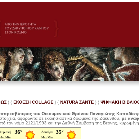
ΘΩΣ
} {
ΕΚΘΕΣΗ COLLAGE
}
{
NATURA ZANTE
} {
ΨΗΦΙΑΚΗ ΒΙΒΛΙΟ
οπρεσβύτερος του Οικουμενικού Θρόνου Παναγιώτης Καποδίστ
 στοιχεία, αφορώντα σε εκκλησιαστικά δρώμενα της Ζακύνθου,
με ανα
από τον νόμο 2121/1993 και την Διεθνή Σύμβαση της Βέρνης, κυρωμέν