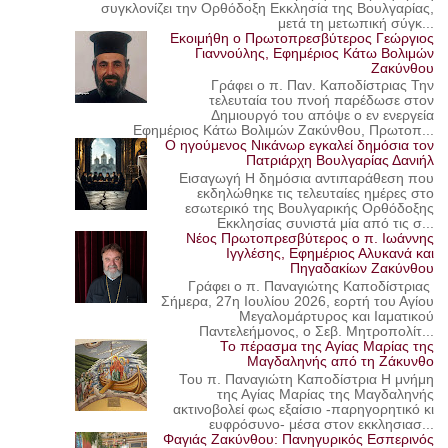
συγκλονίζει την Ορθόδοξη Εκκλησία της Βουλγαρίας,
μετά τη μετωπική σύγκ...
Εκοιμήθη ο Πρωτοπρεσβύτερος Γεώργιος
Γιαννούλης, Εφημέριος Κάτω Βολιμών
Ζακύνθου
Γράφει ο π. Παν. Καποδίστριας Την
τελευταία του πνοή παρέδωσε στον
Δημιουργό του απόψε ο εν ενεργεία
Εφημέριος Κάτω Βολιμών Ζακύνθου, Πρωτοπ...
Ο ηγούμενος Νικάνωρ εγκαλεί δημόσια τον
Πατριάρχη Βουλγαρίας Δανιήλ
Εισαγωγή Η δημόσια αντιπαράθεση που
εκδηλώθηκε τις τελευταίες ημέρες στο
εσωτερικό της Βουλγαρικής Ορθόδοξης
Εκκλησίας συνιστά μία από τις σ...
Νέος Πρωτοπρεσβύτερος ο π. Ιωάννης
Ιγγλέσης, Εφημέριος Αλυκανά και
Πηγαδακίων Ζακύνθου
Γράφει ο π. Παναγιώτης Καποδίστριας
Σήμερα, 27η Ιουλίου 2026, εορτή του Αγίου
Μεγαλομάρτυρος και Ιαματικού
Παντελεήμονος, ο Σεβ. Μητροπολίτ...
Το πέρασμα της Αγίας Μαρίας της
Μαγδαληνής από τη Ζάκυνθο
Του π. Παναγιώτη Καποδίστρια Η μνήμη
της Αγίας Μαρίας της Μαγδαληνής
ακτινοβολεί φως εξαίσιο -παρηγορητικό κι
ευφρόσυνο- μέσα στον εκκλησιασ...
Φαγιάς Ζακύνθου: Πανηγυρικός Εσπερινός