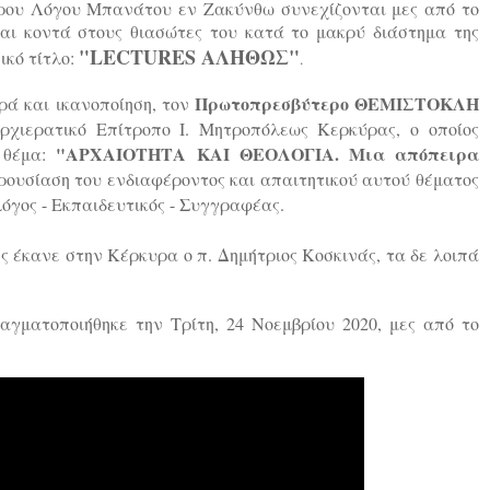
τρου Λόγου Μπανάτου εν Ζακύνθω συνεχίζονται μες από το
αι κοντά στους θιασώτες του κατά το μακρύ διάστημα της
"LECTURES ΑΛΗΘΩΣ"
ικό τίτλο:
.
Πρωτοπρεσβύτερο ΘΕΜΙΣΤΟΚΛΗ
ρά και ικανοποίηση, τον
Αρχιερατικό Επίτροπο Ι. Μητροπόλεως Κερκύρας, ο οποίος
"ΑΡΧΑΙΟΤΗΤΑ ΚΑΙ ΘΕΟΛΟΓΙΑ. Μια απόπειρα
ο θέμα:
ρουσίαση του ενδιαφέροντος και απαιτητικού αυτού θέματος
λόγος - Εκπαιδευτικός - Συγγραφέας.
ης έκανε στην Κέρκυρα ο π. Δημήτριος Κοσκινάς, τα δε λοιπά
αγματοποιήθηκε την Τρίτη, 24 Νοεμβρίου 2020, μες από το