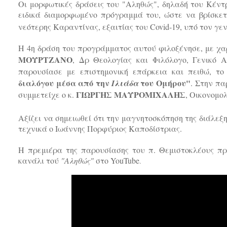
Οι μορφωτικές δράσεις του "Αληθώς", δηλαδή του Κέν
ειδικά διαμορφωμένο πρόγραμμά του, ώστε να βρίσκετ
νεότερης Καραντίνας, εξαιτίας του Covid-19, υπό τον γεν
Η 4η δράση του προγράμματος αυτού φιλοξένησε, με χα
ΜΟΥΡΤΖΑΝΟ
, Δρ Θεολογίας και Φιλόλογο, Γενικό 
παρουσίασε με επιστημονική επάρκεια και πειθώ, τ
διαλόγου μέσα από την
του Ομήρου"
Ιλιάδα
.
Στην πα
ΓΙΩΡΓΗΣ ΜΑΥΡΟΜΙΧΑΛΗΣ
συμμετείχε ο κ.
, Οικονομο
Αξίζει να σημειωθεί ότι την μαγνητοσκόπηση της διάλεξ
τεχνικά ο Ιωάννης Πορφύριος Καποδίστριας.
Η πρεμιέρα της παρουσίασης του π. Θεμιστοκλέους πρ
κανάλι τού
"Αληθώς"
στο YouTube
.