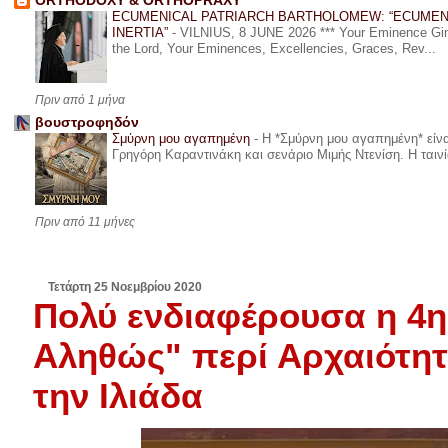
ORTHODOXY & ORTHOPRAXY
ECUMENICAL PATRIARCH BARTHOLOMEW: “ECUMEN
INERTIA”
-
VILNIUS, 8 JUNE 2026 *** Your Eminence Ginta
the Lord, Your Eminences, Excellencies, Graces, Rev...
Πριν από 1 μήνα
βουστροφηδόν
Σμύρνη μου αγαπημένη
-
Η *Σμύρνη μου αγαπημένη* είναι
Γρηγόρη Καραντινάκη και σενάριο Μιμής Ντενίση. Η ταινία
Πριν από 11 μήνες
Τετάρτη 25 Νοεμβρίου 2020
Πολύ ενδιαφέρουσα η 4η
Αληθώς" περί Αρχαιότητ
την Ιλιάδα