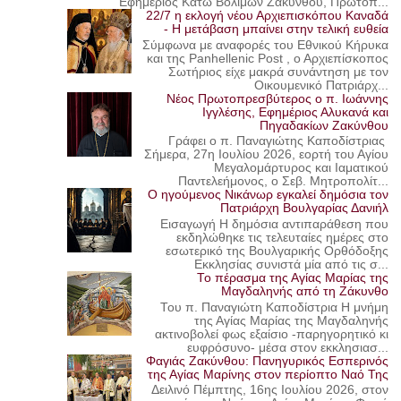
Εφημέριος Κάτω Βολιμών Ζακύνθου, Πρωτοπ...
22/7 η εκλογή νέου Αρχιεπισκόπου Καναδά
- Η μετάβαση μπαίνει στην τελική ευθεία
Σύμφωνα με αναφορές του Εθνικού Κήρυκα
και της Panhellenic Post , ο Αρχιεπίσκοπος
Σωτήριος είχε μακρά συνάντηση με τον
Οικουμενικό Πατριάρχ...
Νέος Πρωτοπρεσβύτερος ο π. Ιωάννης
Ιγγλέσης, Εφημέριος Αλυκανά και
Πηγαδακίων Ζακύνθου
Γράφει ο π. Παναγιώτης Καποδίστριας
Σήμερα, 27η Ιουλίου 2026, εορτή του Αγίου
Μεγαλομάρτυρος και Ιαματικού
Παντελεήμονος, ο Σεβ. Μητροπολίτ...
Ο ηγούμενος Νικάνωρ εγκαλεί δημόσια τον
Πατριάρχη Βουλγαρίας Δανιήλ
Εισαγωγή Η δημόσια αντιπαράθεση που
εκδηλώθηκε τις τελευταίες ημέρες στο
εσωτερικό της Βουλγαρικής Ορθόδοξης
Εκκλησίας συνιστά μία από τις σ...
Το πέρασμα της Αγίας Μαρίας της
Μαγδαληνής από τη Ζάκυνθο
Του π. Παναγιώτη Καποδίστρια Η μνήμη
της Αγίας Μαρίας της Μαγδαληνής
ακτινοβολεί φως εξαίσιο -παρηγορητικό κι
ευφρόσυνο- μέσα στον εκκλησιασ...
Φαγιάς Ζακύνθου: Πανηγυρικός Εσπερινός
της Αγίας Μαρίνης στον περίοπτο Ναό Της
Δειλινό Πέμπτης, 16ης Ιουλίου 2026, στον