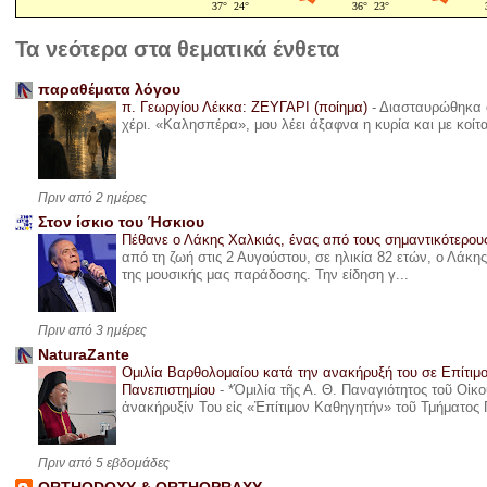
Τα νεότερα στα θεματικά ένθετα
παραθέματα λόγου
π. Γεωργίου Λέκκα: ΖΕΥΓΑΡΙ (ποίημα)
-
Διασταυρώθηκα α
χέρι. «Καλησπέρα», μου λέει άξαφνα η κυρία και με κοίτ
Πριν από 2 ημέρες
Στον ίσκιο του Ήσκιου
Πέθανε ο Λάκης Χαλκιάς, ένας από τους σημαντικότερο
από τη ζωή στις 2 Αυγούστου, σε ηλικία 82 ετών, ο Λάκ
της μουσικής μας παράδοσης. Την είδηση γ...
Πριν από 3 ημέρες
NaturaZante
Ομιλία Βαρθολομαίου κατά την ανακήρυξή του σε Επίτιμ
Πανεπιστημίου
-
*Ὁμιλία τῆς Α. Θ. Παναγιότητος τοῦ Οἰκ
ἀνακήρυξίν Του εἰς «Ἐπίτιμον Καθηγητήν» τοῦ Τμήματος 
Πριν από 5 εβδομάδες