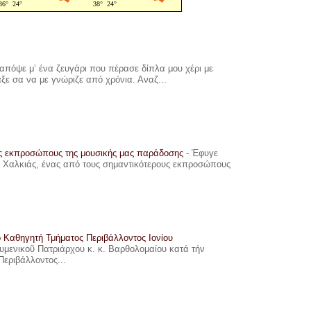
πόψε μ’ ένα ζευγάρι που πέρασε δίπλα μου χέρι με
αξε σα να με γνώριζε από χρόνια. Αναζ...
υς εκπροσώπους της μουσικής μας παράδοσης
-
Έφυγε
ης Χαλκιάς, ένας από τους σημαντικότερους εκπροσώπους
ο Καθηγητή Τμήματος Περιβάλλοντος Ιονίου
ουμενικοῦ Πατριάρχου κ. κ. Βαρθολομαίου κατά τήν
Περιβάλλοντος...