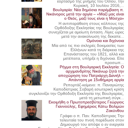
εορτασμό της μνήμης του Οσίου, την
Κυριακή, 10 Ιουλίου 2016,...
Βουλγαρία: Νέα δημόσια παρέμβαση π.
Νικάνορος μετά την αργία – «Μαζί μας είναι
ο Θεός, μαζί τους είναι η Μόσχα»
Η αντιπαράθεση στους κόλπους της
Ορθόδοξης Εκκλησίας της Βουλγαρίας
συνεχίζεται με αμείωτη ένταση. Λίγες ώρες
μετά την ανακοίνωση της δεκαπε...
Ομόνοια και διχόνοια
Μία από τις πιο σκληρές δοκιμασίες των
Ελλήνων κατά τη διάρκεια της
Επανάστασης του 1821, αλλά και
μετέπειτα, υπήρξε η διχόνοια. Είτε
προσωπ...
Ρήγμα στη Βουλγαρική Εκκλησία: Ο
αρχιμανδρίτης Νικάνωρ ζητά την
αποχώρηση του Πατριάρχη Δανιήλ –
Απάντηση με 15νθήμερη αργία
Ρεπορτάζ-κείμενο: π. Παναγιώτης
Καποδίστριας Σοβαρή εσωτερική κρίση
συγκλονίζει την Ορθόδοξη Εκκλησία της Βουλγαρίας,
μετά τη μετωπική σύγκ...
Εκοιμήθη ο Πρωτοπρεσβύτερος Γεώργιος
Γιαννούλης, Εφημέριος Κάτω Βολιμών
Ζακύνθου
Γράφει ο π. Παν. Καποδίστριας Την
τελευταία του πνοή παρέδωσε στον
Δημιουργό του απόψε ο εν ενεργεία