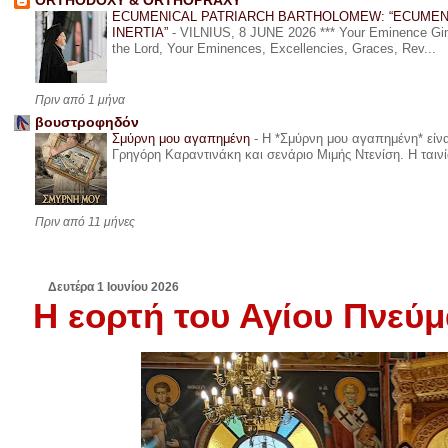
ORTHODOXY & ORTHOPRAXY
ECUMENICAL PATRIARCH BARTHOLOMEW: “ECUMEN
INERTIA”
-
VILNIUS, 8 JUNE 2026 *** Your Eminence Ginta
the Lord, Your Eminences, Excellencies, Graces, Rev...
Πριν από 1 μήνα
βουστροφηδόν
Σμύρνη μου αγαπημένη
-
Η *Σμύρνη μου αγαπημένη* είναι
Γρηγόρη Καραντινάκη και σενάριο Μιμής Ντενίση. Η ταινία
Πριν από 11 μήνες
Δευτέρα 1 Ιουνίου 2026
Η εορτή του Αγίου Πνεύ