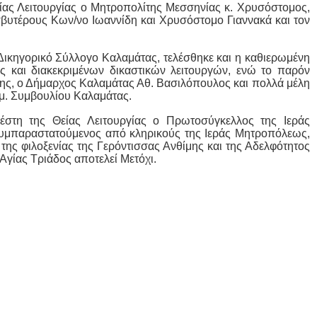
ίας Λειτουργίας ο Μητροπολίτης Μεσσηνίας κ. Χρυσόστομος,
υτέρους Κων/νο Ιωαννίδη και Χρυσόστομο Γιαννακά και τον
ν Δικηγορικό Σύλλογο Καλαμάτας, τελέσθηκε και η καθιερωμένη
 και διακεκριμένων δικαστικών λειτουργών, ενώ το παρόν
ης, ο Δήμαρχος Καλαμάτας Αθ. Βασιλόπουλος και πολλά μέλη
μ. Συμβουλίου Καλαμάτας.
έστη της Θείας Λειτουργίας ο Πρωτοσύγκελλος της Ιεράς
υμπαραστατούμενος από κληρικούς της Ιεράς Μητροπόλεως,
 της φιλοξενίας της Γερόντισσας Ανθίμης και της Αδελφότητος
Αγίας Τριάδος αποτελεί Μετόχι.