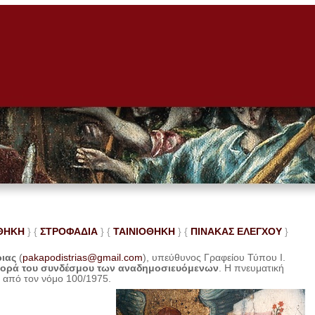
ΘΗΚΗ
} {
ΣΤΡΟΦΑΔΙΑ
} {
ΤΑΙΝΙΟΘΗΚΗ
} {
ΠΙΝΑΚΑΣ ΕΛΕ
ΓΧΟΥ
}
ριας
(
pakapodistrias@gmail.com
), υπεύθυνος Γραφείου Τύπου Ι.
φορά του συνδέσμου των αναδημοσιευόμενων
. Η
πνευματική
η από τον νόμο 100/1975.