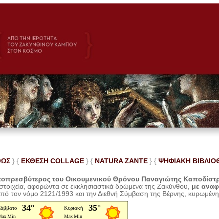
ΘΩΣ
} {
ΕΚΘΕΣΗ COLLAGE
}
{
NATURA ZANTE
} {
ΨΗΦΙΑΚΗ ΒΙΒΛΙΟ
οπρεσβύτερος του Οικουμενικού Θρόνου Παναγιώτης Καποδίστ
 στοιχεία, αφορώντα σε εκκλησιαστικά δρώμενα της Ζακύνθου,
με ανα
από τον νόμο 2121/1993 και την Διεθνή Σύμβαση της Βέρνης, κυρωμέν