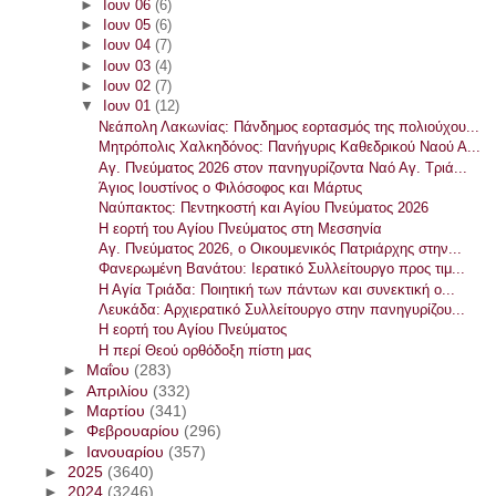
►
Ιουν 06
(6)
►
Ιουν 05
(6)
►
Ιουν 04
(7)
►
Ιουν 03
(4)
►
Ιουν 02
(7)
▼
Ιουν 01
(12)
Νεάπολη Λακωνίας: Πάνδημος εορτασμός της πολιούχου...
Μητρόπολις Χαλκηδόνος: Πανήγυρις Καθεδρικού Ναού Α...
Αγ. Πνεύματος 2026 στον πανηγυρίζοντα Ναό Αγ. Τριά...
Άγιος Ιουστίνος ο Φιλόσοφος και Μάρτυς
Ναύπακτος: Πεντηκοστή και Αγίου Πνεύματος 2026
Η εορτή του Αγίου Πνεύματος στη Μεσσηνία
Αγ. Πνεύματος 2026, ο Οικουμενικός Πατριάρχης στην...
Φανερωμένη Βανάτου: Ιερατικό Συλλείτουργο προς τιμ...
Η Αγία Τριάδα: Ποιητική των πάντων και συνεκτική ο...
Λευκάδα: Αρχιερατικό Συλλείτουργο στην πανηγυρίζου...
Η εορτή του Αγίου Πνεύματος
Η περί Θεού ορθόδοξη πίστη μας
►
Μαΐου
(283)
►
Απριλίου
(332)
►
Μαρτίου
(341)
►
Φεβρουαρίου
(296)
►
Ιανουαρίου
(357)
►
2025
(3640)
►
2024
(3246)