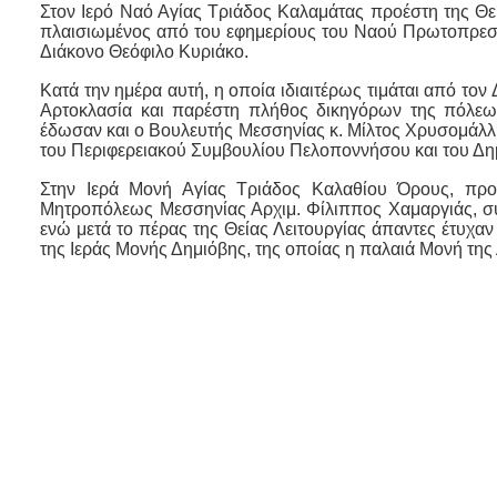
Στον Ιερό Ναό Αγίας Τριάδος Καλαμάτας προέστη της Θε
πλαισιωμένος από του εφημερίους του Ναού Πρωτοπρεσβ
Διάκονο Θεόφιλο Κυριάκο.
Κατά την ημέρα αυτή, η οποία ιδιαιτέρως τιμάται από το
Αρτοκλασία και παρέστη πλήθος δικηγόρων της πόλεως
έδωσαν και ο Βουλευτής Μεσσηνίας κ. Μίλτος Χρυσομάλλ
του Περιφερειακού Συμβουλίου Πελοποννήσου και του Δη
Στην Ιερά Μονή Αγίας Τριάδος Καλαθίου Όρους, προ
Μητροπόλεως Μεσσηνίας Αρχιμ. Φίλιππος Χαμαργιάς, σ
ενώ μετά το πέρας της Θείας Λειτουργίας άπαντες έτυχαν
της Ιεράς Μονής Δημιόβης, της οποίας η παλαιά Μονή της 