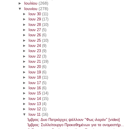
►
Ιουλίου
(268)
▼
Ιουνίου
(278)
►
Ιουν 30
(11)
►
Ιουν 29
(17)
►
Ιουν 28
(10)
►
Ιουν 27
(5)
►
Ιουν 26
(6)
►
Ιουν 25
(10)
►
Ιουν 24
(9)
►
Ιουν 23
(9)
►
Ιουν 22
(3)
►
Ιουν 21
(19)
►
Ιουν 20
(6)
►
Ιουν 19
(6)
►
Ιουν 18
(11)
►
Ιουν 17
(5)
►
Ιουν 16
(6)
►
Ιουν 15
(14)
►
Ιουν 14
(15)
►
Ιουν 13
(4)
►
Ιουν 12
(1)
▼
Ιουν 11
(16)
Ίμβρος: Δυο Πατριάρχες ψάλλουν "Φως ιλαρόν" [video]
Ίμβρος: Συλλείτουργο Προκαθημένων για τα ονομαστήρ...