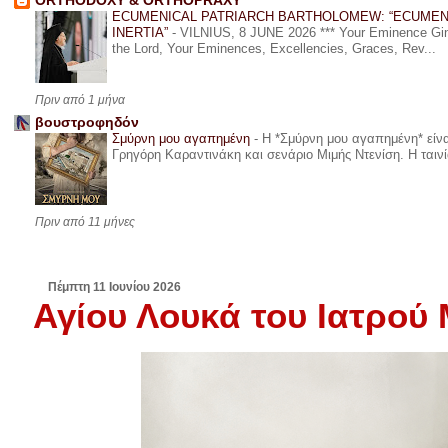
ORTHODOXY & ORTHOPRAXY
ECUMENICAL PATRIARCH BARTHOLOMEW: “ECUMEN
INERTIA”
-
VILNIUS, 8 JUNE 2026 *** Your Eminence Ginta
the Lord, Your Eminences, Excellencies, Graces, Rev...
Πριν από 1 μήνα
βουστροφηδόν
Σμύρνη μου αγαπημένη
-
Η *Σμύρνη μου αγαπημένη* είναι
Γρηγόρη Καραντινάκη και σενάριο Μιμής Ντενίση. Η ταινία
Πριν από 11 μήνες
Πέμπτη 11 Ιουνίου 2026
Αγίου Λουκά του Ιατρού