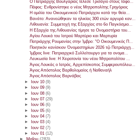
Ο Πατριάρχης Βουλγαρίας τέλεσε Τρισάγιο στους τάφο...
Πάφος: Ενθρονίστηκε ο νέος Μητροπολίτης Γρηγόριος
Η ομιλία του Οικουμενικού Πατριάρχου κατά την θεία...
Βανάτο: Ανανεώθηκαν τα ηλικίας 300 ετών αργυρά καν...
Λιθουανία: Συμμετοχή της Εξαρχίας στο 6ο Παγκόσμιο...
Η Εξαρχία της Λιθουανίας τίμησε τα Ονομαστήρια του...
Αγίου Λουκά του Ιατρού Μαρτύριο και Μαρτυρία
Πατριάρχης Ρουμανίας στην Ίμβρο: "Ο Οικουμενικός Π...
Ποιητικόν κανίσκιον Ὀνομαστηρίων 2026 τῷ Πατριάρχῃ...
Ίμβρος live: Πατριαρχικό Συλλείτουργο για τα ονομα...
Λευκωσία live: Η Χειροτονία του νέου Μητροπολίτου ...
Άγιος Λουκάς ο Ιατρός, Αρχιεπίσκοπος Συμφερουπόλεω...
Άγιος Απόστολος Βαρθολομαίος ή Ναθαναήλ
Άγιος Απόστολος Βαρνάβας
►
Ιουν 10
(9)
►
Ιουν 09
(9)
►
Ιουν 08
(6)
►
Ιουν 07
(29)
►
Ιουν 06
(6)
►
Ιουν 05
(6)
►
Ιουν 04
(7)
►
Ιουν 03
(4)
►
Ιουν 02
(7)
►
Ιουν 01
(12)
►
Μαΐου
(283)