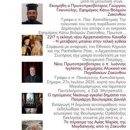
μετά τη μετωπική σύγκ...
Εκοιμήθη ο Πρωτοπρεσβύτερος Γεώργιος
Γιαννούλης, Εφημέριος Κάτω Βολιμών
Ζακύνθου
Γράφει ο π. Παν. Καποδίστριας Την
τελευταία του πνοή παρέδωσε στον
Δημιουργό του απόψε ο εν ενεργεία
Εφημέριος Κάτω Βολιμών Ζακύνθου, Πρωτοπ...
22/7 η εκλογή νέου Αρχιεπισκόπου Καναδά
- Η μετάβαση μπαίνει στην τελική ευθεία
Σύμφωνα με αναφορές του Εθνικού Κήρυκα
και της Panhellenic Post , ο Αρχιεπίσκοπος
Σωτήριος είχε μακρά συνάντηση με τον
Οικουμενικό Πατριάρχ...
Νέος Πρωτοπρεσβύτερος ο π. Ιωάννης
Ιγγλέσης, Εφημέριος Αλυκανά και
Πηγαδακίων Ζακύνθου
Γράφει ο π. Παναγιώτης Καποδίστριας
Σήμερα, 27η Ιουλίου 2026, εορτή του Αγίου
Μεγαλομάρτυρος και Ιαματικού
Παντελεήμονος, ο Σεβ. Μητροπολίτ...
Ο ηγούμενος Νικάνωρ εγκαλεί δημόσια τον
Πατριάρχη Βουλγαρίας Δανιήλ
Εισαγωγή Η δημόσια αντιπαράθεση που
εκδηλώθηκε τις τελευταίες ημέρες στο
εσωτερικό της Βουλγαρικής Ορθόδοξης
Εκκλησίας συνιστά μία από τις σ...
Το πέρασμα της Αγίας Μαρίας της
Μαγδαληνής από τη Ζάκυνθο