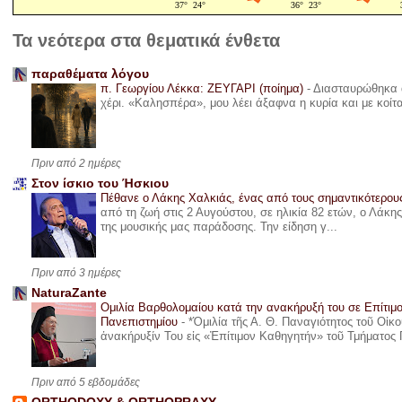
Τα νεότερα στα θεματικά ένθετα
παραθέματα λόγου
π. Γεωργίου Λέκκα: ΖΕΥΓΑΡΙ (ποίημα)
-
Διασταυρώθηκα α
χέρι. «Καλησπέρα», μου λέει άξαφνα η κυρία και με κοίτ
Πριν από 2 ημέρες
Στον ίσκιο του Ήσκιου
Πέθανε ο Λάκης Χαλκιάς, ένας από τους σημαντικότερο
από τη ζωή στις 2 Αυγούστου, σε ηλικία 82 ετών, ο Λάκ
της μουσικής μας παράδοσης. Την είδηση γ...
Πριν από 3 ημέρες
NaturaZante
Ομιλία Βαρθολομαίου κατά την ανακήρυξή του σε Επίτιμ
Πανεπιστημίου
-
*Ὁμιλία τῆς Α. Θ. Παναγιότητος τοῦ Οἰκ
ἀνακήρυξίν Του εἰς «Ἐπίτιμον Καθηγητήν» τοῦ Τμήματος 
Πριν από 5 εβδομάδες