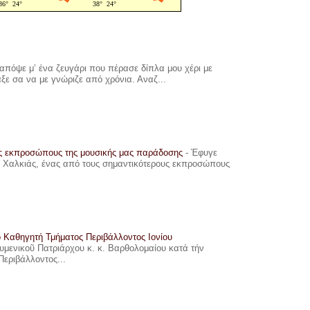
πόψε μ’ ένα ζευγάρι που πέρασε δίπλα μου χέρι με
αξε σα να με γνώριζε από χρόνια. Αναζ...
υς εκπροσώπους της μουσικής μας παράδοσης
-
Έφυγε
ης Χαλκιάς, ένας από τους σημαντικότερους εκπροσώπους
ο Καθηγητή Τμήματος Περιβάλλοντος Ιονίου
ουμενικοῦ Πατριάρχου κ. κ. Βαρθολομαίου κατά τήν
Περιβάλλοντος...