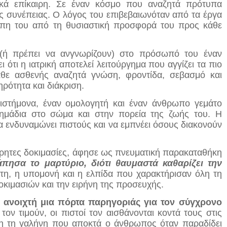
ικά επίκαιρη. Σε έναν κόσμο που αναζητά πρότυπα
ης συνέπειας. Ο λόγος του επιβεβαιωνόταν από τα έργα
άπη του από τη θυσιαστική προσφορά του προς κάθε
ν (ή πρέπει να ανγνωρίζουν) στο πρόσωπό του έναν
 ότι η ιατρική αποτελεί λειτούργημα που αγγίζει τα πιο
θε ασθενής αναζητά γνώση, φροντίδα, σεβασμό και
ρότητα και διάκριση.
ιστήμονα, έναν ομολογητή και έναν άνθρωπο γεμάτο
σημάδια στο σώμα και στην πορεία της ζωής του. Η
να ενδυναμώνει πιστούς και να εμπνέει όσους διακονούν
μέτρητες δοκιμασίες, άφησε ως πνευματική παρακαταθήκη
πησα το μαρτύριο, διότι θαυμαστά καθαρίζει την
στη, η υπομονή και η ελπίδα που χαρακτήρισαν όλη τη
οκιμασιών και την ειρήνη της προσευχής.
ά ανοιχτή μια πόρτα παρηγοριάς για τον σύγχρονο
ί τον τιμούν, οι πιστοί τον αισθάνονται κοντά τους στις
νη τη γαλήνη που αποκτά ο άνθρωπος όταν παραδίδει