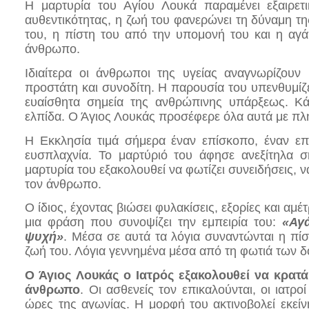
Η μαρτυρία του Αγίου Λουκά παραμένει εξαιρετ
αυθεντικότητας, η ζωή του φανερώνει τη δύναμη τ
του, η πίστη του από την υπομονή του και η αγ
άνθρωπο.
Ιδιαίτερα οι άνθρωποι της υγείας αναγνωρίζου
προστάτη και συνοδίτη. Η παρουσία του υπενθυμίζει
ευαίσθητα σημεία της ανθρώπινης υπάρξεως. Κά
ελπίδα. Ο Άγιος Λουκάς προσέφερε όλα αυτά με πλη
Η Εκκλησία τιμά σήμερα έναν επίσκοπο, έναν επ
ευσπλαχνία. Το μαρτύριό του άφησε ανεξίτηλα 
μαρτυρία του εξακολουθεί να φωτίζει συνειδήσεις, 
τον άνθρωπο.
Ο ίδιος, έχοντας βιώσει φυλακίσεις, εξορίες και α
μια φράση που συνοψίζει την εμπειρία του:
«Αγά
ψυχή»
. Μέσα σε αυτά τα λόγια συναντώνται η πί
ζωή του. Λόγια γεννημένα μέσα από τη φωτιά των δ
Ο Άγιος Λουκάς ο Ιατρός εξακολουθεί να κρατ
άνθρωπο
. Οι ασθενείς τον επικαλούνται, οι ιατρο
ώρες της αγωνίας. Η μορφή του ακτινοβολεί εκεί