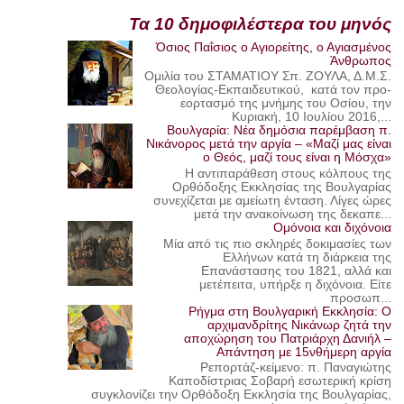
Τα 10 δημοφιλέστερα του μηνός
Όσιος Παΐσιος ο Αγιορείτης, ο Αγιασμένος
Άνθρωπος
Ομιλία του ΣΤΑΜΑΤΙΟΥ Σπ. ΖΟΥΛΑ, Δ.Μ.Σ.
Θεολογίας-Εκπαιδευτικού, κατά τον προ-
εορτασμό της μνήμης του Οσίου, την
Κυριακή, 10 Ιουλίου 2016,...
Βουλγαρία: Νέα δημόσια παρέμβαση π.
Νικάνορος μετά την αργία – «Μαζί μας είναι
ο Θεός, μαζί τους είναι η Μόσχα»
Η αντιπαράθεση στους κόλπους της
Ορθόδοξης Εκκλησίας της Βουλγαρίας
συνεχίζεται με αμείωτη ένταση. Λίγες ώρες
μετά την ανακοίνωση της δεκαπε...
Ομόνοια και διχόνοια
Μία από τις πιο σκληρές δοκιμασίες των
Ελλήνων κατά τη διάρκεια της
Επανάστασης του 1821, αλλά και
μετέπειτα, υπήρξε η διχόνοια. Είτε
προσωπ...
Ρήγμα στη Βουλγαρική Εκκλησία: Ο
αρχιμανδρίτης Νικάνωρ ζητά την
αποχώρηση του Πατριάρχη Δανιήλ –
Απάντηση με 15νθήμερη αργία
Ρεπορτάζ-κείμενο: π. Παναγιώτης
Καποδίστριας Σοβαρή εσωτερική κρίση
συγκλονίζει την Ορθόδοξη Εκκλησία της Βουλγαρίας,