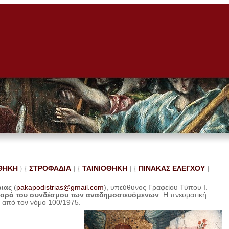
ΘΗΚΗ
} {
ΣΤΡΟΦΑΔΙΑ
} {
ΤΑΙΝΙΟΘΗΚΗ
} {
ΠΙΝΑΚΑΣ ΕΛΕ
ΓΧΟΥ
}
ριας
(
pakapodistrias@gmail.com
), υπεύθυνος Γραφείου Τύπου Ι.
φορά του συνδέσμου των αναδημοσιευόμενων
. Η
πνευματική
η από τον νόμο 100/1975.