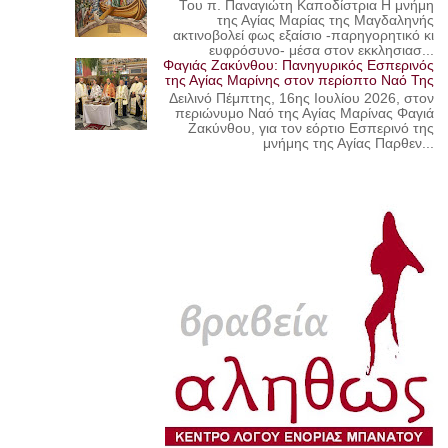
Του π. Παναγιώτη Καποδίστρια Η μνήμη
της Αγίας Μαρίας της Μαγδαληνής
ακτινοβολεί φως εξαίσιο -παρηγορητικό κι
ευφρόσυνο- μέσα στον εκκλησιασ...
Φαγιάς Ζακύνθου: Πανηγυρικός Εσπερινός
της Αγίας Μαρίνης στον περίοπτο Ναό Της
Δειλινό Πέμπτης, 16ης Ιουλίου 2026, στον
περιώνυμο Ναό της Αγίας Μαρίνας Φαγιά
Ζακύνθου, για τον εόρτιο Εσπερινό της
μνήμης της Αγίας Παρθεν...