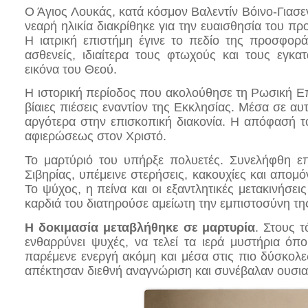
Ο Άγιος Λουκάς, κατά κόσμον Βαλεντίν Βόινο-Γιασε
νεαρή ηλικία διακρίθηκε για την ευαισθησία του π
Η ιατρική επιστήμη έγινε το πεδίο της προσφορ
ασθενείς, ιδιαίτερα τους φτωχούς και τους εγκ
εικόνα του Θεού.
Η ιστορική περίοδος που ακολούθησε τη Ρωσική Ε
βίαιες πιέσεις εναντίον της Εκκλησίας. Μέσα σε α
αργότερα στην επισκοπική διακονία. Η απόφασή τ
αφιερώσεως στον Χριστό.
Το μαρτύριό του υπήρξε πολυετές. Συνελήφθη επα
Σιβηρίας, υπέμεινε στερήσεις, κακουχίες και απο
Το ψύχος, η πείνα και οι εξαντλητικές μετακινήσε
καρδιά του διατηρούσε αμείωτη την εμπιστοσύνη τη
Η δοκιμασία μεταβλήθηκε σε μαρτυρία
. Στους τ
ενθαρρύνει ψυχές, να τελεί τα ιερά μυστήρια όπ
παρέμενε ενεργή ακόμη και μέσα στις πιο δύσκολε
απέκτησαν διεθνή αναγνώριση και συνέβαλαν ουσιαστ