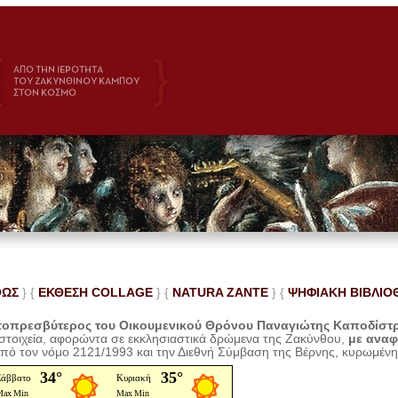
ΘΩΣ
} {
ΕΚΘΕΣΗ COLLAGE
}
{
NATURA ZANTE
} {
ΨΗΦΙΑΚΗ ΒΙΒΛΙΟ
οπρεσβύτερος του Οικουμενικού Θρόνου Παναγιώτης Καποδίστ
 στοιχεία, αφορώντα σε εκκλησιαστικά δρώμενα της Ζακύνθου,
με ανα
από τον νόμο 2121/1993 και την Διεθνή Σύμβαση της Βέρνης, κυρωμέν