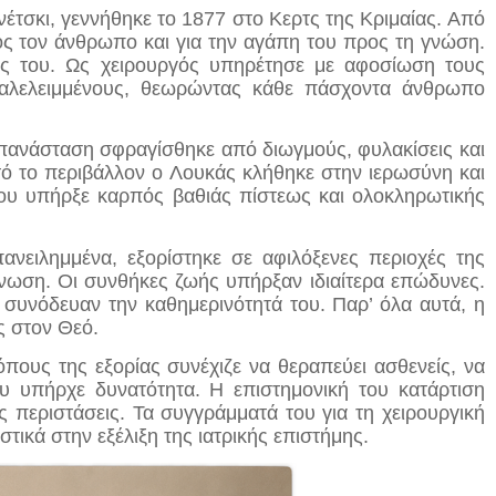
νέτσκι, γεννήθηκε το 1877 στο Κερτς της Κριμαίας. Από
ρος τον άνθρωπο και για την αγάπη του προς τη γνώση.
άς του. Ως χειρουργός υπηρέτησε με αφοσίωση τους
αταλελειμμένους, θεωρώντας κάθε πάσχοντα άνθρωπο
πανάσταση σφραγίσθηκε από διωγμούς, φυλακίσεις και
υτό το περιβάλλον ο Λουκάς κλήθηκε στην ιερωσύνη και
ου υπήρξε καρπός βαθιάς πίστεως και ολοκληρωτικής
νειλημμένα, εξορίστηκε σε αφιλόξενες περιοχές της
μόνωση. Οι συνθήκες ζωής υπήρξαν ιδιαίτερα επώδυνες.
ις συνόδευαν την καθημερινότητά του. Παρ’ όλα αυτά, η
ς στον Θεό.
όπους της εξορίας συνέχιζε να θεραπεύει ασθενείς, να
ου υπήρχε δυνατότητα. Η επιστημονική του κατάρτιση
ς περιστάσεις. Τα συγγράμματά του για τη χειρουργική
ικά στην εξέλιξη της ιατρικής επιστήμης.