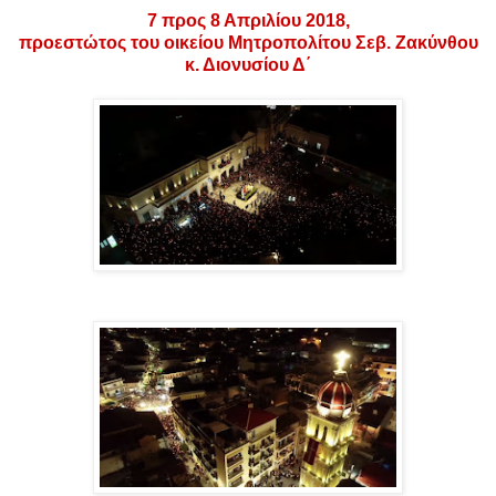
7 προς 8 Απριλίου 2018,
προεστώτος του οικείου Μητροπολίτου Σεβ. Ζακύνθου
κ. Διονυσίου Δ΄