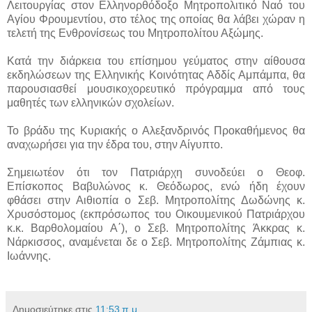
Λειτουργίας στον Ελληνορθόδοξο Μητροπολιτικό Ναό του
Αγίου Φρουμεντίου, στο τέλος της οποίας θα λάβει χώραν η
τελετή της Ενθρονίσεως του Μητροπολίτου Αξώμης.
Κατά την διάρκεια του επίσημου γεύματος στην αίθουσα
εκδηλώσεων της Ελληνικής Κοινότητας Αδδίς Αμπάμπα, θα
παρουσιασθεί μουσικοχορευτικό πρόγραμμα από τους
μαθητές των ελληνικών σχολείων.
Το βράδυ της Κυριακής ο Αλεξανδρινός Προκαθήμενος θα
αναχωρήσει για την έδρα του, στην Αίγυπτο.
Σημειωτέον ότι τον Πατριάρχη συνοδεύει ο Θεοφ.
Επίσκοπος Βαβυλώνος κ. Θεόδωρος, ενώ ήδη έχουν
φθάσει στην Αιθιοπία ο Σεβ. Μητροπολίτης Δωδώνης κ.
Χρυσόστομος (εκπρόσωπος του Οικουμενικού Πατριάρχου
κ.κ. Βαρθολομαίου Α΄), ο Σεβ. Μητροπολίτης Άκκρας κ.
Νάρκισσος, αναμένεται δε ο Σεβ. Μητροπολίτης Ζάμπιας κ.
Ιωάννης.
Δημοσιεύτηκε στις
11:53 π.μ.