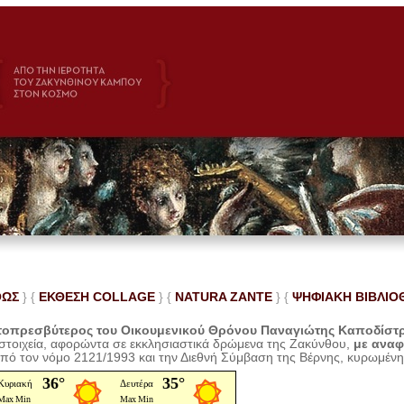
ΘΩΣ
} {
ΕΚΘΕΣΗ COLLAGE
}
{
NATURA ZANTE
} {
ΨΗΦΙΑΚΗ ΒΙΒΛΙΟ
οπρεσβύτερος του Οικουμενικού Θρόνου Παναγιώτης Καποδίστ
 στοιχεία, αφορώντα σε εκκλησιαστικά δρώμενα της Ζακύνθου,
με ανα
από τον νόμο 2121/1993 και την Διεθνή Σύμβαση της Βέρνης, κυρωμέν