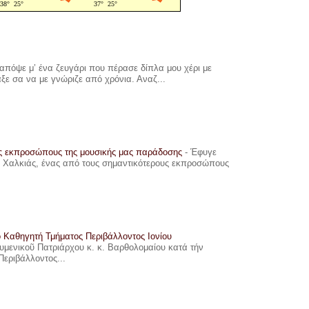
πόψε μ’ ένα ζευγάρι που πέρασε δίπλα μου χέρι με
αξε σα να με γνώριζε από χρόνια. Αναζ...
υς εκπροσώπους της μουσικής μας παράδοσης
-
Έφυγε
ης Χαλκιάς, ένας από τους σημαντικότερους εκπροσώπους
ο Καθηγητή Τμήματος Περιβάλλοντος Ιονίου
ουμενικοῦ Πατριάρχου κ. κ. Βαρθολομαίου κατά τήν
Περιβάλλοντος...