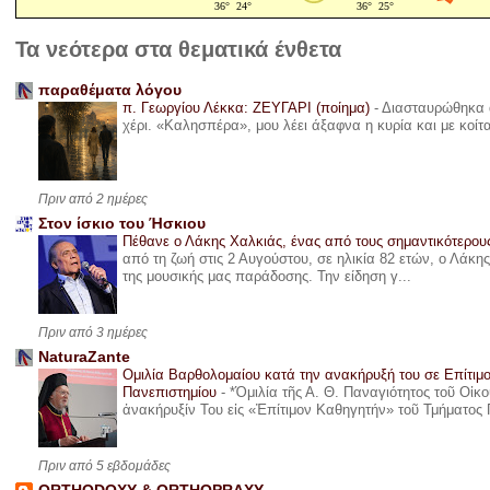
Τα νεότερα στα θεματικά ένθετα
παραθέματα λόγου
π. Γεωργίου Λέκκα: ΖΕΥΓΑΡΙ (ποίημα)
-
Διασταυρώθηκα α
χέρι. «Καλησπέρα», μου λέει άξαφνα η κυρία και με κοίτ
Πριν από 2 ημέρες
Στον ίσκιο του Ήσκιου
Πέθανε ο Λάκης Χαλκιάς, ένας από τους σημαντικότερο
από τη ζωή στις 2 Αυγούστου, σε ηλικία 82 ετών, ο Λάκ
της μουσικής μας παράδοσης. Την είδηση γ...
Πριν από 3 ημέρες
NaturaZante
Ομιλία Βαρθολομαίου κατά την ανακήρυξή του σε Επίτιμ
Πανεπιστημίου
-
*Ὁμιλία τῆς Α. Θ. Παναγιότητος τοῦ Οἰκ
ἀνακήρυξίν Του εἰς «Ἐπίτιμον Καθηγητήν» τοῦ Τμήματος 
Πριν από 5 εβδομάδες