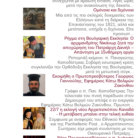
συνεχίζεται με αμείωτη ένταση. Λίγες ώρες
μετά την ανακοίνωση της δεκαπε...
Ομόνοια και διχόνοια
Μία από τις πιο σκληρές δοκιμασίες των
Ελλήνων κατά τη διάρκεια της
Επανάστασης του 1821, αλλά και
μετέπειτα, υπήρξε η διχόνοια. Είτε
προσωπ...
Ρήγμα στη Βουλγαρική Εκκλησία: Ο
αρχιμανδρίτης Νικάνωρ ζητά την
αποχώρηση του Πατριάρχη Δανιήλ –
Απάντηση με 15νθήμερη αργία
Ρεπορτάζ-κείμενο: π. Παναγιώτης
Καποδίστριας Σοβαρή εσωτερική κρίση
συγκλονίζει την Ορθόδοξη Εκκλησία της Βουλγαρίας,
μετά τη μετωπική σύγκ...
Εκοιμήθη ο Πρωτοπρεσβύτερος Γεώργιος
Γιαννούλης, Εφημέριος Κάτω Βολιμών
Ζακύνθου
Γράφει ο π. Παν. Καποδίστριας Την
τελευταία του πνοή παρέδωσε στον
Δημιουργό του απόψε ο εν ενεργεία
Εφημέριος Κάτω Βολιμών Ζακύνθου, Πρωτοπ...
22/7 η εκλογή νέου Αρχιεπισκόπου Καναδά
- Η μετάβαση μπαίνει στην τελική ευθεία
Σύμφωνα με αναφορές του Εθνικού Κήρυκα
και της Panhellenic Post , ο Αρχιεπίσκοπος
Σωτήριος είχε μακρά συνάντηση με τον
Οικουμενικό Πατριάρχ...
Νέος Πρωτοπρεσβύτερος ο π. Ιωάννης