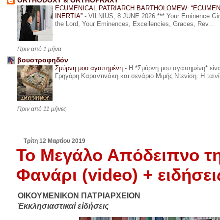
ORTHODOXY & ORTHOPRAXY
ECUMENICAL PATRIARCH BARTHOLOMEW: “ECUMEN
INERTIA”
-
VILNIUS, 8 JUNE 2026 *** Your Eminence Ginta
the Lord, Your Eminences, Excellencies, Graces, Rev...
Πριν από 1 μήνα
βουστροφηδόν
Σμύρνη μου αγαπημένη
-
Η *Σμύρνη μου αγαπημένη* είναι
Γρηγόρη Καραντινάκη και σενάριο Μιμής Ντενίση. Η ταινία
Πριν από 11 μήνες
Τρίτη 12 Μαρτίου 2019
Το Μεγάλο Απόδειπνο τη
Φανάρι (video) + ειδήσε
ΟΙΚΟΥΜΕΝΙΚΟΝ ΠΑΤΡΙΑΡΧΕΙΟΝ
Ἐκκλησιαστικαί εἰδήσεις