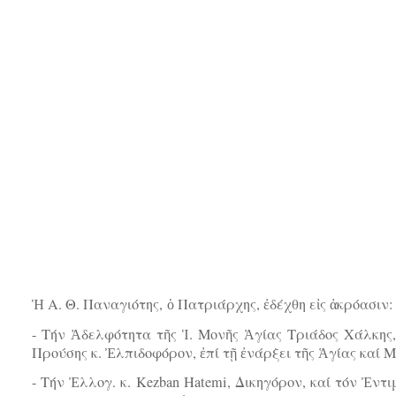
Ἡ Α. Θ. Παναγιότης, ὁ Πατριάρχης, ἐδέχθη εἰς ἀκρόασιν
- Τήν Ἀδελφότητα τῆς Ἱ. Μονῆς Ἁγίας Τριάδος Χάλκης
Προύσης κ. Ἐλπιδοφόρον, ἐπί τῇ ἐνάρξει τῆς Ἁγίας καί
- Tήν Ἐλλογ. κ. Kezban Hatemi, Δικηγόρον, καί τόν Ἐντι