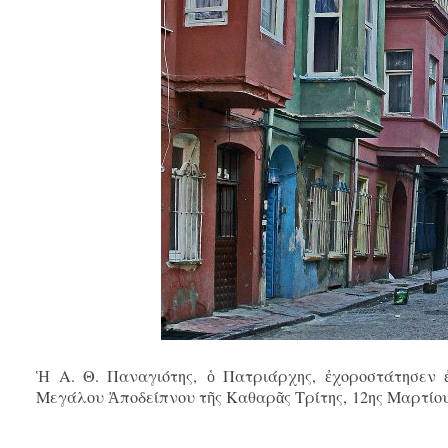
Ἡ Α. Θ. Παναγιότης, ὁ Πατριάρχης, ἐχοροστάτησεν
Μεγάλου Ἀποδείπνου τῆς Καθαρᾶς Τρίτης, 12ης Μαρτίου