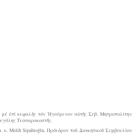
:
, μέ ἐπί κεφαλῆς τόν Ἡγούμενον αὐτῆς Σεβ. Μητροπολίτην
 Μεγάλης Τεσσαρακοστῆς.
μ. κ. Melih Sipahioğlu, Πρόεδρον τοῦ Διοικητικοῦ Συμβουλίου