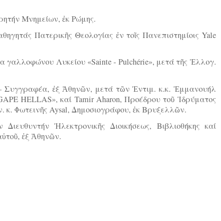
ηρητήν Μνημείων, ἐκ Ρώμης.
Καθηγητάς Πατερικῆς Θεολογίας ἐν τοῖς Πανεπιστημίοις Yale
.
θα γαλλοφώνου Λυκείου «Sainte - Pulchérie», μετά τῆς Ἐλλογ.
 – Συγγραφέα, ἐξ Ἀθηνῶν, μετά τῶν Ἐντιμ. κ.κ. Ἐμμανουήλ
GAPE HELLAS», καί Tamir Aharon, Προέδρου τοῦ Ἱδρύματος
Εὐγεν. κ. Φωτεινῆς Aysal, Δημοσιογράφου, ἐκ Βρυξελλῶν.
ν Διευθυντήν Ἠλεκτρονικῆς Διοικήσεως, Βιβλιοθήκης καί
ὐτοῦ, ἐξ Ἀθηνῶν.