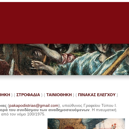
ΘΗΚΗ
} {
ΣΤΡΟΦΑΔΙΑ
} {
ΤΑΙΝΙΟΘΗΚΗ
} {
ΠΙΝΑΚΑΣ ΕΛΕ
ΓΧΟΥ
}
ριας
(
pakapodistrias@gmail.com
), υπεύθυνος Γραφείου Τύπου Ι.
φορά του συνδέσμου των αναδημοσιευόμενων
. Η
πνευματική
η από τον νόμο 100/1975.