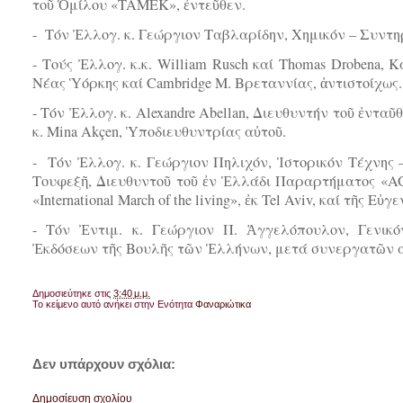
τοῦ Ὁμίλου «TAMEK», ἐντεῦθεν.
- Τόν Ἐλλογ. κ. Γεώργιον Ταβλαρίδην, Χημικόν – Συντ
- Τούς Ἐλλογ. κ.κ. William Rusch καί Thomas Drobena, 
Νέας Ὑόρκης καί Cambridge Μ. Βρεταννίας, ἀντιστοίχως
- Τόν Ἐλλογ. κ. Alexandre Abellan, Διευθυντήν τοῦ ἐνταῦ
κ. Mina Akçen, Ὑποδιευθυντρίας αὐτοῦ.
- Τόν Ἐλλογ. κ. Γεώργιον Πηλιχόν, Ἱστορικόν Τέχνης
Τουφεξῆ, Διευθυντοῦ τοῦ ἐν Ἑλλάδι Παραρτήματος «A
«International March of the living», ἐκ Tel Aviv, καί τῆς 
- Τόν Ἐντιμ. κ. Γεώργιον Π. Ἀγγελόπουλον, Γενικό
Ἐκδόσεων τῆς Βουλῆς τῶν Ἑλλήνων, μετά συνεργατῶν α
Δημοσιεύτηκε στις
3:40 μ.μ.
Το κείμενο αυτό ανήκει στην Ενότητα
Φαναριώτικα
Δεν υπάρχουν σχόλια:
Δημοσίευση σχολίου