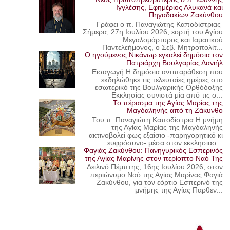
Ιγγλέσης, Εφημέριος Αλυκανά και
Πηγαδακίων Ζακύνθου
Γράφει ο π. Παναγιώτης Καποδίστριας
Σήμερα, 27η Ιουλίου 2026, εορτή του Αγίου
Μεγαλομάρτυρος και Ιαματικού
Παντελεήμονος, ο Σεβ. Μητροπολίτ...
Ο ηγούμενος Νικάνωρ εγκαλεί δημόσια τον
Πατριάρχη Βουλγαρίας Δανιήλ
Εισαγωγή Η δημόσια αντιπαράθεση που
εκδηλώθηκε τις τελευταίες ημέρες στο
εσωτερικό της Βουλγαρικής Ορθόδοξης
Εκκλησίας συνιστά μία από τις σ...
Το πέρασμα της Αγίας Μαρίας της
Μαγδαληνής από τη Ζάκυνθο
Του π. Παναγιώτη Καποδίστρια Η μνήμη
της Αγίας Μαρίας της Μαγδαληνής
ακτινοβολεί φως εξαίσιο -παρηγορητικό κι
ευφρόσυνο- μέσα στον εκκλησιασ...
Φαγιάς Ζακύνθου: Πανηγυρικός Εσπερινός
της Αγίας Μαρίνης στον περίοπτο Ναό Της
Δειλινό Πέμπτης, 16ης Ιουλίου 2026, στον
περιώνυμο Ναό της Αγίας Μαρίνας Φαγιά
Ζακύνθου, για τον εόρτιο Εσπερινό της
μνήμης της Αγίας Παρθεν...