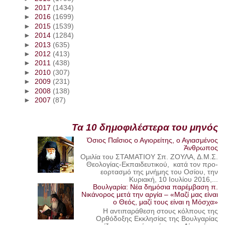
►
2017
(1434)
►
2016
(1699)
►
2015
(1539)
►
2014
(1284)
►
2013
(635)
►
2012
(413)
►
2011
(438)
►
2010
(307)
►
2009
(231)
►
2008
(138)
►
2007
(87)
Τα 10 δημοφιλέστερα του μηνός
Όσιος Παΐσιος ο Αγιορείτης, ο Αγιασμένος
Άνθρωπος
Ομιλία του ΣΤΑΜΑΤΙΟΥ Σπ. ΖΟΥΛΑ, Δ.Μ.Σ.
Θεολογίας-Εκπαιδευτικού, κατά τον προ-
εορτασμό της μνήμης του Οσίου, την
Κυριακή, 10 Ιουλίου 2016,...
Βουλγαρία: Νέα δημόσια παρέμβαση π.
Νικάνορος μετά την αργία – «Μαζί μας είναι
ο Θεός, μαζί τους είναι η Μόσχα»
Η αντιπαράθεση στους κόλπους της
Ορθόδοξης Εκκλησίας της Βουλγαρίας