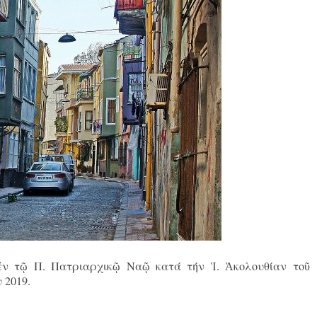
 ἐν τῷ Π. Πατριαρχικῷ Ναῷ κατά τήν Ἱ. Ἀκολουθίαν τοῦ
 2019.