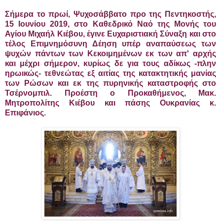
Σήμερα το πρωί, Ψυχοσάββατο προ της Πεντηκοστής,
15 Ιουνίου 2019, στο Καθεδρικό Ναό της Μονής του
Αγίου Μιχαήλ Κιέβου, έγινε Ευχαριστιακή Σύναξη και στο
τέλος Επιμνημόσυνη Δέηση υπέρ αναπαύσεως των
ψυχών πάντων των Κεκοιμημένων εκ των απ' αρχής
και μέχρι σήμερον, κυρίως δε για τους αδίκως -πλην
ηρωικώς- τεθνεώτας εξ αιτίας της κατακτητικής μανίας
των Ρώσων και εκ της πυρηνικής καταστροφής στο
Τσέρνομπιλ. Προέστη ο Προκαθήμενος, Μακ.
Μητροπολίτης Κιέβου και πάσης Ουκρανίας κ.
Επιφάνιος.