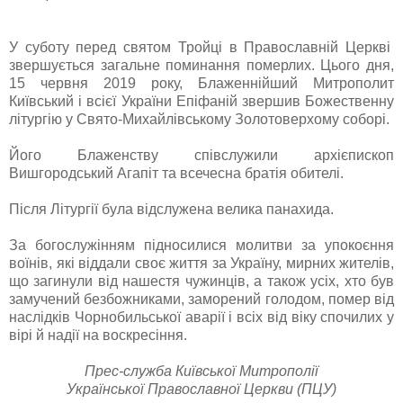
У суботу перед святом Тройці в Православній Церкві
звершується загальне поминання померлих. Цього дня,
15 червня 2019 року, Блаженнійший Митрополит
Київський і всієї України Епіфаній звершив Божественну
літургію у Свято-Михайлівському Золотоверхому соборі.
Його Блаженству співслужили архієпископ
Вишгородський Агапіт та всечесна братія обителі.
Після Літургії була відслужена велика панахида.
За богослужінням підносилися молитви за упокоєння
воїнів, які віддали своє життя за Україну, мирних жителів,
що загинули від нашестя чужинців, а також усіх, хто був
замучений безбожниками, заморений голодом, помер від
наслідків Чорнобильської аварії і всіх від віку спочилих у
вірі й надії на воскресіння.
Прес-служба Київської Митрополії
Української Православної Церкви (ПЦУ)