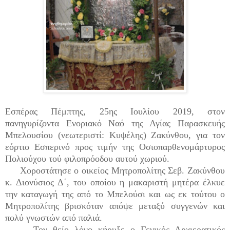
Εσπέρας Πέμπτης, 25ης Ιουλίου 2019, στον
πανηγυρίζοντα Ενοριακό Ναό της Αγίας Παρασκευής
Μπελουσίου (νεωτεριστί: Κυψέλης) Ζακύνθου, για τον
εόρτιο Εσπερινό προς τιμήν της Οσιοπαρθενομάρτυρος
Πολιούχου τού φιλοπρόοδου αυτού χωριού.
Χοροστάτησε ο οικείος Μητροπολίτης Σεβ. Ζακύνθου
κ. Διονύσιος Δ΄, του οποίου η μακαριστή μητέρα έλκυε
την καταγωγή της από το Μπελούσι και ως εκ τούτου ο
Μητροπολίτης βρισκόταν απόψε μεταξύ συγγενών και
πολύ γνωστών από παλιά.
Τον θείο λόγο κήρυξε ο Γενικός Αρχιερατικός