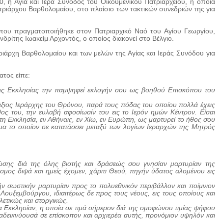
 η Αγία και Ιερά Σύνοδος του Οικουμενικού Πατριαρχείου, η οποία
τριάρχου Βαρθολομαίου, στο πλαίσιο των τακτικών συνεδριών της για
που πραγματοποιήθηκε στον Πατριαρχικό Ναό του Αγίου Γεωργίου,
ρίτης Ιωακείμ Αρχοντός, ο οποίος διακονεί στο Βέλγιο.
ιάρχη Βαρθολομαίου και των μελών της Αγίας και Ιεράς Συνόδου για
τος είπε:
λης Εκκλησίας την παμψηφεί εκλογήν σου ως βοηθού Επισκόπου του
 άξιος Ιεράρχης του Θρόνου, παρά τους πόδας του οποίου πολλά έχεις
ος του, την ευλαβή αφοσίωσίν του εις το Ιερόν ημών Κέντρον. Είσαι
 τη Εκκλησία, εν Αθήναις, εν Χίω, εν Ευρώπη, ως μαρτυρεί το ήθος σου
μα το οποίον σε κατατάσσει μεταξύ των λογίων Ιεραρχών της Μητρός
σης διά της όλης βιοτής και δράσεώς σου γνησίαν μαρτυρίαν της
ος διψά και ημείς έχομεν, χάριτι Θεού, πηγήν ύδατος αλομένου εις
ν σωστικήν μαρτυρίαν προς το πολυεθνικόν περιβάλλον και ποίμνιον
ουξεμβούργου, ιδιαιτέρως δε προς τους νέους, εις τους οποίους και
ετικώς και στοργικώς.
ρα Εκκλησίαν, η οποία σε τιμά σήμερον διά της ομοφώνου τιμίας ψήφου
αδεικνύουσά σε επίσκοπον και αρχιερέα αυτής, προνόμιον υψηλόν και