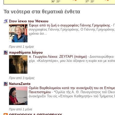
Τα νεότερα στα θεματικά ένθετα
Στον ίσκιο του Ήσκιου
Έφυγε από τη ζωή ο συγγραφέας Γιάννης Γρηγοράκης
-
Π
συγγραφέας Γιάννης Γρηγοράκης. Ο Γιάννης Γρηγοράκης 
χρόνια άσ...
Πριν από 1 ημέρα
παραθέματα λόγου
π. Γεωργίου Λέκκα: ΖΕΥΓΑΡΙ (ποίημα)
-
Διασταυρώθηκα α
χέρι. «Καλησπέρα», μου λέει άξαφνα η κυρία και με κοίτ
Πριν από 3 ημέρες
NaturaZante
Ομιλία Βαρθολομαίου κατά την ανακήρυξή του σε Επίτιμ
Πανεπιστημίου
-
*Ὁμιλία τῆς Α. Θ. Παναγιότητος τοῦ Οἰκ
ἀνακήρυξίν Του εἰς «Ἐπίτιμον Καθηγητήν» τοῦ Τμήματος 
Πριν από 1 μήνα