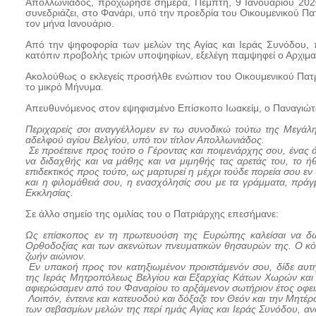
Απολλωνιάδος, προχώρησε σήμερα, Πέμπτη, 9 Ιανουαρίου 2020,
συνεδριάζει, στο Φανάρι, υπό την προεδρία του Οικουμενικού Πα
τον μήνα Ιανουάριο.
Από την ψηφοφορία των μελών της Αγίας και Ιεράς Συνόδου, 
κατόπιν προβολής τριών υποψηφίων, εξελέγη παμψηφεί ο Αρχιμανδ
Aκολούθως ο εκλεγείς προσήλθε ενώπιον του Οικουμενικού Πατρ
το μικρό Μήνυμα.
Απευθυνόμενος στον εψηφισμένο Επίσκοπο Ιωακείμ, ο Παναγιώτα
Περιχαρείς σοι αναγγέλλομεν εν τω συνοδικώ τούτω της Μεγά
αδελφού αγίου Βελγίου, υπό τον τίτλον Απολλωνιάδος.
Σε προέτεινε προς τούτο ο Γέροντας και ποιμενάρχης σου, ένας
να διδαχθής και να μάθης και να μιμηθής τας αρετάς του, το ήθ
επιδεκτικός προς τούτο, ως μαρτυρεί η μέχρι τούδε πορεία σου εν
και η φιλομάθειά σου, η ενασχόλησίς σου με τα γράμματα, πράγ
Εκκλησίας.
Σε άλλο σημείο της ομιλίας του ο Πατριάρχης επεσήμανε:
Ως επίσκοπος εν τη πρωτευούση της Ευρώπης καλείσαι να δώ
Ορθοδοξίας και των ακενώτων πνευματικών θησαυρών της. Ο κόσμ
ζωήν αιώνιον.
Εν υπακοή προς τον κατηξιωμένον προιστάμενόν σου, δίδε αυτή
της Ιεράς Μητροπόλεως Βελγίου και Εξαρχίας Κάτων Χωρών και Λ
αφιερώσαμεν από του Φαναρίου το αρξάμενον σωτήριον έτος οφειλ
Λοιπόν, έντεινε και κατευοδού και δόξαζε τον Θεόν και την Μητέ
των σεβασμίων μελών της περί ημάς Αγίας και Ιεράς Συνόδου, αν