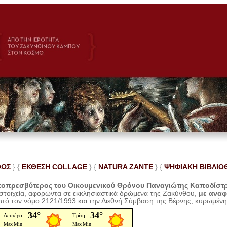
ΘΩΣ
} {
ΕΚΘΕΣΗ COLLAGE
}
{
NATURA ZANTE
} {
ΨΗΦΙΑΚΗ ΒΙΒΛΙΟ
οπρεσβύτερος του Οικουμενικού Θρόνου Παναγιώτης Καποδίστ
 στοιχεία, αφορώντα σε εκκλησιαστικά δρώμενα της Ζακύνθου,
με ανα
από τον νόμο 2121/1993 και την Διεθνή Σύμβαση της Βέρνης, κυρωμέν