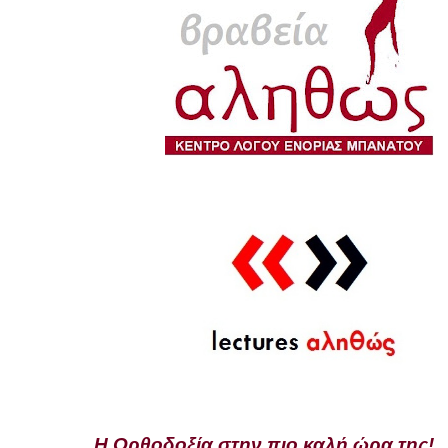
Η Ορθοδοξία στην πιο καλή ώρα της!