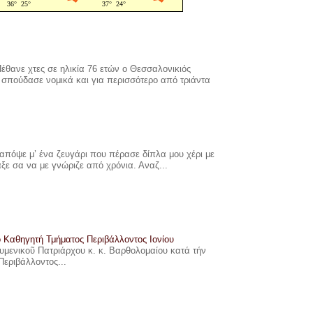
έθανε χτες σε ηλικία 76 ετών ο Θεσσαλονικιός
σπούδασε νομικά και για περισσότερο από τριάντα
πόψε μ’ ένα ζευγάρι που πέρασε δίπλα μου χέρι με
αξε σα να με γνώριζε από χρόνια. Αναζ...
ο Καθηγητή Τμήματος Περιβάλλοντος Ιονίου
ουμενικοῦ Πατριάρχου κ. κ. Βαρθολομαίου κατά τήν
Περιβάλλοντος...