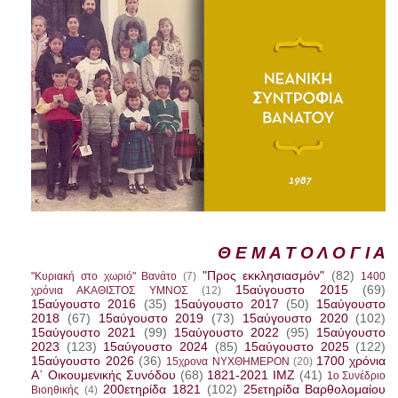
Θ Ε Μ Α Τ Ο Λ Ο Γ Ι Α
"Προς εκκλησιασμόν"
(82)
"Κυριακή στο χωριό" Βανάτο
(7)
1400
15αύγουστο 2015
(69)
χρόνια ΑΚΑΘΙΣΤΟΣ ΥΜΝΟΣ
(12)
15αύγουστο 2016
(35)
15αύγουστο 2017
(50)
15αύγουστο
2018
(67)
15αύγουστο 2019
(73)
15αύγουστο 2020
(102)
15αύγουστο 2021
(99)
15αύγουστο 2022
(95)
15αύγουστο
2023
(123)
15αύγουστο 2024
(85)
15αύγουστο 2025
(122)
15αύγουστο 2026
(36)
1700 χρόνια
15χρονα ΝΥΧΘΗΜΕΡΟΝ
(20)
Α΄ Οικουμενικής Συνόδου
(68)
1821-2021 IMZ
(41)
1ο Συνέδριο
200ετηρίδα 1821
(102)
25ετηρίδα Βαρθολομαίου
Βιοηθικής
(4)