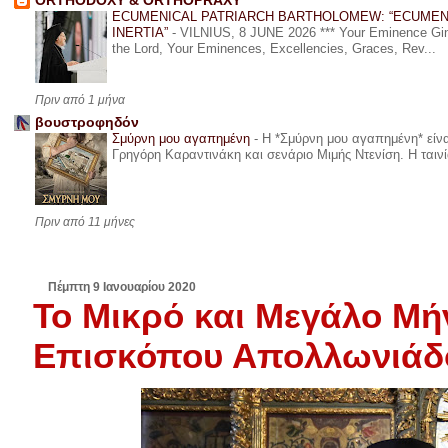
ORTHODOXY & ORTHOPRAXY
ECUMENICAL PATRIARCH BARTHOLOMEW: “ECUMEN
INERTIA”
-
VILNIUS, 8 JUNE 2026 *** Your Eminence Ginta
the Lord, Your Eminences, Excellencies, Graces, Rev...
Πριν από 1 μήνα
βουστροφηδόν
Σμύρνη μου αγαπημένη
-
Η *Σμύρνη μου αγαπημένη* είναι
Γρηγόρη Καραντινάκη και σενάριο Μιμής Ντενίση. Η ταινία
Πριν από 11 μήνες
Πέμπτη 9 Ιανουαρίου 2020
Το Μικρό και Μεγάλο Μή
Επισκόπου Απολλωνιάδ