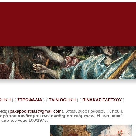
ΘΗΚΗ
} {
ΣΤΡΟΦΑΔΙΑ
} {
ΤΑΙΝΙΟΘΗΚΗ
} {
ΠΙΝΑΚΑΣ ΕΛΕ
ΓΧΟΥ
}
ριας
(
pakapodistrias@gmail.com
), υπεύθυνος Γραφείου Τύπου Ι.
φορά του συνδέσμου των αναδημοσιευόμενων
. Η
πνευματική
η από τον νόμο 100/1975.