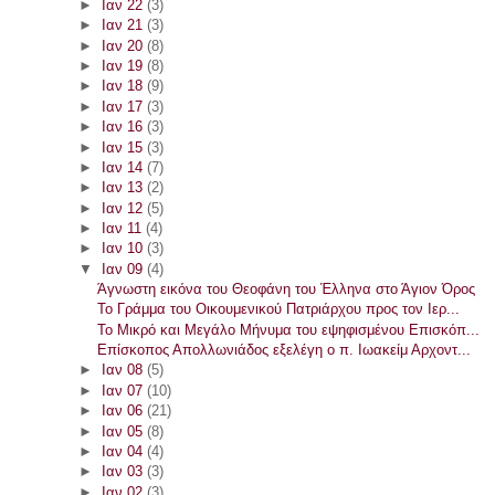
►
Ιαν 22
(3)
►
Ιαν 21
(3)
►
Ιαν 20
(8)
►
Ιαν 19
(8)
►
Ιαν 18
(9)
►
Ιαν 17
(3)
►
Ιαν 16
(3)
►
Ιαν 15
(3)
►
Ιαν 14
(7)
►
Ιαν 13
(2)
►
Ιαν 12
(5)
►
Ιαν 11
(4)
►
Ιαν 10
(3)
▼
Ιαν 09
(4)
Άγνωστη εικόνα του Θεοφάνη του Έλληνα στο Άγιον Όρος
Το Γράμμα του Οικουμενικού Πατριάρχου προς τον Ιερ...
Το Μικρό και Μεγάλο Μήνυμα του εψηφισμένου Επισκόπ...
Επίσκοπος Απολλωνιάδος εξελέγη ο π. Ιωακείμ Αρχοντ...
►
Ιαν 08
(5)
►
Ιαν 07
(10)
►
Ιαν 06
(21)
►
Ιαν 05
(8)
►
Ιαν 04
(4)
►
Ιαν 03
(3)
►
Ιαν 02
(3)