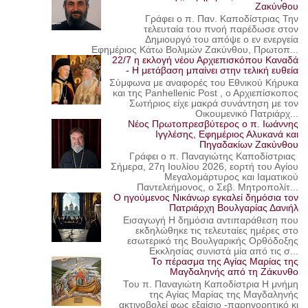
Ζακύνθου
Γράφει ο π. Παν. Καποδίστριας Την
τελευταία του πνοή παρέδωσε στον
Δημιουργό του απόψε ο εν ενεργεία
Εφημέριος Κάτω Βολιμών Ζακύνθου, Πρωτοπ...
22/7 η εκλογή νέου Αρχιεπισκόπου Καναδά
- Η μετάβαση μπαίνει στην τελική ευθεία
Σύμφωνα με αναφορές του Εθνικού Κήρυκα
και της Panhellenic Post , ο Αρχιεπίσκοπος
Σωτήριος είχε μακρά συνάντηση με τον
Οικουμενικό Πατριάρχ...
Νέος Πρωτοπρεσβύτερος ο π. Ιωάννης
Ιγγλέσης, Εφημέριος Αλυκανά και
Πηγαδακίων Ζακύνθου
Γράφει ο π. Παναγιώτης Καποδίστριας
Σήμερα, 27η Ιουλίου 2026, εορτή του Αγίου
Μεγαλομάρτυρος και Ιαματικού
Παντελεήμονος, ο Σεβ. Μητροπολίτ...
Ο ηγούμενος Νικάνωρ εγκαλεί δημόσια τον
Πατριάρχη Βουλγαρίας Δανιήλ
Εισαγωγή Η δημόσια αντιπαράθεση που
εκδηλώθηκε τις τελευταίες ημέρες στο
εσωτερικό της Βουλγαρικής Ορθόδοξης
Εκκλησίας συνιστά μία από τις σ...
Το πέρασμα της Αγίας Μαρίας της
Μαγδαληνής από τη Ζάκυνθο
Του π. Παναγιώτη Καποδίστρια Η μνήμη
της Αγίας Μαρίας της Μαγδαληνής
ακτινοβολεί φως εξαίσιο -παρηγορητικό κι