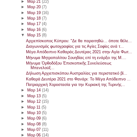
►
Μαρ 21
(22)
►
Μαρ 20
(7)
►
Μαρ 19
(16)
►
Μαρ 18
(7)
►
Μαρ 17
(4)
►
Μαρ 16
(6)
▼
Μαρ 15
(8)
Αρχιεπίσκοπος Κύπρου: "Δε θα παραιτηθώ… όποτε θέλε...
Διαγωνισμός φωτογραφίας για τις Αγίες Σοφίες ανά τ...
Μέγα Απόδειπνο Καθαράς Δευτέρας 2021 στην Αγία Φωτ...
Μήνυμα Μητροπολίτου Σουηδίας επί τη ενάρξει της Μ....
Μήνυμα Ὀρθοδόξου Ἐπισκοπικῆς Συνελεύσεως
Μπενελούξ...
Δήλωση Αρχιεπισκόπου Αυστραλίας για περιστατικό βί...
Καθαρά Δευτέρα 2021 στο Φανάρι: Το Μέγα Απόδειπνο ...
Πατριαρχική Χοροστασία για την Κυριακή της Τυρινής...
►
Μαρ 14
(14)
►
Μαρ 13
(5)
►
Μαρ 12
(15)
►
Μαρ 11
(5)
►
Μαρ 10
(5)
►
Μαρ 09
(6)
►
Μαρ 08
(8)
►
Μαρ 07
(11)
►
Μαρ 06
(14)