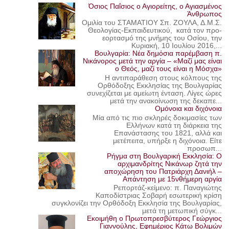
Όσιος Παΐσιος ο Αγιορείτης, ο Αγιασμένος
Άνθρωπος
Ομιλία του ΣΤΑΜΑΤΙΟΥ Σπ. ΖΟΥΛΑ, Δ.Μ.Σ.
Θεολογίας-Εκπαιδευτικού, κατά τον προ-
εορτασμό της μνήμης του Οσίου, την
Κυριακή, 10 Ιουλίου 2016,...
Βουλγαρία: Νέα δημόσια παρέμβαση π.
Νικάνορος μετά την αργία – «Μαζί μας είναι
ο Θεός, μαζί τους είναι η Μόσχα»
Η αντιπαράθεση στους κόλπους της
Ορθόδοξης Εκκλησίας της Βουλγαρίας
συνεχίζεται με αμείωτη ένταση. Λίγες ώρες
μετά την ανακοίνωση της δεκαπε...
Ομόνοια και διχόνοια
Μία από τις πιο σκληρές δοκιμασίες των
Ελλήνων κατά τη διάρκεια της
Επανάστασης του 1821, αλλά και
μετέπειτα, υπήρξε η διχόνοια. Είτε
προσωπ...
Ρήγμα στη Βουλγαρική Εκκλησία: Ο
αρχιμανδρίτης Νικάνωρ ζητά την
αποχώρηση του Πατριάρχη Δανιήλ –
Απάντηση με 15νθήμερη αργία
Ρεπορτάζ-κείμενο: π. Παναγιώτης
Καποδίστριας Σοβαρή εσωτερική κρίση
συγκλονίζει την Ορθόδοξη Εκκλησία της Βουλγαρίας,
μετά τη μετωπική σύγκ...
Εκοιμήθη ο Πρωτοπρεσβύτερος Γεώργιος
Γιαννούλης, Εφημέριος Κάτω Βολιμών