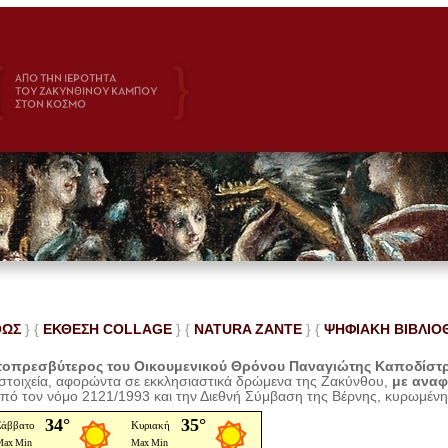
ΘΩΣ
} {
ΕΚΘΕΣΗ COLLAGE
}
{
NATURA ZANTE
} {
ΨΗΦΙΑΚΗ ΒΙΒΛΙΟ
οπρεσβύτερος του Οικουμενικού Θρόνου Παναγιώτης Καποδίστ
 στοιχεία, αφορώντα σε εκκλησιαστικά δρώμενα της Ζακύνθου,
με ανα
από τον νόμο 2121/1993 και την Διεθνή Σύμβαση της Βέρνης, κυρωμέν