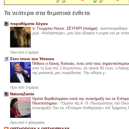
Τα νεότερα στα θεματικά ένθετα
παραθέματα λόγου
π. Γεωργίου Λέκκα: ΖΕΥΓΑΡΙ (ποίημα)
-
Διασταυρώθηκα α
χέρι. «Καλησπέρα», μου λέει άξαφνα η κυρία και με κοίτ
Πριν από 2 ημέρες
Στον ίσκιο του Ήσκιου
Πέθανε ο Λάκης Χαλκιάς, ένας από τους σημαντικότερο
από τη ζωή στις 2 Αυγούστου, σε ηλικία 82 ετών, ο Λάκ
της μουσικής μας παράδοσης. Την είδηση γ...
Πριν από 3 ημέρες
NaturaZante
Ομιλία Βαρθολομαίου κατά την ανακήρυξή του σε Επίτιμ
Πανεπιστημίου
-
*Ὁμιλία τῆς Α. Θ. Παναγιότητος τοῦ Οἰκ
ἀνακήρυξίν Του εἰς «Ἐπίτιμον Καθηγητήν» τοῦ Τμήματος 
Πριν από 5 εβδομάδες