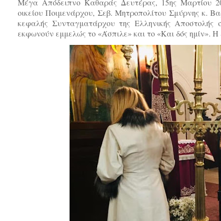
Μέγα Απόδειπνο Καθαράς Δευτέρας, 15ης Μαρτίου 20
οικείου Ποιμενάρχου, Σεβ. Μητροπολίτου Σμύρνης κ. Β
κεφαλής Συνταγματάρχου της Ελληνικής Αποστολής 
εκφωνούν εμμελώς το «Άσπιλε» και το «Και δός ημίν». Η