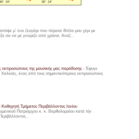
πόψε μ’ ένα ζευγάρι που πέρασε δίπλα μου χέρι με
αξε σα να με γνώριζε από χρόνια. Αναζ...
υς εκπροσώπους της μουσικής μας παράδοσης
-
Έφυγε
ης Χαλκιάς, ένας από τους σημαντικότερους εκπροσώπους
ο Καθηγητή Τμήματος Περιβάλλοντος Ιονίου
ουμενικοῦ Πατριάρχου κ. κ. Βαρθολομαίου κατά τήν
Περιβάλλοντος...