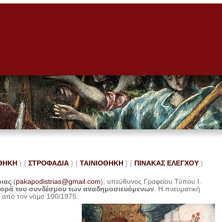
ΘΗΚΗ
} {
ΣΤΡΟΦΑΔΙΑ
} {
ΤΑΙΝΙΟΘΗΚΗ
} {
ΠΙΝΑΚΑΣ ΕΛΕ
ΓΧΟΥ
}
ριας
(
pakapodistrias@gmail.com
), υπεύθυνος Γραφείου Τύπου Ι.
φορά του συνδέσμου των αναδημοσιευόμενων
. Η
πνευματική
η από τον νόμο 100/1975.