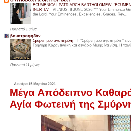
ORTHODOXY & ORTHOPRAXY
ECUMENICAL PATRIARCH BARTHOLOMEW: “ECUMEN
INERTIA”
-
VILNIUS, 8 JUNE 2026 *** Your Eminence Ginta
the Lord, Your Eminences, Excellencies, Graces, Rev...
Πριν από 1 μήνα
βουστροφηδόν
Σμύρνη μου αγαπημένη
-
Η *Σμύρνη μου αγαπημένη* είναι
Γρηγόρη Καραντινάκη και σενάριο Μιμής Ντενίση. Η ταινία
Πριν από 11 μήνες
Δευτέρα 15 Μαρτίου 2021
Μέγα Απόδειπνο Καθαρά
Αγία Φωτεινή της Σμύρν