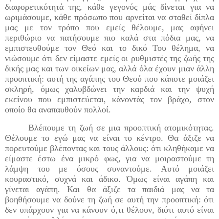
διαφορετικότητά της, κάθε γεγονός μάς δίνεται για να
ωριμάσουμε, κάθε πρόσωπο που αρνείται να σταθεί δίπλα
μας με τον τρόπο που εμείς θέλουμε, μας αφήνει
περιθώριο να πατήσουμε πιο καλά στα πόδια μας, να
εμπιστευθούμε τον Θεό και το δικό Του θέλημα, να
νιώσουμε ότι δεν είμαστε εμείς οι ρυθμιστές της ζωής της
δικής μας και των οικείων μας, αλλά όλα έχουν μιαν άλλη
προοπτική: αυτή της αγάπης του Θεού που κάποτε μοιάζει
σκληρή, όμως χαλυβδώνει την καρδιά και την ψυχή
εκείνου που εμπιστεύεται, κάνοντάς τον βράχο, στον
οποίο θα αναπαυθούν πολλοί.
Βλέπουμε τη ζωή σε μια προοπτική ατομικότητας.
Θέλουμε το εγώ μας να είναι το κέντρο. Θα άξιζε να
πορευτούμε βλέποντας και τους άλλους: ότι κληθήκαμε να
είμαστε έστω ένα μικρό φως, για να μοιραστούμε τη
λάμψη του με όσους συναντούμε. Αυτό μοιάζει
κουραστικό, συχνά και άδικο. Όμως είναι αγάπη και
γίνεται αγάπη. Και θα άξιζε τα παιδιά μας να τα
βοηθήσουμε να δούνε τη ζωή σε αυτή την προοπτική: ότι
δεν υπάρχουν για να κάνουν ό,τι θέλουν, διότι αυτό είναι