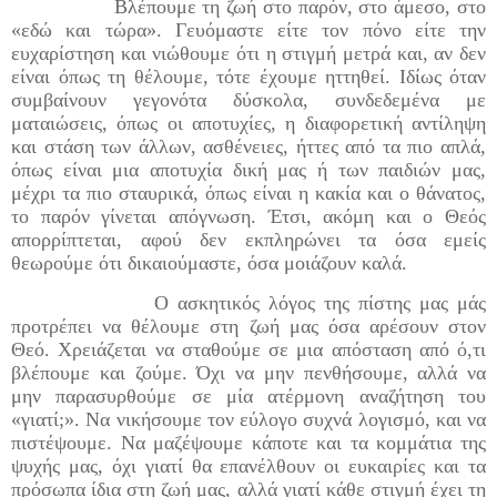
Βλέπουμε τη ζωή στο παρόν, στο άμεσο, στο
«εδώ και τώρα». Γευόμαστε είτε τον πόνο είτε την
ευχαρίστηση και νιώθουμε ότι η στιγμή μετρά και, αν δεν
είναι όπως τη θέλουμε, τότε έχουμε ηττηθεί. Ιδίως όταν
συμβαίνουν γεγονότα δύσκολα, συνδεδεμένα με
ματαιώσεις, όπως οι αποτυχίες, η διαφορετική αντίληψη
και στάση των άλλων, ασθένειες, ήττες από τα πιο απλά,
όπως είναι μια αποτυχία δική μας ή των παιδιών μας,
μέχρι τα πιο σταυρικά, όπως είναι η κακία και ο θάνατος,
το παρόν γίνεται απόγνωση. Έτσι, ακόμη και ο Θεός
απορρίπτεται, αφού δεν εκπληρώνει τα όσα εμείς
θεωρούμε ότι δικαιούμαστε, όσα μοιάζουν καλά.
Ο ασκητικός λόγος της πίστης μας μάς
προτρέπει να θέλουμε στη ζωή μας όσα αρέσουν στον
Θεό. Χρειάζεται να σταθούμε σε μια απόσταση από ό,τι
βλέπουμε και ζούμε. Όχι να μην πενθήσουμε, αλλά να
μην παρασυρθούμε σε μία ατέρμονη αναζήτηση του
«γιατί;». Να νικήσουμε τον εύλογο συχνά λογισμό, και να
πιστέψουμε. Να μαζέψουμε κάποτε και τα κομμάτια της
ψυχής μας, όχι γιατί θα επανέλθουν οι ευκαιρίες και τα
πρόσωπα ίδια στη ζωή μας, αλλά γιατί κάθε στιγμή έχει τη