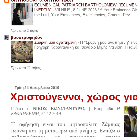
ORTHODOXY & ORTHOPRAXY
ECUMENICAL PATRIARCH BARTHOLOMEW: “ECUMEN
INERTIA”
-
VILNIUS, 8 JUNE 2026 *** Your Eminence Ginta
the Lord, Your Eminences, Excellencies, Graces, Rev...
Πριν από 1 μήνα
βουστροφηδόν
Σμύρνη μου αγαπημένη
-
Η *Σμύρνη μου αγαπημένη* είναι
Γρηγόρη Καραντινάκη και σενάριο Μιμής Ντενίση. Η ταινία
Πριν από 11 μήνες
Τρίτη 24 Δεκεμβρίου 2019
Χριστούγεννα, χώρος για
Γράφει ο
ΝΙΚΟΣ ΚΩΝΣΤΑΝΤΑΡΑΣ
| Εφημερίδα
Η
ΚΑΘΗΜΕΡΙΝΗ,
24.12.2019
Η αφήγηση είναι του μητροπολίτη Ζάμπιας
Ιωάννη και τη μεταφέρω από μνήμης. Ελπίζω ο