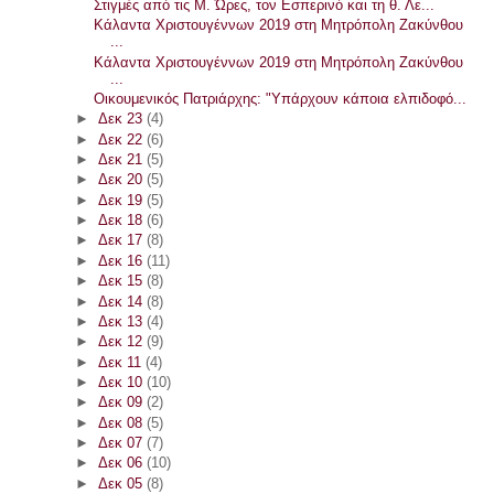
Στιγμές από τις Μ. Ώρες, τον Εσπερινό και τη θ. Λε...
Κάλαντα Χριστουγέννων 2019 στη Μητρόπολη Ζακύνθου
...
Κάλαντα Χριστουγέννων 2019 στη Μητρόπολη Ζακύνθου
...
Οικουμενικός Πατριάρχης: "Υπάρχουν κάποια ελπιδοφό...
►
Δεκ 23
(4)
►
Δεκ 22
(6)
►
Δεκ 21
(5)
►
Δεκ 20
(5)
►
Δεκ 19
(5)
►
Δεκ 18
(6)
►
Δεκ 17
(8)
►
Δεκ 16
(11)
►
Δεκ 15
(8)
►
Δεκ 14
(8)
►
Δεκ 13
(4)
►
Δεκ 12
(9)
►
Δεκ 11
(4)
►
Δεκ 10
(10)
►
Δεκ 09
(2)
►
Δεκ 08
(5)
►
Δεκ 07
(7)
►
Δεκ 06
(10)
►
Δεκ 05
(8)