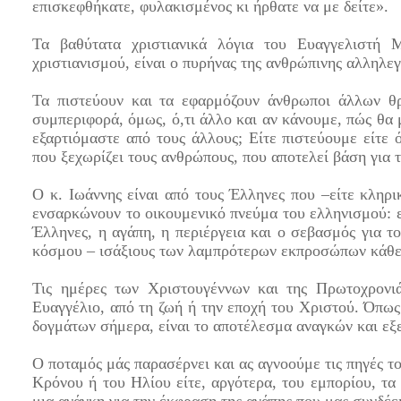
επισκεφθήκατε, φυλακισμένος κι ήρθατε να με δείτε».
Τα βαθύτατα χριστιανικά λόγια του Ευαγγελιστή Μ
χριστιανισμού, είναι ο πυρήνας της ανθρώπινης αλληλεγ
Τα πιστεύουν και τα εφαρμόζουν άνθρωποι άλλων θρ
συμπεριφορά, όμως, ό,τι άλλο και αν κάνουμε, πώς θα
εξαρτιόμαστε από τους άλλους; Είτε πιστεύουμε είτε 
που ξεχωρίζει τους ανθρώπους, που αποτελεί βάση για τ
Ο κ. Ιωάννης είναι από τους Έλληνες που –είτε κληρικο
ενσαρκώνουν το οικουμενικό πνεύμα του ελληνισμού: εν
Έλληνες, η αγάπη, η περιέργεια και ο σεβασμός για το
κόσμου – ισάξιους των λαμπρότερων εκπροσώπων κάθε
Τις ημέρες των Χριστουγέννων και της Πρωτοχρονι
Ευαγγέλιο, από τη ζωή ή την εποχή του Χριστού. Όπως 
δογμάτων σήμερα, είναι το αποτέλεσμα αναγκών και εξ
Ο ποταμός μάς παρασέρνει και ας αγνοούμε τις πηγές το
Κρόνου ή του Ηλίου είτε, αργότερα, του εμπορίου, τα