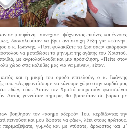
καν σε μια φάτνη –συνέχισε– ψάχνοντας εικόνες και έννοιες
μως, δυσκολευόταν να βρει αντίστοιχη λέξη για «φάτνη».
ησε ο κ. Ιωάννης. «Γιατί φυλακίζετε τα ζώα σας;» απόρησαν
απόστολου να μεταδώσει το μήνυμα της αγάπης του Χριστού.
 παιδιά, με αγριολούλουδα και μια πρόσκληση. «Πείτε στον
ολύ χώρο στις καλύβες μας για να μείνει», είπαν.
 αυτός και η μικρή του ομάδα επιτελούν, ο κ. Ιωάννης
λής του. «Ας φροντίσουμε να κάνουμε χώρο στην καρδιά μας
στε εδώ», είπε. Αυτόν τον Χριστό υπηρετούν φωτισμένοι
εάν Αυτός γεννιόταν σήμερα, θα βρισκόταν σε βάρκα με
όσων βοήθησαν τον «άσημο αδερφό» Του, κερδίζοντας την
ιατί πεινούσα και μου δώσατε να φάω», λέει στους πρώτους.
 περιμαζέψατε, γυμνός και με ντύσατε, άρρωστος και μ’