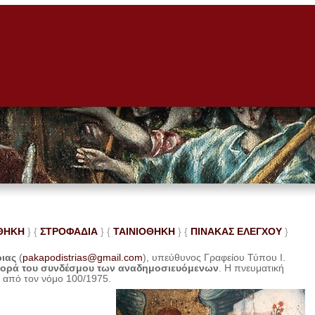
ΘΗΚΗ
} {
ΣΤΡΟΦΑΔΙΑ
} {
ΤΑΙΝΙΟΘΗΚΗ
} {
ΠΙΝΑΚΑΣ ΕΛΕ
ΓΧΟΥ
}
ριας
(
pakapodistrias@gmail.com
), υπεύθυνος Γραφείου Τύπου Ι.
φορά του συνδέσμου των αναδημοσιευόμενων
. Η
πνευματική
η από τον νόμο 100/1975.