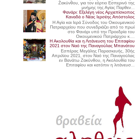
Ζακύνθου, για τον εόρτιο Εσπερινό της
μνήμης της Αγίας Παρθεν...
Φανάρι: Εξελέγη νέος Αρχιεπίσκοπος
Καναδά ο Νέας Ιερσέης Απόστολος
Η Αγία και Ιερά Σύνοδος του Οικουμενικού
Πατριαρχείου που συνεδριάζει από το πρωί
στο Φανάρι υπό την Προεδρία του
Οικουμενικού Πατριάρχου κ....
Η Ακολουθία και η Λιτάνευση του Επιταφίου
2021 στον Ναό της Παναγούλας Μπανάτου
Εσπέρας Μεγάλης Παρασκευής, 30ής
Απριλίου 2021, στον Ναό της Παναγούλας
εν Βανάτω Ζακύνθου, η Ακολουθία του
Επιταφίου και κατόπιν η λιτάνευσ...