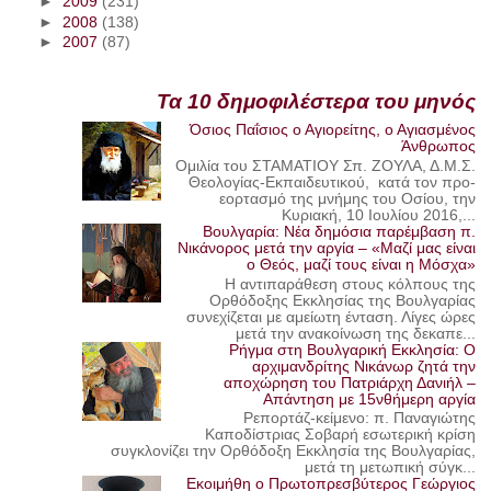
►
2009
(231)
►
2008
(138)
►
2007
(87)
Τα 10 δημοφιλέστερα του μηνός
Όσιος Παΐσιος ο Αγιορείτης, ο Αγιασμένος
Άνθρωπος
Ομιλία του ΣΤΑΜΑΤΙΟΥ Σπ. ΖΟΥΛΑ, Δ.Μ.Σ.
Θεολογίας-Εκπαιδευτικού, κατά τον προ-
εορτασμό της μνήμης του Οσίου, την
Κυριακή, 10 Ιουλίου 2016,...
Βουλγαρία: Νέα δημόσια παρέμβαση π.
Νικάνορος μετά την αργία – «Μαζί μας είναι
ο Θεός, μαζί τους είναι η Μόσχα»
Η αντιπαράθεση στους κόλπους της
Ορθόδοξης Εκκλησίας της Βουλγαρίας
συνεχίζεται με αμείωτη ένταση. Λίγες ώρες
μετά την ανακοίνωση της δεκαπε...
Ρήγμα στη Βουλγαρική Εκκλησία: Ο
αρχιμανδρίτης Νικάνωρ ζητά την
αποχώρηση του Πατριάρχη Δανιήλ –
Απάντηση με 15νθήμερη αργία
Ρεπορτάζ-κείμενο: π. Παναγιώτης
Καποδίστριας Σοβαρή εσωτερική κρίση
συγκλονίζει την Ορθόδοξη Εκκλησία της Βουλγαρίας,
μετά τη μετωπική σύγκ...
Εκοιμήθη ο Πρωτοπρεσβύτερος Γεώργιος