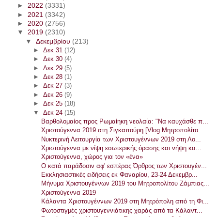
►
2022
(3331)
►
2021
(3342)
►
2020
(2756)
▼
2019
(2310)
▼
Δεκεμβρίου
(213)
►
Δεκ 31
(12)
►
Δεκ 30
(4)
►
Δεκ 29
(5)
►
Δεκ 28
(1)
►
Δεκ 27
(3)
►
Δεκ 26
(9)
►
Δεκ 25
(18)
▼
Δεκ 24
(15)
Βαρθολομαίος προς Ρωμαίηκη νεολαία: "Να καυχάσθε π...
Χριστούγεννα 2019 στη Σιγκαπούρη [Vlog Μητροπολίτο...
Νυκτερινή Λειτουργία των Χριστουγέννων 2019 στη Λο...
Χριστούγεννα με νίψη εσωτερικής όρασης και νήψη κα...
Χριστούγεννα, χώρος για τον «ένα»
Ο κατά παράδοσιν αφ' εσπέρας Όρθρος των Χριστουγέν...
Εκκλησιαστικές ειδήσεις εκ Φαναρίου, 23-24 Δεκεμβρ...
Μήνυμα Χριστουγέννων 2019 του Μητροπολίτου Ζάμπιας...
Χριστούγεννα 2019
Κάλαντα Χριστουγέννων 2019 στη Μητρόπολη από τη Φι...
Φωτοστιγμές χριστουγεννιάτικης χαράς από τα Κάλαντ...