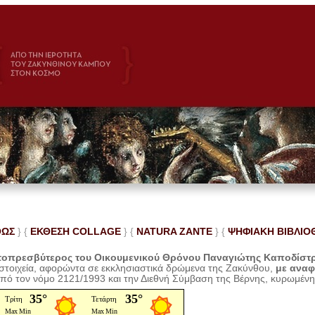
ΘΩΣ
} {
ΕΚΘΕΣΗ COLLAGE
}
{
NATURA ZANTE
} {
ΨΗΦΙΑΚΗ ΒΙΒΛΙΟ
οπρεσβύτερος του Οικουμενικού Θρόνου Παναγιώτης Καποδίστ
 στοιχεία, αφορώντα σε εκκλησιαστικά δρώμενα της Ζακύνθου,
με ανα
από τον νόμο 2121/1993 και την Διεθνή Σύμβαση της Βέρνης, κυρωμέν