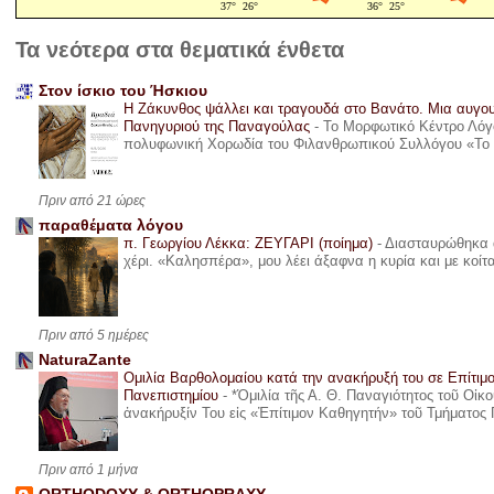
Τα νεότερα στα θεματικά ένθετα
Στον ίσκιο του Ήσκιου
Η Ζάκυνθος ψάλλει και τραγουδά στο Βανάτο. Μια αυγου
Πανηγυριού της Παναγούλας
-
Το Μορφωτικό Κέντρο Λόγο
πολυφωνική Χορωδία του Φιλανθρωπικού Συλλόγου «Το όνε
Πριν από 21 ώρες
παραθέματα λόγου
π. Γεωργίου Λέκκα: ΖΕΥΓΑΡΙ (ποίημα)
-
Διασταυρώθηκα α
χέρι. «Καλησπέρα», μου λέει άξαφνα η κυρία και με κοίτ
Πριν από 5 ημέρες
NaturaZante
Ομιλία Βαρθολομαίου κατά την ανακήρυξή του σε Επίτιμ
Πανεπιστημίου
-
*Ὁμιλία τῆς Α. Θ. Παναγιότητος τοῦ Οἰκ
ἀνακήρυξίν Του εἰς «Ἐπίτιμον Καθηγητήν» τοῦ Τμήματος 
Πριν από 1 μήνα