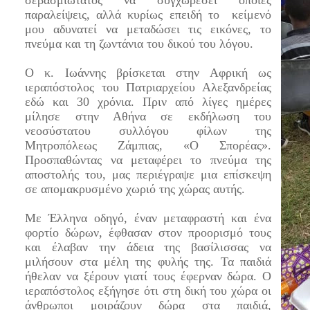
σεβασμιώτατος να συγχωρέσει όποιες
παραλείψεις, αλλά κυρίως επειδή το κείμενό
μου αδυνατεί να μεταδώσει τις εικόνες, το
πνεύμα και τη ζωντάνια του δικού του λόγου.
Ο κ. Ιωάννης βρίσκεται στην Αφρική ως
ιεραπόστολος του Πατριαρχείου Αλεξανδρείας
εδώ και 30 χρόνια. Πριν από λίγες ημέρες
μίλησε στην Αθήνα σε εκδήλωση του
νεοσύστατου συλλόγου φίλων της
Μητροπόλεως Ζάμπιας, «Ο Σπορέας».
Προσπαθώντας να μεταφέρει το πνεύμα της
αποστολής του, μας περιέγραψε μια επίσκεψη
σε απομακρυσμένο χωριό της χώρας αυτής.
Με Έλληνα οδηγό, έναν μεταφραστή και ένα
φορτίο δώρων, έφθασαν στον προορισμό τους
και έλαβαν την άδεια της βασίλισσας να
μιλήσουν στα μέλη της φυλής της. Τα παιδιά
ήθελαν να ξέρουν γιατί τους έφερναν δώρα. Ο
ιεραπόστολος εξήγησε ότι στη δική του χώρα οι
άνθρωποι μοιράζουν δώρα στα παιδιά,