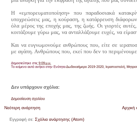
μια ανάγκη για την έκφραση της αγάπης που μας συνδέει
Η «εμπορευματοποίηση» που παραδοσιακά κατακρίν
υποχρεώσεις μας, η κούραση, η κατάρρευση διάφορων 
όλα μέρος της εποχής μας, της ζωής. Οι γιορτές αυτές
κοιτάξουμε γύρω μας, να ανταλλάξουμε ευχές, να είμασ
Και να ευγνωμονούμε ανθρώπους που, είτε σε ιεραπο
με αγάπη. Ανθρώπους που, εκεί που δεν το περιμένουμε,
Δημοσιεύτηκε στις
9:09 μ.μ.
Το κείμενο αυτό ανήκει στην Ενότητα
Δωδεκαήμερο 2019-2020
,
Ιεραποστολή
,
Μητροπ
Δεν υπάρχουν σχόλια:
Δημοσίευση σχολίου
Νεότερη ανάρτηση
Αρχική 
Εγγραφή σε:
Σχόλια ανάρτησης (Atom)