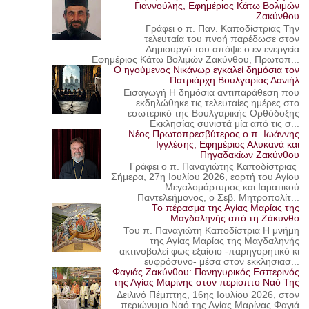
Γιαννούλης, Εφημέριος Κάτω Βολιμών
Ζακύνθου
Γράφει ο π. Παν. Καποδίστριας Την
τελευταία του πνοή παρέδωσε στον
Δημιουργό του απόψε ο εν ενεργεία
Εφημέριος Κάτω Βολιμών Ζακύνθου, Πρωτοπ...
Ο ηγούμενος Νικάνωρ εγκαλεί δημόσια τον
Πατριάρχη Βουλγαρίας Δανιήλ
Εισαγωγή Η δημόσια αντιπαράθεση που
εκδηλώθηκε τις τελευταίες ημέρες στο
εσωτερικό της Βουλγαρικής Ορθόδοξης
Εκκλησίας συνιστά μία από τις σ...
Νέος Πρωτοπρεσβύτερος ο π. Ιωάννης
Ιγγλέσης, Εφημέριος Αλυκανά και
Πηγαδακίων Ζακύνθου
Γράφει ο π. Παναγιώτης Καποδίστριας
Σήμερα, 27η Ιουλίου 2026, εορτή του Αγίου
Μεγαλομάρτυρος και Ιαματικού
Παντελεήμονος, ο Σεβ. Μητροπολίτ...
Το πέρασμα της Αγίας Μαρίας της
Μαγδαληνής από τη Ζάκυνθο
Του π. Παναγιώτη Καποδίστρια Η μνήμη
της Αγίας Μαρίας της Μαγδαληνής
ακτινοβολεί φως εξαίσιο -παρηγορητικό κι
ευφρόσυνο- μέσα στον εκκλησιασ...
Φαγιάς Ζακύνθου: Πανηγυρικός Εσπερινός
της Αγίας Μαρίνης στον περίοπτο Ναό Της
Δειλινό Πέμπτης, 16ης Ιουλίου 2026, στον
περιώνυμο Ναό της Αγίας Μαρίνας Φαγιά