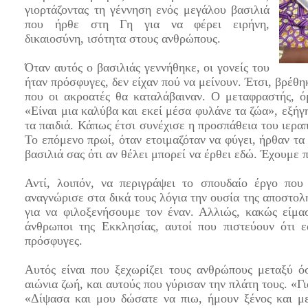
γιορτάζοντας τη γέννηση ενός μεγάλου βασιλιά
που ήρθε στη Γη για να φέρει ειρήνη,
δικαιοσύνη, ισότητα στους ανθρώπους.
Όταν αυτός ο βασιλιάς γεννήθηκε, οι γονείς του
ήταν πρόσφυγες, δεν είχαν πού να μείνουν. Έτσι, βρέθη
που οι ακροατές θα καταλάβαιναν. Ο μεταφραστής, ό
«Είναι μια καλύβα και εκεί μέσα φυλάνε τα ζώα», εξήγ
τα παιδιά. Κάπως έτσι συνέχισε η προσπάθεια του ιερ
Το επόμενο πρωί, όταν ετοιμαζόταν να φύγει, ήρθαν τα
βασιλιά σας ότι αν θέλει μπορεί να έρθει εδώ. Έχουμε π
Αντί, λοιπόν, να περιγράψει το σπουδαίο έργο που
αναγνώρισε στα δικά τους λόγια την ουσία της αποστο
για να φιλοξενήσουμε τον έναν. Αλλιώς, κακώς είμα
άνθρωποι της Εκκλησίας, αυτοί που πιστεύουν ότι 
πρόσφυγες.
Αυτός είναι που ξεχωρίζει τους ανθρώπους μεταξύ 
αιώνια ζωή, και αυτούς που γύρισαν την πλάτη τους. «Γ
«Δίψασα και μου δώσατε να πιω, ήμουν ξένος και με