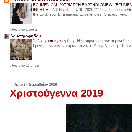
ORTHODOXY & ORTHOPRAXY
ECUMENICAL PATRIARCH BARTHOLOMEW: “ECUMEN
INERTIA”
-
VILNIUS, 8 JUNE 2026 *** Your Eminence Ginta
the Lord, Your Eminences, Excellencies, Graces, Rev...
Πριν από 1 μήνα
βουστροφηδόν
Σμύρνη μου αγαπημένη
-
Η *Σμύρνη μου αγαπημένη* είναι
Γρηγόρη Καραντινάκη και σενάριο Μιμής Ντενίση. Η ταινία
Πριν από 11 μήνες
Τρίτη 24 Δεκεμβρίου 2019
Χριστούγεννα 2019