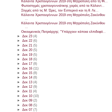
Κάλαντα Χριστουγέννων 2019 στη Μητρόπολη από τη Φι...
Φωτοστιγμές χριστουγεννιάτικης χαράς από τα Κάλαντ...
Στιγμές από τις Μ. Ώρες, τον Εσπερινό και τη θ. Λε...
Κάλαντα Χριστουγέννων 2019 στη Μητρόπολη Ζακύνθου
...
Κάλαντα Χριστουγέννων 2019 στη Μητρόπολη Ζακύνθου
...
Οικουμενικός Πατριάρχης: "Υπάρχουν κάποια ελπιδοφό...
►
Δεκ 23
(4)
►
Δεκ 22
(6)
►
Δεκ 21
(5)
►
Δεκ 20
(5)
►
Δεκ 19
(5)
►
Δεκ 18
(6)
►
Δεκ 17
(8)
►
Δεκ 16
(11)
►
Δεκ 15
(8)
►
Δεκ 14
(8)
►
Δεκ 13
(4)
►
Δεκ 12
(9)
►
Δεκ 11
(4)
►
Δεκ 10
(10)
►
Δεκ 09
(2)
►
Δεκ 08
(5)
►
Δεκ 07
(7)