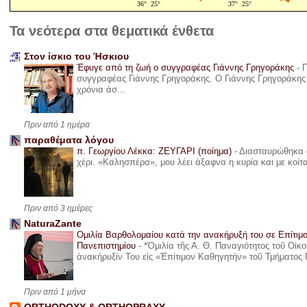
Τα νεότερα στα θεματικά ένθετα
Στον ίσκιο του Ήσκιου
Έφυγε από τη ζωή ο συγγραφέας Γιάννης Γρηγοράκης
-
Π
συγγραφέας Γιάννης Γρηγοράκης. Ο Γιάννης Γρηγοράκης 
χρόνια άσ...
Πριν από 1 ημέρα
παραθέματα λόγου
π. Γεωργίου Λέκκα: ΖΕΥΓΑΡΙ (ποίημα)
-
Διασταυρώθηκα α
χέρι. «Καλησπέρα», μου λέει άξαφνα η κυρία και με κοίτ
Πριν από 3 ημέρες
NaturaZante
Ομιλία Βαρθολομαίου κατά την ανακήρυξή του σε Επίτιμ
Πανεπιστημίου
-
*Ὁμιλία τῆς Α. Θ. Παναγιότητος τοῦ Οἰκ
ἀνακήρυξίν Του εἰς «Ἐπίτιμον Καθηγητήν» τοῦ Τμήματος 
Πριν από 1 μήνα