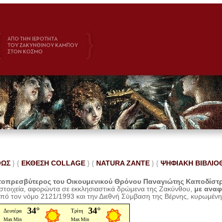
ΘΩΣ
} {
ΕΚΘΕΣΗ COLLAGE
}
{
NATURA ZANTE
} {
ΨΗΦΙΑΚΗ ΒΙΒΛΙΟ
οπρεσβύτερος του Οικουμενικού Θρόνου Παναγιώτης Καποδίστ
 στοιχεία, αφορώντα σε εκκλησιαστικά δρώμενα της Ζακύνθου,
με ανα
από τον νόμο 2121/1993 και την Διεθνή Σύμβαση της Βέρνης, κυρωμέν