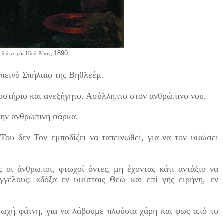
1890
 διά χειρός Ηλιά Ρέπιν,
πεινό Σπήλαιο της Βηθλεέμ.
υστήριο και ανεξήγητο. Ασύλληπτο στον ανθρώπινο νου.
την ανθρώπινη σάρκα.
Του δεν Τον εμποδίζει να ταπεινωθεί, για να τον υψώσει
 οι άνθρωποι, φτωχοί όντες, μη έχοντας κάτι αντάξιο να
γγέλους: «δόξα εν υψίστοις Θεώ και επί γης ειρήνη, εν
τωχή φάτνη, για να λάβουμε πλούσια χάρη και φως από το