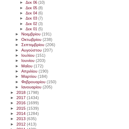
►
Δεκ 06
(10)
►
Δεκ 05
(8)
►
Δεκ 04
(6)
►
Δεκ 03
(7)
►
Δεκ 02
(3)
►
Δεκ 01
(5)
►
Νοεμβρίου
(191)
►
Οκτωβρίου
(238)
►
Σεπτεμβρίου
(206)
►
Αυγούστου
(207)
►
Ιουλίου
(151)
►
Ιουνίου
(203)
►
Μαΐου
(172)
►
Απριλίου
(190)
►
Μαρτίου
(184)
►
Φεβρουαρίου
(150)
►
Ιανουαρίου
(205)
►
2018
(1798)
►
2017
(1434)
►
2016
(1699)
►
2015
(1539)
►
2014
(1284)
►
2013
(635)
►
2012
(413)