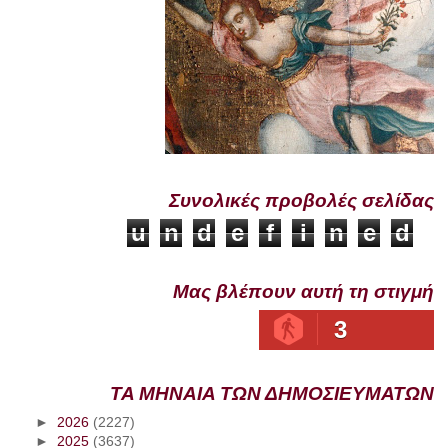
Συνολικές προβολές σελίδας
u
n
d
e
f
i
n
e
d
Μας βλέπουν αυτή τη στιγμή
3
ΤΑ ΜΗΝΑΙΑ ΤΩΝ ΔΗΜΟΣΙΕΥΜΑΤΩΝ
►
2026
(2227)
►
2025
(3637)