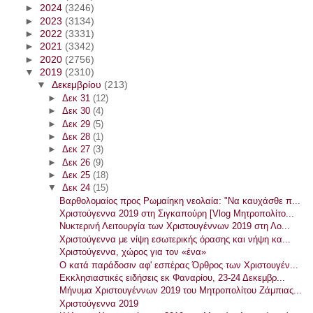
►
2024
(3246)
►
2023
(3134)
►
2022
(3331)
►
2021
(3342)
►
2020
(2756)
▼
2019
(2310)
▼
Δεκεμβρίου
(213)
►
Δεκ 31
(12)
►
Δεκ 30
(4)
►
Δεκ 29
(5)
►
Δεκ 28
(1)
►
Δεκ 27
(3)
►
Δεκ 26
(9)
►
Δεκ 25
(18)
▼
Δεκ 24
(15)
Βαρθολομαίος προς Ρωμαίηκη νεολαία: "Να καυχάσθε π...
Χριστούγεννα 2019 στη Σιγκαπούρη [Vlog Μητροπολίτο...
Νυκτερινή Λειτουργία των Χριστουγέννων 2019 στη Λο...
Χριστούγεννα με νίψη εσωτερικής όρασης και νήψη κα...
Χριστούγεννα, χώρος για τον «ένα»
Ο κατά παράδοσιν αφ' εσπέρας Όρθρος των Χριστουγέν...
Εκκλησιαστικές ειδήσεις εκ Φαναρίου, 23-24 Δεκεμβρ...
Μήνυμα Χριστουγέννων 2019 του Μητροπολίτου Ζάμπιας...
Χριστούγεννα 2019