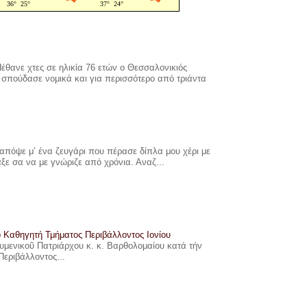
έθανε χτες σε ηλικία 76 ετών ο Θεσσαλονικιός
σπούδασε νομικά και για περισσότερο από τριάντα
πόψε μ’ ένα ζευγάρι που πέρασε δίπλα μου χέρι με
αξε σα να με γνώριζε από χρόνια. Αναζ...
ο Καθηγητή Τμήματος Περιβάλλοντος Ιονίου
ουμενικοῦ Πατριάρχου κ. κ. Βαρθολομαίου κατά τήν
Περιβάλλοντος...