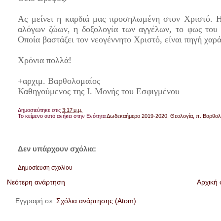
Ας μείνει η καρδιά μας προσηλωμένη στον Χριστό. Η
αλόγων ζώων, η δοξολογία των αγγέλων, το φως του
Οποία βαστάζει τον νεογέννητο Χριστό, είναι πηγή χαράς
Χρόνια πολλά!
+αρχιμ. Βαρθολομαίος
Καθηγούμενος της Ι. Μονής του Εσφιγμένου
Δημοσιεύτηκε στις
3:17 μ.μ.
Το κείμενο αυτό ανήκει στην Ενότητα
Δωδεκαήμερο 2019-2020
,
Θεολογία
,
π. Βαρθολ
Δεν υπάρχουν σχόλια:
Δημοσίευση σχολίου
Νεότερη ανάρτηση
Αρχική 
Εγγραφή σε:
Σχόλια ανάρτησης (Atom)