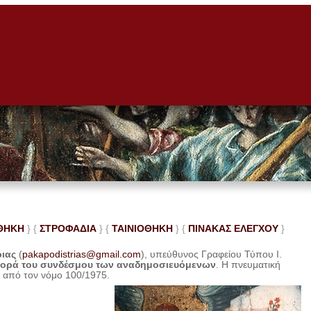
ΘΗΚΗ
} {
ΣΤΡΟΦΑΔΙΑ
} {
ΤΑΙΝΙΟΘΗΚΗ
} {
ΠΙΝΑΚΑΣ ΕΛΕ
ΓΧΟΥ
}
ριας
(
pakapodistrias@gmail.com
), υπεύθυνος Γραφείου Τύπου Ι.
φορά του συνδέσμου των αναδημοσιευόμενων
. Η
πνευματική
η από τον νόμο 100/1975.