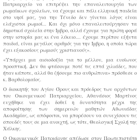
Πατριαρχείο να επιτρέψει την επαναλειτουργία των
ρωμαίικων σχολείων, να έχουμε και πάλι ελληνική παιδεία
στο νησί μας, για την Τένεδο δεν γίνεται λόγος είναι
ελάχιστοι ρωμιοί... Και όχι μόνο επαναλειτούργησαν τα
δημοτικά σχολεία στην Ίμβρο, αλλά έχουμε για πρώτη φορά
στην ιστορία μας κι ένα λύκειο.... έχουμε περίπου εξήντα
παιδιά, είναι μεγάλος αριθμός για την Ίμβρο, η οποία τώρα
έχει εξακοσίους ρωμιούς χριστιανούς».
«Υπάρχει μια αισιοδοξία για το μέλλον, μια ευοίωνος
προοπτική. Δεν θα φτάσουμε ποτέ τις επτά χιλιάδες, που
ήταν κάποτε, αλλά θα ζήσουμε πιο ανθρώπινα» πρόσθεσε ο
κ. Βαρθολομαίος.
Ο διοικητής του Αγίου Όρους και πρόεδρος των αρχόντων
του Οικουμενικού Πατριαρχείου, Αθανάσιος Μαρτίνος
ευχήθηκε να έχει δοθεί η δυνατότητα μέχρι της
αποφοίτησης των σημερινών μαθητών Αθωνιάδας
Ακαδημίας, ως απόφοιτοι, να μπορέσουν να συνεχίσουν τις
σπουδές τους σε μια ανοιχτή, ως τότε, Θεολογική Σχολή της
Χάλκης.
Ο Οικουμενικός Πατριάρχης απέδωσε στον Πρωτεπιστάτη