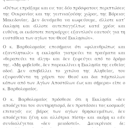
«Ούτως επράξαμε και εις τας δύο πρόσφατους περιπτώσεις
της Ουκρανίας και της γειτνιαζούσης χώρας, της Βόρειας
Μακεδονίας. Δεν δυνάμεθα να κωφεύουμε, άλλοτε κατ’
έκκληση και άλλοτε αυτεπαγγέλτως κατά χρέος και
ευθύνη, οι εκάστοτε πατριάρχες εξαντλούν εαυτούς για τη
ευστάθεια των αγίων του Θεού Εκκλησιών».
Ο κ. Βαρθολομαίος επεσήμανε ότι «φιλανθρώπως και
εξαντλητικώς» η εκκλησία γιατρεύει τα τραύματα και
«θεραπεύει τα άλγη» και δεν ξεφεύγει από το δρόμο
της.
«Μη φοβείσθε, δεν παρεκκλίνει η Εκκλησία της ευθείας
οδού. Δεν αποβάλλει το χιτώνα της Αληθείας, τον
εξυφανθέντα τη χάριτι του Θεού και δια πάμπολλων
κόπων από των Αγίων Αποστόλων έως και σήμερα» είπε ο
κ. Βαρθολομαίος.
Ο κ. Βαρθολομαίος πρόσθεσε ότι η Εκκλησία «δεν
αποδέχεται τον συντηρητισμό, δεν προτάσσει τας κοσμικάς
επιταγάς εις βάρος των αγίων θρησκευμάτων, δεν
αποδέχεται ξένη και αλλότρια πίστη» και ακόμη κι εάν
συνδιαλέγεται «δεν μειοδοτεί». Διευκρίνισε δε: