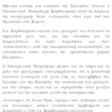
Μήνυμα αγάπης και ενότητας της Εκκλησίας έστειλε ο
Οικουμενικός Πατριάρχης Βαρθολομαίος κατά τη διάρκεια
της πανηγυρικής θείας λειτουργίας στον ιερό ναό του
Πρωτάτου, στις Καρυές.
Ο κ. Βαρθολομαίος κάλεσε τους μοναχούς να επιτελούν το
σημαντικό έργο τους για την εκκλησία και να
διαφυλάττουν τις ιερές παραδόσεις και τους
«αποκλίνοντες» από την εκκλησιαστική κανονικότητα να
επιστρέψουν στους κόλπους της «φιλοστόργου μητρός
Εκκλησίας».
Ο Οικουμενικός Πατριάρχης μίλησε για το νόημα και το
ρόλο του μοναχισμού, υπογραμμίζοντας ότι η μοναστική
πολιτεία λειτουργεί επί χίλια έτη, ως «κολυμβήθρα του
Σιλωάμ» για την Εκκλησία, την ανακαίνιση των μοναχών
και του κόσμου, αλλά και ως «τροχοπέδη» στον μεγάλο
κίνδυνο για την εκκλησία, αυτόν της εκκοσμίκευσης.
«Αγαπώμεν, το Άγιον Όρος, τιμώμεν τους ηγήτορας αυτού
και αγωνιώμεν, οσάκις αναδύονται προβλήματα και
διχοστασίες», είπε ο κ. Βαρθολομαίος και συνέχισε: