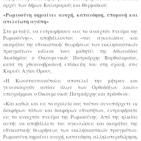
αρχές των δήμων Καλαμαριάς και Θερμαϊκού.
«Ρωμιοσύνη σημαίνει ανοχή, κατανόηση, υπομονή και
ατελείωτη αγάπη»
Στο μεταξύ, να εντρυφήσουν «εις το ανοιχτόν πνεύμα της
Ρωμιοσύνης», αποβάλλοντας «τας αγκυλώσεις και
ακαμψίας της εθνικιστικής θεωρήσεως των εκκλησιαστικών
πραγμάτων» κάλεσε τους μαθητές της Αθωνιάδας
Ακαδημίας ο Οικουμενικός Πατριάρχης Βαρθολομαίος,
κατά τη χθεσινοβραδινή επίσκεψη του στη σχολή, στις
Καρυές Αγίου Όρους.
«Η Κωνσταντινούπολις αποτελεί την μήτραν και
γενεσιουργόν αιτίαν όλων των Ορθοδόξων λαών»
υπογράμμισε ο Οικουμενικός Πατριάρχης και πρόσθεσε:
«Και καθώς και εις το σχολείο σας τούτον συνυπάρχετε εκ
διαφόρων τόπων και διαφόρων εθνοτήτων, εντρυφήσατε
εις το ανοιχτόν πνεύμα της Ρωμιοσύνης. Από της ηλικίας
αυτής να αποβάλλετε τας αγκυλώσεις και ακαμψίας της
εθνικιστικής θεωρήσεως των εκκλησιαστικών πραγμάτων.
Ρωμιοσύνη σημαίνει ανοχή, κατανόηση, αλληλοπεριθώρηση,