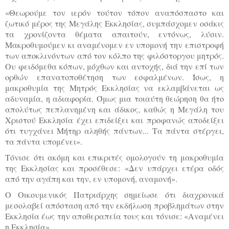
«Θεωρούμε τον ιερόν τούτον τόπον αναπόσπαστο και
ζωτικό μέρος της Μεγάλης Εκκλησίας, συμπάσχομεν οσάκις
τα χρονίζοντα θέματα απαιτούν, εντόνως, λύσιν.
Μακροθυμούμεν κι αναμένομεν εν υπομονή την επιστροφή
των αποκλινόντων από τον κόλπο της φιλόστοργου μητρός.
Ου φειδόμεθα κόπων, μόχθων και αντοχής, διά την επί των
ορθών επανατοποθέτηση των εσφαλμένων. Ίσως, η
μακροθυμία της Μητρός Εκκλησίας να εκλαμβάνεται ως
αδυναμία, η αδιαφορία. Όμως μια τοιαύτη θεώρηση θα ήτο
απολύτως πεπλανημένη και άδικος, καθώς η Μεγάλη του
Χριστού Εκκλησία έχει επιδείξει και προφανώς αποδείξει
ότι τυγχάνει Μήτηρ αληθής πάντων... Τα πάντα στέργει,
τα πάντα υπομένει».
Τόνισε ότι ακόμη και επικριτές ομολογούν τη μακροθυμία
της Εκκλησίας και προσέθεσε: «Δεν υπάρχει ετέρα οδός
από την αγάπη και την, εν υπομονή, αναμονή».
Ο Οικουμενικός Πατριάρχης σημείωσε ότι διαχρονικά
μεσολαβεί απόσταση από την εκδήλωση προβλημάτων στην
Εκκλησία έως την αποθεραπεία τους και τόνισε: «Αναμένει
η Εκκλησία».