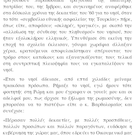
πατρίδας του, της Ίμβρου, και συγκινημένος αναφέρθηκε
στα δύσκολα χρόνια της δεκαετίας του '60 για το νησί, όταν
το τότε «συμβούλιο εθνικής ασφαλείας της Τουρκίας» πήρε,
όπως είπε, αποφάσεις «σκληρές, τραγικές», με σκοπό την
«αλλοίωση της σύνθεσης του πληθυσμού» του νησιού, που
ήταν εξολοκλήρου ελληνικός. Υπενθύμισε ότι εκείνη την
εποχή τα σχολεία έκλεισαν, γόνιμα χωράφια άλλαξαν
χέρια, κρατούμενοι αποφυλακίστηκαν σπέρνοντας τον
τρόμο στους κατοίκους και εξαναγκάζοντας τους τελικά
στη συντριπτική πλειοψηφία τους να εγκαταλείψουν το
νησί.
«Έτσι το νησί άδειασε, από επτά χιλιάδες μείναμε
τριακόσια πρόσωπα. Ρήμαξε το νησί, εγώ ήμουν τότε
φοιτητής στη Ρώμη και μου έγραφαν οι γονείς μου και οι
αδελφοί μου, πως άρχισε το ξήλωμα της ρωμιοσύνης, δεν
μπορούσα να το πιστέψω» είπε ο κ. Βαρθολομαίος και
συνέχισε:
«Πέρασαν πολλές δεκαετίες, με πολλές προσπάθειες,
πολλών προσώπων και πολλών παραγόντων, ευδόκησε η
κυβέρνηση της χώρας μας, όπου εδρεύει το Οικουμενικό μας