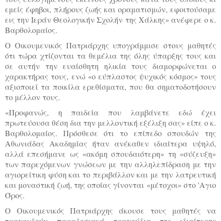
εμείς έφηβοι, πλήρους ζωής και οραματισμών, εφοιτούσαμε
εις την Ιεράν Θεολογικήν Σχολήν της Χάλκης» ανέφερε ο κ.
Βαρθολομαίος.
Ο Οικουμενικός Πατριάρχης υπογράμμισε στους μαθητές
ότι τώρα χτίζονται τα θεμέλια της όλης ύπαρξης τους και
σε αυτήν την ευαίσθητη ηλικία τους διαμορφώνεται ο
χαρακτήρας τους, ενώ «ο εύπλαστος ψυχικός κόσμος» τους
αξιοποιεί τα ποικίλα ερεθίσματα, που θα σηματοδοτήσουν
το μέλλον τους.
«Προφανώς, η παιδεία που λαμβάνετε εδώ έχει
πρωτεύουσα θέση δια την μελλοντική εξέλιξη σας» είπε ο κ.
Βαρθολομαίος. Πρόσθεσε ότι το επίπεδο σπουδών της
Αθωνιάδας Ακαδημίας ήταν ανέκαθεν ιδιαίτερα υψηλό,
αλλά επεσήμανε ως «ακόμη σπουδαιότερη» τη «σύζευξη»
των παρεχόμενων γνώσεων με την αλληλεπίδραση με την
αγιορείτικη φύση και το περιβάλλον και με την λατρευτική
και μοναστική ζωή, της οποίας γίνονται «μέτοχοι» στο 'Αγιο
Όρος.
Ο Οικουμενικός Πατριάρχης άκουσε τους μαθητές να
τραγουδούν παραδοσιακά τραγούδια της ιδιαίτερης