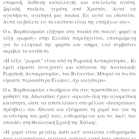
υπομονή, διάθεση καταλλαγής και ατελείωτη αγάπη.
Δηλαδή, παιδεία, γεμάτη από Χριστόν. Αυτά να
αγαπήσετε, αγαπητά μας παιδιά. Εις αυτά να εθιστείτε.
Αυτά να βάλετε εις το εσώτατο είναι της υπάρξεως σας».
Ο κ. Βαρθολομαίος εξήγησε στα παιδιά ότι πολλές φορές η
λέξη «ρωμιός» στην Ελλάδα παρεξηγείται, υποτιμώμενη
για το ελληνικό της φορτίο και νόημα, ενώ συμβαίνει
ακριβώς το αντίθετο.
«Η λέξις "ρωμιός" είναι από τη Ρωμαϊκή Αυτοκρατορία... Κι
εμείς είμαστε συνεχιστές και απόγονοι της Ανατολικής
Ρωμαϊκής Αυτοκρατορίας, του Βυζαντίου. Μπορώ να πω ότι
είμαστε περισσότερο Έλληνες, όχι ολιγότερο».
Ο κ. Βαρθολομαίος επεσήμανε ότι στις προσπάθειες τους οι
μαθητές της Αθωνιάδας έχουν «αρωγό» όλη την αγιορείτικη
κοινότητα, ώστε να αποτελέσουν στο μέλλον «διαπρύσιους
πρέσβεις» του Άθωνος και εξέφρασε τη χαρά του για τη
συνάντηση του μαζί τους, ενθυμούμενος και τις δικές του
σπουδές στη Θεολογική Σχολή της Χάλκης.
«Η χαρά είναι μεγάλη, διότι κατ' αναλογία ενθυμούμεθα
τους ευλογημένους εκείνους χρόνους κατά τους οποίους κι