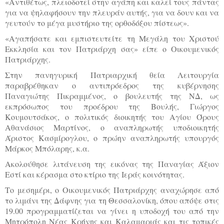
«Αντιθέτως, πλειοδοτεί στην αγάπη και καλεί τους πάντας
για να ψηλαφήσουν την πλευράν αυτής, για να δουν και να
γευτούν το μέγα μυστήριο της ορθοδόξου πίστεως».
«Αγαπήσατε και εμπιστευτείτε τη Μεγάλη του Χριστού
Εκκλησία και τον Πατριάρχη σας» είπε ο Οικουμενικός
Πατριάρχης.
Στην πανηγυρική Πατριαρχική θεία Λειτουργία
παραβρέθηκαν ο αντιπρόεδρος της κυβέρνησης
Παναγιώτης Πικραμμένος, ο βουλευτής της ΝΔ, ως
εκπρόσωπος του προέδρου της Βουλής, Γιώργος
Κουμουτσάκος, ο πολιτικός διοικητής του Αγίου Όρους
Αθανάσιος Μαρτίνος, ο αναπληρωτής υποδιοικητής
Άριστος Κασμίρογλου, ο πρώην αναπληρωτής υπουργός
Μάρκος Μπόλαρης, κ.α.
Ακολούθησε λιτάνευση της εικόνας της Παναγίας Άξιον
Εστί και κέρασμα στο κτίριο της Ιεράς κοινότητας.
Το μεσημέρι, ο Οικουμενικός Πατριάρχης αναχώρησε από
το λιμάνι της Δάφνης για τη Θεσσαλονίκη, όπου απόψε στις
19.00 προγραμματίζεται να γίνει η υποδοχή του από την
Μητρόπολη Νέας Κρήνης και Καλαμαριάς και τις τοπικές