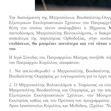
Την διαποίμανση της Μητροπόλεως Βουδαπέστης-Ουγγ
Εξωτερικών Εκκλησιαστικών Σχέσεων του Πατριαρχε
θέση του οποίου πλέον αναλαμβάνει ο 38χρονος
Μ
παντοδύναμος Μητροπολίτης Βολοκολάμνσκ, ο διακρινό
ανακάτεμα της παγκόσμιας Ορθοδοξίας, στην ουσία
επιδόσεων, θα μπορέσει ανετότερα και επί τόπου ν
του
.
Η Ιερά Σύνοδος του Πατριαρχείου Μόσχας συνήλθε σήμ
του Πατριάρχου Κυρίλλου, αποφάσισε:
1. Να απελευθερωθεί ο Μητροπολίτης Βουδαπέστης 
Βουδαπέστης-Ουγγαρίας με ευγνωμοσύνη για το έργο π
2. Ο Μητροπολίτης Βολοκολάμσκ κ. Ιλαρίωνας να είν
Μητροπολίτης Βουδαπέστης και Ουγγαρίας, με την απ
Εξωτερικών Εκκλησιαστικών Σχέσεων, του Μόνιμο
Εκκλησίας καθώς και του Πρύτανη του προγράμματος
Άγιοι Ισαπόστολοι Κύριλλος και Μεθόδιος. [Σχόλιο
"Ν