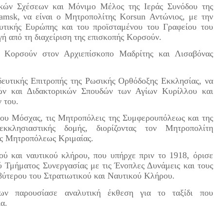
κών Σχέσεων και Μόνιμο Μέλος της Ιεράς Συνόδου της
amsk, να είναι ο Μητροπολίτης Korsun Αντώνιος, με την
Δυτικής Ευρώπης και του προϊσταμένου του Γραφείου του
ή από τη διαχείριση της επισκοπής Κορσούν.
ς Κορσούν στον Αρχιεπίσκοπο Μαδρίτης και Λισαβόνας
ευτικής Επιτροπής της Ρωσικής Ορθόδοξης Εκκλησίας, να
κών και Διδακτορικών Σπουδών των Αγίων Κυρίλλου και
 του.
ίου Μόσχας, τις Μητροπόλεις της Συμφερουπόλεως και της 
κλησιαστικής δομής, διορίζοντας τον
Μητροπολίτη
ης Μητροπόλεως Κριμαίας.
ύ και ναυτικού κλήρου, που υπήρχε πριν το 1918, όρισε
 Τμήματος Συνεργασίας με τις Ένοπλες Δυνάμεις και τους
ύτερου του Στρατιωτικού και Ναυτικού Κλήρου.
ων παρουσίασε αναλυτική έκθεση για το ταξίδι που
α.