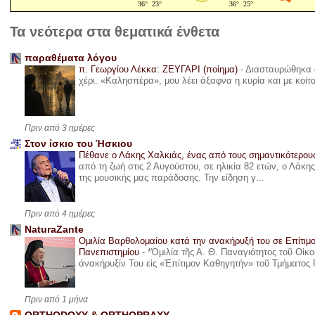
Τα νεότερα στα θεματικά ένθετα
παραθέματα λόγου
π. Γεωργίου Λέκκα: ΖΕΥΓΑΡΙ (ποίημα)
-
Διασταυρώθηκα α
χέρι. «Καλησπέρα», μου λέει άξαφνα η κυρία και με κοίτ
Πριν από 3 ημέρες
Στον ίσκιο του Ήσκιου
Πέθανε ο Λάκης Χαλκιάς, ένας από τους σημαντικότερο
από τη ζωή στις 2 Αυγούστου, σε ηλικία 82 ετών, ο Λάκ
της μουσικής μας παράδοσης. Την είδηση γ...
Πριν από 4 ημέρες
NaturaZante
Ομιλία Βαρθολομαίου κατά την ανακήρυξή του σε Επίτιμ
Πανεπιστημίου
-
*Ὁμιλία τῆς Α. Θ. Παναγιότητος τοῦ Οἰκ
ἀνακήρυξίν Του εἰς «Ἐπίτιμον Καθηγητήν» τοῦ Τμήματος 
Πριν από 1 μήνα