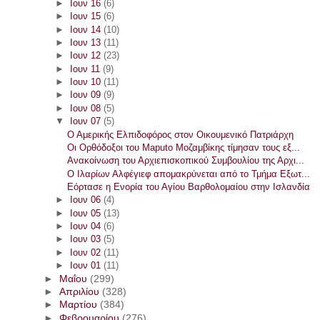
►
Ιουν 16
(6)
►
Ιουν 15
(6)
►
Ιουν 14
(10)
►
Ιουν 13
(11)
►
Ιουν 12
(23)
►
Ιουν 11
(9)
►
Ιουν 10
(11)
►
Ιουν 09
(9)
►
Ιουν 08
(5)
▼
Ιουν 07
(5)
Ο Αμερικής Ελπιδοφόρος στον Οικουμενικό Πατριάρχη
Οι Ορθόδοξοι του Maputo Μοζαμβίκης τίμησαν τους εξ...
Ανακοίνωση του Αρχιεπισκοπικού Συμβουλίου της Αρχι...
Ο Ιλαρίων Αλφέγιεφ απομακρύνεται από το Τμήμα Εξωτ...
Εόρτασε η Ενορία του Αγίου Βαρθολομαίου στην Ισλανδία
►
Ιουν 06
(4)
►
Ιουν 05
(13)
►
Ιουν 04
(6)
►
Ιουν 03
(5)
►
Ιουν 02
(11)
►
Ιουν 01
(11)
►
Μαΐου
(299)
►
Απριλίου
(328)
►
Μαρτίου
(384)
►
Φεβρουαρίου
(276)