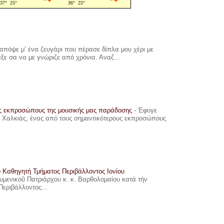
πόψε μ’ ένα ζευγάρι που πέρασε δίπλα μου χέρι με
αξε σα να με γνώριζε από χρόνια. Αναζ...
υς εκπροσώπους της μουσικής μας παράδοσης
-
Έφυγε
ης Χαλκιάς, ένας από τους σημαντικότερους εκπροσώπους
ο Καθηγητή Τμήματος Περιβάλλοντος Ιονίου
ουμενικοῦ Πατριάρχου κ. κ. Βαρθολομαίου κατά τήν
Περιβάλλοντος...