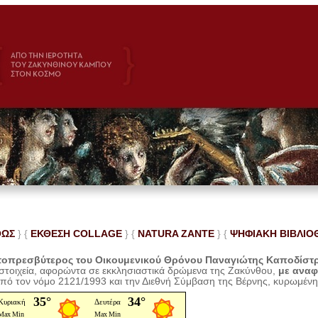
ΘΩΣ
} {
ΕΚΘΕΣΗ COLLAGE
}
{
NATURA ZANTE
} {
ΨΗΦΙΑΚΗ ΒΙΒΛΙΟ
οπρεσβύτερος του Οικουμενικού Θρόνου Παναγιώτης Καποδίστ
 στοιχεία, αφορώντα σε εκκλησιαστικά δρώμενα της Ζακύνθου,
με ανα
από τον νόμο 2121/1993 και την Διεθνή Σύμβαση της Βέρνης, κυρωμέν