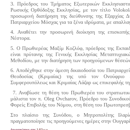
3. Πρόεδρος του Τμήματος Εξωτερικών Εκκλησιαστι
Ρωσικής Ορθόδοξης Εκκλησίας, με τον τίτλο Volokol
προσωρινή διατήρηση της διεύθυνσης της Εξαρχίας 
Πατριαρχείου Μόσχας για τα ξένα ιδρύματα, με απαλλαγ
4. Αναθέτει την προσωρινή διοίκηση της επισκοπή
Νέστορα.
5. Ο Πρωθιερέας Μαξίμ Κοζλόφ, πρόεδρος της Εκπαιδ
είναι πρύτανης της Γενικής Εκκλησίας Μεταπτυχια
Μεθοδίου, με την διατήρηση των προηγούμενων θέσεών
6. Αποδέχθηκε στην άμεση δικαιοδοσία του Πατριαρχε
Θεοδοσίας (Κριμαίας) της υπό τον Ονούφριο εκ
Συμφερουπόλεως και Κριμαίας Λάζαρ ως επικεφαλής τ
7. Αναβίωσε τη θέση του Πρωθιερέα του στρατιωτικο
μάλιστα τον π.
Oleg Ovcharov, Πρόεδρο του Συνοδικού
Φορείς Επιβολής του Νόμου, στη θέση του Πρωτοπρεσβ
Στο πλαίσιο της Συνόδου, ο Μητροπολίτης Ιλαρί
πραγματοποίησε τις προηγούμενες ημέρες στην Ουγγαρί
Δημοσιεύτηκε στις
1:52 μ.μ.