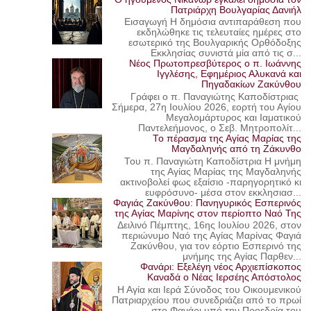
Πατριάρχη Βουλγαρίας Δανιήλ
Εισαγωγή Η δημόσια αντιπαράθεση που
εκδηλώθηκε τις τελευταίες ημέρες στο
εσωτερικό της Βουλγαρικής Ορθόδοξης
Εκκλησίας συνιστά μία από τις σ...
Νέος Πρωτοπρεσβύτερος ο π. Ιωάννης
Ιγγλέσης, Εφημέριος Αλυκανά και
Πηγαδακίων Ζακύνθου
Γράφει ο π. Παναγιώτης Καποδίστριας
Σήμερα, 27η Ιουλίου 2026, εορτή του Αγίου
Μεγαλομάρτυρος και Ιαματικού
Παντελεήμονος, ο Σεβ. Μητροπολίτ...
Το πέρασμα της Αγίας Μαρίας της
Μαγδαληνής από τη Ζάκυνθο
Του π. Παναγιώτη Καποδίστρια Η μνήμη
της Αγίας Μαρίας της Μαγδαληνής
ακτινοβολεί φως εξαίσιο -παρηγορητικό κι
ευφρόσυνο- μέσα στον εκκλησιασ...
Φαγιάς Ζακύνθου: Πανηγυρικός Εσπερινός
της Αγίας Μαρίνης στον περίοπτο Ναό Της
Δειλινό Πέμπτης, 16ης Ιουλίου 2026, στον
περιώνυμο Ναό της Αγίας Μαρίνας Φαγιά
Ζακύνθου, για τον εόρτιο Εσπερινό της
μνήμης της Αγίας Παρθεν...
Φανάρι: Εξελέγη νέος Αρχιεπίσκοπος
Καναδά ο Νέας Ιερσέης Απόστολος
Η Αγία και Ιερά Σύνοδος του Οικουμενικού
Πατριαρχείου που συνεδριάζει από το πρωί
στο Φανάρι υπό την Προεδρία του