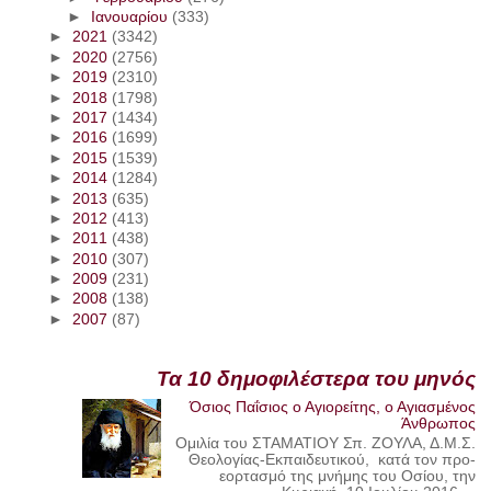
►
Ιανουαρίου
(333)
►
2021
(3342)
►
2020
(2756)
►
2019
(2310)
►
2018
(1798)
►
2017
(1434)
►
2016
(1699)
►
2015
(1539)
►
2014
(1284)
►
2013
(635)
►
2012
(413)
►
2011
(438)
►
2010
(307)
►
2009
(231)
►
2008
(138)
►
2007
(87)
Τα 10 δημοφιλέστερα του μηνός
Όσιος Παΐσιος ο Αγιορείτης, ο Αγιασμένος
Άνθρωπος
Ομιλία του ΣΤΑΜΑΤΙΟΥ Σπ. ΖΟΥΛΑ, Δ.Μ.Σ.
Θεολογίας-Εκπαιδευτικού, κατά τον προ-
εορτασμό της μνήμης του Οσίου, την