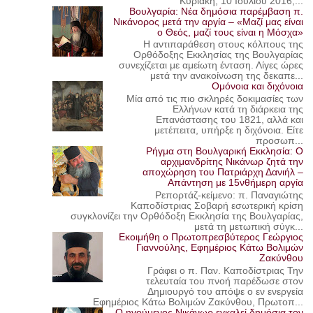
Κυριακή, 10 Ιουλίου 2016,...
Βουλγαρία: Νέα δημόσια παρέμβαση π.
Νικάνορος μετά την αργία – «Μαζί μας είναι
ο Θεός, μαζί τους είναι η Μόσχα»
Η αντιπαράθεση στους κόλπους της
Ορθόδοξης Εκκλησίας της Βουλγαρίας
συνεχίζεται με αμείωτη ένταση. Λίγες ώρες
μετά την ανακοίνωση της δεκαπε...
Ομόνοια και διχόνοια
Μία από τις πιο σκληρές δοκιμασίες των
Ελλήνων κατά τη διάρκεια της
Επανάστασης του 1821, αλλά και
μετέπειτα, υπήρξε η διχόνοια. Είτε
προσωπ...
Ρήγμα στη Βουλγαρική Εκκλησία: Ο
αρχιμανδρίτης Νικάνωρ ζητά την
αποχώρηση του Πατριάρχη Δανιήλ –
Απάντηση με 15νθήμερη αργία
Ρεπορτάζ-κείμενο: π. Παναγιώτης
Καποδίστριας Σοβαρή εσωτερική κρίση
συγκλονίζει την Ορθόδοξη Εκκλησία της Βουλγαρίας,
μετά τη μετωπική σύγκ...
Εκοιμήθη ο Πρωτοπρεσβύτερος Γεώργιος
Γιαννούλης, Εφημέριος Κάτω Βολιμών
Ζακύνθου
Γράφει ο π. Παν. Καποδίστριας Την
τελευταία του πνοή παρέδωσε στον
Δημιουργό του απόψε ο εν ενεργεία
Εφημέριος Κάτω Βολιμών Ζακύνθου, Πρωτοπ...
Ο ηγούμενος Νικάνωρ εγκαλεί δημόσια τον