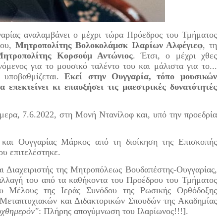
αρίας αναλαμβάνει ο μέχρι τώρα Πρόεδρος του Τμήματος
ίου,
Μητροπολίτης Βολοκολάμσκ Ιλαρίων Αλφέγιεφ
, τη
ητροπολίτης Κορσούμ Αντώνιος
. Έτσι, ο μέχρι χθες
μενος για το μουσικό ταλέντο του και μάλιστα για το...
 υποβαθμίζεται.
Εκεί στην Ουγγαρία, τόπο μουσικών
α επεκτείνει κι επαυξήσει τις μαεστρικές δυνατότητές
ερα, 7.6.2022, στη Μονή Ντανίλοφ και, υπό την προεδρία
και Ουγγαρίας Μάρκος από τη διοίκηση της Επισκοπής
ου επιτελέστηκε.
αι Διαχειριστής της Μητροπόλεως Βουδαπέστης-Ουγγαρίας,
αλλαγή του από τα καθήκοντα του Προέδρου του Τμήματος
υ Μέλους της Ιεράς Συνόδου της Ρωσικής Ορθόδοξης
 Μεταπτυχιακών και Διδακτορικών Σπουδών της Ακαδημίας
υχθημερόν"
: Πλήρης απογύμνωση του Ιλαρίωνος!!!].