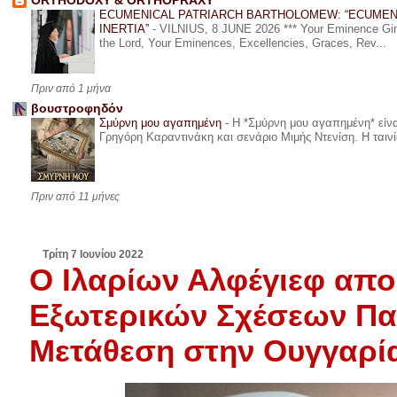
ORTHODOXY & ORTHOPRAXY
ECUMENICAL PATRIARCH BARTHOLOMEW: “ECUMEN
INERTIA”
-
VILNIUS, 8 JUNE 2026 *** Your Eminence Ginta
the Lord, Your Eminences, Excellencies, Graces, Rev...
Πριν από 1 μήνα
βουστροφηδόν
Σμύρνη μου αγαπημένη
-
Η *Σμύρνη μου αγαπημένη* είναι
Γρηγόρη Καραντινάκη και σενάριο Μιμής Ντενίση. Η ταινία
Πριν από 11 μήνες
Τρίτη 7 Ιουνίου 2022
Ο Ιλαρίων Αλφέγιεφ απο
Εξωτερικών Σχέσεων Πα
Μετάθεση στην Ουγγαρί