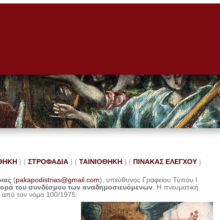
ΘΗΚΗ
} {
ΣΤΡΟΦΑΔΙΑ
} {
ΤΑΙΝΙΟΘΗΚΗ
} {
ΠΙΝΑΚΑΣ ΕΛΕ
ΓΧΟΥ
}
ριας
(
pakapodistrias@gmail.com
), υπεύθυνος Γραφείου Τύπου Ι.
φορά του συνδέσμου των αναδημοσιευόμενων
. Η
πνευματική
η από τον νόμο 100/1975.