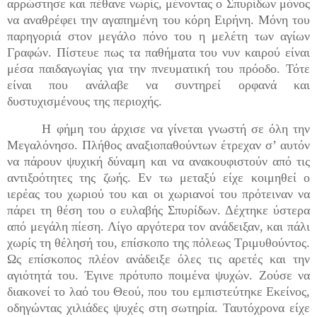
αρρώστησε και πέθανε νωρίς, μένοντας ο Σπυρίδων μόνος
να αναθρέφει την αγαπημένη του κόρη Ειρήνη. Μόνη του
παρηγοριά στον μεγάλο πόνο του η μελέτη των αγίων
Γραφών. Πίστευε πως τα παθήματα του νυν καιρού είναι
μέσα παιδαγωγίας για την πνευματική του πρόοδο. Τότε
είναι που ανάλαβε να συντηρεί ορφανά και
δυστυχισμένους της περιοχής.
Η φήμη του άρχισε να γίνεται γνωστή σε όλη την
Μεγαλόνησο. Πλήθος αναξιοπαθούντων έτρεχαν σ’ αυτόν
να πάρουν ψυχική δύναμη και να ανακουφιστούν από τις
αντιξοότητες της ζωής. Εν τω μεταξύ είχε κοιμηθεί ο
ιερέας του χωριού του και οι χωριανοί του πρότειναν να
πάρει τη θέση του ο ευλαβής Σπυρίδων. Δέχτηκε ύστερα
από μεγάλη πίεση. Λίγο αργότερα τον ανάδειξαν, και πάλι
χωρίς τη θέλησή του, επίσκοπο της πόλεως Τριμυθούντος.
Ως επίσκοπος πλέον ανάδειξε όλες τις αρετές και την
αγιότητά του. Έγινε πρότυπο ποιμένα ψυχών. Ζούσε να
διακονεί το λαό του Θεού, που του εμπιστεύτηκε Εκείνος,
οδηγώντας χιλιάδες ψυχές στη σωτηρία. Ταυτόχρονα είχε