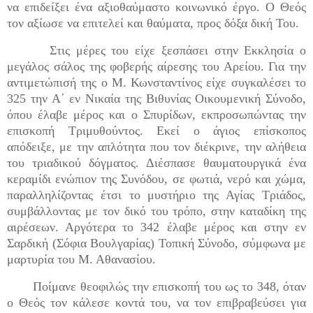
να επιδείξει ένα αξιοθαύμαστο κοινωνικό έργο. Ο Θεός
τον αξίωσε να επιτελεί και θαύματα, προς δόξα δική Του.
Στις μέρες του είχε ξεσπάσει στην Εκκλησία ο
μεγάλος σάλος της φοβερής αίρεσης του Αρείου. Για την
αντιμετώπισή της ο Μ. Κωνσταντίνος είχε συγκαλέσει το
325 την Α΄ εν Νικαία της Βιθυνίας Οικουμενική Σύνοδο,
όπου έλαβε μέρος και ο Σπυρίδων, εκπροσωπώντας την
επισκοπή Τριμυθούντος. Εκεί ο άγιος επίσκοπος
απόδειξε, με την απλότητα που τον διέκρινε, την αλήθεια
του τριαδικού δόγματος. Διέσπασε θαυματουργικά ένα
κεραμίδι ενώπιον της Συνόδου, σε φωτιά, νερό και χώμα,
παραλληλίζοντας έτσι το μυστήριο της Αγίας Τριάδος,
συμβάλλοντας με τον δικό του τρόπο, στην καταδίκη της
αιρέσεων. Αργότερα το 342 έλαβε μέρος και στην εν
Σαρδική (Σόφια Βουλγαρίας) Τοπική Σύνοδο, σύμφωνα με
μαρτυρία του Μ. Αθανασίου.
Ποίμανε θεοφιλώς την επισκοπή του ως το 348, όταν
ο Θεός τον κάλεσε κοντά του, να τον επιβραβεύσει για