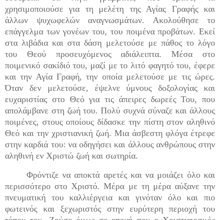
χρησιμοποιούσε για τη μελέτη της Αγίας Γραφής και
άλλων ψυχωφελών αναγνωσμάτων. Ακολούθησε το
επάγγελμα των γονέων του, του ποιμένα προβάτων. Εκεί
στα λιβάδια και στα δάση μελετούσε με πάθος το λόγο
του Θεού προσευχόμενος αδιάλειπτα. Μέσα στο
ποιμενικό σακίδιό του, μαζί με το λιτό φαγητό του, έφερε
και την Αγία Γραφή, την οποία μελετούσε με τις ώρες.
Όταν δεν μελετούσε, έψελνε ύμνους δοξολογίας και
ευχαριστίας στο Θεό για τις άπειρες δωρεές Του, που
απολάμβανε στη ζωή του. Πολύ συχνά σύναζε και άλλους
ποιμένες, στους οποίους δίδασκε την πίστη στον αληθινό
Θεό και την χριστιανική ζωή. Μια άσβεστη φλόγα έτρεφε
στην καρδιά του: να οδηγήσει και άλλους ανθρώπους στην
αληθινή εν Χριστώ ζωή και σωτηρία.
Φρόντιζε να αποκτά αρετές και να μοιάζει όλο και
περισσότερο στο Χριστό. Μέρα με τη μέρα αύξανε την
πνευματική του καλλιέργεια και γινόταν όλο και πιο
φωτεινός και ξεχωριστός στην ευρύτερη περιοχή του