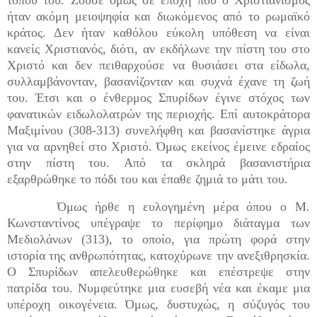
τόπου του. Ζούσε όμως σε εποχή που ο Χριστιανισμός
ήταν ακόμη μειοψηφία και διωκόμενος από το ρωμαϊκό
κράτος. Δεν ήταν καθόλου εύκολη υπόθεση να είναι
κανείς Χριστιανός, διότι, αν εκδήλωνε την πίστη του στο
Χριστό και δεν πειθαρχούσε να θυσιάσει στα είδωλα,
συλλαμβάνονταν, βασανίζονταν και συχνά έχανε τη ζωή
του. Έτσι και ο ένθερμος Σπυρίδων έγινε στόχος των
φανατικών ειδωλολατρών της περιοχής. Επί αυτοκράτορα
Μαξιμίνου (308-313) συνελήφθη και βασανίστηκε άγρια
για να αρνηθεί στο Χριστό. Όμως εκείνος έμεινε εδραίος
στην πίστη του. Από τα σκληρά βασανιστήρια
εξαρθρώθηκε το πόδι του και έπαθε ζημιά το μάτι του.
Όμως ήρθε η ευλογημένη μέρα όπου ο Μ.
Κωνσταντίνος υπέγραψε το περίφημο διάταγμα των
Μεδιολάνων (313), το οποίο, για πρώτη φορά στην
ιστορία της ανθρωπότητας, κατοχύρωνε την ανεξιθρησκία.
Ο Σπυρίδων απελευθερώθηκε και επέστρεψε στην
πατρίδα του. Νυμφεύτηκε μια ευσεβή νέα και έκαμε μια
υπέροχη οικογένεια. Όμως, δυστυχώς, η σύζυγός του