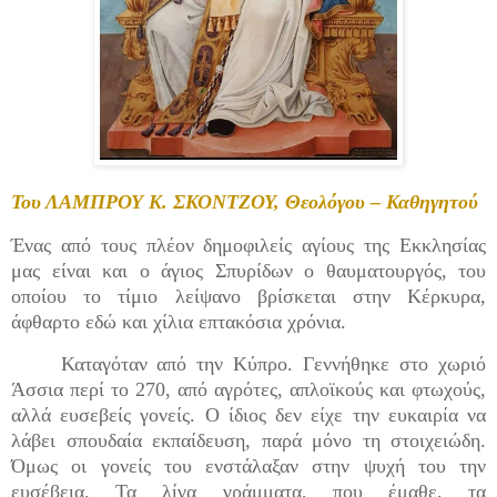
Του ΛΑΜΠΡΟΥ Κ. ΣΚΟΝΤΖΟΥ, Θεολόγου – Καθηγητού
Ένας από τους πλέον δημοφιλείς αγίους της Εκκλησίας
μας είναι και ο άγιος Σπυρίδων ο θαυματουργός, του
οποίου το τίμιο λείψανο βρίσκεται στην Κέρκυρα,
άφθαρτο εδώ και χίλια επτακόσια χρόνια.
Καταγόταν από την Κύπρο. Γεννήθηκε στο χωριό
Άσσια περί το 270, από αγρότες, απλοϊκούς και φτωχούς,
αλλά ευσεβείς γονείς. Ο ίδιος δεν είχε την ευκαιρία να
λάβει σπουδαία εκπαίδευση, παρά μόνο τη στοιχειώδη.
Όμως οι γονείς του ενστάλαξαν στην ψυχή του την
ευσέβεια. Τα λίγα γράμματα, που έμαθε, τα