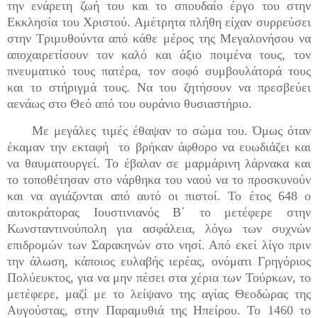
την ενάρετη ζωή του και το σπουδαίο έργο του στην
Εκκλησία του Χριστού. Αμέτρητα πλήθη είχαν συρρεύσει
στην Τριμυθούντα από κάθε μέρος της Μεγαλονήσου να
αποχαιρετίσουν τον καλό και άξιο ποιμένα τους, τον
πνευματικό τους πατέρα, τον σοφό συμβουλάτορά τους
και το στήριγμά τους. Να του ζητήσουν να πρεσβεύει
αενάως στο Θεό από του ουράνιο θυσιαστήριο.
Με μεγάλες τιμές έθαψαν το σώμα του. Όμως όταν
έκαμαν την εκταφή το βρήκαν άφθορο να ευωδιάζει και
να θαυματουργεί. Το έβαλαν σε μαρμάρινη λάρνακα και
το τοποθέτησαν στο νάρθηκα του ναού να το προσκυνούν
και να αγιάζονται από αυτό οι πιστοί. Το έτος 648 ο
αυτοκράτορας Ιουστινιανός Β΄ το μετέφερε στην
Κωνσταντινούπολη για ασφάλεια, λόγω των συχνών
επιδρομών των Σαρακηνών στο νησί. Από εκεί λίγο πριν
την άλωση, κάποιος ευλαβής ιερέας, ονόματι Γρηγόριος
Πολύευκτος, για να μην πέσει στα χέρια των Τούρκων, το
μετέφερε, μαζί με το λείψανο της αγίας Θεοδώρας της
Αυγούστας, στην Παραμυθιά της Ηπείρου. Το 1460 το