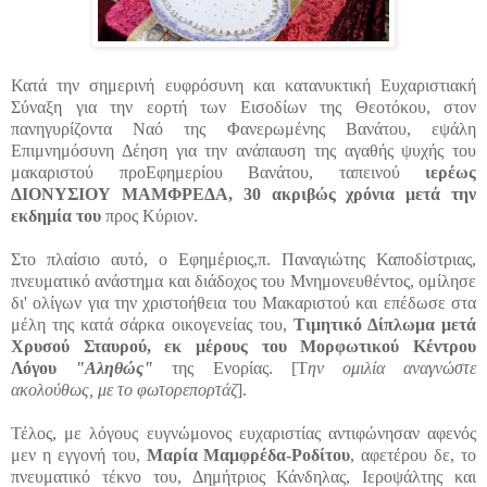
Κατά την σημερινή ευφρόσυνη και κατανυκτική Ευχαριστιακή
Σύναξη για την εορτή των Εισοδίων της Θεοτόκου, στον
πανηγυρίζοντα Ναό της Φανερωμένης Βανάτου, εψάλη
Επιμνημόσυνη Δέηση για την ανάπαυση της αγαθής ψυχής του
μακαριστού προΕφημερίου Βανάτου, ταπεινού
ιερέως
ΔΙΟΝΥΣΙΟΥ ΜΑΜΦΡΕΔΑ, 30 ακριβώς χρόνια μετά την
εκδημία του
προς Κύριον.
Στο πλαίσιο αυτό, ο Εφημέριος,π. Παναγιώτης Καποδίστριας,
πνευματικό ανάστημα και διάδοχος του Μνημονευθέντος, ομίλησε
δι' ολίγων για την χριστοήθεια του Μακαριστού και επέδωσε στα
μέλη της κατά σάρκα οικογενείας του,
Τιμητικό Δίπλωμα μετά
Χρυσού Σταυρού, εκ μέρους του Μορφωτικού Κέντρου
Λόγου
"Αληθώς"
της Ενορίας. [Τ
ην ομιλία αναγνώστε
ακολούθως, με το φωτορεπορτάζ
].
Τέλος, με λόγους ευγνώμονος ευχαριστίας αντιφώνησαν αφενός
μεν η εγγονή του,
Μαρία Μαμφρέδα-Ροδίτου
, αφετέρου δε, το
πνευματικό τέκνο του, Δημήτριος Κάνδηλας, Ιεροψάλτης και