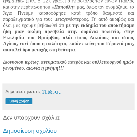
εγκράτεια»
(Γαλ. 5, 22), γράφει ο Απόστολος των εθνών Παύλος
και στην περίπτωση του
«Παπούλη»
μας, όπως τον ονομάζαμε, το
Άγιο Πνεύμα καρποφόρησε κατά τρόπο θαυμαστό και
παραδειγματικό για τους μεταγενέστερους. Γι’ αυτό ακριβώς και
όλοι μας έχουμε βεβαιωθεί ότι
με την εκδημία του αποκτήσαμε
ήδη μιαν ακόμη πρεσβεία στην ουράνια πολιτεία, στην
Εκκλησία του Θριάμβου, πλάι στους Δικαίους και στους
Αγίους, εκεί όπου η απλότητα, ωσάν εκείνη του Γέροντά μας,
αποτελεί όρο μετοχής στη θεότητα
.
Διονυσίου ιερέως, πνευματικού πατρός και συλλειτουργού ημών
γενομένου, αιωνία η μνήμη!!!
Δημοσιεύτηκε στις
11:59 μ.μ.
Κοινή χρήση
Δεν υπάρχουν σχόλια:
Δημοσίευση σχολίου