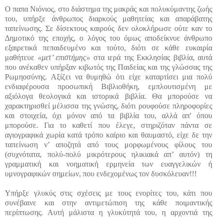
Ο παπα Νιόνιος, στο διάστημα της μακράς και πολυκύμαντης ζωής
του, υπήρξε άνθρωπος διαρκούς μαθητείας και απαράβατης
ταπείνωσης. Σε δίσεκτους καιρούς δεν ολοκλήρωσε ούτε καν το
Δημοτικό της εποχής, ο λόγος του όμως αποδείκνυε άνθρωπο
εξαιρετικά πεπαιδευμένο και τούτο, διότι σε κάθε ευκαιρία
μαθήτευε
«μετ’ επιστήμης»
στα ιερά της Εκκλησίας βιβλία, αυτά
που ανέκαθεν υπήρξαν κιβωτός της Παιδείας και της γλώσσας της
Ρωμηοσύνης. Αξίζει να θυμηθώ ότι είχε καταρτίσει μια πολύ
ενδιαφέρουσα προσωπική Βιβλιοθήκη, εμπλουτισμένη με
αξιόλογα θεολογικά και ιστορικά βιβλία. Θα μπορούσε να
χαρακτηρισθεί μέλισσα της γνώσης, διότι ρουφούσε πληροφορίες
και στοιχεία, όχι μόνον από τα βιβλία του, αλλά απ' όπου
μπορούσε. Για το καθετί που έλεγε, στηριζόταν πάντα σε
αγιογραφικά χωρία κατά τρόπο καίριο και θαυμαστό, είχε δε την
ταπείνωση ν’ αποζητά από τους μορφωμένους φίλους του
(συχνότατα, πολύ-πολύ μικρότερους ηλικιακά απ’ αυτόν) τη
γραμματική και νοηματική ερμηνεία των ευαγγελικών ή
υμνογραφικών σημείων, που ενδεχομένως τον δυσκόλευαν!!!
Υπήρξε γλυκύς στις σχέσεις με τους ενορίτες του, κάτι που
συνέβαινε και στην αντιμετώπιση της κάθε ποιμαντικής
περίπτωσης. Αυτή μάλιστα η γλυκύτητά του, η αρχοντιά της