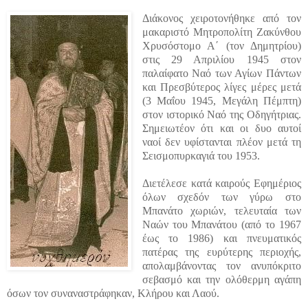
Διάκονος χειροτονήθηκε από τον
μακαριστό Μητροπολίτη Ζακύνθου
Χρυσόστομο Α΄ (τον Δημητρίου)
στις 29 Απριλίου 1945 στον
παλαίφατο Ναό των Αγίων Πάντων
και Πρεσβύτερος λίγες μέρες μετά
(3 Μαΐου 1945, Μεγάλη Πέμπτη)
στον ιστορικό Ναό της Οδηγήτριας.
Σημειωτέον ότι και οι δυο αυτοί
ναοί δεν υφίστανται πλέον μετά τη
Σεισμοπυρκαγιά του 1953.
Διετέλεσε κατά καιρούς Εφημέριος
όλων σχεδόν των γύρω στο
Μπανάτο χωριών, τελευταία των
Ναών του Μπανάτου (από το 1967
έως το 1986) και πνευματικός
πατέρας της ευρύτερης περιοχής,
απολαμβάνοντας τον ανυπόκριτο
σεβασμό και την ολόθερμη αγάπη
όσων τον συναναστράφηκαν, Κλήρου και Λαού.