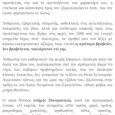
προσήνειάς του και το ανεπιτήδευτο του χαρακτήρα του, η
επιείκεια και κατανόηση προς τον εξομολογούμενο ήταν, που τον
έκανε αγαπητότατο σε όλους.
Άνθρωπος εξαιρετικής υπομονής, ανθεκτικός στις αλλεπάλληλες
δοκιμασίες του βίου, αλλά και υπόδειγμα υπακοής προς τους
προϊσταμένους του, βγήκε στις αρχές του 1986 από την ενεργό
υπηρεσία δίχως ποτέ -δυστυχώς- να τιμηθεί όσο τού άξιζε με
κάποιο εκκλησιαστικό αξίωμα, ίσως επειδή
η αγιότητα βραβεύει,
δεν βραβεύεται, τουλάχιστον επί γης
.
Άνθρωπος των καθαρτικών της ψυχής δακρύων, ιδιαίτερα προς την
δύση του βίου του, (κατα)καιγόταν από την αγιάτρευτη πίκρα ότι
λόγω των σοβαρών προβλημάτων υγείας, που τον ταλάνιζαν
κάποιες δεκαετίες, δεν μπορούσε να τελέσει τη Θεία Λειτουργία.
Αγωνιούσε πάντως για την ώρα της εξόδου του, βιώνοντας στην
πράξη το τού Αγίου Νεοφύτου του Εγκλείστου:
«Θεού φόβος και
μνήμη θανάτου».
Ο παπα Νιόνιος
υπήρξε Πνευματικός
, κατά την αγιογραφική
έννοια.
«Ο καρπός του πνεύματος εστίν αγάπη, χαρά, ειρήνη,
μακροθυμία, χρηστότης, αγαθωσύνη, πίστις, πραότης,