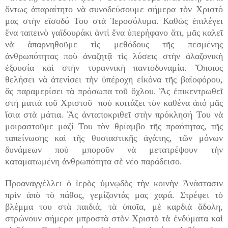
ὄντως ἀπαραίτητο νὰ συνοδεύσουμε σήμερα τὸν Χριστό
μας στὴν εἴσοδό Του στὰ Ἱεροσόλυμα. Καθὼς ἐπιλέγει
ἕνα ταπεινὸ γαϊδουράκι ἀντὶ ἕνα ὑπερήφανο ἄτι, μᾶς καλεῖ
νὰ ἀπαρνηθοῦμε τὶς μεθόδους τῆς πεσμένης
ἀνθρωπότητας ποὺ ἀναζητᾷ τὶς λύσεις στὴν ἀλαζονικὴ
ἐξουσία καὶ στὴν τυραννικὴ παντοδυναμία. Ὅποιος
θελήσει νὰ ἀτενίσει τὴν ὑπέροχη εἰκόνα τῆς βαϊοφόρου,
ἄς παραμερίσει τὰ πρόσωπα τοῦ ὄχλου. Ἄς ἐπικεντρωθεῖ
στὴ ματιὰ τοῦ Χριστοῦ ποὺ κοιτάζει τὸν καθένα ἀπό μᾶς
ἴσια στὰ μάτια. Ἄς ἀνταποκριθεῖ στὴν πρόκλησή Του νὰ
μοιραστοῦμε μαζί Του τὸν θρίαμβο τῆς πραότητας, τῆς
ταπείνωσης καὶ τῆς θυσιαστικῆς ἀγάπης, τῶν μόνων
δυνάμεων ποὺ μποροῦν νὰ μετατρέψουν τὴν
καταματωμένη ἀνθρωπότητα σὲ νέο παράδεισο.
Προαναγγέλλει ὁ ἱερὸς ὑμνῳδὸς τὴν κοινὴν Ἀνάστασιν
πρὶν ἀπὸ τὸ πάθος, γεμίζοντάς μας χαρά. Στρέφει τὸ
βλέμμα του στὰ παιδιά, τὰ ὁποῖα, μὲ καρδιὰ ἄδολη,
στρώνουν σήμερα μπροστὰ στὸν Χριστὸ τὰ ἐνδύματα καὶ