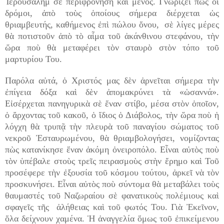
Ἱερουσαλὴμ σὲ περιφρόνηση καὶ μένος. Γνωρίζει πὼς οἱ
δρόμοι, ἀπὸ τοὺς ὁποίους σήμερα διέρχεται ὡς
θριαμβευτής, καθήμενος ἐπὶ πώλου ὄνου, σὲ λίγες μέρες
θὰ ποτιστοῦν ἀπὸ τὸ αἷμα τοῦ ἀκάνθινου στεφάνου, τὴν
ὥρα ποὺ θὰ μεταφέρει τὸν σταυρὸ στὸν τόπο τοῦ
μαρτυρίου Του.
Παρόλα αὐτά, ὁ Χριστός μας δὲν ἀρνεῖται σήμερα τὴν
ἐπίγεια δόξα καὶ δὲν ἀπομακρύνει τὰ «ὡσαννά».
Εἰσέρχεται πανηγυρικὰ σὲ ἕναν στίβο, μέσα στὸν ὁποῖον,
ὁ ἄρχοντας τοῦ κακοῦ, ὁ ἴδιος ὁ Διάβολος, τὴν ὥρα ποὺ ἡ
λόγχη θὰ τρυπᾷ τὴν πλευρὰ τοῦ παναγίου σώματος τοῦ
νεκροῦ Ἐσταυρωμένου, θὰ θριαμβολογήσει, νομίζοντας
πὼς κατανίκησε ἕναν ἀκόμη ὀνειροπόλο. Εἶναι αὐτὸς ποὺ
τὸν ὑπέβαλε στοὺς τρεῖς πειρασμοὺς στὴν ἔρημο καὶ Τοῦ
προσέφερε τὴν ἐξουσία τοῦ κόσμου τούτου, ἀρκεῖ νὰ τὸν
προσκυνήσει. Εἶναι αὐτὸς ποὺ σύντομα θὰ μεταβάλει τοὺς
θαυμαστές τοῦ Ναζωραίου σὲ φανατικοὺς πολέμιους καὶ
σφαγεῖς τῆς ἀλήθειας καὶ τοῦ φωτός Του. Γιὰ Ἐκεῖνον,
ὅλα δείχνουν χαμένα. Ἡ ἀναγγελία ὅμως τοῦ ἐπικείμενου