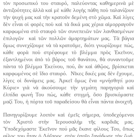
τὸν προσωπικό του σταυρό, παλεύοντας καθημερινὰ μὲ
ἀντιξοότητες ἀλλὰ καὶ μὲ κάθε λογὴς πάθη ποὺ ταλανίζουν
τὴν ψυχή μας καὶ τὴν κρατοῦν δεμένη στὸ χῶμα. Καὶ λίγες
δὲν εἶναι οἱ φορὲς ποὺ καὶ τὰ δικά μας χέρια αἱμορραγοῦν
καρφωμένα στὸ σταυρὸ τῶν συνεπειῶν τῶν λανθασμένων
ἐπιλογῶν καὶ τῶν πολλῶν ἁμαρτημάτων μας. Τὰ βάγια
ὅμως συνεχίζουμε νὰ τὰ κρατοῦμε, διότι γνωρίζουμε πώς,
κάθε φορὰ ποὺ στρέφουμε τὸ βλέμμα πρὸς Ἐκεῖνον,
ἐξαντλημένοι ἀπὸ τὸ βάρος τοῦ θανάτου, θὰ συναντοῦμε
πάντα τὸ βλέμμα Ἐκείνου, πού, ἂν καὶ ἀθῷος, βρίσκεται
καρφωμένος σὲ ἴδιο σταυρό. Νῖκες δικές μας δὲν ἔχουμε,
λίγες οἱ δυνάμεις μας. Ἀρκεῖ ὅμως ἕνα «μνήσθητί μου
Κύριε» γιὰ νὰ ἀκούσουμε τὴν γεμάτη παρηγοριὰ καὶ
ἐλπίδα φωνή Του πώς, κάθε στιγμή, ὅσο βρισκόμαστε
μαζί Του, ἡ πόρτα τοῦ παραδείσου θὰ εἶναι πάντα ἀνοιχτῆ.
Πανηγυρίζουμε λοιπὸν καὶ ἐμεῖς σήμερα, ὑποδεχόμενοι
τὸν Χριστὸ στὴν Ἱερουσαλὴμ τῆς καρδιᾶς μας.
Ὑποδεχόμαστε Ἐκεῖνον πού μᾶς ἔκανε φίλους Του, ὅπως
φίλος του ἦταν ὁ Λάζαρος, στὸν ὁποῖο ξανάδωσε τὴν ζωή.