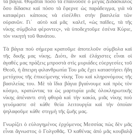
τὰ βάγια. Θυμᾶται πόσο τὰ ἐπαινοῦσε ὁ μέγας Διδάσκαλος
ὅσο δίδασκε καὶ πόσο τὰ ἔφερνε ὡς παράδειγμα, γιὰ νὰ
καταφέρει κάποιος νὰ εἰσέλθει στὴν βασιλεία τῶν
οὐρανῶν. Γι΄ αὐτὸ καὶ μᾶς καλεῖ, «ὡς παῖδες, τὰ τῆς
νίκης σύμβολα φέροντες», νὰ ὑποδεχτοῦμε ἐσένα Κύριε,
τὸν νικητὴ τοῦ θανάτου.
Τὰ βάγια ποὺ σήμερα κρατοῦμε ἀποτελοῦν σύμβολα καὶ
τῆς δικῆς μας νίκης. Διότι, ἂν καὶ ἐλάχιστες εἶναι οἱ
ἀγαθές μας πράξεις μπροστὰ στὶς μυριάδες εὐεργεσίες τοῦ
Θεοῦ, ἡ ἄπειρη φιλανθρωπία Του μᾶς ἔχει καταστήσει ἤδη
μετόχους τῆς ἐπικείμενης νίκης Του καὶ κληρονόμους τῆς
βασιλείας του. Μὲ τὰ ἴδια βάγια βγαίνουμε καὶ πρὸς τὸν
κόσμο, κρατώντας τα ὡς μαρτυρία μιᾶς ὁλοκληρωτικῆς
νίκης ἀπέναντι στὴ φθορὰ καὶ τὴν κακία, μιᾶς νίκης ποὺ
γευόμαστε σὲ κάθε θεία λειτουργία καὶ τὴν ὁποίαν
ψηλαφοῦμε κάθε στιγμὴ τῆς ζωῆς μας.
Γνωρίζει ὁ εὐλογημένος ἐρχόμενος Μεσσίας πὼς δὲν μᾶς
εἶναι ἄγνωστος ὁ Γολγοθᾶς. Ὁ καθένας ἀπό μᾶς κουβαλᾷ