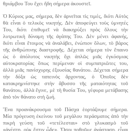
θριάμβου Του ἔχει ἤδη σήμερα ἀκουστεῖ.
Ὁ Κύριος μας, σήμερα, δὲν ἀρνεῖται τὶς τιμές, διότι Αὐτὸς
θὰ εἶναι ὁ τελικὸς νικητής. Δὲν ἀποφεύγει τοὺς ὑμνητές
Του, διότι ἐπιθυμεῖ νὰ διακηρύξει πρὸς ὅλους τὴν
λυτρωτικὴ δύναμη τῆς ἀγάπης Του. Δὲν μένει ἀφανής,
διότι εἶναι ἕτοιμος νὰ ἀναλάβει, ἐνώπιον ὅλων, τὸ βάρος
τῆς ἀνθρώπινης διαστροφῆς. Δέχεται σήμερα τὸν ἔπαινο
ὡς ὁ ἀπόλυτος νικητὴς ὄχι ἁπλῶς μιᾶς ἐγκόσμιας
αὐτοκρατορίας ὅπως περίμεναν οἱ συμπατριῶτες του,
ἀλλὰ μιᾶς πανίσχυρης ἐξουσίας θανάτου. Δέχεται σήμερα
τὴν δόξα ὡς ταπεινὸς ἄρχοντας, ὁ Ὁποῖος δὲν
κατακρημνίστηκε στὴν ἄβυσσο τῆς ματαιότητας τοῦ
θανάτου, ἀλλὰ ἔγινε, μὲ τὴ θυσία Του, γέφυρα μετάβασης
ἀπὸ τὸν θάνατο στὴ ζωή.
Ἕνα προανάκρουσμα τοῦ Πάσχα ἑορτάζουμε σήμερα.
Μία πρόγευση ἐκείνου τοῦ μεγάλου περάσματος ἀπὸ τὴν
πικρὴ γεύση τοῦ «τετέλεσται» στὸ γλυκασμὸ τοῦ
«ἀνέστη, οὐκ ἔστιν ᾧδε». Ὅσοι ποθοῦμε ἀνάσταση, εἶναι