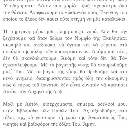
Ὑποδεχόμαστε Αὐτὸν ποὺ χαρίζει ζωὴ ἰσχυρότερη ἀπὸ
τὸν θάνατο. Ἀναφωνοῦμε τό «ὡσαννὰ» πρὸς Ἐκεῖνον, τοῦ
ὁποίου τὸ ἔλεος δὲν παύει οὔτε στιγμὴ νὰ μᾶς καταδιώκει.
Ἡ σημερινὴ μέρα μᾶς πλημμυρίζει χαρά. Δὲν θὰ τὴν
ξεχάσουμε καὶ ὅταν δοῦμε τὸν Νυμφίο τῆς Ἐκκλησίας,
σιωπηλὸ καὶ ἀνεξίκακο, νὰ ἄγεται καὶ νὰ φέρεται στὰ
σοκάκια τῆς πόλης τῶν προφητοκτόνων. Ἀκόμη καὶ τότε,
δὲν θὰ σκανδαλιστοῦμε. Ἀκόμη καὶ τότε δὲν θὰ Τὸν
ἐγκαταλείψουμε. Μὲ τὰ βάγια τῆς νίκης θὰ σταυρωθοῦμε
μαζί Του. Μὲ τὰ βάγια τῆς νίκης θὰ βρεθοῦμε καὶ στὸ
κενὸ μνημεῖο, διακηρύσσοντας πρὸς ὅλη τὴν οἰκουμένη
πὼς ὁ τάφος τοῦ θανάτου δὲν εἶναι δυνατὸν νὰ κρατήσει
Αὐτόν, τὸν Ἀρχηγὸ τῆς ζωῆς.
Μαζὶ μὲ Αὐτόν, εἰσερχόμαστε, σήμερα, ἀδελφοί μου,
στὴν Ἑβδομάδα τῶν Παθῶν Του. Ἄς ἀξιωθοῦμε, στὸ
τέλος της, νὰ γευτοῦμε τὴ χαρὰ τῆς Ἀναστάσεώς Του,
νικητὲς καὶ βαϊοφόροι τῆς δόξας Του. Ἀμήν.