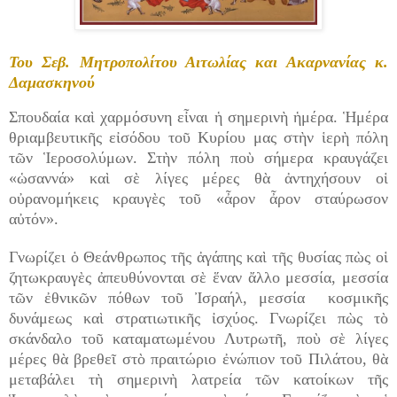
Του Σεβ. Μητροπολίτου Αιτωλίας και Ακαρνανίας κ.
Δαμασκηνού
Σπουδαία καὶ χαρμόσυνη εἶναι ἡ σημερινὴ ἡμέρα. Ἡμέρα
θριαμβευτικῆς εἰσόδου τοῦ Κυρίου μας στὴν ἱερὴ πόλη
τῶν Ἱεροσολύμων. Στὴν πόλη ποὺ σήμερα κραυγάζει
«ὡσαννά» καὶ σὲ λίγες μέρες θὰ ἀντηχήσουν οἱ
οὐρανομήκεις κραυγὲς τοῦ «ἆρον ἆρον σταύρωσον
αὐτόν».
Γνωρίζει ὁ Θεάνθρωπος τῆς ἀγάπης καὶ τῆς θυσίας πὼς οἱ
ζητωκραυγὲς ἀπευθύνονται σὲ ἕναν ἄλλο μεσσία, μεσσία
τῶν ἐθνικῶν πόθων τοῦ Ἰσραήλ, μεσσία κοσμικῆς
δυνάμεως καὶ στρατιωτικῆς ἰσχύος. Γνωρίζει πὼς τὸ
σκάνδαλο τοῦ καταματωμένου Λυτρωτῆ, ποὺ σὲ λίγες
μέρες θὰ βρεθεῖ στὸ πραιτώριο ἐνώπιον τοῦ Πιλάτου, θὰ
μεταβάλει τὴ σημερινὴ λατρεία τῶν κατοίκων τῆς