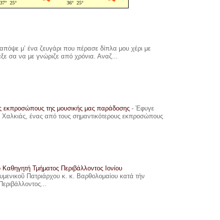
πόψε μ’ ένα ζευγάρι που πέρασε δίπλα μου χέρι με
αξε σα να με γνώριζε από χρόνια. Αναζ...
υς εκπροσώπους της μουσικής μας παράδοσης
-
Έφυγε
ης Χαλκιάς, ένας από τους σημαντικότερους εκπροσώπους
ο Καθηγητή Τμήματος Περιβάλλοντος Ιονίου
ουμενικοῦ Πατριάρχου κ. κ. Βαρθολομαίου κατά τήν
Περιβάλλοντος...