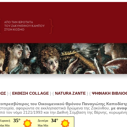
ΘΩΣ
} {
ΕΚΘΕΣΗ COLLAGE
}
{
NATURA ZANTE
} {
ΨΗΦΙΑΚΗ ΒΙΒΛΙΟ
οπρεσβύτερος του Οικουμενικού Θρόνου Παναγιώτης Καποδίστ
 στοιχεία, αφορώντα σε εκκλησιαστικά δρώμενα της Ζακύνθου,
με ανα
από τον νόμο 2121/1993 και την Διεθνή Σύμβαση της Βέρνης, κυρωμέν