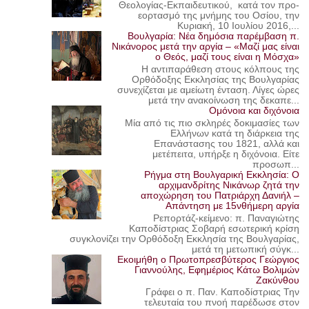
Θεολογίας-Εκπαιδευτικού, κατά τον προ-
εορτασμό της μνήμης του Οσίου, την
Κυριακή, 10 Ιουλίου 2016,...
Βουλγαρία: Νέα δημόσια παρέμβαση π.
Νικάνορος μετά την αργία – «Μαζί μας είναι
ο Θεός, μαζί τους είναι η Μόσχα»
Η αντιπαράθεση στους κόλπους της
Ορθόδοξης Εκκλησίας της Βουλγαρίας
συνεχίζεται με αμείωτη ένταση. Λίγες ώρες
μετά την ανακοίνωση της δεκαπε...
Ομόνοια και διχόνοια
Μία από τις πιο σκληρές δοκιμασίες των
Ελλήνων κατά τη διάρκεια της
Επανάστασης του 1821, αλλά και
μετέπειτα, υπήρξε η διχόνοια. Είτε
προσωπ...
Ρήγμα στη Βουλγαρική Εκκλησία: Ο
αρχιμανδρίτης Νικάνωρ ζητά την
αποχώρηση του Πατριάρχη Δανιήλ –
Απάντηση με 15νθήμερη αργία
Ρεπορτάζ-κείμενο: π. Παναγιώτης
Καποδίστριας Σοβαρή εσωτερική κρίση
συγκλονίζει την Ορθόδοξη Εκκλησία της Βουλγαρίας,
μετά τη μετωπική σύγκ...
Εκοιμήθη ο Πρωτοπρεσβύτερος Γεώργιος
Γιαννούλης, Εφημέριος Κάτω Βολιμών
Ζακύνθου
Γράφει ο π. Παν. Καποδίστριας Την
τελευταία του πνοή παρέδωσε στον