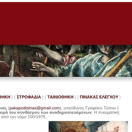
ΘΗΚΗ
} {
ΣΤΡΟΦΑΔΙΑ
} {
ΤΑΙΝΙΟΘΗΚΗ
} {
ΠΙΝΑΚΑΣ ΕΛΕ
ΓΧΟΥ
}
ριας
(
pakapodistrias@gmail.com
), υπεύθυνος Γραφείου Τύπου Ι.
φορά του συνδέσμου των αναδημοσιευόμενων
. Η
πνευματική
η από τον νόμο 100/1975.