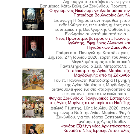
Δημιουργό του απόψε ο εν ενεργεία
Εφημέριος Κάτω Βολιμών Ζακύνθου, Πρωτοπ...
Ο ηγούμενος Νικάνωρ εγκαλεί δημόσια τον
Πατριάρχη Βουλγαρίας Δανιήλ
Εισαγωγή Η δημόσια αντιπαράθεση που
εκδηλώθηκε τις τελευταίες ημέρες στο
εσωτερικό της Βουλγαρικής Ορθόδοξης
Εκκλησίας συνιστά μία από τις σ...
Νέος Πρωτοπρεσβύτερος ο π. Ιωάννης
Ιγγλέσης, Εφημέριος Αλυκανά και
Πηγαδακίων Ζακύνθου
Γράφει ο π. Παναγιώτης Καποδίστριας
Σήμερα, 27η Ιουλίου 2026, εορτή του Αγίου
Μεγαλομάρτυρος και Ιαματικού
Παντελεήμονος, ο Σεβ. Μητροπολίτ...
Το πέρασμα της Αγίας Μαρίας της
Μαγδαληνής από τη Ζάκυνθο
Του π. Παναγιώτη Καποδίστρια Η μνήμη
της Αγίας Μαρίας της Μαγδαληνής
ακτινοβολεί φως εξαίσιο -παρηγορητικό κι
ευφρόσυνο- μέσα στον εκκλησιασ...
Φαγιάς Ζακύνθου: Πανηγυρικός Εσπερινός
της Αγίας Μαρίνης στον περίοπτο Ναό Της
Δειλινό Πέμπτης, 16ης Ιουλίου 2026, στον
περιώνυμο Ναό της Αγίας Μαρίνας Φαγιά
Ζακύνθου, για τον εόρτιο Εσπερινό της
μνήμης της Αγίας Παρθεν...
Φανάρι: Εξελέγη νέος Αρχιεπίσκοπος
Καναδά ο Νέας Ιερσέης Απόστολος