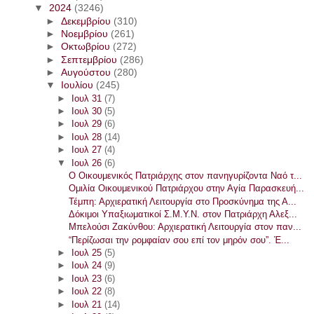
▼
2024
(3246)
►
Δεκεμβρίου
(310)
►
Νοεμβρίου
(261)
►
Οκτωβρίου
(272)
►
Σεπτεμβρίου
(286)
►
Αυγούστου
(280)
▼
Ιουλίου
(245)
►
Ιουλ 31
(7)
►
Ιουλ 30
(5)
►
Ιουλ 29
(6)
►
Ιουλ 28
(14)
►
Ιουλ 27
(4)
▼
Ιουλ 26
(6)
Ο Οικουμενικός Πατριάρχης στον πανηγυρίζοντα Ναό τ...
Ομιλία Οικουμενικού Πατριάρχου στην Αγία Παρασκευή...
Τέμπη: Αρχιερατική Λειτουργία στο Προσκύνημα της Α...
Δόκιμοι Υπαξιωματικοί Σ.Μ.Υ.Ν. στον Πατριάρχη Αλεξ...
Μπελούσι Ζακύνθου: Αρχιερατική Λειτουργία στον παν...
“Περίζωσαι την ρομφαίαν σου επί τον μηρόν σου”. Έ...
►
Ιουλ 25
(5)
►
Ιουλ 24
(9)
►
Ιουλ 23
(6)
►
Ιουλ 22
(8)
►
Ιουλ 21
(14)