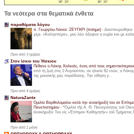
Τα νεότερα στα θεματικά ένθετα
παραθέματα λόγου
π. Γεωργίου Λέκκα: ΖΕΥΓΑΡΙ (ποίημα)
-
Διασταυρώθηκα α
χέρι. «Καλησπέρα», μου λέει άξαφνα η κυρία και με κοίτ
Πριν από 3 ημέρες
Στον ίσκιο του Ήσκιου
Πέθανε ο Λάκης Χαλκιάς, ένας από τους σημαντικότερο
από τη ζωή στις 2 Αυγούστου, σε ηλικία 82 ετών, ο Λάκ
της μουσικής μας παράδοσης. Την είδηση γ...
Πριν από 4 ημέρες
NaturaZante
Ομιλία Βαρθολομαίου κατά την ανακήρυξή του σε Επίτιμ
Πανεπιστημίου
-
*Ὁμιλία τῆς Α. Θ. Παναγιότητος τοῦ Οἰκ
ἀνακήρυξίν Του εἰς «Ἐπίτιμον Καθηγητήν» τοῦ Τμήματος 
Πριν από 1 μήνα