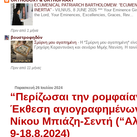
ORTHODOXY & ORTHOPRAXY
ECUMENICAL PATRIARCH BARTHOLOMEW: “ECUMEN
INERTIA”
-
VILNIUS, 8 JUNE 2026 *** Your Eminence Ginta
the Lord, Your Eminences, Excellencies, Graces, Rev...
Πριν από 1 μήνα
βουστροφηδόν
Σμύρνη μου αγαπημένη
-
Η *Σμύρνη μου αγαπημένη* είναι
Γρηγόρη Καραντινάκη και σενάριο Μιμής Ντενίση. Η ταινία
Πριν από 11 μήνες
Παρασκευή 26 Ιουλίου 2024
“Περίζωσαι την ρομφαία
Έκθεση αγιογραφημένων
Νίκου Μπιάζη-Σεντή (“Α
9-18.8.2024)