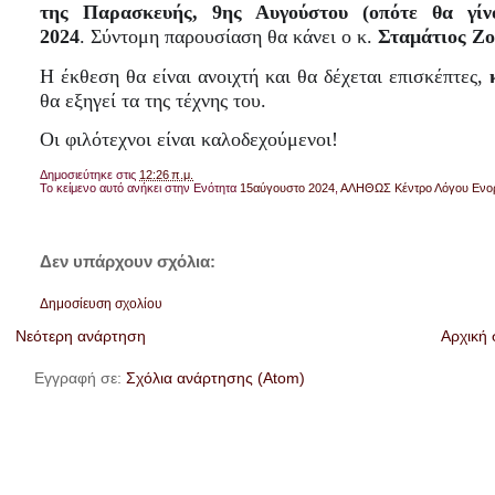
της Παρασκευής, 9ης Αυγούστου (οπότε θα γίν
2024
.
Σύντομη
παρουσίαση θα κάνει ο κ.
Σταμάτιος Ζ
Η έκθεση θα είναι ανοιχτή και θα δέχεται επισκέπτες,
θα εξηγεί τα της τέχνης του.
Οι φιλότεχνοι είναι καλοδεχούμενοι!
Δημοσιεύτηκε στις
12:26 π.μ.
Το κείμενο αυτό ανήκει στην Ενότητα
15αύγουστο 2024
,
ΑΛΗΘΩΣ Κέντρο Λόγου Ενο
Δεν υπάρχουν σχόλια:
Δημοσίευση σχολίου
Νεότερη ανάρτηση
Αρχική 
Εγγραφή σε:
Σχόλια ανάρτησης (Atom)