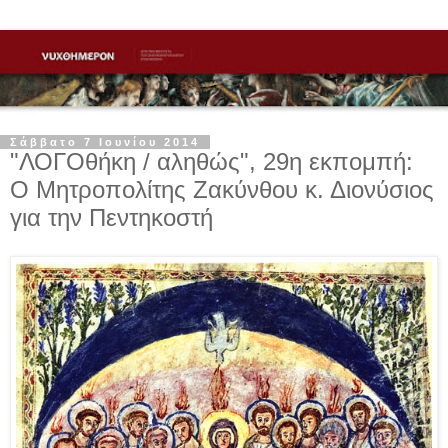
Σάββατο 7 Ιουνίου 2014
"ΛΟΓΟθήκη / αληθώς", 29η εκπομπή:
Ο Μητροπολίτης Ζακύνθου κ. Διονύσιος
για την Πεντηκοστή