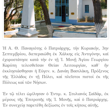
Ἡ Α. Θ. Παναγιότης ὁ Πατριάρχης, τήν Κυριακήν, 3ην
Σεπτεμβρίου, διεπεραιώθη ἐκ Χάλκης εἰς Ἀντιγόνην, καί
ἐχοροστάτησε κατά τήν ἐν τῇ Ἱ. Μονῇ Ἁγίου Γεωργίου
Καρύπη τελεσθεῖσαν Θείαν Λειτουργίαν, καθ᾿ ἥν
ἐκκλησιάσθησαν ἡ Εὐγεν. κ. Δανάη Βασιλάκη, Πρόξενος
τῆς Ἑλλάδος ἐν τῇ Πόλει, καί πλεῖστοι πιστοί ἐκ τῆς
Πόλεως καί τῶν Νήσων.
Ἐν τῷ τέλει ὡμίλησαν ὁ Ἐντιμ. κ. Στυλιανός Σαϊδάμ, ἐκ
μέρους τῆς Ἐπιτροπῆς τῆς Ἱ. Μονῆς, καί ὁ Πατριάρχης.
Ἐν συνεχείᾳ παρετέθη δεξίωσις ἐν τοῖς κήποις αὐτῆς.