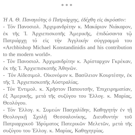
* * *
Ἡ Α. Θ. Παναγιότης ὁ Πατριάρχης, ἐδέχθη εἰς ἀκρόασιν:
- Τόν Πανοσιολ. Ἀρχιμανδρίτην κ. Μακάριον Νιάκαρον,
ἐκ τῆς Ἱ. Ἀρχιεπισκοπῆς Ἀμερικῆς, ἐπιδώσαντα τῷ
Πατριάρχῃ τό εἰς τήν Ἀγγλικήν σύγγραμμά του
«Archbishop Michael Konstandinidis and his contribution
to the modern world».
- Τόν Πανοσιολ. Ἀρχιμανδρίτην κ. Ἀρίσταρχον Γκρέκαν,
ἐκ τῆς Ἱ. Ἀρχιεπισκοπῆς Ἀθηνῶν.
- Τόν Αἰδεσιμολ. Οἰκονόμον κ. Βασίλειον Κουρτέσην, ἐκ
τῆς Ἱ. Ἀρχιεπισκοπῆς Αὐστραλίας.
- Τόν Ἐντιμολ. κ. Χρῆστον Παπουτσῆν, Ἐπιχειρηματίαν,
ἐξ Ἀμερικῆς, μετά τῆς συζύγου του Ἐλλογ. κ. Μαρίας,
Θεολόγου.
- Τόν Ἐλλογ. κ. Συμεών Πασχαλίδην, Καθηγητήν ἐν τῇ
Θεολογικῇ Σχολῇ Θεσσαλονίκης, Διευθυντήν τοῦ
Πατριαρχικοῦ Ἱδρύματος Πατερικῶν Μελετῶν, μετά τῆς
συζύγου του Ἐλλογ. κ. Μαρίας, Καθηγητρίας.