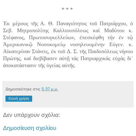
* * *
Ἐκ μέρους τῆς Α. Θ. Παναγιότητος τοῦ Πατριάρχου, ὁ
Σεβ. Μητροπολίτης Καλλιουπόλεως καί Μαδύτου κ.
Στέφανος, Πρωτοσυγκελλεύων, ἐπεσκέφθη τήν ἐν τῷ
Ἀμερικανικῷ Νοσοκομείῳ νοσηλευομένην Εὐγεν. κ.
Αἰκατερίναν Στάνιτς, ἐκ τοῦ Δ. Σ. τῆς Παιδοπόλεως νήσου
Πρώτης, καί διεβίβασεν αὐτῇ τάς Πατριαρχικάς εὐχάς δι᾿
ἀποκατάστασιν τῆς ὑγείας αὐτῆς.
Δημοσιεύτηκε στις
5:37 μ.μ.
Κοινή χρήση
Δεν υπάρχουν σχόλια:
Δημοσίευση σχολίου