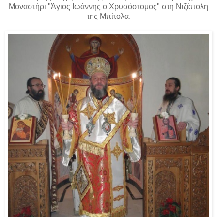
Μοναστήρι "Άγιος Ιωάννης ο Χρυσόστομος" στη Νιζέπολη
της Μπίτολα.