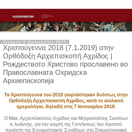
Τετάρτη 9 Ιανουαρίου 2019
Χριστούγεννα 2018 (7.1.2019) στην
Ορθόδοξη Αρχιεπισκοπή Αχρίδος |
Рождеството Христово прославено во
Православната Охридска
Архиепископија
Τα Χριστούγεννα του 2018 γιορτάστηκαν δεόντως στην
Ορθόδοξη Αρχιεπισκοπή Αχρίδος, κατά το ιουλιανό
ημερολόγιο, δηλαδή στις 7 Ιανουαρίου 2019.
Ο Μακ. Αρχιεπίσκοπος Αχρίδος και Μητροπολίτης Σκοπίων
κ. Ιωάννης, για την γιορτή της Γεννήσεως του Χριστού
προέστη της Ευχαριστιακής Συνάξεως στο Σταυροπηγιακό