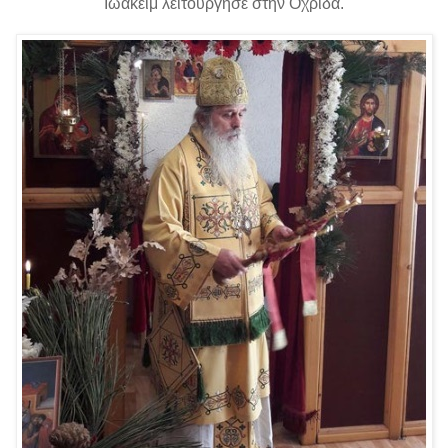
Ιωακείμ λειτούργησε στην Οχρίδα.