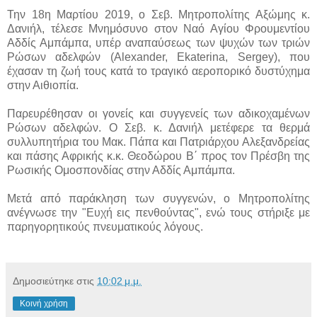
Την 18η Μαρτίου 2019, ο Σεβ. Μητροπολίτης Αξώμης κ.
Δανιήλ, τέλεσε Μνημόσυνο στον Ναό Αγίου Φρουμεντίου
Αδδίς Αμπάμπα, υπέρ αναπαύσεως των ψυχών των τριών
Ρώσων αδελφών (Alexander, Ekaterina, Sergey), που
έχασαν τη ζωή τους κατά το τραγικό αεροπορικό δυστύχημα
στην Αιθιοπία.
Παρευρέθησαν οι γονείς και συγγενείς των αδικοχαμένων
Ρώσων αδελφών. Ο Σεβ. κ. Δανιήλ μετέφερε τα θερμά
συλλυπητήρια του Μακ. Πάπα και Πατριάρχου Αλεξανδρείας
και πάσης Αφρικής κ.κ. Θεοδώρου Β΄ προς τον Πρέσβη της
Ρωσικής Ομοσπονδίας στην Αδδίς Αμπάμπα.
Μετά από παράκληση των συγγενών, ο Μητροπολίτης
ανέγνωσε την "Ευχή εις πενθούντας", ενώ τους στήριξε με
παρηγορητικούς πνευματικούς λόγους.
Δημοσιεύτηκε στις
10:02 μ.μ.
Κοινή χρήση