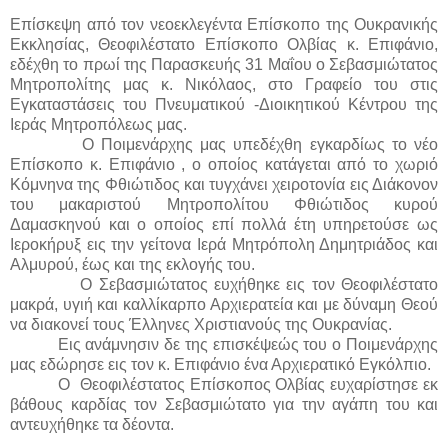
Επίσκεψη από τον νεοεκλεγέντα Επίσκοπο της Ουκρανικής
Εκκλησίας, Θεοφιλέστατο Επίσκοπο Ολβίας κ. Επιφάνιο,
εδέχθη το πρωί της Παρασκευής 31 Μαΐου ο Σεβασμιώτατος
Μητροπολίτης μας κ. Νικόλαος, στο Γραφείο του στις
Εγκαταστάσεις του Πνευματικού -Διοικητικού Κέντρου της
Ιεράς Μητροπόλεως μας.
Ο Ποιμενάρχης μας υπεδέχθη εγκαρδίως το νέο
Επίσκοπο κ. Επιφάνιο , ο οποίος κατάγεται από το χωριό
Κόμνηνα της Φθιώτιδος και τυγχάνει χειροτονία εις Διάκονον
του μακαριστού Μητροπολίτου Φθιώτιδος κυρού
Δαμασκηνού και ο οποίος επί πολλά έτη υπηρετούσε ως
Ιεροκήρυξ εις την γείτονα Ιερά Μητρόπολη Δημητριάδος και
Αλμυρού, έως και της εκλογής του.
Ο Σεβασμιώτατος ευχήθηκε εις τον Θεοφιλέστατο
μακρά, υγιή και καλλίκαρπο Αρχιερατεία και με δύναμη Θεού
να διακονεί τους Έλληνες Χριστιανούς της Ουκρανίας.
Εις ανάμνησιν δε της επισκέψεώς του ο Ποιμενάρχης
μας εδώρησε εις τον κ. Επιφάνιο ένα Αρχιερατικό Εγκόλπιο.
Ο Θεοφιλέστατος Επίσκοπος Ολβίας ευχαρίστησε εκ
βάθους καρδίας τον Σεβασμιώτατο για την αγάπη του και
αντευχήθηκε τα δέοντα.