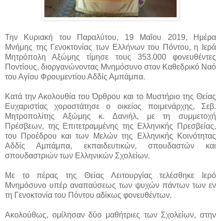
Την Κυριακή του Παραλύτου, 19 Μαΐου 2019, Ημέρα
Μνήμης της Γενοκτονίας των Ελλήνων του Πόντου, η Ιερά
Μητρόπολη Αξώμης τίμησε τους 353.000 φονευθέντες
Ποντίους, διοργανώνοντας Μνημόσυνο στον Καθεδρικό Ναό
του Αγίου Φρουμεντίου Αδδίς Αμπάμπα.
Κατά την Ακολουθία του Όρθρου και το Μυστήριο της Θείας
Ευχαριστίας χοροστάτησε ο οικείος ποιμενάρχης, Σεβ.
Μητροπολίτης Αξώμης κ. Δανιήλ, με τη συμμετοχή
Πρέσβεων, της Επιτετραμμένης της Ελληνικής Πρεσβείας,
του Προέδρου και των Μελών της Ελληνικής Κοινότητας
Αδδίς Αμπάμπα, εκπαιδευτικών, σπουδαστών και
σπουδαστριών των Ελληνικών Σχολείων.
Με το πέρας της Θείας Λειτουργίας τελέσθηκε Ιερό
Μνημόσυνο υπέρ αναπαύσεως των ψυχών πάντων των εν
τη Γενοκτονία του Πόντου αδίκως φονευθέντων.
Ακολούθως, ομίλησαν δύο μαθήτριες των Σχολείων, στην