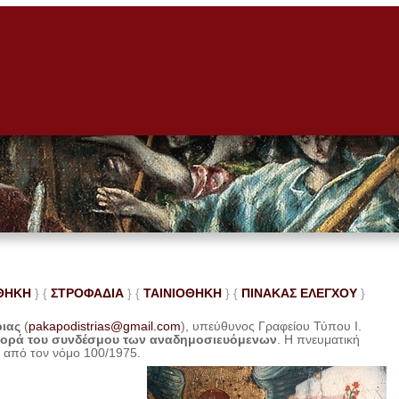
ΘΗΚΗ
} {
ΣΤΡΟΦΑΔΙΑ
} {
ΤΑΙΝΙΟΘΗΚΗ
} {
ΠΙΝΑΚΑΣ ΕΛΕ
ΓΧΟΥ
}
ριας
(
pakapodistrias@gmail.com
), υπεύθυνος Γραφείου Τύπου Ι.
φορά του συνδέσμου των αναδημοσιευόμενων
. Η
πνευματική
η από τον νόμο 100/1975.