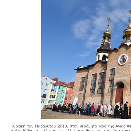
Κυριακή του Παραλύτου 2019, στον νεόδμητο Ναό της Αγίας Αι
πόλη Ρίβνε της Ουκρανίας. Ο Προκαθήμενος της Αυτοκέφα