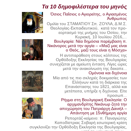
Τα 10 δημοφιλέστερα του μηνός
Όσιος Παΐσιος ο Αγιορείτης, ο Αγιασμένος
Άνθρωπος
Ομιλία του ΣΤΑΜΑΤΙΟΥ Σπ. ΖΟΥΛΑ, Δ.Μ.Σ.
Θεολογίας-Εκπαιδευτικού, κατά τον προ-
εορτασμό της μνήμης του Οσίου, την
Κυριακή, 10 Ιουλίου 2016,...
Βουλγαρία: Νέα δημόσια παρέμβαση π.
Νικάνορος μετά την αργία – «Μαζί μας είναι
ο Θεός, μαζί τους είναι η Μόσχα»
Η αντιπαράθεση στους κόλπους της
Ορθόδοξης Εκκλησίας της Βουλγαρίας
συνεχίζεται με αμείωτη ένταση. Λίγες ώρες
μετά την ανακοίνωση της δεκαπε...
Ομόνοια και διχόνοια
Μία από τις πιο σκληρές δοκιμασίες των
Ελλήνων κατά τη διάρκεια της
Επανάστασης του 1821, αλλά και
μετέπειτα, υπήρξε η διχόνοια. Είτε
προσωπ...
Ρήγμα στη Βουλγαρική Εκκλησία: Ο
αρχιμανδρίτης Νικάνωρ ζητά την
αποχώρηση του Πατριάρχη Δανιήλ –
Απάντηση με 15νθήμερη αργία
Ρεπορτάζ-κείμενο: π. Παναγιώτης
Καποδίστριας Σοβαρή εσωτερική κρίση
συγκλονίζει την Ορθόδοξη Εκκλησία της Βουλγαρίας,