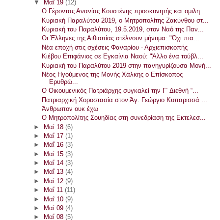
▼
Μαΐ 19
(12)
Ο Γέροντας Ανανίας Κουστένης προσκυνητής και ομιλη...
Κυριακή Παραλύτου 2019, ο Μητροπολίτης Ζακύνθου στ...
Κυριακή του Παραλύτου, 19.5.2019, στον Ναό της Παν...
Οι Έλληνες της Αιθιοπίας στέλνουν μήνυμα: "Όχι πια...
Νέα εποχή στις σχέσεις Φαναρίου - Αρχιεπισκοπής
Κιέβου Επιφάνιος σε Εγκαίνια Ναού: "Άλλο ένα τούβλ...
Κυριακή του Παραλύτου 2019 στην πανηγυρίζουσα Μονή...
Νέος Ηγούμενος της Μονής Χάλκης ο Επίσκοπος
Ερυθρώ...
Ο Οικουμενικός Πατριάρχης συγκαλεί την Γ΄ Διεθνή “...
Πατριαρχική Χοροστασία στον Άγ. Γεώργιο Κυπαρισσά ...
Άνθρωπον ουκ έχω
Ο Μητροπολίτης Σουηδίας στη συνεδρίαση της Εκτελεσ...
►
Μαΐ 18
(6)
►
Μαΐ 17
(1)
►
Μαΐ 16
(3)
►
Μαΐ 15
(3)
►
Μαΐ 14
(3)
►
Μαΐ 13
(4)
►
Μαΐ 12
(9)
►
Μαΐ 11
(11)
►
Μαΐ 10
(9)
►
Μαΐ 09
(4)
►
Μαΐ 08
(5)