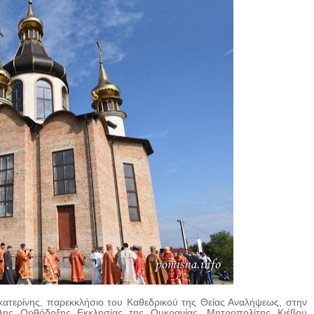
κατερίνης, παρεκκλήσιο του Καθεδρικού της Θείας Αναλήψεως, στην
λης Ορθόδοξης Εκκλησίας της Ουκρανίας, Μητροπολίτης Κιέβου