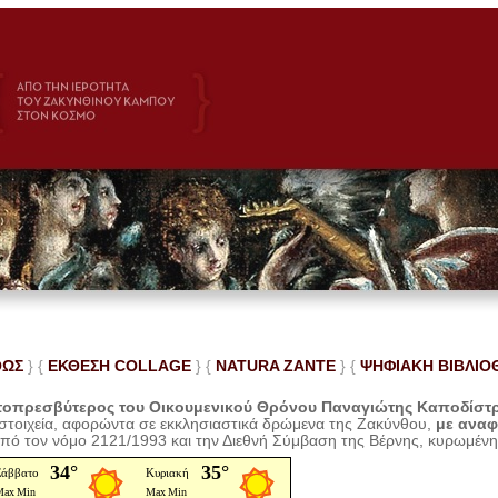
ΘΩΣ
} {
ΕΚΘΕΣΗ COLLAGE
}
{
NATURA ZANTE
} {
ΨΗΦΙΑΚΗ ΒΙΒΛΙΟ
οπρεσβύτερος του Οικουμενικού Θρόνου Παναγιώτης Καποδίστ
 στοιχεία, αφορώντα σε εκκλησιαστικά δρώμενα της Ζακύνθου,
με ανα
από τον νόμο 2121/1993 και την Διεθνή Σύμβαση της Βέρνης, κυρωμέν