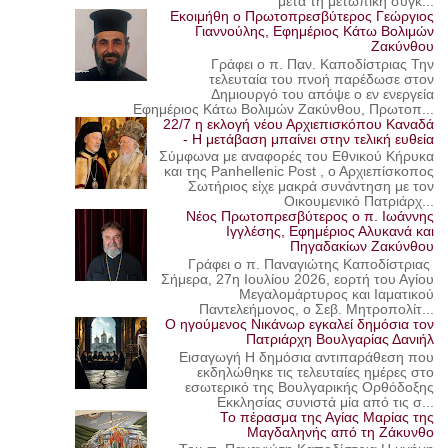
μετά τη μετωπική σύγκ...
Εκοιμήθη ο Πρωτοπρεσβύτερος Γεώργιος
Γιαννούλης, Εφημέριος Κάτω Βολιμών
Ζακύνθου
Γράφει ο π. Παν. Καποδίστριας Την
τελευταία του πνοή παρέδωσε στον
Δημιουργό του απόψε ο εν ενεργεία
Εφημέριος Κάτω Βολιμών Ζακύνθου, Πρωτοπ...
22/7 η εκλογή νέου Αρχιεπισκόπου Καναδά
- Η μετάβαση μπαίνει στην τελική ευθεία
Σύμφωνα με αναφορές του Εθνικού Κήρυκα
και της Panhellenic Post , ο Αρχιεπίσκοπος
Σωτήριος είχε μακρά συνάντηση με τον
Οικουμενικό Πατριάρχ...
Νέος Πρωτοπρεσβύτερος ο π. Ιωάννης
Ιγγλέσης, Εφημέριος Αλυκανά και
Πηγαδακίων Ζακύνθου
Γράφει ο π. Παναγιώτης Καποδίστριας
Σήμερα, 27η Ιουλίου 2026, εορτή του Αγίου
Μεγαλομάρτυρος και Ιαματικού
Παντελεήμονος, ο Σεβ. Μητροπολίτ...
Ο ηγούμενος Νικάνωρ εγκαλεί δημόσια τον
Πατριάρχη Βουλγαρίας Δανιήλ
Εισαγωγή Η δημόσια αντιπαράθεση που
εκδηλώθηκε τις τελευταίες ημέρες στο
εσωτερικό της Βουλγαρικής Ορθόδοξης
Εκκλησίας συνιστά μία από τις σ...
Το πέρασμα της Αγίας Μαρίας της
Μαγδαληνής από τη Ζάκυνθο