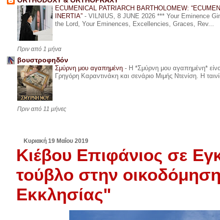
ORTHODOXY & ORTHOPRAXY
ECUMENICAL PATRIARCH BARTHOLOMEW: “ECUMEN
INERTIA”
-
VILNIUS, 8 JUNE 2026 *** Your Eminence Ginta
the Lord, Your Eminences, Excellencies, Graces, Rev...
Πριν από 1 μήνα
βουστροφηδόν
Σμύρνη μου αγαπημένη
-
Η *Σμύρνη μου αγαπημένη* είναι
Γρηγόρη Καραντινάκη και σενάριο Μιμής Ντενίση. Η ταινία
Πριν από 11 μήνες
Κυριακή 19 Μαΐου 2019
Κιέβου Επιφάνιος σε Εγκ
τούβλο στην οικοδόμηση
Εκκλησίας"