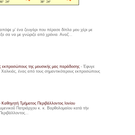
πόψε μ’ ένα ζευγάρι που πέρασε δίπλα μου χέρι με
αξε σα να με γνώριζε από χρόνια. Αναζ...
υς εκπροσώπους της μουσικής μας παράδοσης
-
Έφυγε
ης Χαλκιάς, ένας από τους σημαντικότερους εκπροσώπους
ο Καθηγητή Τμήματος Περιβάλλοντος Ιονίου
ουμενικοῦ Πατριάρχου κ. κ. Βαρθολομαίου κατά τήν
Περιβάλλοντος...