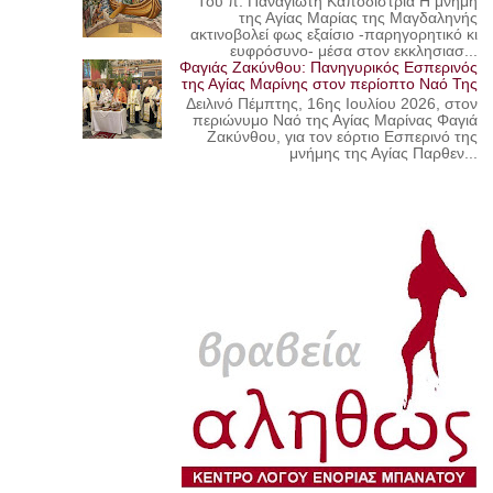
Του π. Παναγιώτη Καποδίστρια Η μνήμη
της Αγίας Μαρίας της Μαγδαληνής
ακτινοβολεί φως εξαίσιο -παρηγορητικό κι
ευφρόσυνο- μέσα στον εκκλησιασ...
Φαγιάς Ζακύνθου: Πανηγυρικός Εσπερινός
της Αγίας Μαρίνης στον περίοπτο Ναό Της
Δειλινό Πέμπτης, 16ης Ιουλίου 2026, στον
περιώνυμο Ναό της Αγίας Μαρίνας Φαγιά
Ζακύνθου, για τον εόρτιο Εσπερινό της
μνήμης της Αγίας Παρθεν...