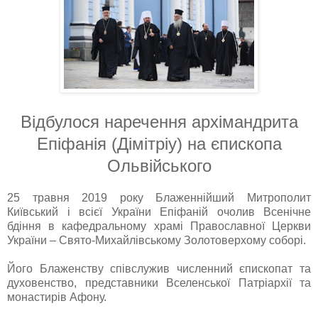
Відбулося наречення архімандрита
Епіфанія (Дімітріу) на єпископа
Ольвійського
25 травня 2019 року Блаженнійший Митрополит
Київський і всієї України Епіфаній очолив Всенічне
бдіння в кафедральному храмі Православної Церкви
України – Свято-Михайлівському Золотоверхому соборі.
Його Блаженству співслужив численний єпископат та
духовенство, представники Вселенської Патріархії та
монастирів Афону.