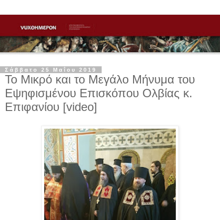
Σάββατο 25 Μαΐου 2019
Το Μικρό και το Μεγάλο Μήνυμα του
Εψηφισμένου Επισκόπου Ολβίας κ.
Επιφανίου [video]