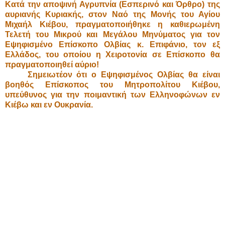
Κατά την αποψινή Αγρυπνία (Εσπερινό και Όρθρο) της
αυριανής Κυριακής, στον Ναό της Μονής του Αγίου
Μιχαήλ Κιέβου, πραγματοποιήθηκε η καθιερωμένη
Τελετή του Μικρού και Μεγάλου Μηνύματος για τον
Εψηφισμένο Επίσκοπο Ολβίας κ. Επιφάνιο, τον εξ
Ελλάδος, του οποίου η Χειροτονία σε Επίσκοπο θα
πραγματοποιηθεί αύριο!
Σημειωτέον ότι ο Εψηφισμένος Ολβίας θα είναι
βοηθός Επίσκοπος του Μητροπολίτου Κιέβου,
υπεύθυνος για την ποιμαντική των Ελληνοφώνων εν
Κιέβω και εν Ουκρανία.