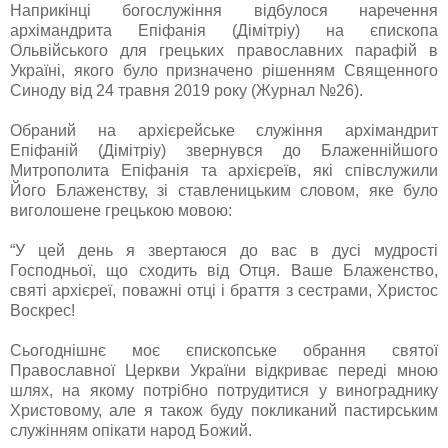
Наприкінці богослужіння відбулося наречення
архімандрита Епіфанія (Дімітріу) на єпископа
Ольвійського для грецьких православних парафій в
Україні, якого було призначено рішенням Священного
Синоду від 24 травня 2019 року (Журнал №26).
Обраний на архієрейське служіння архімандрит
Епіфаній (Дімітріу) звернувся до Блаженнійшого
Митрополита Епіфанія та архієреїв, які співслужили
Його Блаженству, зі ставленицьким словом, яке було
виголошене грецькою мовою:
“У цей день я звертаюся до вас в дусі мудрості
Господньої, що сходить від Отця. Ваше Блаженство,
святі архієреї, поважні отці і браття з сестрами, Христос
Воскрес!
Сьогоднішнє моє єпископське обрання святої
Православної Церкви України відкриває переді мною
шлях, на якому потрібно потрудитися у винограднику
Христовому, але я також буду покликаний пастирським
служінням опікати народ Божий.