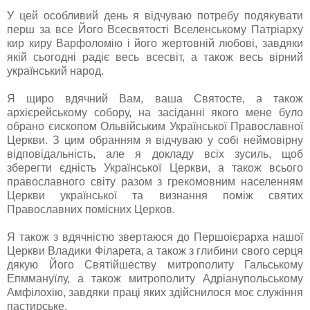
У цей особливий день я відчуваю потребу подякувати
перш за все Його Всесвятості Вселенському Патріарху
кир киру Варфоломію і його жертовній любові, завдяки
якій сьогодні радіє весь всесвіт, а також весь вірний
український народ.
Я щиро вдячний Вам, ваша Святосте, а також
архієрейському собору, на засіданні якого мене було
обрано єископом Ольвійським Української Православної
Церкви. З цим обранням я відчуваю у собі неймовірну
відповідальність, але я докладу всіх зусиль, щоб
зберегти єдність Української Церкви, а також всього
православного світу разом з грекомовним населенням
Церкви української та визнання поміж святих
Православних помісних Церков.
Я також з вдячністю звертаюся до Першоієрарха нашої
Церкви Владики Філарета, а також з глибини свого серця
дякую Його Святійшеству митрополиту Гальському
Епммануїлу, а також митрополиту Адріанупольському
Амфілохію, завдяки праці яких здійснилося моє служіння
пастирське.