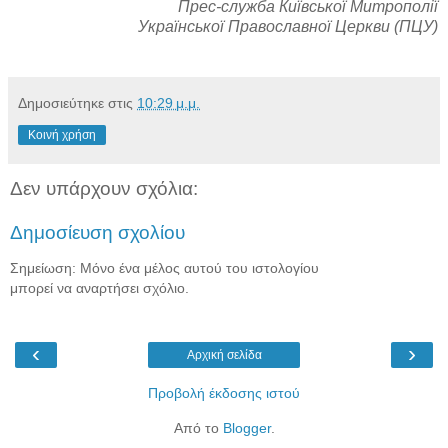
Прес-служба Київської Митрополії
Української Православної Церкви (ПЦУ)
Δημοσιεύτηκε στις
10:29 μ.μ.
Κοινή χρήση
Δεν υπάρχουν σχόλια:
Δημοσίευση σχολίου
Σημείωση: Μόνο ένα μέλος αυτού του ιστολογίου
μπορεί να αναρτήσει σχόλιο.
‹
›
Αρχική σελίδα
Προβολή έκδοσης ιστού
Από το
Blogger
.