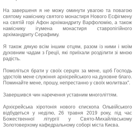
На завершеня я не можу оминути увагою та повагою
святому наміснику святого монастиря Нового Есфігмену
на святій горі Афон архімандриту Варфоломію, а також
наміснику ігумена монастиря ставропігійного
архімандриту Серафиму.
Я також дякую всім іншим отцям, разом із ними і моїм
духовним чадам з Греції, які приїхали розділити зі мною
радість.
Помоліться брати у своїх серцях за мене, щоб Господь
удостоїв мене служіння архієрейського на духовне благо.
Поминайте мене, прошу, непрестанно у своїх молитвах”.
Завершився чин наречення уставним многоліттям.
Архієрейська хіротонія нового єпископа Ольвійського
відбудеться у неділю, 26 травня 2019 року, під час
Божественної літургії у Свято-Михайлівському
Золотоверхому кафедральному соборі міста Києва.