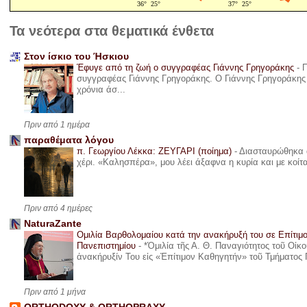
Τα νεότερα στα θεματικά ένθετα
Στον ίσκιο του Ήσκιου
Έφυγε από τη ζωή ο συγγραφέας Γιάννης Γρηγοράκης
-
Π
συγγραφέας Γιάννης Γρηγοράκης. Ο Γιάννης Γρηγοράκης 
χρόνια άσ...
Πριν από 1 ημέρα
παραθέματα λόγου
π. Γεωργίου Λέκκα: ΖΕΥΓΑΡΙ (ποίημα)
-
Διασταυρώθηκα α
χέρι. «Καλησπέρα», μου λέει άξαφνα η κυρία και με κοίτ
Πριν από 4 ημέρες
NaturaZante
Ομιλία Βαρθολομαίου κατά την ανακήρυξή του σε Επίτιμ
Πανεπιστημίου
-
*Ὁμιλία τῆς Α. Θ. Παναγιότητος τοῦ Οἰκ
ἀνακήρυξίν Του εἰς «Ἐπίτιμον Καθηγητήν» τοῦ Τμήματος 
Πριν από 1 μήνα