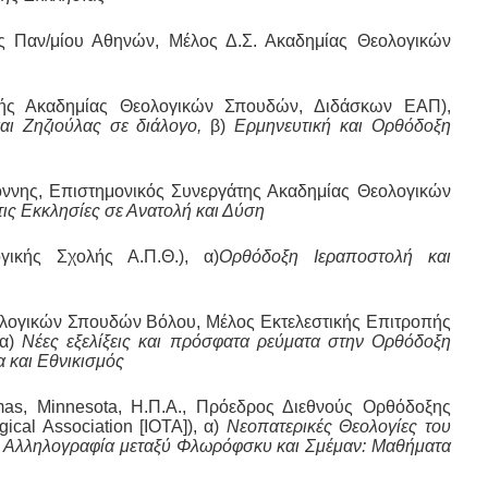
ς Παν/μίου Αθηνών, Μέλος Δ.Σ. Ακαδημίας Θεολογικών
ής Ακαδημίας Θεολογικών Σπουδών, Διδάσκων ΕΑΠ),
αι Ζηζιούλας σε διάλογο,
β)
Ερμηνευτική και Ορθόδοξη
όννης, Επιστημονικός Συνεργάτης Ακαδημίας Θεολογικών
 τις Εκκλησίες σε Ανατολή και Δύση
γικής Σχολής Α.Π.Θ.), α)
Ορθόδοξη Ιεραποστολή και
εολογικών Σπουδών Βόλου, Μέλος Εκτελεστικής Επιτροπής
α)
Νέες εξελίξεις και πρόσφατα ρεύματα στην Ορθόδοξη
 και Εθνικισμός
mas, Minnesota, Η.Π.Α., Πρόεδρος Διεθνούς Ορθόδοξης
ical Association [IOTA]), α)
Νεοπατερικές Θεολογίες του
 Αλληλογραφία μεταξύ Φλωρόφσκυ και Σμέμαν: Μαθήματα