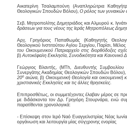
Αικατερίνη Τσαλαμπούνη (Αναπληρώτρια Καθηγήτρ
Θεολογικών Σπουδών Βόλου),
Ο ρόλος των γυναικών 
Σεβ. Μητροπολίτης Δημητριάδος και Αλμυρού κ. Ιγνάτ
δράσεων για τους νέους της Ιεράς Μητροπόλεως Δημη
Αρχ. Γρηγόριος Παπαθωμάς (Καθηγητής Θεολογ
Θεολογικού Ινστιτούτου Αγίου Σεργίου, Παρίσι, Μέλ
του Οικουμενικού Πατριαρχείο στις διορθόδοξες σχ
β)
Αυτοκέφαλη Εκκλησία, Συνοδικότητα και Κανονικό Δ
Γεώργιος Βλαντής, (MTh, Διευθυντής Συμβουλίου 
Συνεργάτης Ακαδημίας Θεολογικών Σπουδών Βόλου),
ο
20
αιώνα,
β)
Οικουμενική Θεολογία και οικουμενική κ
χριστιανικές Εκκλησίες και τις άλλες θρησκείες.
Επιπροσθέτως, οι συμμετέχοντες έλαβαν μέρος σε π
με διδάσκοντα τον Δρ. Γρηγόρη Στουρνάρα, ενώ συμ
παρατίθενται χρονολογικά:
- Επίσκεψη στον Ιερό Ναό Ευαγγελιστρίας Νέας Ιωνία
οργάνωση και λειτουργία μίας σύγχρονης ενορίας