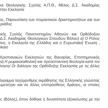
ια Θεολογικής Σχολής Α.Π.Θ., Μέλος Δ.Σ. Ακαδημίας
στην Εκκλησία
ιος,
Παρουσίαση των ποιμαντικών δραστηριοτήτων και των
τριάδος
ικής Σχολής Πανεπιστημίου Αθηνών και Ορθόδοξου
ος Δ.Σ. Ακαδημίας Θεολογικών Σπουδών Βόλου)
α) Ο Ρόλος
έσεις, η Εκκλησία της Ελλάδος και η Ευρωπαϊκή Ένωση
,
ίκαιο
Χριστιανικών Εκκλησιών της Βαυαρίας, Επιστημονικός
 α)
Η ρωμαιοκαθολική και προτεσταντική θεολογία κατά τον
ίνηση/ Οι διάλογοι της Ορθόδοξης Εκκλησίας με τις άλλες
ρόγραμμα ταχύρρυθμης εκμάθησης της Ελληνικής γλώσσας
μετείχαν και σε άλλες επιπρόσθετες δράσεις, οι οποίες
ς (Βόλος), όπου δόθηκε η δυνατότητα εξοικείωσης με την