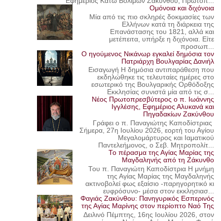
Εφημέριος Κάτω Βολιμών Ζακύνθου, Πρωτοπ...
Ομόνοια και διχόνοια
Μία από τις πιο σκληρές δοκιμασίες των
Ελλήνων κατά τη διάρκεια της
Επανάστασης του 1821, αλλά και
μετέπειτα, υπήρξε η διχόνοια. Είτε
προσωπ...
Ο ηγούμενος Νικάνωρ εγκαλεί δημόσια τον
Πατριάρχη Βουλγαρίας Δανιήλ
Εισαγωγή Η δημόσια αντιπαράθεση που
εκδηλώθηκε τις τελευταίες ημέρες στο
εσωτερικό της Βουλγαρικής Ορθόδοξης
Εκκλησίας συνιστά μία από τις σ...
Νέος Πρωτοπρεσβύτερος ο π. Ιωάννης
Ιγγλέσης, Εφημέριος Αλυκανά και
Πηγαδακίων Ζακύνθου
Γράφει ο π. Παναγιώτης Καποδίστριας
Σήμερα, 27η Ιουλίου 2026, εορτή του Αγίου
Μεγαλομάρτυρος και Ιαματικού
Παντελεήμονος, ο Σεβ. Μητροπολίτ...
Το πέρασμα της Αγίας Μαρίας της
Μαγδαληνής από τη Ζάκυνθο
Του π. Παναγιώτη Καποδίστρια Η μνήμη
της Αγίας Μαρίας της Μαγδαληνής
ακτινοβολεί φως εξαίσιο -παρηγορητικό κι
ευφρόσυνο- μέσα στον εκκλησιασ...
Φαγιάς Ζακύνθου: Πανηγυρικός Εσπερινός
της Αγίας Μαρίνης στον περίοπτο Ναό Της
Δειλινό Πέμπτης, 16ης Ιουλίου 2026, στον