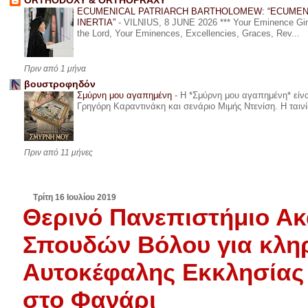
ORTHODOXY & ORTHOPRAXY
ECUMENICAL PATRIARCH BARTHOLOMEW: “ECUMEN
INERTIA”
-
VILNIUS, 8 JUNE 2026 *** Your Eminence Ginta
the Lord, Your Eminences, Excellencies, Graces, Rev...
Πριν από 1 μήνα
βουστροφηδόν
Σμύρνη μου αγαπημένη
-
Η *Σμύρνη μου αγαπημένη* είναι
Γρηγόρη Καραντινάκη και σενάριο Μιμής Ντενίση. Η ταινία
Πριν από 11 μήνες
Τρίτη 16 Ιουλίου 2019
Θερινό Πανεπιστήμιο Α
Σπουδών Βόλου για κληρ
Αυτοκέφαλης Εκκλησίας
στο Φανάρι