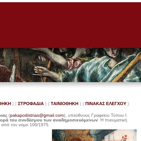
ΘΗΚΗ
} {
ΣΤΡΟΦΑΔΙΑ
} {
ΤΑΙΝΙΟΘΗΚΗ
} {
ΠΙΝΑΚΑΣ ΕΛΕ
ΓΧΟΥ
}
ριας
(
pakapodistrias@gmail.com
), υπεύθυνος Γραφείου Τύπου Ι.
φορά του συνδέσμου των αναδημοσιευόμενων
. Η
πνευματική
η από τον νόμο 100/1975.