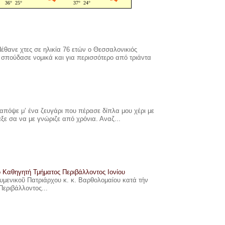
έθανε χτες σε ηλικία 76 ετών ο Θεσσαλονικιός
σπούδασε νομικά και για περισσότερο από τριάντα
πόψε μ’ ένα ζευγάρι που πέρασε δίπλα μου χέρι με
αξε σα να με γνώριζε από χρόνια. Αναζ...
ο Καθηγητή Τμήματος Περιβάλλοντος Ιονίου
ουμενικοῦ Πατριάρχου κ. κ. Βαρθολομαίου κατά τήν
Περιβάλλοντος...