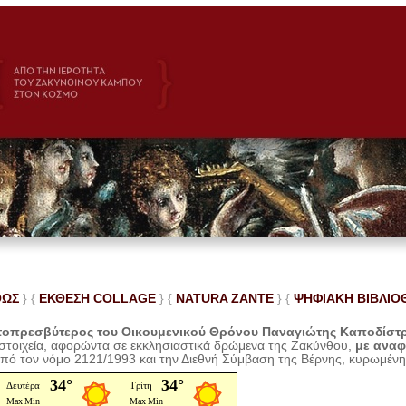
ΘΩΣ
} {
ΕΚΘΕΣΗ COLLAGE
}
{
NATURA ZANTE
} {
ΨΗΦΙΑΚΗ ΒΙΒΛΙΟ
οπρεσβύτερος του Οικουμενικού Θρόνου Παναγιώτης Καποδίστ
 στοιχεία, αφορώντα σε εκκλησιαστικά δρώμενα της Ζακύνθου,
με ανα
από τον νόμο 2121/1993 και την Διεθνή Σύμβαση της Βέρνης, κυρωμέν