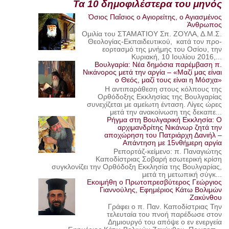
Τα 10 δημοφιλέστερα του μηνός
Όσιος Παΐσιος ο Αγιορείτης, ο Αγιασμένος
Άνθρωπος
Ομιλία του ΣΤΑΜΑΤΙΟΥ Σπ. ΖΟΥΛΑ, Δ.Μ.Σ.
Θεολογίας-Εκπαιδευτικού, κατά τον προ-
εορτασμό της μνήμης του Οσίου, την
Κυριακή, 10 Ιουλίου 2016,...
Βουλγαρία: Νέα δημόσια παρέμβαση π.
Νικάνορος μετά την αργία – «Μαζί μας είναι
ο Θεός, μαζί τους είναι η Μόσχα»
Η αντιπαράθεση στους κόλπους της
Ορθόδοξης Εκκλησίας της Βουλγαρίας
συνεχίζεται με αμείωτη ένταση. Λίγες ώρες
μετά την ανακοίνωση της δεκαπε...
Ρήγμα στη Βουλγαρική Εκκλησία: Ο
αρχιμανδρίτης Νικάνωρ ζητά την
αποχώρηση του Πατριάρχη Δανιήλ –
Απάντηση με 15νθήμερη αργία
Ρεπορτάζ-κείμενο: π. Παναγιώτης
Καποδίστριας Σοβαρή εσωτερική κρίση
συγκλονίζει την Ορθόδοξη Εκκλησία της Βουλγαρίας,
μετά τη μετωπική σύγκ...
Εκοιμήθη ο Πρωτοπρεσβύτερος Γεώργιος
Γιαννούλης, Εφημέριος Κάτω Βολιμών
Ζακύνθου
Γράφει ο π. Παν. Καποδίστριας Την
τελευταία του πνοή παρέδωσε στον
Δημιουργό του απόψε ο εν ενεργεία