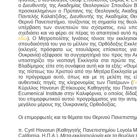
ο Διευθυντής της Ακαδημίας Θεολογικών Σπουδών Β
προσκεκλημένων ο Πρύτανις της Θεολογικής Ακαδημ
Παντελής Καλαϊτζιδης, Διευθυντής της Ακαδημίας 
Θερινό Πανεπιστήμιο, τονίζοντας τη σημασία της θεολ
υπέρβαση των συνεπειών του σχίσματος, ενώ υπο
σχεδιάσει και να φέρει σε πέρας το απαιτητικό αυτό 
εδώ
). Ο Μητροπολίτης Ιγνάτιος τόνισε την εκκλησι
σπουδαιότητά του για το μέλλον της Ορθόδοξης Εκκλ
(εκλεγείς πρόσφατα ως τιτουλάριος επίσκοπος γ
Ουκρανία) εξέφρασε τα συγχαρητήριά του προς την Α
υποστηρίζει την νεοπαγή Εκκλησία στα πρώτα τη
Βλαδίμηρος είπε στη συνάφεια αυτή και τα εξής: «Θυ
της πίστεως του Χριστού από την Μητέρα Εκκλησία μ
το πρόγραμμα αυτό, όπως και με τη μελέτη της ελ
αυθεντικές πηγές της κληρονομίας των Πατέρων» (
Γ
Κύριλλος Hovorun (Επίκουρος Καθηγητής του Πανεπισ
Ecumenical Institute στην Καλιφόρνια, ο οποίος δίδ
του επιμορφωτικού αυτού προγράμματος για την αντι
μεγάλου μέρους της Ουκρανικής Ορθοδοξίας.
Οι επιμορφωτές και τα θέματα του Θερινού Πανεπιστημ
π. Cyril Hovorun (Καθηγητής Πανεπιστημίου Loyola Ma
California, Η.Π.Α.),
Μετα-εκκλησιολογία και τα θεμέλια