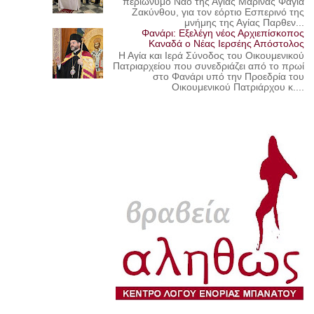
περιώνυμο Ναό της Αγίας Μαρίνας Φαγιά
Ζακύνθου, για τον εόρτιο Εσπερινό της
μνήμης της Αγίας Παρθεν...
Φανάρι: Εξελέγη νέος Αρχιεπίσκοπος
Καναδά ο Νέας Ιερσέης Απόστολος
Η Αγία και Ιερά Σύνοδος του Οικουμενικού
Πατριαρχείου που συνεδριάζει από το πρωί
στο Φανάρι υπό την Προεδρία του
Οικουμενικού Πατριάρχου κ....