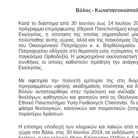
Βόλος - Κωνσταντινούπολη,
Κατά το διάστημα από 30 Ιουνίου έως 14 Ιουλίου
πρόγραμμα επιμόρφωσης (Θερινό Πανεπιστήμιο) κληρ
Εκκλησίας, η σύσταση της οποίας σηματοδοτεί μί
πολύπαθης αυτής χώρας, αλλά και της παγκόσμιας Ορ
του Οικουμενικού Πατριάρχου κ. κ. Βαρθολομαίου 
Πατριαρχείου οδήγησε στη θεραπεία ενός σχίσματος π
παγκόσμια Ορθοδοξία. Η μακροχρόνια εκκλησιαστική
συνθήκες οι οποίες καθιστούν πρόδηλη την ανάγκ
Εκκλησίας.
Με αφετηρία την πολυετή εμπειρία της στη διο
προγραμμάτων υψηλής ακαδημαϊκής ποιότητας και 
Βόλου ανταποκρίθηκε στην πρόκληση και ανέλαβε
θεολόγων, καθηγητών και φοιτητών από τις Θεολογικ
Εθνικό Πανεπιστήμιο Yuriy Fedkovych Chernivtsi. Τ
φάσμα θεολογικών, κανονικών και ποιμαντικών ζητ
περαιτέρω δράσεων.
Η επίσημη υποδοχή των κληρικών και λαϊκών από τ
χώρα στο Βόλο, στις 30 Ιουνίου 2019, σε εκδήλωση τ
Ιγνάτιος, ο νεο-εκλεγείς Θεοφ. Επίσκοπος Ολβίας κ. 