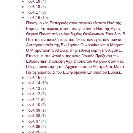
►
Ιουλ 19
(4)
►
Ιουλ 18
(5)
►
Ιουλ 17
(8)
▼
Ιουλ 16
(10)
Πανηγυρικός Εσπερινός στον περικαλλέστατο Ναό της ...
Εόρτιος Εσπερινός στον πανηγυρίζοντα Ναό της Αγίας...
Θερινό Πανεπιστήμιο Ακαδημίας Θεολογικών Σπουδών Β...
Περί της ανακυκλήσεως του ήθους των εργατών των κυ...
Αντιπροσωπεία της Εκκλησίας Ουκρανίας και ο Μητροπ...
Ο Μητροπολίτης Αξώμης στην εθνική εορτή της Αιγύπτ...
Επίσκεψη στο Φανάρι της νέας Γενικής Προξένου των ...
Εθιμοτυπική επίσκεψη Αρχιεπισκόπου Αθηνών στον νέο...
Γόνιμη συνάντηση του Αρχιεπισκόπου Αυστραλίας Μακα...
Για τη χειροτονία του Εψηφισμένου Επισκόπου Ευδοκι...
►
Ιουλ 15
(2)
►
Ιουλ 14
(10)
►
Ιουλ 13
(7)
►
Ιουλ 12
(6)
►
Ιουλ 11
(6)
►
Ιουλ 10
(5)
►
Ιουλ 09
(1)
►
Ιουλ 08
(1)
►
Ιουλ 07
(4)
►
Ιουλ 06
(6)
►
Ιουλ 05
(3)