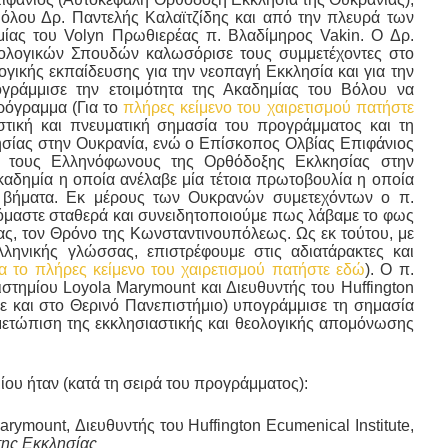
όλου Δρ. Παντελής Καλαϊτζίδης και από την πλευρά των
ίας του Volyn Πρωθιερέας π. Βλαδίμηρος Vakin. Ο Δρ.
Θεολογικών Σπουδών καλωσόρισε τους συμμετέχοντες στο
ογικής εκπαίδευσης για την νεοπαγή Εκκλησία και για την
γράμμισε την ετοιμότητα της Ακαδημίας του Βόλου να
πρόγραμμα (Για το
πλήρες κείμενο του χαιρετισμού πατήστε
αστική και πνευματική σημασία του προγράμματος και τη
ησίας στην Ουκρανία, ενώ ο Επίσκοπος Ολβίας Επιφάνιος
ια τους Ελληνόφωνους της Ορθόδοξης Εκλκησίας στην
καδημία η οποία ανέλαβε μία τέτοια πρωτοβουλία η οποία
ς βήματα. Εκ μέρους των Ουκρανών συμετεχόντων ο π.
μόμαστε σταθερά και συνειδητοποιούμε πως λάβαμε το φως
ας, τον Θρόνο της Κωνσταντινουπόλεως. Ως εκ τούτου, με
ληνικής γλώσσας, επιστρέφουμε στις αδιατάρακτες και
ια το πλήρες κείμενο του χαιρετισμού πατήστε εδώ
). Ο π.
τημίου Loyola Marymount και Διευθυντής του Huffington
αξε και στο Θερινό Πανεπιστήμιο) υπογράμμισε τη σημασία
μετώπιση της εκκλησιαστικής και θεολογικής απομόνωσης
ίου ήταν (κατά τη σειρά του προγράμματος):
rymount, Διευθυντής του Huffington Ecumenical Institute,
 της Εκκλησίας