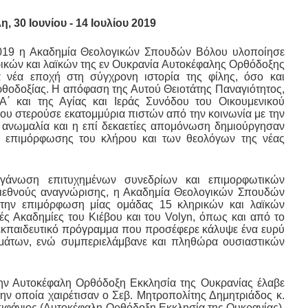
 30 Ιουνίου - 14 Ιουλίου 2019
 2019 η Ακαδημία Θεολογικών Σπουδών Βόλου υλοποίησε
ικών και λαϊκών της εν Ουκρανία Αυτοκέφαλης Ορθόδοξης
α νέα εποχή στη σύγχρονη ιστορία της φίλης, όσο και
θοδοξίας. Η απόφαση της Αυτού Θειοτάτης Παναγιότητος,
Α΄ και της Αγίας και Ιεράς Συνόδου του Οικουμενικού
ου στερούσε εκατομμύρια πιστών από την κοινωνία με την
 ανωμαλία και η επί δεκαετίες απομόνωση δημιούργησαν
η επιμόρφωσης του κλήρου και των θεολόγων της νέας
ργάνωση επιτυχημένων συνεδρίων και επιμορφωτικών
διεθνούς αναγνώρισης, η Ακαδημία Θεολογικών Σπουδών
 την επιμόρφωση μίας ομάδας 15 κληρικών και λαϊκών
ές Ακαδημίες του Κιέβου και του Volyn, όπως και από το
ο εκπαιδευτικό πρόγραμμα που προσέφερε κάλυψε ένα ευρύ
ημάτων, ενώ συμπεριελάμβανε και πληθώρα ουσιαστικών
ην Αυτοκέφαλη Ορθόδοξη Εκκλησία της Ουκρανίας έλαβε
ην οποία χαιρέτισαν ο Σεβ. Μητροπολίτης Δημητριάδος κ.
Επιφάνιος (Αυτοκέφαλη Ορθόδοξη Εκκλησία της Ουκρανίας),