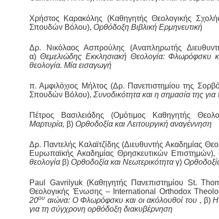
Χρήστος Καρακόλης (Καθηγητής Θεολογικής Σχολή
Σπουδών Βόλου),
Ορθόδοξη Βιβλική Ερμηνευτική
Δρ. Νικόλαος Ασπρούλης (Αναπληρωτής Διευθυντ
α)
Θεμελιώδης Εκκλησιακή Θεολογία: Φλωρόφσκυ κ
θεολογία. Μία εισαγωγή
π. Αμφιλόχιος Μήλτος (Δρ. Πανεπιστημίου της Σορβ
Σπουδών Βόλου),
Συνοδικότητα και η σημασία της για
Πέτρος Βασιλειάδης (Ομότιμος Καθηγητής Θεολο
Μαρτυρία,
β)
Ορθοδοξία και Λειτουργική αναγέννηση
Δρ. Παντελής Καλαϊτζίδης (Διευθυντής Ακαδημίας Θ
Ευρωπαϊκής Ακαδημίας Θρησκευτικών Επιστημών), 
θεολογία
β)
Ορθοδοξία και Νεωτερικότητα
γ)
Ορθοδοξία
Paul Gavrilyuk (Καθηγητής Πανεπιστημίου St. Tho
Θεολογικής Ένωσης – International Orthodox Theolog
ου
20
αιώνα: Ο Φλωρόφσκυ και οι ακόλουθοί του
, β)
Η
για τη σύγχρονη ορθόδοξη διακυβέρνηση