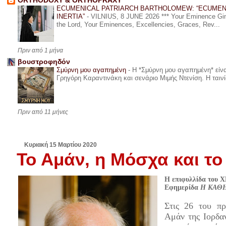
ORTHODOXY & ORTHOPRAXY
ECUMENICAL PATRIARCH BARTHOLOMEW: “ECUMEN
INERTIA”
-
VILNIUS, 8 JUNE 2026 *** Your Eminence Ginta
the Lord, Your Eminences, Excellencies, Graces, Rev...
Πριν από 1 μήνα
βουστροφηδόν
Σμύρνη μου αγαπημένη
-
Η *Σμύρνη μου αγαπημένη* είναι
Γρηγόρη Καραντινάκη και σενάριο Μιμής Ντενίση. Η ταινία
Πριν από 11 μήνες
Κυριακή 15 Μαρτίου 2020
Το Αμάν, η Μόσχα και τ
Η επιφυλλίδα το
Εφημερίδα
Η ΚΑΘ
Στις 26 του π
Αμάν της Ιορδα