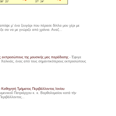
πόψε μ’ ένα ζευγάρι που πέρασε δίπλα μου χέρι με
αξε σα να με γνώριζε από χρόνια. Αναζ...
υς εκπροσώπους της μουσικής μας παράδοσης
-
Έφυγε
ης Χαλκιάς, ένας από τους σημαντικότερους εκπροσώπους
ο Καθηγητή Τμήματος Περιβάλλοντος Ιονίου
ουμενικοῦ Πατριάρχου κ. κ. Βαρθολομαίου κατά τήν
Περιβάλλοντος...