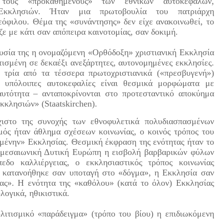
τους «προκαθημένους» των εθνικών αυτοκέφαλων,
Εκκλησιών. Ήταν μια πρωτοβουλία του πατριάρχη
όφιλου. Θέμα της «συνάντησης» δεν είχε ανακοινωθεί, το
ζε με κάτι σαν απόπειρα καινοτομίας, σαν δοκιμή.
υσία της η ονομαζόμενη «Ορθόδοξη» χριστιανική Εκκλησία
τισμένη σε δεκαέξι ανεξάρτητες, αυτονομημένες εκκλησίες.
 τρία από τα τέσσερα πρωτοχριστιανικά («πρεσβυγενή»)
ι υπόλοιπες αυτοκεφαλίες είναι θεσμικά μορφώματα με
αυτότητα – ανταποκρίνονται στο προτεσταντικό αποκύημα
κκλησιών» (Staatskirchen).
χιστο της συνοχής των εθνοφυλετικά πολυδιασπασμένων
ός ήταν άθλημα σχέσεων κοινωνίας, ο κοινός τρόπος του
υμένην» Εκκλησίας. Θεσμική έκφραση της ενότητας ήταν το
η μεσαιωνική Δυτική Ευρώπη η εισβολή βαρβαρικών φύλων
δο καλλιέργειας, ο εκκλησιαστικός τρόπος κοινωνίας
η κατανοήθηκε σαν υποταγή στο «δόγμα», η Εκκλησία σαν
ίας». Η ενότητα της «καθόλου» (κατά το όλον) Εκκλησίας
λογικά, ηθικιστικά.
λιτισμικό «παράδειγμα» (τρόπο του βίου) η επιδιωκόμενη