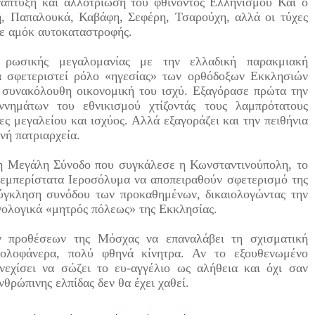
ανάπτυξη και αλλοτρίωση του φθίνοντος Ελληνισμού Και ο
η, Παπαλουκά, Καβάφη, Σεφέρη, Τσαρούχη, αλλά οι τύχες
σε αμόκ αυτοκαταστροφής.
 ρωσικής μεγαλομανίας με την ελλαδική παρακμιακή
να σφετεριστεί ρόλο «ηγεσίας» των ορθόδοξων Εκκλησιών
 συνακόλουθη οικονομική του ισχύ. Εξαγόρασε πρώτα την
ννημάτων του εθνικισμού χτίζοντάς τους λαμπρότατους
ς μεγαλείου και ισχύος. Αλλά εξαγοράζει και την πειθήνια
νή πατριαρχεία.
τη Μεγάλη Σύνοδο που συγκάλεσε η Κωνσταντινούπολη, το
 εμπερίστατα Ιεροσόλυμα να αποπειραθούν σφετερισμό της
σύγκληση συνόδου των προκαθημένων, δικαιολογώντας την
νολογικά «μητρός πόλεως» της Εκκλησίας.
ων προθέσεων της Μόσχας να επαναλάβει τη σχισματική
ολοφάνερα, πολύ φθηνά κίνητρα. Αν το εξουθενωμένο
νεχίσει να σώζει το ευ-αγγέλιο ως αλήθεια και όχι σαν
νθρώπινης ελπίδας δεν θα έχει χαθεί.