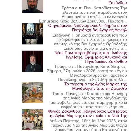
Ζακύνθου
Γράφει ο π. Παν. Καποδίστριας Την
τελευταία του πνοή παρέδωσε στον
Δημιουργό του απόψε ο εν ενεργεία
Εφημέριος Κάτω Βολιμών Ζακύνθου, Πρωτοπ...
Ο ηγούμενος Νικάνωρ εγκαλεί δημόσια τον
Πατριάρχη Βουλγαρίας Δανιήλ
Εισαγωγή Η δημόσια αντιπαράθεση που
εκδηλώθηκε τις τελευταίες ημέρες στο
εσωτερικό της Βουλγαρικής Ορθόδοξης
Εκκλησίας συνιστά μία από τις σ...
Νέος Πρωτοπρεσβύτερος ο π. Ιωάννης
Ιγγλέσης, Εφημέριος Αλυκανά και
Πηγαδακίων Ζακύνθου
Γράφει ο π. Παναγιώτης Καποδίστριας
Σήμερα, 27η Ιουλίου 2026, εορτή του Αγίου
Μεγαλομάρτυρος και Ιαματικού
Παντελεήμονος, ο Σεβ. Μητροπολίτ...
Το πέρασμα της Αγίας Μαρίας της
Μαγδαληνής από τη Ζάκυνθο
Του π. Παναγιώτη Καποδίστρια Η μνήμη
της Αγίας Μαρίας της Μαγδαληνής
ακτινοβολεί φως εξαίσιο -παρηγορητικό κι
ευφρόσυνο- μέσα στον εκκλησιασ...
Φαγιάς Ζακύνθου: Πανηγυρικός Εσπερινός
της Αγίας Μαρίνης στον περίοπτο Ναό Της
Δειλινό Πέμπτης, 16ης Ιουλίου 2026, στον
περιώνυμο Ναό της Αγίας Μαρίνας Φαγιά
Ζακύνθου, για τον εόρτιο Εσπερινό της