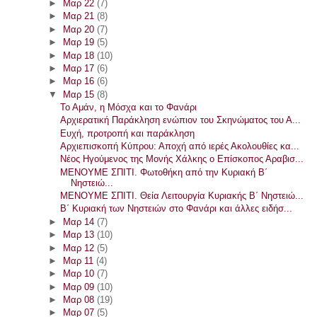
►
Μαρ 22
(7)
►
Μαρ 21
(8)
►
Μαρ 20
(7)
►
Μαρ 19
(5)
►
Μαρ 18
(10)
►
Μαρ 17
(6)
►
Μαρ 16
(6)
▼
Μαρ 15
(8)
Το Αμάν, η Μόσχα και το Φανάρι
Αρχιερατική Παράκληση ενώπιον του Σκηνώματος του Α...
Ευχή, προτροπή και παράκληση
Αρχιεπισκοπή Κύπρου: Αποχή από ιερές Ακολουθίες κα...
Νέος Ηγούμενος της Μονής Χάλκης ο Επίσκοπος Αραβισ...
ΜΕΝΟΥΜΕ ΣΠΙΤΙ. Φωτοθήκη από την Κυριακή Β΄
Νηστειώ...
ΜΕΝΟΥΜΕ ΣΠΙΤΙ. Θεία Λειτουργία Κυριακής Β΄ Νηστειώ...
Β΄ Κυριακή των Νηστειών στο Φανάρι και άλλες ειδήσ...
►
Μαρ 14
(7)
►
Μαρ 13
(10)
►
Μαρ 12
(5)
►
Μαρ 11
(4)
►
Μαρ 10
(7)
►
Μαρ 09
(10)
►
Μαρ 08
(19)
►
Μαρ 07
(5)