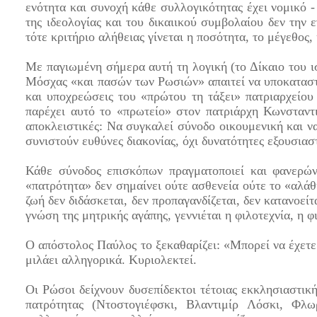
ενότητα και συνοχή κάθε συλλογικότητας έχει νομικό -
της ιδεολογίας και του δικαιικού συμβολαίου δεν την 
τότε κριτήριο αλήθειας γίνεται η ποσότητα, το μέγεθος
Με παγιωμένη σήμερα αυτή τη λογική (το Δίκαιο του ισ
Μόσχας «και πασών των Ρωσιών» απαιτεί να υποκαταστ
και υποχρεώσεις του «πρώτου τη τάξει» πατριαρχείου
παρέχει αυτό το «πρωτείο» στον πατριάρχη Κωνσταντ
αποκλειστικές: Να συγκαλεί σύνοδο οικουμενική και να
συνιστούν ευθύνες διακονίας, όχι δυνατότητες εξουσιασ
Κάθε σύνοδος επισκόπων πραγματοποιεί και φανερών
«πατρότητα» δεν σημαίνει ούτε ασθενεία ούτε το «αλάθ
ζωή δεν διδάσκεται, δεν προπαγανδίζεται, δεν κατανοείτα
γνώση της μητρικής αγάπης, γεννιέται η φιλοτεχνία, η φ
Ο απόστολος Παύλος το ξεκαθαρίζει: «Μπορεί να έχετε
μιλάει αλληγορικά. Κυριολεκτεί.
Οι Ρώσοι δείχνουν δυσεπίδεκτοι τέτοιας εκκλησιαστι
πατρότητας (Ντοστογιέφσκι, Βλαντιμίρ Λόσκι, Φλω