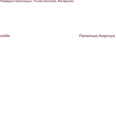
Πατριαρχείο Ιεροσολύμων
,
Ρωσική Εκκλησία
,
Φαναριώτικα
σελίδα
Παλαιότερη Ανάρτηση