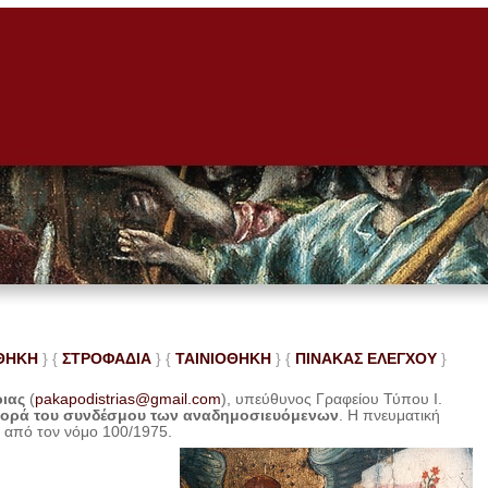
ΘΗΚΗ
} {
ΣΤΡΟΦΑΔΙΑ
} {
ΤΑΙΝΙΟΘΗΚΗ
} {
ΠΙΝΑΚΑΣ ΕΛΕ
ΓΧΟΥ
}
ριας
(
pakapodistrias@gmail.com
), υπεύθυνος Γραφείου Τύπου Ι.
φορά του συνδέσμου των αναδημοσιευόμενων
. Η
πνευματική
η από τον νόμο 100/1975.