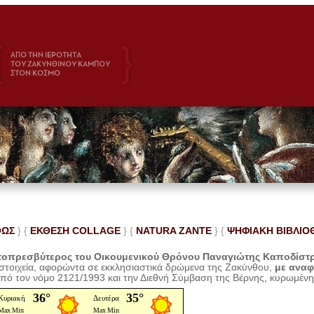
ΘΩΣ
} {
ΕΚΘΕΣΗ COLLAGE
}
{
NATURA ZANTE
} {
ΨΗΦΙΑΚΗ ΒΙΒΛΙΟ
οπρεσβύτερος του Οικουμενικού Θρόνου Παναγιώτης Καποδίστ
 στοιχεία, αφορώντα σε εκκλησιαστικά δρώμενα της Ζακύνθου,
με ανα
από τον νόμο 2121/1993 και την Διεθνή Σύμβαση της Βέρνης, κυρωμέν