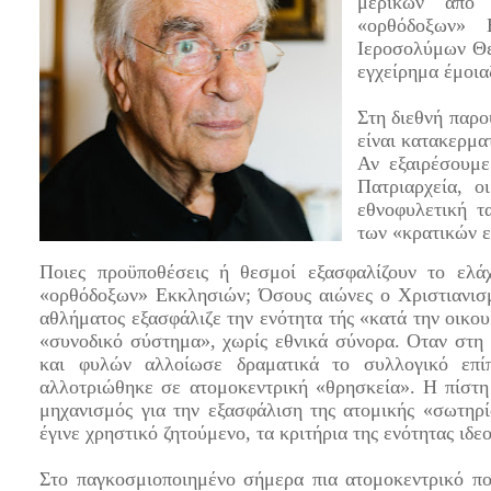
μερικών από 
«ορθόδοξων» 
Ιεροσολύμων Θε
εγχείρημα έμοια
Στη διεθνή παρο
είναι κατακερμα
Αν εξαιρέσουμε
Πατριαρχεία, ο
εθνοφυλετική τ
των «κρατικών ε
Ποιες προϋποθέσεις ή θεσμοί εξασφαλίζουν το ελά
«ορθόδοξων» Εκκλησιών; Όσους αιώνες ο Χριστιανισμ
αθλήματος εξασφάλιζε την ενότητα τής «κατά την οικο
«συνοδικό σύστημα», χωρίς εθνικά σύνορα. Οταν στ
και φυλών αλλοίωσε δραματικά το συλλογικό επίπε
αλλοτριώθηκε σε ατομοκεντρική «θρησκεία». Η πίστ
μηχανισμός για την εξασφάλιση της ατομικής «σωτηρ
έγινε χρηστικό ζητούμενο, τα κριτήρια της ενότητας ιδεο
Στο παγκοσμιοποιημένο σήμερα πια ατομοκεντρικό πο