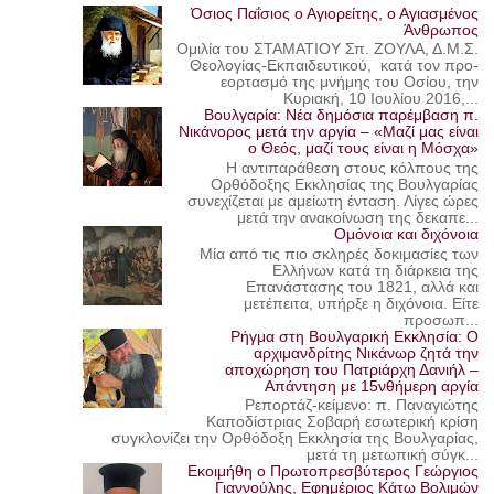
Όσιος Παΐσιος ο Αγιορείτης, ο Αγιασμένος
Άνθρωπος
Ομιλία του ΣΤΑΜΑΤΙΟΥ Σπ. ΖΟΥΛΑ, Δ.Μ.Σ.
Θεολογίας-Εκπαιδευτικού, κατά τον προ-
εορτασμό της μνήμης του Οσίου, την
Κυριακή, 10 Ιουλίου 2016,...
Βουλγαρία: Νέα δημόσια παρέμβαση π.
Νικάνορος μετά την αργία – «Μαζί μας είναι
ο Θεός, μαζί τους είναι η Μόσχα»
Η αντιπαράθεση στους κόλπους της
Ορθόδοξης Εκκλησίας της Βουλγαρίας
συνεχίζεται με αμείωτη ένταση. Λίγες ώρες
μετά την ανακοίνωση της δεκαπε...
Ομόνοια και διχόνοια
Μία από τις πιο σκληρές δοκιμασίες των
Ελλήνων κατά τη διάρκεια της
Επανάστασης του 1821, αλλά και
μετέπειτα, υπήρξε η διχόνοια. Είτε
προσωπ...
Ρήγμα στη Βουλγαρική Εκκλησία: Ο
αρχιμανδρίτης Νικάνωρ ζητά την
αποχώρηση του Πατριάρχη Δανιήλ –
Απάντηση με 15νθήμερη αργία
Ρεπορτάζ-κείμενο: π. Παναγιώτης
Καποδίστριας Σοβαρή εσωτερική κρίση
συγκλονίζει την Ορθόδοξη Εκκλησία της Βουλγαρίας,
μετά τη μετωπική σύγκ...
Εκοιμήθη ο Πρωτοπρεσβύτερος Γεώργιος
Γιαννούλης, Εφημέριος Κάτω Βολιμών