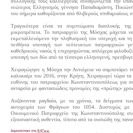
συλλογικής τους καλλιέργειας συναγωνίζεται την υπ
νεώτερος Ελληνισμός γέννησε Παπαδιαμάντη, Πικιών
του σήμερα καθορίζονται από θλιβερούς σπιθαμιαίους 
Τραγικότερα είναι τα συμπτώματα διαπλοκής της
μικροπρέπεια. Το πατριαρχείο της Μόσχας μάχεται 
εκμεταλλευόμενο την πληθυσμική του υπεροχή και τη
πειθήνια υποταγή των νεότευκτων πατριαρχικών γε
καθεδρικούς ναούς ή επιχορηγώντας απλόχερα φιλοδοξίε
υποταγή των δύο από τα τέσσερα ελληνογενή, πρεσβυγε
Χειραγώγησε η Μόσχα την Αντιόχεια να σαμποτάρει 
καλοκαίρι του 2016, στην Κρήτη. Χειραγωγεί τώρα τα
ευθύνης του πατριαρχείου Κωνσταντινουπόλεως για 
ανταρσία με φαντασιώδεις προνομίες της «πρώτης» χρο
Αυξάνονται ραγδαία, με τα χρόνια, τα δείγματα τ
αυτοχειρία των Φράγκων του 1054. Δυστυχώς με 
Οικουμενικό Πατριαρχείο της Κωνσταντινούπολης συ
εξουσιαστική αυθεντία, τίποτα από τα ουσιώδη της πανα
Δημοσιεύτηκε στις
8:47 μ.μ.