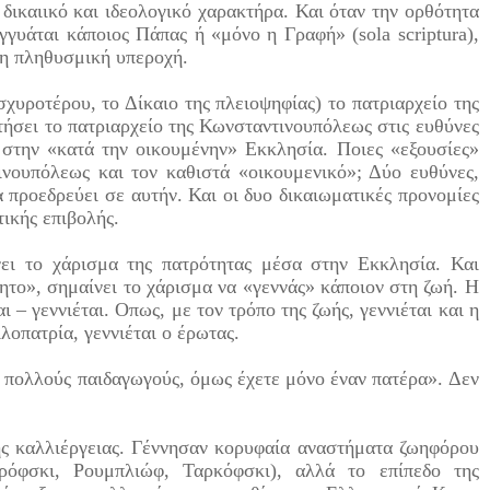
 δικαιικό και ιδεολογικό χαρακτήρα. Και όταν την ορθότητα
εγγυάται κάποιος Πάπας ή «μόνο η Γραφή» (sola scriptura),
, η πληθυσμική υπεροχή.
χυροτέρου, το Δίκαιο της πλειοψηφίας) το πατριαρχείο της
ήσει το πατριαρχείο της Κωνσταντινουπόλεως στις ευθύνες
 στην «κατά την οικουμένην» Εκκλησία. Ποιες «εξουσίες»
ινουπόλεως και τον καθιστά «οικουμενικό»; Δύο ευθύνες,
 προεδρεύει σε αυτήν. Και οι δυο δικαιωματικές προνομίες
τικής επιβολής.
ει το χάρισμα της πατρότητας μέσα στην Εκκλησία. Και
ητο», σημαίνει το χάρισμα να «γεννάς» κάποιον στη ζωή. Η
ι – γεννιέται. Οπως, με τον τρόπο της ζωής, γεννιέται και η
ιλοπατρία, γεννιέται ο έρωτας.
 πολλούς παιδαγωγούς, όμως έχετε μόνο έναν πατέρα». Δεν
κής καλλιέργειας. Γέννησαν κορυφαία αναστήματα ζωηφόρου
ρόφσκι, Ρουμπλιώφ, Ταρκόφσκι), αλλά το επίπεδο της