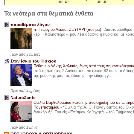
Τα νεότερα στα θεματικά ένθετα
παραθέματα λόγου
π. Γεωργίου Λέκκα: ΖΕΥΓΑΡΙ (ποίημα)
-
Διασταυρώθηκα α
χέρι. «Καλησπέρα», μου λέει άξαφνα η κυρία και με κοίτ
Πριν από 3 ημέρες
Στον ίσκιο του Ήσκιου
Πέθανε ο Λάκης Χαλκιάς, ένας από τους σημαντικότερο
από τη ζωή στις 2 Αυγούστου, σε ηλικία 82 ετών, ο Λάκ
της μουσικής μας παράδοσης. Την είδηση γ...
Πριν από 4 ημέρες
NaturaZante
Ομιλία Βαρθολομαίου κατά την ανακήρυξή του σε Επίτιμ
Πανεπιστημίου
-
*Ὁμιλία τῆς Α. Θ. Παναγιότητος τοῦ Οἰκ
ἀνακήρυξίν Του εἰς «Ἐπίτιμον Καθηγητήν» τοῦ Τμήματος 
Πριν από 1 μήνα