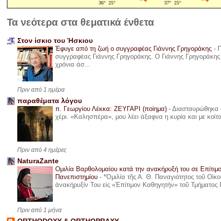
Τα νεότερα στα θεματικά ένθετα
Στον ίσκιο του Ήσκιου
Έφυγε από τη ζωή ο συγγραφέας Γιάννης Γρηγοράκης
-
Π
συγγραφέας Γιάννης Γρηγοράκης. Ο Γιάννης Γρηγοράκης 
χρόνια άσ...
Πριν από 1 ημέρα
παραθέματα λόγου
π. Γεωργίου Λέκκα: ΖΕΥΓΑΡΙ (ποίημα)
-
Διασταυρώθηκα α
χέρι. «Καλησπέρα», μου λέει άξαφνα η κυρία και με κοίτ
Πριν από 4 ημέρες
NaturaZante
Ομιλία Βαρθολομαίου κατά την ανακήρυξή του σε Επίτιμ
Πανεπιστημίου
-
*Ὁμιλία τῆς Α. Θ. Παναγιότητος τοῦ Οἰκ
ἀνακήρυξίν Του εἰς «Ἐπίτιμον Καθηγητήν» τοῦ Τμήματος 
Πριν από 1 μήνα