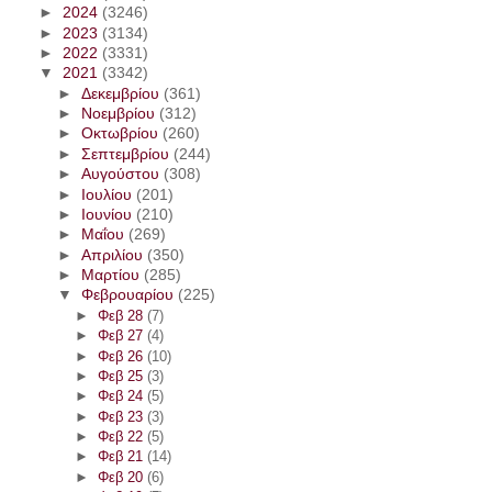
►
2024
(3246)
►
2023
(3134)
►
2022
(3331)
▼
2021
(3342)
►
Δεκεμβρίου
(361)
►
Νοεμβρίου
(312)
►
Οκτωβρίου
(260)
►
Σεπτεμβρίου
(244)
►
Αυγούστου
(308)
►
Ιουλίου
(201)
►
Ιουνίου
(210)
►
Μαΐου
(269)
►
Απριλίου
(350)
►
Μαρτίου
(285)
▼
Φεβρουαρίου
(225)
►
Φεβ 28
(7)
►
Φεβ 27
(4)
►
Φεβ 26
(10)
►
Φεβ 25
(3)
►
Φεβ 24
(5)
►
Φεβ 23
(3)
►
Φεβ 22
(5)
►
Φεβ 21
(14)
►
Φεβ 20
(6)