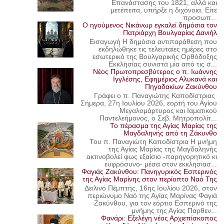
Επανάστασης του 1821, αλλά και
μετέπειτα, υπήρξε η διχόνοια. Είτε
προσωπ...
Ο ηγούμενος Νικάνωρ εγκαλεί δημόσια τον
Πατριάρχη Βουλγαρίας Δανιήλ
Εισαγωγή Η δημόσια αντιπαράθεση που
εκδηλώθηκε τις τελευταίες ημέρες στο
εσωτερικό της Βουλγαρικής Ορθόδοξης
Εκκλησίας συνιστά μία από τις σ...
Νέος Πρωτοπρεσβύτερος ο π. Ιωάννης
Ιγγλέσης, Εφημέριος Αλυκανά και
Πηγαδακίων Ζακύνθου
Γράφει ο π. Παναγιώτης Καποδίστριας
Σήμερα, 27η Ιουλίου 2026, εορτή του Αγίου
Μεγαλομάρτυρος και Ιαματικού
Παντελεήμονος, ο Σεβ. Μητροπολίτ...
Το πέρασμα της Αγίας Μαρίας της
Μαγδαληνής από τη Ζάκυνθο
Του π. Παναγιώτη Καποδίστρια Η μνήμη
της Αγίας Μαρίας της Μαγδαληνής
ακτινοβολεί φως εξαίσιο -παρηγορητικό κι
ευφρόσυνο- μέσα στον εκκλησιασ...
Φαγιάς Ζακύνθου: Πανηγυρικός Εσπερινός
της Αγίας Μαρίνης στον περίοπτο Ναό Της
Δειλινό Πέμπτης, 16ης Ιουλίου 2026, στον
περιώνυμο Ναό της Αγίας Μαρίνας Φαγιά
Ζακύνθου, για τον εόρτιο Εσπερινό της
μνήμης της Αγίας Παρθεν...
Φανάρι: Εξελέγη νέος Αρχιεπίσκοπος