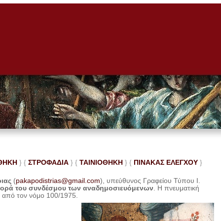
ΘΗΚΗ
} {
ΣΤΡΟΦΑΔΙΑ
} {
ΤΑΙΝΙΟΘΗΚΗ
} {
ΠΙΝΑΚΑΣ ΕΛΕ
ΓΧΟΥ
}
ριας
(
pakapodistrias@gmail.com
), υπεύθυνος Γραφείου Τύπου Ι.
φορά του συνδέσμου των αναδημοσιευόμενων
. Η
πνευματική
η από τον νόμο 100/1975.