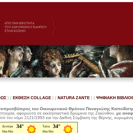
ΘΩΣ
} {
ΕΚΘΕΣΗ COLLAGE
}
{
NATURA ZANTE
} {
ΨΗΦΙΑΚΗ ΒΙΒΛΙΟ
οπρεσβύτερος του Οικουμενικού Θρόνου Παναγιώτης Καποδίστ
 στοιχεία, αφορώντα σε εκκλησιαστικά δρώμενα της Ζακύνθου,
με ανα
από τον νόμο 2121/1993 και την Διεθνή Σύμβαση της Βέρνης, κυρωμέν