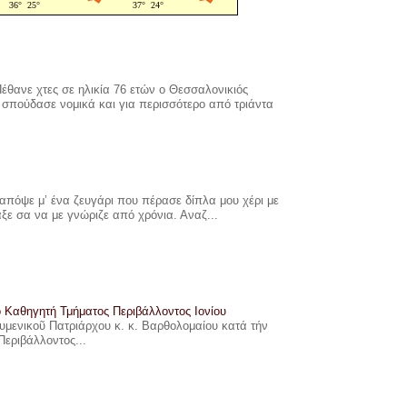
έθανε χτες σε ηλικία 76 ετών ο Θεσσαλονικιός
σπούδασε νομικά και για περισσότερο από τριάντα
πόψε μ’ ένα ζευγάρι που πέρασε δίπλα μου χέρι με
αξε σα να με γνώριζε από χρόνια. Αναζ...
ο Καθηγητή Τμήματος Περιβάλλοντος Ιονίου
ουμενικοῦ Πατριάρχου κ. κ. Βαρθολομαίου κατά τήν
Περιβάλλοντος...