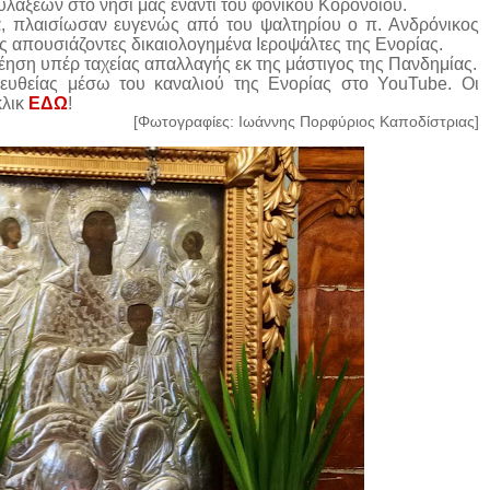
υλάξεων στο νησί μας έναντι του φονικού Κορονοϊού.
 πλαισίωσαν ευγενώς από του ψαλτηρίου ο π. Ανδρόνικος
υς απουσιάζοντες δικαιολογημένα Ιεροψάλτες της Ενορίας.
ση υπέρ ταχείας απαλλαγής εκ της μάστιγος της Πανδημίας.
υθείας μέσω του καναλιού της Ενορίας στο YouTube. Οι
κλικ
ΕΔΩ
!
[Φωτογραφίες: Ιωάννης Πορφύριος Καποδίστριας]