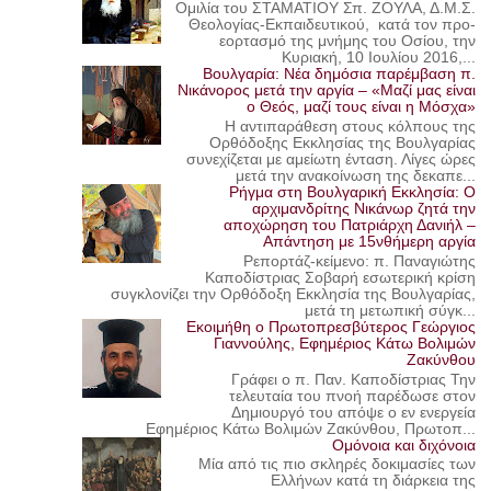
Ομιλία του ΣΤΑΜΑΤΙΟΥ Σπ. ΖΟΥΛΑ, Δ.Μ.Σ.
Θεολογίας-Εκπαιδευτικού, κατά τον προ-
εορτασμό της μνήμης του Οσίου, την
Κυριακή, 10 Ιουλίου 2016,...
Βουλγαρία: Νέα δημόσια παρέμβαση π.
Νικάνορος μετά την αργία – «Μαζί μας είναι
ο Θεός, μαζί τους είναι η Μόσχα»
Η αντιπαράθεση στους κόλπους της
Ορθόδοξης Εκκλησίας της Βουλγαρίας
συνεχίζεται με αμείωτη ένταση. Λίγες ώρες
μετά την ανακοίνωση της δεκαπε...
Ρήγμα στη Βουλγαρική Εκκλησία: Ο
αρχιμανδρίτης Νικάνωρ ζητά την
αποχώρηση του Πατριάρχη Δανιήλ –
Απάντηση με 15νθήμερη αργία
Ρεπορτάζ-κείμενο: π. Παναγιώτης
Καποδίστριας Σοβαρή εσωτερική κρίση
συγκλονίζει την Ορθόδοξη Εκκλησία της Βουλγαρίας,
μετά τη μετωπική σύγκ...
Εκοιμήθη ο Πρωτοπρεσβύτερος Γεώργιος
Γιαννούλης, Εφημέριος Κάτω Βολιμών
Ζακύνθου
Γράφει ο π. Παν. Καποδίστριας Την
τελευταία του πνοή παρέδωσε στον
Δημιουργό του απόψε ο εν ενεργεία
Εφημέριος Κάτω Βολιμών Ζακύνθου, Πρωτοπ...
Ομόνοια και διχόνοια
Μία από τις πιο σκληρές δοκιμασίες των
Ελλήνων κατά τη διάρκεια της