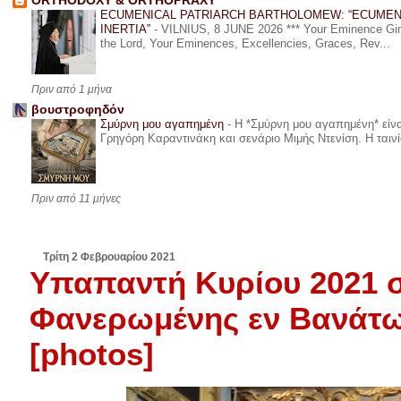
ORTHODOXY & ORTHOPRAXY
ECUMENICAL PATRIARCH BARTHOLOMEW: “ECUMEN
INERTIA”
-
VILNIUS, 8 JUNE 2026 *** Your Eminence Ginta
the Lord, Your Eminences, Excellencies, Graces, Rev...
Πριν από 1 μήνα
βουστροφηδόν
Σμύρνη μου αγαπημένη
-
Η *Σμύρνη μου αγαπημένη* είναι
Γρηγόρη Καραντινάκη και σενάριο Μιμής Ντενίση. Η ταινία
Πριν από 11 μήνες
Τρίτη 2 Φεβρουαρίου 2021
Υπαπαντή Κυρίου 2021 σ
Φανερωμένης εν Βανάτω
[photos]