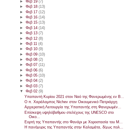
►
Φεβ 19
(7)
►
Φεβ 18
(13)
►
Φεβ 17
(12)
►
Φεβ 16
(14)
►
Φεβ 15
(13)
►
Φεβ 14
(14)
►
Φεβ 13
(7)
►
Φεβ 12
(8)
►
Φεβ 11
(4)
►
Φεβ 10
(9)
►
Φεβ 09
(10)
►
Φεβ 08
(2)
►
Φεβ 07
(11)
►
Φεβ 06
(6)
►
Φεβ 05
(10)
►
Φεβ 04
(2)
►
Φεβ 03
(7)
▼
Φεβ 02
(9)
Υπαπαντή Κυρίου 2021 στον Ναό της Φανερωμένης εν Β...
Ο π. Χαράλαμπος Nichev στον Οικουμενικό Πατριάρχη
Αρχιερατική Λειτουργία της Υπαπαντής στη Φανερωμέν...
Επίσκεψη υψηλόβαθμου στελέχους της UNESCO στο
Οικο...
Εορτή της Υπαπαντής στο Φανάρι με Χοροστασία του Μ...
Η πανήγυρις της Υπαπαντής στην Καλαμάτα, δίχως πολ...