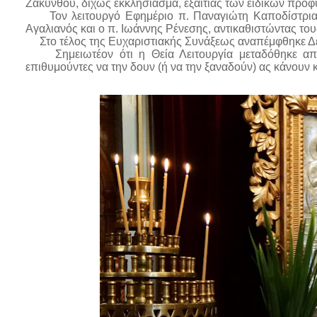
Ζακύνθου, δίχως εκκλησίασμα, εξαιτίας των ειδικών προφ
Τον λειτουργό Εφημέριο π. Παναγιώτη Καποδίστρια,
Αγαλιανός και ο π. Ιωάννης Ρένεσης, αντικαθιστώντας το
Στο τέλος της Ευχαριστιακής Συνάξεως αναπέμφθηκε Δέη
Σημειωτέον ότι η Θεία Λειτουργία μεταδόθηκε απε
επιθυμούντες να την δουν (ή να την ξαναδούν) ας κάνουν 