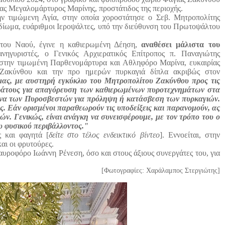
ίας Μεγαλομάρτυρος Μαρίνης, προστάτιδος της περιοχής.
μώμενη Αγία, στην οποία χοροστάτησε ο Σεβ. Μητροπολίτης
ιδίωμα, ευάριθμοι Ιεροψάλτες, υπό την διεύθυνση του Πρωτοψάλτου
υ Ναού, έγινε η καθιερωμένη Δέηση,
αναθέσει μάλιστα του
νηγυριστές, ο Γενικός Αρχιερατικός Επίτροπος π. Παναγιώτης
υ στην τιμωμένη Παρθενομάρτυρα και Αθληφόρο Μαρίνα, ευκαιρίας
 Ζακύνθου και την προ ημερών πυρκαγιά δίπλα ακριβώς στον
ας, με αυστηρή εγκύκλιο του Μητροπολίτου Ζακύνθου προς τις
 Κράτους για απαγόρευση των καθιερωμένων πυροτεχνημάτων στα
ώνα των Πυροσβεστών για πρόληψη ή κατάσβεση των πυρκαγιών.
ς. Εάν ορισμένοι παραθεωρούν τις υποδείξεις και παρανομούν, ας
ν. Γενικώς, είναι ανάγκη να συνεισφέρουμε, με τον τρόπο του ο
 φυσικού περιβάλλοντος."
και φαγητά [
δείτε στο τέλος ενδεικτικό βίντεο
]. Εννοείται, στην
αι οι φρυτούρες.
φόρο Ιωάννη Ρένεση, όσο και στους άξιους συνεργάτες του, για
[Φωτογραφίες: Χαράλαμπος Στεργιώτης]