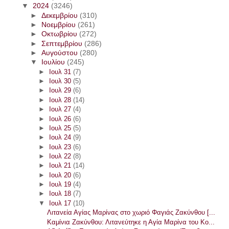
▼
2024
(3246)
►
Δεκεμβρίου
(310)
►
Νοεμβρίου
(261)
►
Οκτωβρίου
(272)
►
Σεπτεμβρίου
(286)
►
Αυγούστου
(280)
▼
Ιουλίου
(245)
►
Ιουλ 31
(7)
►
Ιουλ 30
(5)
►
Ιουλ 29
(6)
►
Ιουλ 28
(14)
►
Ιουλ 27
(4)
►
Ιουλ 26
(6)
►
Ιουλ 25
(5)
►
Ιουλ 24
(9)
►
Ιουλ 23
(6)
►
Ιουλ 22
(8)
►
Ιουλ 21
(14)
►
Ιουλ 20
(6)
►
Ιουλ 19
(4)
►
Ιουλ 18
(7)
▼
Ιουλ 17
(10)
Λιτανεία Αγίας Μαρίνας στο χωριό Φαγιάς Ζακύνθου [...
Καμίνια Ζακύνθου: Λιτανεύτηκε η Αγία Μαρίνα του Κο...