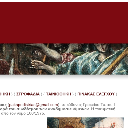
ΘΗΚΗ
} {
ΣΤΡΟΦΑΔΙΑ
} {
ΤΑΙΝΙΟΘΗΚΗ
} {
ΠΙΝΑΚΑΣ ΕΛΕ
ΓΧΟΥ
}
ριας
(
pakapodistrias@gmail.com
), υπεύθυνος Γραφείου Τύπου Ι.
φορά του συνδέσμου των αναδημοσιευόμενων
. Η
πνευματική
η από τον νόμο 100/1975.