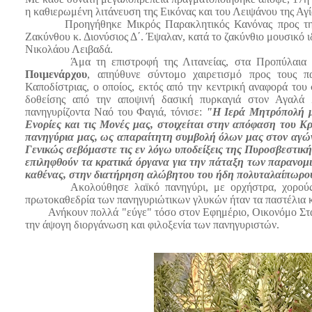
η καθιερωμένη λιτάνευση της Εικόνας και του Λειψάνου της Αγ
Προηγήθηκε Μικρός Παρακλητικός Κανόνας προς την τι
Ζακύνθου κ. Διονύσιος Δ΄. Έψαλαν, κατά το ζακύνθιο μουσικό 
Νικολάου Λειβαδά.
Άμα τη επιστροφή της Λιτανείας, στα Προπύλαια το
Ποιμενάρχου
, απηύθυνε σύντομο χαιρετισμό προς τους πα
Καποδίστριας, ο οποίος, εκτός από την κεντρική αναφορά το
δοθείσης από την αποψινή δασική πυρκαγιά στον Αγαλά
πανηγυρίζοντα Ναό του Φαγιά, τόνισε:
"Η Ιερά Μητρόπολή μ
Ενορίες και τις Μονές μας, στοιχείται στην απόφαση του
πανηγύρια μας, ως απαραίτητη συμβολή όλων μας στον αγ
Γενικώς σεβόμαστε τις εν λόγω υποδείξεις της Πυροσβεστική
επιληφθούν τα κρατικά όργανα για την πάταξη των παρανομιώ
καθένας, στην διατήρηση αλώβητου του ήδη πολυταλαίπωρου
Ακολούθησε λαϊκό πανηγύρι, με ορχήστρα, χορούς 
πρωτοκαθεδρία των πανηγυριώτικων γλυκών ήταν τα παστέλια κ
Ανήκουν πολλά "εύγε" τόσο στον Εφημέριο, Οικονόμο Σταυρο
την άψογη διοργάνωση και φιλοξενία των πανηγυριστών.