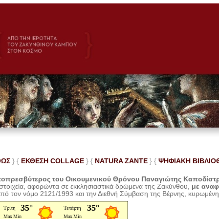
ΘΩΣ
} {
ΕΚΘΕΣΗ COLLAGE
}
{
NATURA ZANTE
} {
ΨΗΦΙΑΚΗ ΒΙΒΛΙΟ
οπρεσβύτερος του Οικουμενικού Θρόνου Παναγιώτης Καποδίστ
 στοιχεία, αφορώντα σε εκκλησιαστικά δρώμενα της Ζακύνθου,
με ανα
από τον νόμο 2121/1993 και την Διεθνή Σύμβαση της Βέρνης, κυρωμέν