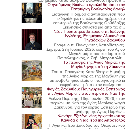
Εφημέριος Κάτω Βολιμών Ζακύνθου, Πρωτοπ...
Ο ηγούμενος Νικάνωρ εγκαλεί δημόσια τον
Πατριάρχη Βουλγαρίας Δανιήλ
Εισαγωγή Η δημόσια αντιπαράθεση που
εκδηλώθηκε τις τελευταίες ημέρες στο
εσωτερικό της Βουλγαρικής Ορθόδοξης
Εκκλησίας συνιστά μία από τις σ...
Νέος Πρωτοπρεσβύτερος ο π. Ιωάννης
Ιγγλέσης, Εφημέριος Αλυκανά και
Πηγαδακίων Ζακύνθου
Γράφει ο π. Παναγιώτης Καποδίστριας
Σήμερα, 27η Ιουλίου 2026, εορτή του Αγίου
Μεγαλομάρτυρος και Ιαματικού
Παντελεήμονος, ο Σεβ. Μητροπολίτ...
Το πέρασμα της Αγίας Μαρίας της
Μαγδαληνής από τη Ζάκυνθο
Του π. Παναγιώτη Καποδίστρια Η μνήμη
της Αγίας Μαρίας της Μαγδαληνής
ακτινοβολεί φως εξαίσιο -παρηγορητικό κι
ευφρόσυνο- μέσα στον εκκλησιασ...
Φαγιάς Ζακύνθου: Πανηγυρικός Εσπερινός
της Αγίας Μαρίνης στον περίοπτο Ναό Της
Δειλινό Πέμπτης, 16ης Ιουλίου 2026, στον
περιώνυμο Ναό της Αγίας Μαρίνας Φαγιά
Ζακύνθου, για τον εόρτιο Εσπερινό της
μνήμης της Αγίας Παρθεν...
Φανάρι: Εξελέγη νέος Αρχιεπίσκοπος
Καναδά ο Νέας Ιερσέης Απόστολος
Η Αγία και Ιερά Σύνοδος του Οικουμενικού