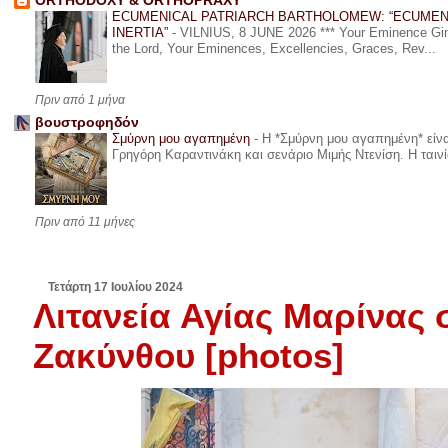
ORTHODOXY & ORTHOPRAXY
ECUMENICAL PATRIARCH BARTHOLOMEW: “ECUMEN
INERTIA”
-
VILNIUS, 8 JUNE 2026 *** Your Eminence Ginta
the Lord, Your Eminences, Excellencies, Graces, Rev...
Πριν από 1 μήνα
βουστροφηδόν
Σμύρνη μου αγαπημένη
-
Η *Σμύρνη μου αγαπημένη* είναι
Γρηγόρη Καραντινάκη και σενάριο Μιμής Ντενίση. Η ταινία
Πριν από 11 μήνες
Τετάρτη 17 Ιουλίου 2024
Λιτανεία Αγίας Μαρίνας
Ζακύνθου [photos]