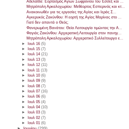
Αδελαΐδα: Εορτασμός Αγίων Σωφρονίου του Έσσεξ και ...
Μητρόπολη Αρκαλοχωρίου: Μεθέορτος Εσπερινός και κτ...
Ανακοινωθέν για τις εργασίες της Αγίας και Ιεράς Σ...
Αγκερυκός Ζακύνθου: Η εορτή της Αγίας Μαρίνας στο ...
Γιατί δεν απαντά ο Θεός;
Φανερωμένη Βανάτου: Θεία Λειτουργία τιμώντας την Α...
Φαγιάς Ζακύνθου: Αρχιερατική Λειτουργία στον πανηγ...
Μητρόπολη Αρκαλοχωρίου: Αρχιερατικό Συλλείτουργο ε...
►
Ιουλ 16
(5)
►
Ιουλ 15
(7)
►
Ιουλ 14
(21)
►
Ιουλ 13
(3)
►
Ιουλ 12
(11)
►
Ιουλ 11
(13)
►
Ιουλ 10
(6)
►
Ιουλ 09
(9)
►
Ιουλ 08
(7)
►
Ιουλ 07
(16)
►
Ιουλ 06
(6)
►
Ιουλ 05
(4)
►
Ιουλ 04
(10)
►
Ιουλ 03
(3)
►
Ιουλ 02
(7)
►
Ιουλ 01
(6)
►
Ιουνίου
(299)