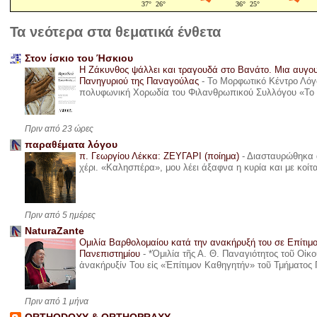
Τα νεότερα στα θεματικά ένθετα
Στον ίσκιο του Ήσκιου
Η Ζάκυνθος ψάλλει και τραγουδά στο Βανάτο. Μια αυγου
Πανηγυριού της Παναγούλας
-
Το Μορφωτικό Κέντρο Λόγο
πολυφωνική Χορωδία του Φιλανθρωπικού Συλλόγου «Το όνε
Πριν από 23 ώρες
παραθέματα λόγου
π. Γεωργίου Λέκκα: ΖΕΥΓΑΡΙ (ποίημα)
-
Διασταυρώθηκα α
χέρι. «Καλησπέρα», μου λέει άξαφνα η κυρία και με κοίτ
Πριν από 5 ημέρες
NaturaZante
Ομιλία Βαρθολομαίου κατά την ανακήρυξή του σε Επίτιμ
Πανεπιστημίου
-
*Ὁμιλία τῆς Α. Θ. Παναγιότητος τοῦ Οἰκ
ἀνακήρυξίν Του εἰς «Ἐπίτιμον Καθηγητήν» τοῦ Τμήματος 
Πριν από 1 μήνα