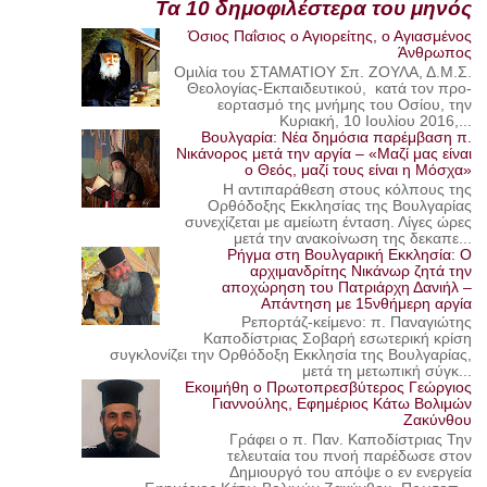
Τα 10 δημοφιλέστερα του μηνός
Όσιος Παΐσιος ο Αγιορείτης, ο Αγιασμένος
Άνθρωπος
Ομιλία του ΣΤΑΜΑΤΙΟΥ Σπ. ΖΟΥΛΑ, Δ.Μ.Σ.
Θεολογίας-Εκπαιδευτικού, κατά τον προ-
εορτασμό της μνήμης του Οσίου, την
Κυριακή, 10 Ιουλίου 2016,...
Βουλγαρία: Νέα δημόσια παρέμβαση π.
Νικάνορος μετά την αργία – «Μαζί μας είναι
ο Θεός, μαζί τους είναι η Μόσχα»
Η αντιπαράθεση στους κόλπους της
Ορθόδοξης Εκκλησίας της Βουλγαρίας
συνεχίζεται με αμείωτη ένταση. Λίγες ώρες
μετά την ανακοίνωση της δεκαπε...
Ρήγμα στη Βουλγαρική Εκκλησία: Ο
αρχιμανδρίτης Νικάνωρ ζητά την
αποχώρηση του Πατριάρχη Δανιήλ –
Απάντηση με 15νθήμερη αργία
Ρεπορτάζ-κείμενο: π. Παναγιώτης
Καποδίστριας Σοβαρή εσωτερική κρίση
συγκλονίζει την Ορθόδοξη Εκκλησία της Βουλγαρίας,
μετά τη μετωπική σύγκ...
Εκοιμήθη ο Πρωτοπρεσβύτερος Γεώργιος
Γιαννούλης, Εφημέριος Κάτω Βολιμών
Ζακύνθου
Γράφει ο π. Παν. Καποδίστριας Την
τελευταία του πνοή παρέδωσε στον
Δημιουργό του απόψε ο εν ενεργεία