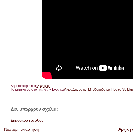
Δημοσιεύτηκε στις
8:04 μ.μ.
Το κείμενο αυτό ανήκει στην Ενότητα
Άγιος Διονύσιος
,
Μ. Βδομάδα και Πάσχα '25 Μπ
Δεν υπάρχουν σχόλια:
Δημοσίευση σχολίου
Νεότερη ανάρτηση
Αρχική 