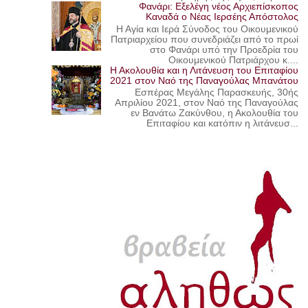
Φανάρι: Εξελέγη νέος Αρχιεπίσκοπος
Καναδά ο Νέας Ιερσέης Απόστολος
Η Αγία και Ιερά Σύνοδος του Οικουμενικού
Πατριαρχείου που συνεδριάζει από το πρωί
στο Φανάρι υπό την Προεδρία του
Οικουμενικού Πατριάρχου κ....
Η Ακολουθία και η Λιτάνευση του Επιταφίου
2021 στον Ναό της Παναγούλας Μπανάτου
Εσπέρας Μεγάλης Παρασκευής, 30ής
Απριλίου 2021, στον Ναό της Παναγούλας
εν Βανάτω Ζακύνθου, η Ακολουθία του
Επιταφίου και κατόπιν η λιτάνευσ...