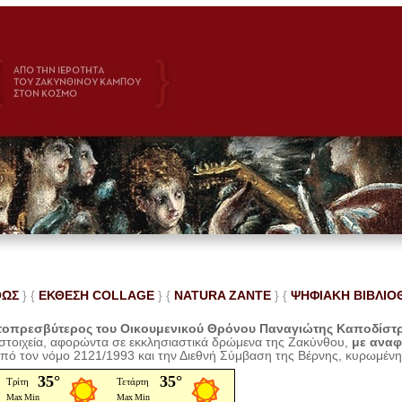
ΘΩΣ
} {
ΕΚΘΕΣΗ COLLAGE
}
{
NATURA ZANTE
} {
ΨΗΦΙΑΚΗ ΒΙΒΛΙΟ
οπρεσβύτερος του Οικουμενικού Θρόνου Παναγιώτης Καποδίστ
 στοιχεία, αφορώντα σε εκκλησιαστικά δρώμενα της Ζακύνθου,
με ανα
από τον νόμο 2121/1993 και την Διεθνή Σύμβαση της Βέρνης, κυρωμέν