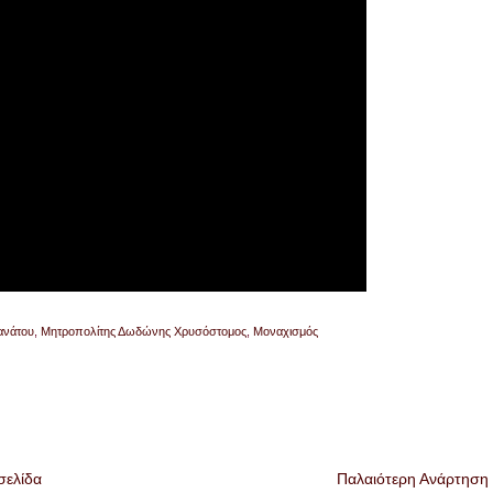
ανάτου
,
Μητροπολίτης Δωδώνης Χρυσόστομος
,
Μοναχισμός
σελίδα
Παλαιότερη Ανάρτηση