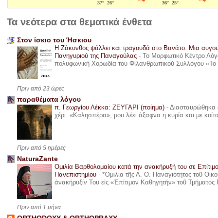
Τα νεότερα στα θεματικά ένθετα
Στον ίσκιο του Ήσκιου
Η Ζάκυνθος ψάλλει και τραγουδά στο Βανάτο. Μια αυγου
Πανηγυριού της Παναγούλας
-
Το Μορφωτικό Κέντρο Λόγο
πολυφωνική Χορωδία του Φιλανθρωπικού Συλλόγου «Το όνε
Πριν από 23 ώρες
παραθέματα λόγου
π. Γεωργίου Λέκκα: ΖΕΥΓΑΡΙ (ποίημα)
-
Διασταυρώθηκα α
χέρι. «Καλησπέρα», μου λέει άξαφνα η κυρία και με κοίτ
Πριν από 5 ημέρες
NaturaZante
Ομιλία Βαρθολομαίου κατά την ανακήρυξή του σε Επίτιμ
Πανεπιστημίου
-
*Ὁμιλία τῆς Α. Θ. Παναγιότητος τοῦ Οἰκ
ἀνακήρυξίν Του εἰς «Ἐπίτιμον Καθηγητήν» τοῦ Τμήματος 
Πριν από 1 μήνα