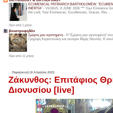
ORTHODOXY & ORTHOPRAXY
ECUMENICAL PATRIARCH BARTHOLOMEW: “ECUMEN
INERTIA”
-
VILNIUS, 8 JUNE 2026 *** Your Eminence Ginta
the Lord, Your Eminences, Excellencies, Graces, Rev...
Πριν από 1 μήνα
βουστροφηδόν
Σμύρνη μου αγαπημένη
-
Η *Σμύρνη μου αγαπημένη* είναι
Γρηγόρη Καραντινάκη και σενάριο Μιμής Ντενίση. Η ταινία
Πριν από 11 μήνες
Παρασκευή 18 Απριλίου 2025
Ζάκυνθος: Επιτάφιος Θρ
Διονυσίου [live]