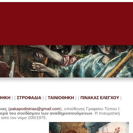
ΘΗΚΗ
} {
ΣΤΡΟΦΑΔΙΑ
} {
ΤΑΙΝΙΟΘΗΚΗ
} {
ΠΙΝΑΚΑΣ ΕΛΕ
ΓΧΟΥ
}
ριας
(
pakapodistrias@gmail.com
), υπεύθυνος Γραφείου Τύπου Ι.
φορά του συνδέσμου των αναδημοσιευόμενων
. Η
πνευματική
η από τον νόμο 100/1975.