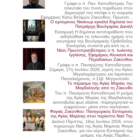
Γράφει ο π. Παν. Καποδίστριας Την
τελευταία του πνοή παρέδωσε στον
Δημιουργό του απόψε ο εν ενεργεία
Εφημέριος Κάτω Βολιμών Ζακύνθου, Πρωτοπ...
Ο ηγούμενος Νικάνωρ εγκαλεί δημόσια τον
Πατριάρχη Βουλγαρίας Δανιήλ
Εισαγωγή Η δημόσια αντιπαράθεση που
εκδηλώθηκε τις τελευταίες ημέρες στο
εσωτερικό της Βουλγαρικής Ορθόδοξης
Εκκλησίας συνιστά μία από τις σ...
Νέος Πρωτοπρεσβύτερος ο π. Ιωάννης
Ιγγλέσης, Εφημέριος Αλυκανά και
Πηγαδακίων Ζακύνθου
Γράφει ο π. Παναγιώτης Καποδίστριας
Σήμερα, 27η Ιουλίου 2026, εορτή του Αγίου
Μεγαλομάρτυρος και Ιαματικού
Παντελεήμονος, ο Σεβ. Μητροπολίτ...
Το πέρασμα της Αγίας Μαρίας της
Μαγδαληνής από τη Ζάκυνθο
Του π. Παναγιώτη Καποδίστρια Η μνήμη
της Αγίας Μαρίας της Μαγδαληνής
ακτινοβολεί φως εξαίσιο -παρηγορητικό κι
ευφρόσυνο- μέσα στον εκκλησιασ...
Φαγιάς Ζακύνθου: Πανηγυρικός Εσπερινός
της Αγίας Μαρίνης στον περίοπτο Ναό Της
Δειλινό Πέμπτης, 16ης Ιουλίου 2026, στον
περιώνυμο Ναό της Αγίας Μαρίνας Φαγιά
Ζακύνθου, για τον εόρτιο Εσπερινό της
μνήμης της Αγίας Παρθεν...