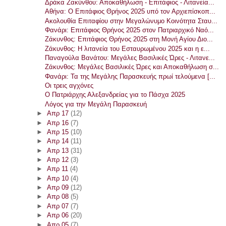
Δράκα Ζακύνθου: Αποκαθήλωση - Επιτάφιος - Λιτανεία...
Αθήνα: Ο Επιτάφιος Θρήνος 2025 υπό τον Αρχιεπίσκοπ...
Ακολουθία Επιταφίου στην Μεγαλώνυμο Κοινότητα Σταυ...
Φανάρι: Επιτάφιος Θρήνος 2025 στον Πατριαρχικό Ναό...
Ζάκυνθος: Επιτάφιος Θρήνος 2025 στη Μονή Αγίου Διο...
Ζάκυνθος: Η λιτανεία του Εσταυρωμένου 2025 και η ε...
Παναγούλα Βανάτου: Μεγάλες Βασιλικές Ώρες - Λιτανε...
Ζάκυνθος: Μεγάλες Βασιλικές Ώρες και Αποκαθήλωση σ...
Φανάρι: Τα της Μεγάλης Παρασκευής πρωί τελούμενα [...
Οι τρεις αγχόνες
Ο Πατριάρχης Αλεξανδρείας για το Πάσχα 2025
Λόγος για την Μεγάλη Παρασκευή
►
Απρ 17
(12)
►
Απρ 16
(7)
►
Απρ 15
(10)
►
Απρ 14
(11)
►
Απρ 13
(31)
►
Απρ 12
(3)
►
Απρ 11
(4)
►
Απρ 10
(4)
►
Απρ 09
(12)
►
Απρ 08
(5)
►
Απρ 07
(7)
►
Απρ 06
(20)
►
Απρ 05
(7)