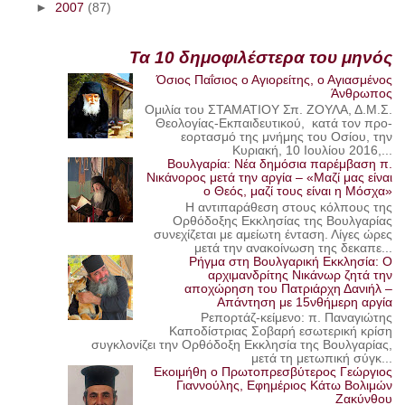
►
2007
(87)
Τα 10 δημοφιλέστερα του μηνός
Όσιος Παΐσιος ο Αγιορείτης, ο Αγιασμένος
Άνθρωπος
Ομιλία του ΣΤΑΜΑΤΙΟΥ Σπ. ΖΟΥΛΑ, Δ.Μ.Σ.
Θεολογίας-Εκπαιδευτικού, κατά τον προ-
εορτασμό της μνήμης του Οσίου, την
Κυριακή, 10 Ιουλίου 2016,...
Βουλγαρία: Νέα δημόσια παρέμβαση π.
Νικάνορος μετά την αργία – «Μαζί μας είναι
ο Θεός, μαζί τους είναι η Μόσχα»
Η αντιπαράθεση στους κόλπους της
Ορθόδοξης Εκκλησίας της Βουλγαρίας
συνεχίζεται με αμείωτη ένταση. Λίγες ώρες
μετά την ανακοίνωση της δεκαπε...
Ρήγμα στη Βουλγαρική Εκκλησία: Ο
αρχιμανδρίτης Νικάνωρ ζητά την
αποχώρηση του Πατριάρχη Δανιήλ –
Απάντηση με 15νθήμερη αργία
Ρεπορτάζ-κείμενο: π. Παναγιώτης
Καποδίστριας Σοβαρή εσωτερική κρίση
συγκλονίζει την Ορθόδοξη Εκκλησία της Βουλγαρίας,
μετά τη μετωπική σύγκ...
Εκοιμήθη ο Πρωτοπρεσβύτερος Γεώργιος
Γιαννούλης, Εφημέριος Κάτω Βολιμών
Ζακύνθου