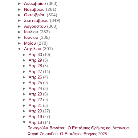
►
Δεκεμβρίου
(363)
►
Νοεμβρίου
(261)
►
Οκτωβρίου
(304)
►
Σεπτεμβρίου
(349)
►
Αυγούστου
(360)
►
Ιουλίου
(283)
►
Ιουνίου
(335)
►
Μαΐου
(278)
▼
Απριλίου
(301)
►
Απρ 30
(10)
►
Απρ 29
(5)
►
Απρ 28
(5)
►
Απρ 27
(14)
►
Απρ 26
(4)
►
Απρ 25
(9)
►
Απρ 24
(3)
►
Απρ 23
(6)
►
Απρ 22
(9)
►
Απρ 21
(5)
►
Απρ 20
(27)
►
Απρ 19
(27)
▼
Απρ 18
(14)
Παναγούλα Βανάτου: Ο Επιτάφιος Θρήνος και Λιτάνευσ...
Φαγιά Ζακύνθου: Ο Επιτάφιος Θρήνος 2025