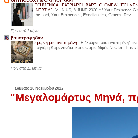
ORTHODOXY & ORTHOPRAXY
ECUMENICAL PATRIARCH BARTHOLOMEW: “ECUMEN
INERTIA”
-
VILNIUS, 8 JUNE 2026 *** Your Eminence Ginta
the Lord, Your Eminences, Excellencies, Graces, Rev...
Πριν από 1 μήνα
βουστροφηδόν
Σμύρνη μου αγαπημένη
-
Η *Σμύρνη μου αγαπημένη* είναι
Γρηγόρη Καραντινάκη και σενάριο Μιμής Ντενίση. Η ταινία
Πριν από 11 μήνες
Σάββατο 10 Νοεμβρίου 2012
"Μεγαλομάρτυς Μηνά, π