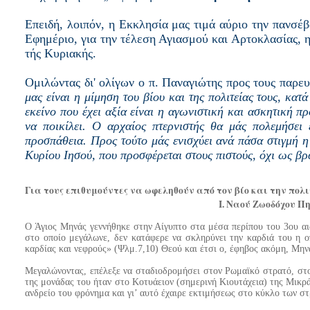
Επειδή, λοιπόν, η Εκκλησία μας τιμά αύριο την πανσέ
Εφημέριο, για την τέλεση Αγιασμού και Αρτοκλασίας, η
τής Κυριακής.
Ομιλώντας δι' ολίγων ο π. Παναγιώτης προς τους παρευ
μας είναι η μίμηση του βίου και της πολιτείας τους, κατ
εκείνο που έχει αξία είναι η αγωνιστική και ασκητική π
να ποικίλει. Ο αρχαίος πτερνιστής θα μάς πολεμήσει 
προσπάθεια. Προς τούτο μάς ενισχύει ανά πάσα στιγμή η
Κυρίου Ιησού, που προσφέρεται στους πιστούς, όχι ως β
Για τους επιθυμούντες να ωφεληθούν από τον βίο και την πο
Ι. Ναού Ζωοδόχου Π
Ο Άγιος Μηνάς γεννήθηκε στην Αίγυπτο στα μέσα περίπου του 3ου αι
στο οποίο μεγάλωνε, δεν κατάφερε να σκληρύνει την καρδιά του η ο
καρδίας και νεφρούς» (Ψλμ.7,10) Θεού και έτσι ο, έφηβος ακόμη, Μηνά
Μεγαλώνοντας, επέλεξε να σταδιοδρομήσει στον Ρωμαϊκό στρατό, στο
της μονάδας του ήταν στο Κοτυάειον (σημερινή Κιουτάχεια) της Μικρά
ανδρείο του φρόνημα και γι’ αυτό έχαιρε εκτιμήσεως στο κύκλο των σ