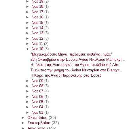
►
Νοε 19
(2)
►
Νοε 18
(1)
►
Νοε 17
(1)
►
Νοε 16
(1)
►
Νοε 15
(1)
►
Νοε 14
(2)
►
Νοε 13
(3)
►
Νοε 12
(3)
►
Νοε 11
(2)
▼
Νοε 10
(5)
"Μεγαλομάρτυς Μηνά, πρέσβευε σωθήναι ημάς"
28η Οκτωβρίου στην Ενορία Αγίου Νικολάου Marrickvi...
Η τέλεση της Λειτουργίας τού Αγίου Ιακώβου τού Αδε...
Τιμώντας την μνήμη του Αγίου Νεκταρίου στο Blantyr...
Η Κάρα της Αγίας Παρασκευής στο Έσσεξ
►
Νοε 09
(1)
►
Νοε 08
(3)
►
Νοε 07
(4)
►
Νοε 06
(1)
►
Νοε 05
(1)
►
Νοε 04
(1)
►
Νοε 01
(1)
►
Οκτωβρίου
(30)
►
Σεπτεμβρίου
(32)
►
Αυγούστου
(46)