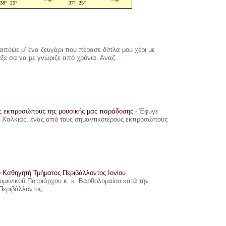
πόψε μ’ ένα ζευγάρι που πέρασε δίπλα μου χέρι με
αξε σα να με γνώριζε από χρόνια. Αναζ...
υς εκπροσώπους της μουσικής μας παράδοσης
-
Έφυγε
ης Χαλκιάς, ένας από τους σημαντικότερους εκπροσώπους
ο Καθηγητή Τμήματος Περιβάλλοντος Ιονίου
ουμενικοῦ Πατριάρχου κ. κ. Βαρθολομαίου κατά τήν
Περιβάλλοντος...