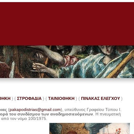
ΘΗΚΗ
} {
ΣΤΡΟΦΑΔΙΑ
} {
ΤΑΙΝΙΟΘΗΚΗ
} {
ΠΙΝΑΚΑΣ ΕΛΕ
ΓΧΟΥ
}
ριας
(
pakapodistrias@gmail.com
), υπεύθυνος Γραφείου Τύπου Ι.
φορά του συνδέσμου των αναδημοσιευόμενων
. Η
πνευματική
η από τον νόμο 100/1975.