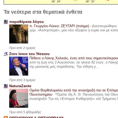
Τα νεότερα στα θεματικά ένθετα
παραθέματα λόγου
π. Γεωργίου Λέκκα: ΖΕΥΓΑΡΙ (ποίημα)
-
Διασταυρώθηκα α
χέρι. «Καλησπέρα», μου λέει άξαφνα η κυρία και με κοίτ
Πριν από 2 ημέρες
Στον ίσκιο του Ήσκιου
Πέθανε ο Λάκης Χαλκιάς, ένας από τους σημαντικότερο
από τη ζωή στις 2 Αυγούστου, σε ηλικία 82 ετών, ο Λάκ
της μουσικής μας παράδοσης. Την είδηση γ...
Πριν από 3 ημέρες
NaturaZante
Ομιλία Βαρθολομαίου κατά την ανακήρυξή του σε Επίτιμ
Πανεπιστημίου
-
*Ὁμιλία τῆς Α. Θ. Παναγιότητος τοῦ Οἰκ
ἀνακήρυξίν Του εἰς «Ἐπίτιμον Καθηγητήν» τοῦ Τμήματος 
Πριν από 5 εβδομάδες