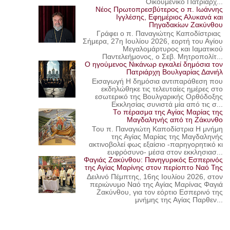
Οικουμενικό Πατριάρχ...
Νέος Πρωτοπρεσβύτερος ο π. Ιωάννης
Ιγγλέσης, Εφημέριος Αλυκανά και
Πηγαδακίων Ζακύνθου
Γράφει ο π. Παναγιώτης Καποδίστριας
Σήμερα, 27η Ιουλίου 2026, εορτή του Αγίου
Μεγαλομάρτυρος και Ιαματικού
Παντελεήμονος, ο Σεβ. Μητροπολίτ...
Ο ηγούμενος Νικάνωρ εγκαλεί δημόσια τον
Πατριάρχη Βουλγαρίας Δανιήλ
Εισαγωγή Η δημόσια αντιπαράθεση που
εκδηλώθηκε τις τελευταίες ημέρες στο
εσωτερικό της Βουλγαρικής Ορθόδοξης
Εκκλησίας συνιστά μία από τις σ...
Το πέρασμα της Αγίας Μαρίας της
Μαγδαληνής από τη Ζάκυνθο
Του π. Παναγιώτη Καποδίστρια Η μνήμη
της Αγίας Μαρίας της Μαγδαληνής
ακτινοβολεί φως εξαίσιο -παρηγορητικό κι
ευφρόσυνο- μέσα στον εκκλησιασ...
Φαγιάς Ζακύνθου: Πανηγυρικός Εσπερινός
της Αγίας Μαρίνης στον περίοπτο Ναό Της
Δειλινό Πέμπτης, 16ης Ιουλίου 2026, στον
περιώνυμο Ναό της Αγίας Μαρίνας Φαγιά
Ζακύνθου, για τον εόρτιο Εσπερινό της
μνήμης της Αγίας Παρθεν...