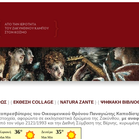
ΘΩΣ
} {
ΕΚΘΕΣΗ COLLAGE
}
{
NATURA ZANTE
} {
ΨΗΦΙΑΚΗ ΒΙΒΛΙΟ
οπρεσβύτερος του Οικουμενικού Θρόνου Παναγιώτης Καποδίστ
 στοιχεία, αφορώντα σε εκκλησιαστικά δρώμενα της Ζακύνθου,
με ανα
από τον νόμο 2121/1993 και την Διεθνή Σύμβαση της Βέρνης, κυρωμέν