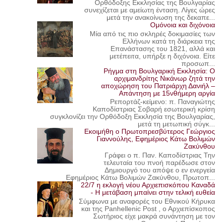
Ορθόδοξης Εκκλησίας της Βουλγαρίας
συνεχίζεται με αμείωτη ένταση. Λίγες ώρες
μετά την ανακοίνωση της δεκαπε...
Ομόνοια και διχόνοια
Μία από τις πιο σκληρές δοκιμασίες των
Ελλήνων κατά τη διάρκεια της
Επανάστασης του 1821, αλλά και
μετέπειτα, υπήρξε η διχόνοια. Είτε
προσωπ...
Ρήγμα στη Βουλγαρική Εκκλησία: Ο
αρχιμανδρίτης Νικάνωρ ζητά την
αποχώρηση του Πατριάρχη Δανιήλ –
Απάντηση με 15νθήμερη αργία
Ρεπορτάζ-κείμενο: π. Παναγιώτης
Καποδίστριας Σοβαρή εσωτερική κρίση
συγκλονίζει την Ορθόδοξη Εκκλησία της Βουλγαρίας,
μετά τη μετωπική σύγκ...
Εκοιμήθη ο Πρωτοπρεσβύτερος Γεώργιος
Γιαννούλης, Εφημέριος Κάτω Βολιμών
Ζακύνθου
Γράφει ο π. Παν. Καποδίστριας Την
τελευταία του πνοή παρέδωσε στον
Δημιουργό του απόψε ο εν ενεργεία
Εφημέριος Κάτω Βολιμών Ζακύνθου, Πρωτοπ...
22/7 η εκλογή νέου Αρχιεπισκόπου Καναδά
- Η μετάβαση μπαίνει στην τελική ευθεία
Σύμφωνα με αναφορές του Εθνικού Κήρυκα
και της Panhellenic Post , ο Αρχιεπίσκοπος
Σωτήριος είχε μακρά συνάντηση με τον