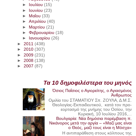
►
Ιουλίου
(15)
►
Ιουνίου
(23)
►
Μαΐου
(33)
►
Απριλίου
(40)
►
Μαρτίου
(21)
►
Φεβρουαρίου
(18)
►
Ιανουαρίου
(26)
►
2011
(438)
►
2010
(307)
►
2009
(231)
►
2008
(138)
►
2007
(87)
Τα 10 δημοφιλέστερα του μηνός
Όσιος Παΐσιος ο Αγιορείτης, ο Αγιασμένος
Άνθρωπος
Ομιλία του ΣΤΑΜΑΤΙΟΥ Σπ. ΖΟΥΛΑ, Δ.Μ.Σ.
Θεολογίας-Εκπαιδευτικού, κατά τον προ-
εορτασμό της μνήμης του Οσίου, την
Κυριακή, 10 Ιουλίου 2016,...
Βουλγαρία: Νέα δημόσια παρέμβαση π.
Νικάνορος μετά την αργία – «Μαζί μας είναι
ο Θεός, μαζί τους είναι η Μόσχα»
Η αντιπαράθεση στους κόλπους της