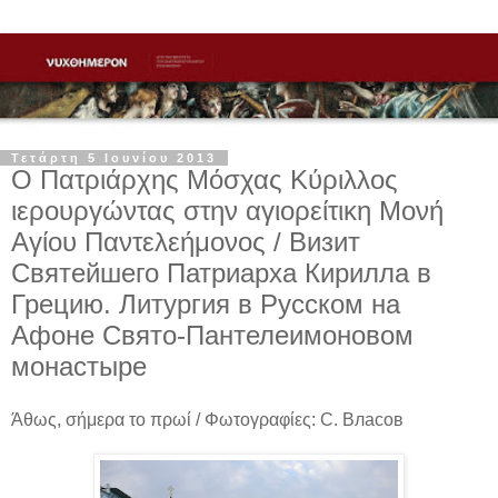
Τετάρτη 5 Ιουνίου 2013
Ο Πατριάρχης Μόσχας Κύριλλος
ιερουργώντας στην αγιορείτικη Μονή
Αγίου Παντελεήμονος / Визит
Святейшего Патриарха Кирилла в
Грецию. Литургия в Русском на
Афоне Свято-Пантелеимоновом
монастыре
Άθως, σήμερα το πρωί / Φωτογραφίες: С. Власов